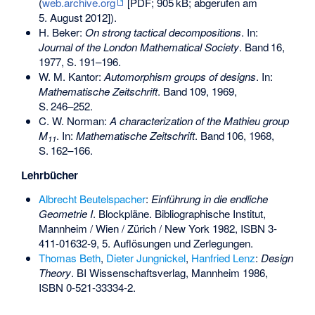
(
web.archive.org
[PDF;
905
kB
; abgerufen am
5. August 2012]).
H. Beker:
On strong tactical decompositions
. In:
Journal of the London Mathematical Society
.
Band
16
,
1977,
S.
191–196
.
W. M. Kantor:
Automorphism groups of designs
. In:
Mathematische Zeitschrift
.
Band
109
, 1969,
S.
246–252
.
C. W. Norman:
A characterization of the Mathieu group
M
. In:
Mathematische Zeitschrift
.
Band
106
, 1968,
11
S.
162–166
.
Lehrbücher
Albrecht Beutelspacher
:
Einführung in die endliche
Geometrie I
. Blockpläne. Bibliographische Institut,
Mannheim / Wien / Zürich / New York 1982,
ISBN 3-
411-01632-9
, 5. Auflösungen und Zerlegungen.
Thomas Beth
,
Dieter Jungnickel
,
Hanfried Lenz
:
Design
Theory
. BI Wissenschaftsverlag, Mannheim 1986,
ISBN 0-521-33334-2
.