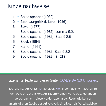
Einzelnachweise
↑
Beutelspacher (1982)
↑
Beth, Jungnickel, Lenz (1986)
↑
Beker (1977)
↑
Beutelspacher (1982), Lemma 5.2.1
↑
Beutelspacher (1982), Satz 5.2.5
↑
Block (1964)
↑
Kantor (1969)
↑
Beutelspacher (1982) Satz 5.2.2
↑
Beutelspacher (1982), S. 213
Lizenz für Texte auf dieser Seite:
CC-BY-SA 3.0 Unported
.
Der original-Artikel ist
hier
abrufbar.
Hier
finden Sie Informationen zu
den Autoren des Artikels. An Bildern wurden keine Veränderungen
vorgenommen - diese werden aber in der Regel wie bei der
ursprünglichen Quelle des Artikels verkleinert, d.h. als Vorschaubilder