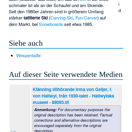
i
schmaler ist als an der Schaufel und am Skiende.
d
Seit den 1980er Jahren sind in größerem Umfang
stärker
taillierte Ski
(
Carving-Ski
,
Fun-Carver
) auf
dem Markt, bei
Snowboards
seit etwa 1985.
Siehe auch
Wespentaille
Auf dieser Seite verwendete Medien
Klänning tillhörande Irma von Geijer, f.
von Hallwyl, från 1930-talet - Hallwylska
museet - 89093.tif
Anmerkung:
For documentary purposes the
original description has been retained. Factual
corrections and alternative descriptions are
encouraged separately from the original
description.