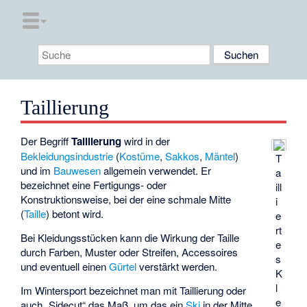
Taillierung
Der Begriff
Taillierung
wird in der
Bekleidungsindustrie
(
Kostüme
,
Sakkos
,
Mäntel
)
T
und im
Bauwesen
allgemein verwendet. Er
a
bezeichnet eine Fertigungs- oder
ill
Konstruktionsweise, bei der eine schmale Mitte
i
(
Taille
) betont wird.
e
rt
Bei Kleidungsstücken kann die Wirkung der Taille
e
durch Farben, Muster oder Streifen, Accessoires
s
und eventuell einen
Gürtel
verstärkt werden.
K
l
Im Wintersport bezeichnet man mit Taillierung oder
e
auch „Sidecut“ das Maß, um das ein
Ski
in der Mitte