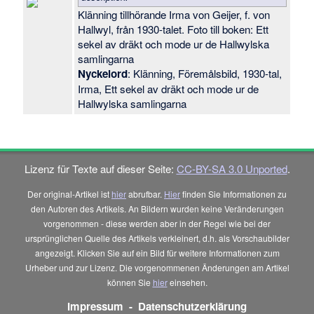
Klänning tillhörande Irma von Geijer, f. von
Hallwyl, från 1930-talet. Foto till boken: Ett
sekel av dräkt och mode ur de Hallwylska
samlingarna
Nyckelord
: Klänning, Föremålsbild, 1930-tal,
Irma, Ett sekel av dräkt och mode ur de
Hallwylska samlingarna
Lizenz für Texte auf dieser Seite:
CC-BY-SA 3.0 Unported
.
Der original-Artikel ist
hier
abrufbar.
Hier
finden Sie Informationen zu
den Autoren des Artikels. An Bildern wurden keine Veränderungen
vorgenommen - diese werden aber in der Regel wie bei der
ursprünglichen Quelle des Artikels verkleinert, d.h. als Vorschaubilder
angezeigt. Klicken Sie auf ein Bild für weitere Informationen zum
Urheber und zur Lizenz. Die vorgenommenen Änderungen am Artikel
können Sie
hier
einsehen.
Impressum
-
Datenschutzerklärung