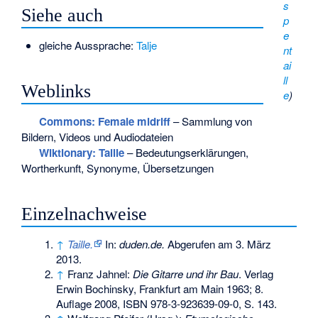
s
Siehe auch
p
e
gleiche Aussprache:
Talje
nt
ai
ll
Weblinks
e
)
Commons
: Female midriff
– Sammlung von
Bildern, Videos und Audiodateien
Wiktionary: Taille
– Bedeutungserklärungen,
Wortherkunft, Synonyme, Übersetzungen
Einzelnachweise
↑
Taille.
In:
duden.de.
Abgerufen am 3. März
2013
.
↑
Franz Jahnel:
Die Gitarre und ihr Bau
. Verlag
Erwin Bochinsky, Frankfurt am Main 1963; 8.
Auflage 2008,
ISBN 978-3-923639-09-0
, S. 143.