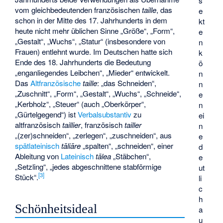
s
vom gleichbedeutenden französischen
taille
, das
e
schon in der Mitte des 17. Jahrhunderts in dem
kt
heute nicht mehr üblichen Sinne „Größe“, „Form“,
e
„Gestalt“, „Wuchs“, „Statur“ (insbesondere von
n
Frauen) entlehnt wurde. Im Deutschen hatte sich
k
Ende des 18. Jahrhunderts die Bedeutung
ö
„enganliegendes Leibchen“, „Mieder“ entwickelt.
n
Das
Altfranzösische
taille
: „das Schneiden“,
n
„Zuschnitt“, „Form“, „Gestalt“, „Wuchs“, „Schneide“,
e
„Kerbholz“, „Steuer“ (auch „Oberkörper“,
n
„Gürtelgegend“) ist
Verbalsubstantiv
zu
ei
altfranzösisch
taillier
, französisch
tailler
n
„(zer)schneiden“, „zerlegen“, „zuschneiden“, aus
e
spätlateinisch
tāliāre
„spalten“, „schneiden“, einer
d
Ableitung von
Lateinisch
tālea
„Stäbchen“,
e
„Setzling“, „jedes abgeschnittene stabförmige
ut
[
3
]
Stück“.
li
c
h
Schönheitsideal
a
u