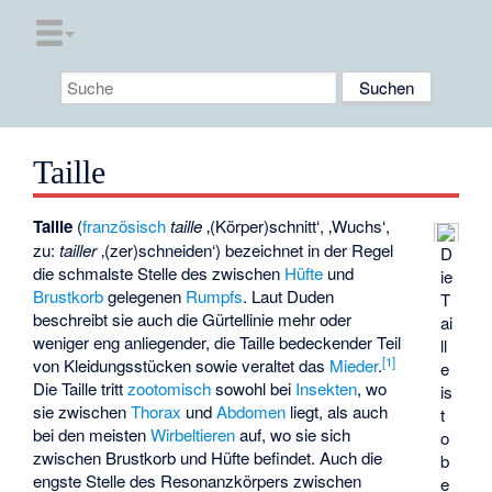
Taille
Taille
(
französisch
taille
‚(Körper)schnitt‘, ‚Wuchs‘,
zu:
tailler
‚(zer)schneiden‘) bezeichnet in der Regel
D
die schmalste Stelle des zwischen
Hüfte
und
ie
Brustkorb
gelegenen
Rumpfs
. Laut Duden
T
beschreibt sie auch die Gürtellinie mehr oder
ai
weniger eng anliegender, die Taille bedeckender Teil
ll
[
1
]
von Kleidungsstücken sowie veraltet das
Mieder
.
e
Die Taille tritt
zootomisch
sowohl bei
Insekten
, wo
is
sie zwischen
Thorax
und
Abdomen
liegt, als auch
t
bei den meisten
Wirbeltieren
auf, wo sie sich
o
zwischen Brustkorb und Hüfte befindet. Auch die
b
engste Stelle des Resonanzkörpers zwischen
e