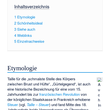
Inhaltsverzeichnis
1
Etymologie
2
Schönheitsideal
3
Siehe auch
4
Weblinks
5
Einzelnachweise
Etymologie
Taille für die „schmalste Stelle des Körpers
zwischen Brust und Hüfte“, „Gürtelgegend“, ist auch
A
eine historische Bezeichnung für eine vom 15.
u
Jahrhundert bis zur
französischen Revolution
von
c
der königlichen Staatskasse in Frankreich erhobene
h
Steuer
(vgl.
Taille – Steuer
) und fand Mitte des 18.
In
Jahrhunderts beide Verwendungen als Übernahme