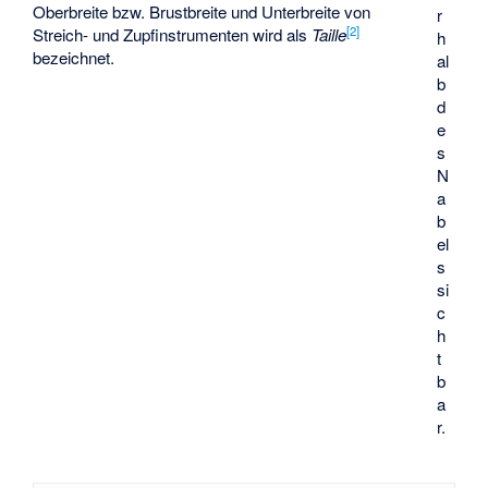
Oberbreite bzw. Brustbreite und Unterbreite von
r
[
2
]
Streich- und Zupfinstrumenten wird als
Taille
h
bezeichnet.
al
b
d
e
s
N
a
b
el
s
si
c
h
t
b
a
r.