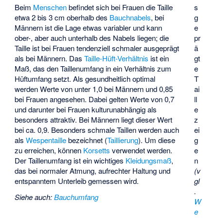
Beim
Menschen
befindet sich bei Frauen die Taille
s
etwa 2 bis 3 cm oberhalb des
Bauchnabels
, bei
g
Männern ist die Lage etwas variabler und kann
e
ober-, aber auch unterhalb des Nabels liegen; die
pr
Taille ist bei Frauen tendenziell schmaler ausgeprägt
ä
als bei Männern. Das
Taille-Hüft-Verhältnis
ist ein
gt
Maß, das den Taillenumfang in ein Verhältnis zum
e
Hüftumfang setzt. Als gesundheitlich optimal
T
werden Werte von unter 1,0 bei Männern und 0,85
ai
bei Frauen angesehen. Dabei gelten Werte von 0,7
ll
und darunter bei Frauen kulturunabhängig als
e
besonders attraktiv. Bei Männern liegt dieser Wert
z
bei ca. 0,9. Besonders schmale Taillen werden auch
ei
als
Wespentaille
bezeichnet (
Taillierung
). Um diese
g
zu erreichen, können
Korsetts
verwendet werden.
e
Der Taillenumfang ist ein wichtiges
Kleidungsmaß
,
n
das bei normaler Atmung, aufrechter Haltung und
(v
entspanntem Unterleib gemessen wird.
gl
.
Siehe auch
:
Bauchumfang
W
e