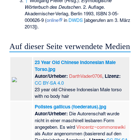
↑
Wolfgang Pfeifer (Hrsg.):
Etymologische
Wörterbuch des Deutschen
. 2. Auflage.
Akademischer-Verlag, Berlin 1993,
ISBN 3-05-
000626-9
(
online
in
DWDS
[abgerufen am 3. März
2013]).
Auf dieser Seite verwendete Medien
23 Year Old Chinese Indonesian Male
Torso.jpg
Autor/Urheber:
DarthVader0706
,
Lizenz:
CC BY-SA 4.0
23 year old Chinese Indonesian Male torso
with no body hair
Polistes gallicus (foederatus).jpg
Autor/Urheber:
Die Autorenschaft wurde
nicht in einer maschinell lesbaren Form
angegeben. Es wird
Vincentz~commonswiki
als Autor angenommen (basierend auf den
Rechteinhaber-Angaben).,
CC BY-SA