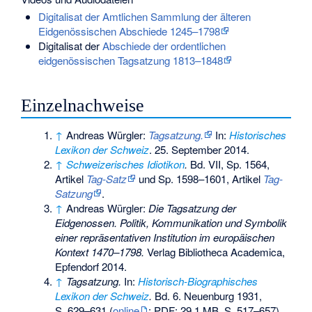
Digitalisat der Amtlichen Sammlung der älteren
Eidgenössischen Abschiede 1245–1798
Digitalisat der
Abschiede der ordentlichen
eidgenössischen Tagsatzung 1813
–
1848
Einzelnachweise
↑
Andreas Würgler:
Tagsatzung.
In:
Historisches
Lexikon der Schweiz
.
25. September 2014
.
↑
Schweizerisches Idiotikon
.
Bd. VII, Sp. 1564,
Artikel
Tag-Satz
und Sp. 1598–1601, Artikel
Tag-
Satzung
.
↑
Andreas Würgler:
Die Tagsatzung der
Eidgenossen. Politik, Kommunikation und Symbolik
einer repräsentativen Institution im europäischen
Kontext 1470–1798.
Verlag Bibliotheca Academica,
Epfendorf 2014.
↑
Tagsatzung.
In:
Historisch-Biographisches
Lexikon der Schweiz
.
Bd. 6. Neuenburg 1931,
S. 629–631 (
online
; PDF; 29,1 MB, S. 517–657).