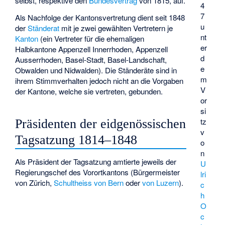
selbst, respektive den
Bundesvertrag
von 1815, auf.
4
7
Als Nachfolge der Kantonsvertretung dient seit 1848
u
der
Ständerat
mit je zwei gewählten Vertretern je
nt
Kanton
(ein Vertreter für die ehemaligen
er
Halbkantone Appenzell Innerrhoden, Appenzell
d
Ausserrhoden, Basel-Stadt, Basel-Landschaft,
e
Obwalden und Nidwalden). Die Ständeräte sind in
m
ihrem Stimmverhalten jedoch nicht an die Vorgaben
V
der Kantone, welche sie vertreten, gebunden.
or
si
tz
Präsidenten der eidgenössischen
v
Tagsatzung 1814–1848
o
n
Als Präsident der Tagsatzung amtierte jeweils der
U
Regierungschef des Vorortkantons (
Bürgermeister
lri
von Zürich
,
Schultheiss von Bern
oder
von Luzern
).
c
h
O
c