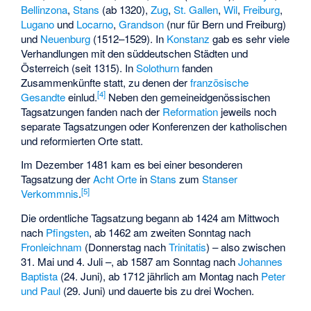
Bellinzona
,
Stans
(ab 1320),
Zug
,
St. Gallen
,
Wil
,
Freiburg
,
Lugano
und
Locarno
,
Grandson
(nur für Bern und Freiburg)
und
Neuenburg
(1512–1529). In
Konstanz
gab es sehr viele
Verhandlungen mit den süddeutschen Städten und
Österreich (seit 1315). In
Solothurn
fanden
Zusammenkünfte statt, zu denen der
französische
[
4
]
Gesandte
einlud.
Neben den gemeineidgenössischen
Tagsatzungen fanden nach der
Reformation
jeweils noch
separate Tagsatzungen oder Konferenzen der katholischen
und reformierten Orte statt.
Im Dezember 1481 kam es bei einer besonderen
Tagsatzung der
Acht Orte
in
Stans
zum
Stanser
[
5
]
Verkommnis
.
Die ordentliche Tagsatzung begann ab 1424 am Mittwoch
nach
Pfingsten
, ab 1462 am zweiten Sonntag nach
Fronleichnam
(Donnerstag nach
Trinitatis
) – also zwischen
31. Mai und 4. Juli –, ab 1587 am Sonntag nach
Johannes
Baptista
(24. Juni), ab 1712 jährlich am Montag nach
Peter
und Paul
(29. Juni) und dauerte bis zu drei Wochen.