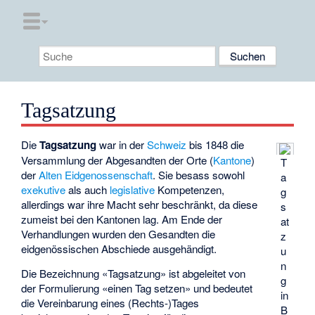
Tagsatzung
Die
Tagsatzung
war in der
Schweiz
bis 1848 die
Versammlung der Abgesandten der Orte (
Kantone
)
T
der
Alten Eidgenossenschaft
. Sie besass sowohl
a
exekutive
als auch
legislative
Kompetenzen,
g
allerdings war ihre Macht sehr beschränkt, da diese
s
zumeist bei den Kantonen lag. Am Ende der
at
Verhandlungen wurden den Gesandten die
z
eidgenössischen Abschiede
ausgehändigt.
u
n
Die Bezeichnung «Tagsatzung» ist abgeleitet von
g
der Formulierung «einen Tag setzen» und bedeutet
in
die Vereinbarung eines (Rechts-)Tages
B