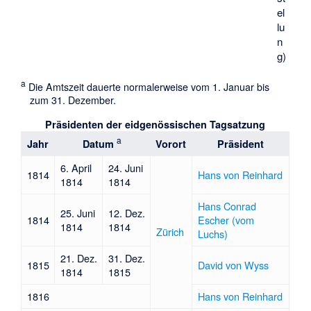
el
lu
n
g)
a
Die Amtszeit dauerte normalerweise vom 1. Januar bis
zum 31. Dezember.
Präsidenten der eidgenössischen Tagsatzung
a
Jahr
Datum
Vorort
Präsident
6. April
24. Juni
1814
Hans von Reinhard
1814
1814
Hans Conrad
25. Juni
12. Dez.
1814
Escher (vom
1814
1814
Zürich
Luchs)
21. Dez.
31. Dez.
1815
David von Wyss
1814
1815
1816
Hans von Reinhard