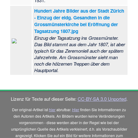
1531.
Hundert Jahre Bilder aus der Stadt Zürich
- Einzug der eidg. Gesandten in die
Grossmünsterkirche bei Eröffnung der
Tagsatzung 1807.jpg
Einzug der Tagsatzung ins Grossmünster.
Das Bild stammt aus dem Jahr 1807, ist aber
typisch für das Zeremoniell auch der spätem
Jahrzehnte. Am Grossmünster sieht man
noch die hölzernen Treppen über dem
Hauptportal.
Lizenz für Texte auf dieser Seite:
CC-BY-SA 3.0 Unported
.
Der original-Artikel ist
hier
abrufbar.
Hier
finden Sie Informationen zu
den Autoren des Artikels. An Bildern wurden keine Veränderungen
vorgenommen - diese werden aber in der Regel wie bei der
ursprünglichen Quelle des Artikels verkleinert, d.h. als Vorschaubilder
angezeigt. Klicken Sie auf ein Bild für weitere Informationen zum