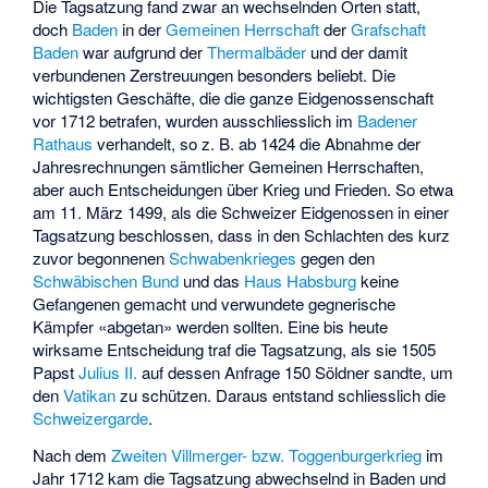
Die Tagsatzung fand zwar an wechselnden Orten statt,
doch
Baden
in der
Gemeinen Herrschaft
der
Grafschaft
Baden
war aufgrund der
Thermalbäder
und der damit
verbundenen Zerstreuungen besonders beliebt. Die
wichtigsten Geschäfte, die die ganze Eidgenossenschaft
vor 1712 betrafen, wurden ausschliesslich im
Badener
Rathaus
verhandelt, so z. B. ab 1424 die Abnahme der
Jahresrechnungen sämtlicher Gemeinen Herrschaften,
aber auch Entscheidungen über Krieg und Frieden. So etwa
am 11. März 1499, als die Schweizer Eidgenossen in einer
Tagsatzung beschlossen, dass in den Schlachten des kurz
zuvor begonnenen
Schwabenkrieges
gegen den
Schwäbischen Bund
und das
Haus Habsburg
keine
Gefangenen gemacht und verwundete gegnerische
Kämpfer «abgetan» werden sollten. Eine bis heute
wirksame Entscheidung traf die Tagsatzung, als sie 1505
Papst
Julius II.
auf dessen Anfrage 150 Söldner sandte, um
den
Vatikan
zu schützen. Daraus entstand schliesslich die
Schweizergarde
.
Nach dem
Zweiten Villmerger- bzw. Toggenburgerkrieg
im
Jahr 1712 kam die Tagsatzung abwechselnd in Baden und