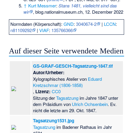
↑
Kurt Messmer
:
Stans 1481, vielleicht sind das
wir
, blog.nationalmuseum.ch, 12. Dezember 2022
Normdaten (Körperschaft):
GND
:
3040674-2
|
LCCN
:
n81109292
|
VIAF
:
135766366
Auf dieser Seite verwendete Medien
GS-GRAF-GESCH-Tagsatzung-1847.tif
Autor/Urheber:
Xylographisches Atelier von
Eduard
Kretzschmar (1806-1858)
,
Lizenz:
CC0
Sitzung der
Tagsatzung
im Jahre 1847 unter
dem Präsidium von
Ulrich Ochsenbein
. Ev.
nicht die letzte am 29. Okt. 1847.
Tagsatzung1531.jpg
Tagsatzung
im Badener Rathaus im Jahr