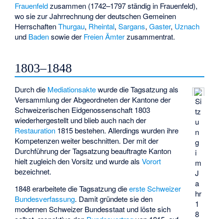
Frauenfeld
zusammen (1742–1797 ständig in Frauenfeld),
wo sie zur Jahrrechnung der deutschen Gemeinen
Herrschaften
Thurgau
,
Rheintal
,
Sargans
,
Gaster
,
Uznach
und
Baden
sowie der
Freien Ämter
zusammentrat.
1803–1848
Durch die
Mediationsakte
wurde die Tagsatzung als
Versammlung der Abgeordneten der Kantone der
Si
Schweizerischen Eidgenossenschaft 1803
tz
wiederhergestellt und blieb auch nach der
u
Restauration
1815 bestehen. Allerdings wurden ihre
n
Kompetenzen weiter beschnitten. Der mit der
g
Durchführung der Tagsatzung beauftragte Kanton
i
hielt zugleich den Vorsitz und wurde als
Vorort
m
bezeichnet.
J
a
1848 erarbeitete die Tagsatzung die
erste Schweizer
hr
Bundesverfassung
. Damit gründete sie den
1
modernen Schweizer Bundesstaat und löste sich
8