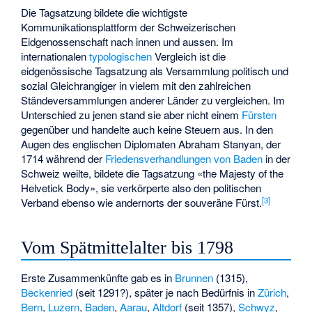
Die Tagsatzung bildete die wichtigste
Kommunikationsplattform der Schweizerischen
Eidgenossenschaft nach innen und aussen. Im
internationalen
typologischen
Vergleich ist die
eidgenössische Tagsatzung als Versammlung politisch und
sozial Gleichrangiger in vielem mit den zahlreichen
Ständeversammlungen anderer Länder zu vergleichen. Im
Unterschied zu jenen stand sie aber nicht einem
Fürsten
gegenüber und handelte auch keine Steuern aus. In den
Augen des englischen Diplomaten
Abraham Stanyan
, der
1714 während der
Friedensverhandlungen von Baden
in der
Schweiz weilte, bildete die Tagsatzung «the Majesty of the
Helvetick Body», sie verkörperte also den politischen
[
3
]
Verband ebenso wie andernorts der souveräne Fürst.
Vom Spätmittelalter bis 1798
Erste Zusammenkünfte gab es in
Brunnen
(1315),
Beckenried
(seit 1291?), später je nach Bedürfnis in
Zürich
,
Bern
,
Luzern
,
Baden
,
Aarau
,
Altdorf
(seit 1357),
Schwyz
,