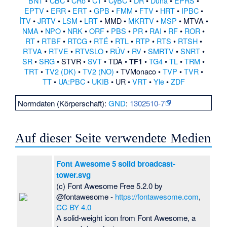
BNT
•
CBC
•
ČRo
•
ČT
•
CyBC
•
DR
•
Duna
•
EPRS
•
EPTV
•
ERR
•
ERT
•
GPB
•
FMM
•
FTV
•
HRT
•
IPBC
•
İTV
•
JRTV
•
LSM
•
LRT
•
MMD
•
MKRTV
•
MSP
•
MTVA
•
NMA
•
NPO
•
NRK
•
ORF
•
PBS
•
PR
•
RAI
•
RF
•
ROR
•
RT
•
RTBF
•
RTCG
•
RTÉ
•
RTL
•
RTP
•
RTS
•
RTSH
•
RTVA
•
RTVE
•
RTVSLO
•
RÚV
•
RV
•
SMRTV
•
SNRT
•
SR
•
SRG
•
STVR
•
SVT
•
TDA
•
•
TG4
•
TL
•
TRM
•
TF1
TRT
•
TV2 (DK)
•
TV2 (NO)
•
TVMonaco
•
TVP
•
TVR
•
TT
•
UA:PBC
•
UKIB
•
UR
•
VRT
•
Yle
•
ZDF
Normdaten (Körperschaft):
GND
:
1302510-7
Auf dieser Seite verwendete Medien
Font Awesome 5 solid broadcast-
tower.svg
(c) Font Awesome Free 5.2.0 by
@fontawesome -
https://fontawesome.com
,
CC BY 4.0
A solid-weight icon from Font Awesome, a