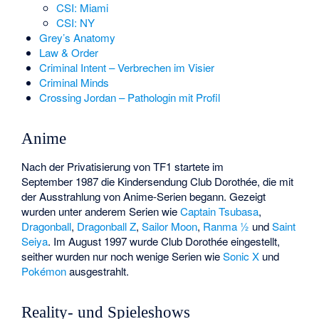
CSI: Miami
CSI: NY
Grey’s Anatomy
Law & Order
Criminal Intent – Verbrechen im Visier
Criminal Minds
Crossing Jordan – Pathologin mit Profil
Anime
Nach der Privatisierung von TF1 startete im
September 1987 die Kindersendung
Club Dorothée
, die mit
der Ausstrahlung von Anime-Serien begann. Gezeigt
wurden unter anderem Serien wie
Captain Tsubasa
,
Dragonball
,
Dragonball Z
,
Sailor Moon
,
Ranma ½
und
Saint
Seiya
. Im August 1997 wurde Club Dorothée eingestellt,
seither wurden nur noch wenige Serien wie
Sonic X
und
Pokémon
ausgestrahlt.
Reality- und Spieleshows