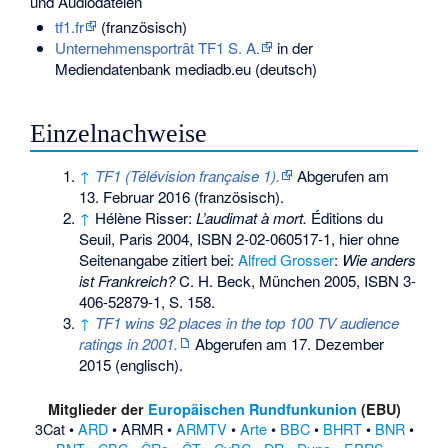
und Audiodateien
tf1.fr
(französisch)
Unternehmensporträt TF1 S. A.
in der
Mediendatenbank mediadb.eu (deutsch)
Einzelnachweise
↑
TF1 (Télévision française 1).
Abgerufen am
13. Februar 2016
(französisch).
↑
Hélène Risser:
L’audimat à mort.
Éditions du
Seuil, Paris 2004,
ISBN 2-02-060517-1
, hier ohne
Seitenangabe zitiert bei:
Alfred Grosser
:
Wie anders
ist Frankreich?
C. H. Beck, München 2005,
ISBN 3-
406-52879-1
, S. 158.
↑
TF1 wins 92 places in the top 100 TV audience
ratings in 2001.
Abgerufen am 17. Dezember
2015
(englisch).
Mitglieder der
Europäischen Rundfunkunion
(EBU)
3Cat
•
ARD
•
ARMR
•
ARMTV
•
Arte
•
BBC
•
BHRT
•
BNR
•