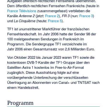
Aufgaben öffentlich-rechtlichen Fernsehens übernehmen.
Dem öffentlich-rechtlichen Fernsehen Frankreichs (heute in
France Télévisions
zusammengefasst) verblieben die
Kanäle
Antenne 2
(jetzt:
France 2
),
FR 3
(nun:
France 3
)
und
La Cinquième
(heute:
France 5
).
TF1 ist unumstrittener Marktführer der französischen
Fernsehlandschaft. Im Jahr 2006 hatte der Sender 98 der
100 meistgesehenen Sendungen in Frankreich im
Programm. Die Sendergruppe TF1 verzeichnete im
Jahr 2006 einen Gesamtumsatz von 2,6 Milliarden Euro.
Von Oktober 2022 bis Januar 2023 waren TF1 sowie die
kostenlosen DVB-T-Kanäle der TF1-Gruppe über den
Satelliten Astra 1 kostenlos im Free-to-Air-Format
zugänglich. Diese Ausstrahlung folgte auf eine
vorübergehende Unterbrechung der verschlüsselten
Übertragung an Abonnenten von Canal+ und TNTSAT nach
einem Handelsstreit.
Programm