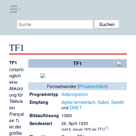
TF1
TF1
TF1
(ursprü
nglich
eine
Fernsehsender (
Privatrechtlich
)
Abkürz
Programmtyp
Vollprogramm
ung für
Télévis
Empfang
digital
terrestrisch
,
Kabel
,
Satellit
ion
und
DVB-T
Françai
Bildauflösung
1080i
se 1
)
Sendestart
26. April 1935
ist der
[
1
]
(seit 6. Januar 1975 als TF1)
größte