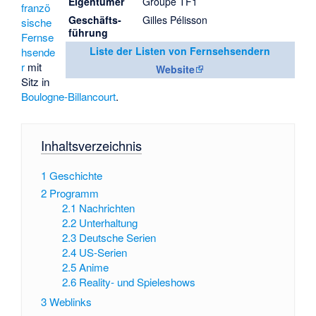
Eigentümer
Groupe TF1
franzö
Geschäfts­
Gilles Pélisson
sische
führung
Fernse
Liste der Listen von Fernsehsendern
hsende
r
mit
Website
Sitz in
Boulogne-Billancourt
.
Inhaltsverzeichnis
1
Geschichte
2
Programm
2.1
Nachrichten
2.2
Unterhaltung
2.3
Deutsche Serien
2.4
US-Serien
2.5
Anime
2.6
Reality- und Spieleshows
3
Weblinks