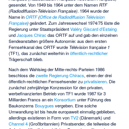
gesendet. Von 1949 bis 1964 unter dem Namen
RTF
(Radiodiffusion-Télévision Française)
. 1964 wurde der
Name in
ORTF
(
Office de Radiodiffusion Télévision
Française
)
geändert. Zum Jahreswechsel 1974/75 löste die
Regierung unter Staatspräsident
Valéry Giscard d’Estaing
und
Jacques Chirac
das ORTF auf und gab den einzelnen
Sendeanstalten größere Autonomie: aus dem ersten
Fernsehkanal des ORTF wurde
Télévision française 1
(TF1), das zunächst weiterhin in
öffentlich-rechtlicher
Trägerschaft blieb.
Nach dem Wahlsieg der Mitte-rechts-Parteien 1986
beschloss die
zweite Regierung Chiracs
, einen der drei
öffentlich-rechtlichen Fernsehsender zu
privatisieren
. Die
zunächst zehnjährige Konzession für den privaten,
werbefinanzierten Betrieb von TF1 wurde 1987 für 3
Milliarden Francs an ein
Konsortium
unter Führung des
Baukonzerns
Bouygues
vergeben. Eine solche
Umwandlung ist bis heute europaweit einmalig geblieben,
allerdings existieren in Form von
TV2
(Dänemark) und
Channel 4
(Großbritannien) Privatsender, die teilweise die