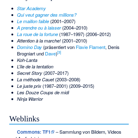
Star Academy
Qui veut gagner des millions?
Le maillon faible
(2001–2007)
A prendre ou à laisser
(2004–2010)
La roue de la fortune
(1987–1997) (2006–2012)
Attention à la marche!
(2001–2010)
Domino Day
(präsentiert von
Flavie Flament
, Denis
[
3
]
Brogniart und
Dave
)
Koh-Lanta
L’île de la tentation
Secret Story
(2007–2017)
La méthode Cauet
(2003–2008)
Le juste prix
(1987–2001) (2009–2015)
Les Douze Coups de midi
Ninja Warrior
Weblinks
Commons
: TF1
– Sammlung von Bildern, Videos