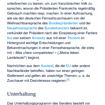
unterbrechen zu lassen, um zum französischen Volk zu
sprechen, wovon die Präsidenten Frankreichs regelmäßig
Gebrauch machten resp. machen. In einer Aufmachung,
wie sie den deutschen Fernsehzuschauern von der
Weihnachtsansprache
des
Bundespräsidenten
und der
Neujahrsansprache
des
Bundeskanzlers
bekannt ist,
verkündet der Präsident nach der Einspielung einer Fanfare
live
von seinem
Amtssitz
aus mit einer
Tricolore
im
Hintergrund wichtige Entscheidungen und
Bekanntmachungen in einer Fernsehansprache, die stets
mit
« Mes chers compatriotes! »
(„Meine lieben
Landsleute!“) beginnt.
Nachrichten aus dem
Ausland
, die die
EU
oder andere
Nachbarländer betreffen, haben nur einen geringen
Stellenwert und gelten als unwichtige Themen, u. a. da
[
2
]
Zuschauer mit Desinteresse reagieren.
Unterhaltung
Das Unterhaltungsprogramm des Senders besteht vor