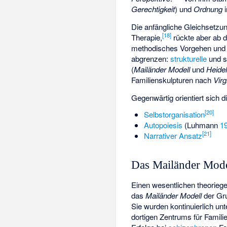
Gerechtigkeit
) und
Ordnung
i
Die anfängliche Gleichsetz
[
18
]
Therapie,
rückte aber ab d
methodisches Vorgehen und z
abgrenzen:
strukturelle
und s
(
Mailänder Modell
und
Heide
Familienskulpturen nach
Virg
Gegenwärtig orientiert sich d
[
20
]
Selbstorganisation
Autopoiesis
(Luhmann
1
[
21
]
Narrativer Ansatz
Das Mailänder Mode
Einen wesentlichen theoriege
das
Mailänder Modell
der Gr
Sie wurden kontinuierlich un
dortigen Zentrums für Familie