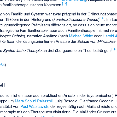
[
17
]
n familientherapeutischen Kontexten.
ung von Familie und System war zwar prägend in der Gründungsphas
[
19
]
en 1980ern in den Hintergrund (
konstruktivistische Wende
)
. Im La
ugrundeliegende Prämissen differenziert, so dass sich heute mehr
trategische Familientherapie, aber auch Familientherapie mit mehrer
lberger Schule
), narrative Ansätze (nach
Michael White
oder
Harold A
inia Satir
, die lösungsorientierten Ansätze der
Schule von Milwaukee
.
[
19
]
ie
Systemische Therapie
an drei übergeordneten Theoriesträngen:
984
)
ll
schichtlichen, aber auch praktischen Ansatz in der (systemischen) Fa
uppe um
Mara Selvini Palazzoli
,
Luigi Boscolo
,
Gianfranco Cecchin
u
terstützt von
Paul Watzlawick
, der regelmäßig nach Mailand reiste un
ntherapie mit den Therapeuten diskutierte. Die Mailänder Gruppe erzie