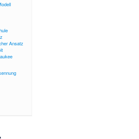
odell
m
hule
tz
her Ansatz
it
waukee
rkennung
e