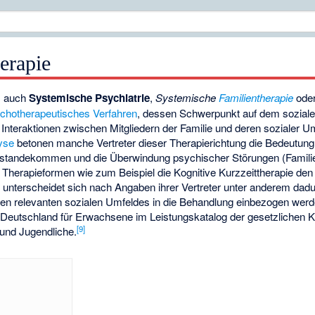
erapie
ls auch
Systemische Psychiatrie
,
Systemische
Familientherapie
ode
chotherapeutisches Verfahren
, dessen Schwerpunkt auf dem soziale
Interaktionen zwischen Mitgliedern der Familie und deren sozialer Um
yse
betonen manche Vertreter dieser Therapierichtung die Bedeutung
tandekommen und die Überwindung psychischer Störungen (Familie
 Therapieformen wie zum Beispiel die Kognitive Kurzzeittherapie den
unterscheidet sich nach Angaben ihrer Vertreter unter anderem dadu
nten relevanten sozialen Umfeldes in die Behandlung einbezogen werd
 Deutschland für Erwachsene im Leistungskatalog der gesetzlichen
[
9
]
 und Jugendliche.