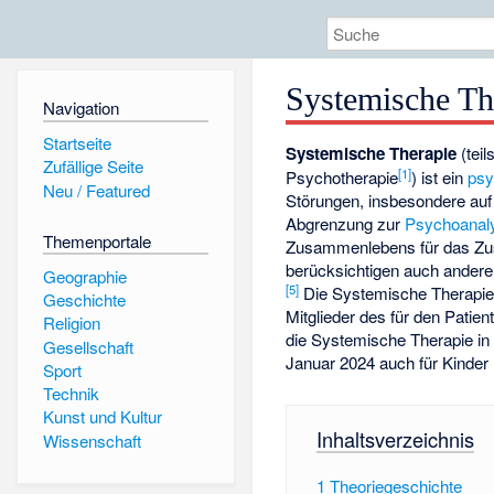
Systemische Th
Navigation
Startseite
Systemische Therapie
(tei
Zufällige Seite
[
1
]
Psychotherapie
) ist ein
psy
Neu / Featured
Störungen, insbesondere auf 
Abgrenzung zur
Psychoanal
Themenportale
Zusammenlebens für das Zus
berücksichtigen auch andere
Geographie
[
5
]
Die Systemische Therapie 
Geschichte
Mitglieder des für den Patie
Religion
die Systemische Therapie in
Gesellschaft
Januar 2024 auch für Kinder
Sport
Technik
Kunst und Kultur
Inhaltsverzeichnis
Wissenschaft
1
Theoriegeschichte