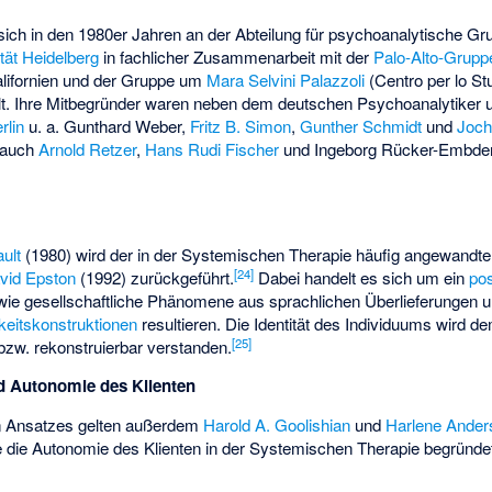
sich in den 1980er Jahren an der Abteilung für psychoanalytische G
tät Heidelberg
in fachlicher Zusammenarbeit mit der
Palo-Alto-Grupp
alifornien und der Gruppe um
Mara Selvini Palazzoli
(Centro per lo Stu
kelt. Ihre Mitbegründer waren neben dem deutschen Psychoanalytiker
rlin
u. a. Gunthard Weber,
Fritz B. Simon
,
Gunther Schmidt
und
Joch
n auch
Arnold Retzer
,
Hans Rudi Fischer
und Ingeborg Rücker-Embde
ult
(1980) wird der in der Systemischen Therapie häufig angewandt
[
24
]
vid Epston
(1992) zurückgeführt.
Dabei handelt es sich um ein
pos
sowie gesellschaftliche Phänomene aus sprachlichen Überlieferungen
keitskonstruktionen
resultieren. Die Identität des Individuums wird d
[
25
]
 bzw. rekonstruierbar verstanden.
d Autonomie des Klienten
ven Ansatzes gelten außerdem
Harold A. Goolishian
und
Harlene Ander
 die Autonomie des Klienten in der Systemischen Therapie begründe