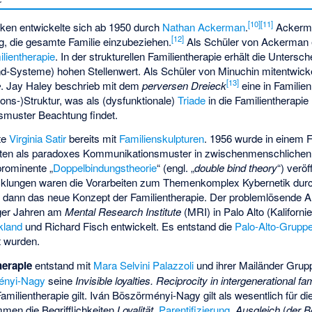
[
10
]
[
11
]
ken entwickelte sich ab 1950 durch
Nathan Ackerman
.
Ackerma
[
12
]
g, die gesamte Familie einzubeziehen.
Als Schüler von Ackerman 
ilientherapie
. In der strukturellen Familientherapie erhält die Untersch
nd-Systeme) hohen Stellenwert. Als Schüler von Minuchin mitentwick
[
13
]
e
. Jay Haley beschrieb mit dem
perversen Dreieck
eine in Familie
ns-)Struktur, was als (dysfunktionale)
Triade
in die Familientherapi
gsmuster Beachtung findet.
te
Virginia Satir
bereits mit
Familienskulpturen
. 1956 wurde in einem 
ten
als paradoxes Kommunikationsmuster in zwischenmenschlichen
prominente „
Doppelbindungstheorie
“ (engl. „
double bind theory
“) veröf
cklungen waren die Vorarbeiten zum Themenkomplex Kybernetik du
ch dann das neue Konzept der Familientherapie. Der problemlösende 
iger Jahren am
Mental Research Institute
(MRI) in Palo Alto (Kaliforn
kland
und Richard Fisch entwickelt. Es entstand die
Palo-Alto-Grupp
t wurden.
herapie
entstand mit
Mara Selvini Palazzoli
und ihrer Mailänder Grup
ényi-Nagy
seine
Invisible loyalties. Reciprocity in intergenerational fa
milientherapie gilt. Iván Böszörményi-Nagy gilt als wesentlich für di
men die Begrifflichkeiten
Loyalität
,
Parentifizierung
,
Ausgleich
(
der B