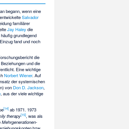
n begann, wenn eine
entwickelte
Salvador
eidung familiärer
elte
Jay Haley
die
n häufig grundlegend
e Einzug fand und noch
Forschungsbericht die
 Beziehungen und die
fentlicht. Eine wichtige
rch
Norbert Wiener
. Auf
Ansatz der systemischen
ien) von
Don D. Jackson
,
e
, aus der viele wichtige
[
14
]
pe
ab 1971. 1973
[
15
]
mily therapy
, was als
e
Mehrgenerationen-
eziehungskonten
bzw.