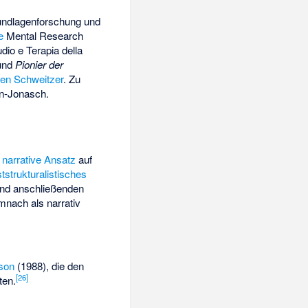
rundlagenforschung und
e
Mental Research
dio e Terapia della
 und
Pionier der
en Schweitzer
. Zu
n-Jonasch.
e
narrative Ansatz
auf
tstrukturalistisches
 und anschließenden
emnach als narrativ
son
(1988), die den
[
26
]
ten.