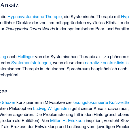
 Ansatz
 die
Hypnosystemische Therapie
, die Systemische Therapie mit
Hyp
 ärztlicher Direktor der von ihm mit gegründeten sysTelios Klinik. I
zur
lösungsorientierten Wende
in der systemischen Paar- und Familien
lung
nach
Hellinger
von der Systemischen Therapie als „zu phänomen
erden
Systemaufstellungen
, wenn diese dem
narrativ-konstruktivist
Systemischen Therapie im deutschen Sprachraum hauptsächlich nach
chgeführt.
kee
e Shazer
konzipierten in Milwaukee die
lösungsfokussierte Kurzzeitth
schen Philosophen
Ludwig Wittgenstein
geht dieser Ansatz davon aus
lten angehören. Die Problemstellung tritt in den Hintergrund, ebenso
liedern als Entitäten). Von
Milton H. Erickson
inspiriert, versteht St
 als Prozess der Entwicklung und Loslösung vom jeweiligen Proble