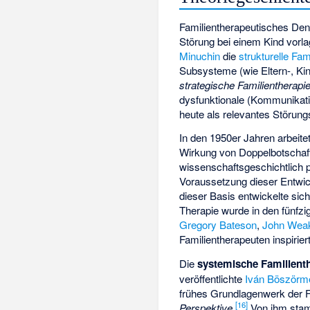
Familientherapeutisches Den
Störung bei einem Kind vorla
Minuchin
die
strukturelle Fam
Subsysteme (wie Eltern-, Ki
strategische Familientherapi
dysfunktionale (Kommunikatio
heute als relevantes Störun
In den 1950er Jahren arbeite
Wirkung von
Doppelbotschaf
wissenschaftsgeschichtlich 
Voraussetzung dieser Entwi
dieser Basis entwickelte si
Therapie wurde in den fünfz
Gregory Bateson
,
John Wea
Familientherapeuten inspirier
Die
systemische Familient
veröffentlichte
Iván Böszörm
frühes Grundlagenwerk der Fa
[
16
]
Perspektive
.
Von ihm stam