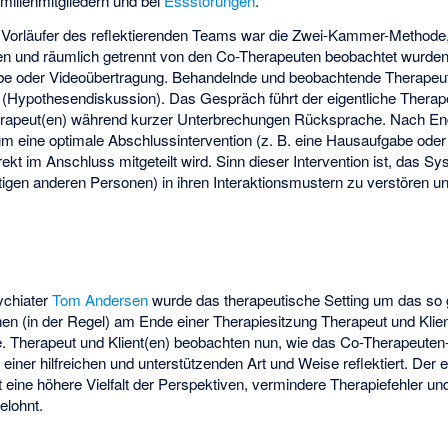
milienmitgliedern und bei
Essstörungen
.
Vorläufer des reflektierenden Teams war die Zwei-Kammer-Methode,
n und räumlich getrennt von den Co-Therapeuten beobachtet wurden.
be oder Videoübertragung. Behandelnde und beobachtende Therapeu
 (Hypothesendiskussion). Das Gespräch führt der eigentliche Therap
erapeut(en) während kurzer Unterbrechungen Rücksprache. Nach E
m eine optimale Abschlussintervention (z. B. eine Hausaufgabe od
irekt im Anschluss mitgeteilt wird. Sinn dieser Intervention ist, das S
tigen anderen Personen) in ihren Interaktionsmustern zu verstören u
ychiater
Tom Andersen
wurde das therapeutische Setting um das so
hen (in der Regel) am Ende einer Therapiesitzung Therapeut und Klie
. Therapeut und Klient(en) beobachten nun, wie das Co-Therapeuten
 einer hilfreichen und unterstützenden Art und Weise reflektiert. Der
 eine höhere Vielfalt der Perspektiven, vermindere Therapiefehler und
elohnt.