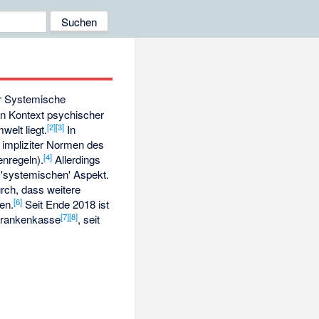
r Systemische
n Kontext psychischer
[
2
]
[
3
]
welt liegt.
In
 impliziter Normen des
[
4
]
nregeln).
Allerdings
 'systemischen' Aspekt.
rch, dass weitere
[
6
]
en.
Seit Ende 2018 ist
[
7
]
[
8
]
 Krankenkasse
, seit