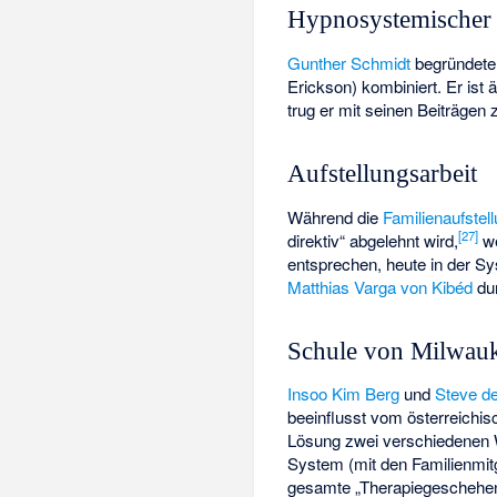
Hypnosystemischer
Gunther Schmidt
begründete
Erickson
) kombiniert. Er ist
trug er mit seinen Beiträgen 
Aufstellungsarbeit
Während die
Familienaufstel
[
27
]
direktiv“ abgelehnt wird,
w
entsprechen, heute in der 
Matthias Varga von Kibéd
dur
Schule von Milwau
Insoo Kim Berg
und
Steve d
beeinflusst vom österreichi
Lösung zwei verschiedenen We
System (mit den Familienmitg
gesamte „Therapiegeschehen“