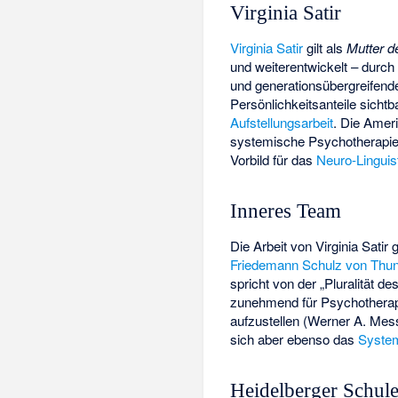
Virginia Satir
Virginia Satir
gilt als
Mutter d
und weiterentwickelt – durc
und generationsübergreifende
Persönlichkeitsanteile sichtb
Aufstellungsarbeit
. Die Ameri
systemische Psychotherapi
Vorbild für das
Neuro-Lingui
Inneres Team
Die Arbeit von Virginia Satir
Friedemann Schulz von Thu
spricht von der „Pluralität
zunehmend für Psychotherap
aufzustellen (Werner A. Mess
sich aber ebenso das
System
Heidelberger Schul