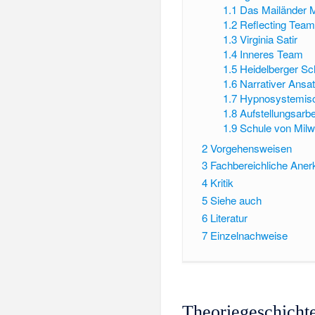
1.1
Das Mailänder M
1.2
Reflecting Tea
1.3
Virginia Satir
1.4
Inneres Team
1.5
Heidelberger Sc
1.6
Narrativer Ansa
1.7
Hypnosystemisc
1.8
Aufstellungsarbe
1.9
Schule von Mil
2
Vorgehensweisen
3
Fachbereichliche Ane
4
Kritik
5
Siehe auch
6
Literatur
7
Einzelnachweise
Theoriegeschicht