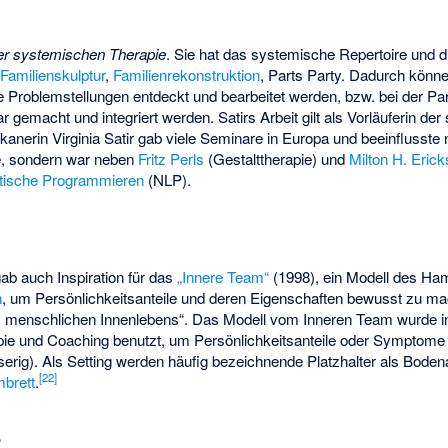
er systemischen Therapie
. Sie hat das systemische Repertoire und d
h
Familienskulptur
,
Familienrekonstruktion
,
Parts Party
. Dadurch könne
 Problemstellungen entdeckt und bearbeitet werden, bzw. bei der Par
ar gemacht und integriert werden. Satirs Arbeit gilt als Vorläuferin d
kanerin Virginia Satir gab viele Seminare in Europa und beeinflusste n
e, sondern war neben
Fritz Perls
(Gestalttherapie) und
Milton H. Eric
stische Programmieren
(NLP).
 gab auch Inspiration für das
„Innere Team“
(1998), ein Modell des H
n
, um Persönlichkeitsanteile und deren Eigenschaften bewusst zu m
 des menschlichen Innenlebens“. Das Modell vom Inneren Team wurde 
ie und Coaching benutzt, um Persönlichkeitsanteile oder Symptome
erig). Als Setting werden häufig bezeichnende Platzhalter als Boden
[
22
]
brett
.
e