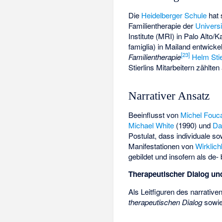
Die
Heidelberger Schule
hat 
Familientherapie der
Universi
Institute
(MRI) in Palo Alto/K
famiglia) in Mailand entwic
[
23
]
Familientherapie
Helm Stie
Stierlins Mitarbeitern zählte
Narrativer Ansatz
Beeinflusst von
Michel Fouca
Michael White
(1990) und
Da
Postulat, dass individuale 
Manifestationen von
Wirklich
gebildet und insofern als de-
Therapeutischer Dialog un
Als Leitfiguren des narrati
therapeutischen Dialog
sowie