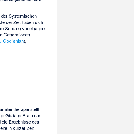
e der Systemischen
ufe der Zeit haben sich
ere Schulen voneinander
en Generationen
. Goolishian
),
milientherapie stellt
nd
Giuliana Prata
dar.
d die Ergebnisse des
lte in kurzer Zeit