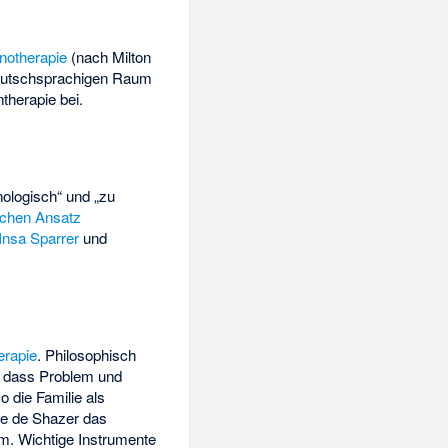
notherapie
(nach
Milton
m deutschsprachigen Raum
therapie bei.
ologisch“ und „zu
ischen Ansatz
Insa Sparrer
und
erapie
. Philosophisch
, dass Problem und
 die Familie als
eve de Shazer das
m. Wichtige Instrumente