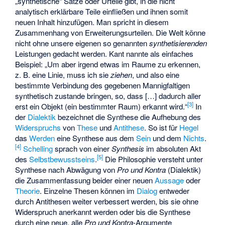
„synthetische“ Sätze oder Urteile gibt, in die nicht
analytisch erklärbare Teile einfließen und ihnen somit
neuen Inhalt hinzufügen. Man spricht in diesem
Zusammenhang von Erweiterungsurteilen. Die Welt könne
nicht ohne unsere eigenen so genannten
synthetisierenden
Leistungen gedacht werden. Kant nannte als einfaches
Beispiel: „Um aber irgend etwas im Raume zu erkennen,
z. B. eine Linie, muss ich sie
ziehen
, und also eine
bestimmte Verbindung des gegebenen Mannigfaltigen
synthetisch zustande bringen, so, dass […] dadurch aller
[
3
]
erst ein Objekt (ein bestimmter Raum) erkannt wird.“
In
der
Dialektik
bezeichnet die Synthese die Aufhebung des
Widerspruchs
von
These
und
Antithese
. So ist für
Hegel
das
Werden
eine Synthese aus dem
Sein
und dem
Nichts
.
[
4
]
Schelling
sprach von einer
Synthesis
im absoluten Akt
[
5
]
des
Selbstbewusstseins
.
Die Philosophie versteht unter
Synthese nach Abwägung von
Pro und Kontra
(Dialektik)
die Zusammenfassung beider einer neuen
Aussage
oder
Theorie
. Einzelne Thesen können im
Dialog
entweder
durch Antithesen weiter verbessert werden, bis sie ohne
Widerspruch anerkannt werden oder bis die Synthese
durch eine neue, alle
Pro und Kontra
-Argumente