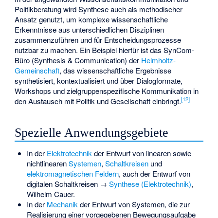
Politikberatung wird Synthese auch als methodischer
Ansatz genutzt, um komplexe wissenschaftliche
Erkenntnisse aus unterschiedlichen Disziplinen
zusammenzuführen und für Entscheidungsprozesse
nutzbar zu machen. Ein Beispiel hierfür ist das SynCom-
Büro (Synthesis & Communication) der
Helmholtz-
Gemeinschaft
, das wissenschaftliche Ergebnisse
synthetisiert, kontextualisiert und über Dialogformate,
Workshops und zielgruppenspezifische Kommunikation in
[
12
]
den Austausch mit Politik und Gesellschaft einbringt.
Spezielle Anwendungsgebiete
In der
Elektrotechnik
der Entwurf von linearen sowie
nichtlinearen
Systemen
,
Schaltkreisen
und
elektromagnetischen Feldern
, auch der Entwurf von
digitalen Schaltkreisen →
Synthese (Elektrotechnik)
,
Wilhelm Cauer
.
In der
Mechanik
der Entwurf von Systemen, die zur
Realisierung einer vorgegebenen Bewegungsaufgabe