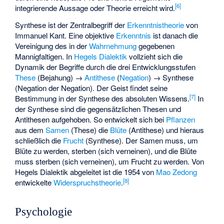
[
6
]
integrierende Aussage oder Theorie erreicht wird.
Synthese ist der Zentralbegriff der
Erkenntnistheorie
von
Immanuel Kant. Eine objektive
Erkenntnis
ist danach die
Vereinigung des in der
Wahrnehmung
gegebenen
Mannigfaltigen. In
Hegels
Dialektik
vollzieht sich die
Dynamik der Begriffe durch die drei Entwicklungsstufen
These
(Bejahung) →
Antithese
(
Negation
) → Synthese
(Negation der Negation). Der Geist findet seine
[
7
]
Bestimmung in der Synthese des absoluten Wissens.
In
der Synthese sind die gegensätzlichen Thesen und
Antithesen aufgehoben. So entwickelt sich bei
Pflanzen
aus dem
Samen
(These) die
Blüte
(Antithese) und hieraus
schließlich die
Frucht
(Synthese). Der Samen muss, um
Blüte zu werden, sterben (sich verneinen), und die Blüte
muss sterben (sich verneinen), um Frucht zu werden. Von
Hegels Dialektik abgeleitet ist die 1954 von
Mao Zedong
[
8
]
entwickelte
Widerspruchstheorie
.
Psychologie