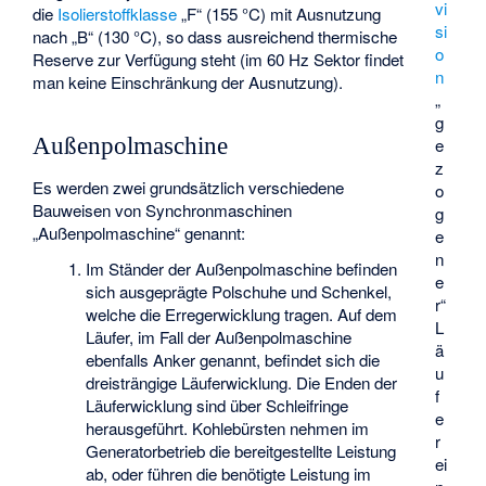
vi
die
Isolierstoffklasse
„F“ (155 °C) mit Ausnutzung
si
nach „B“ (130 °C), so dass ausreichend thermische
o
Reserve zur Verfügung steht (im 60 Hz Sektor findet
n
man keine Einschränkung der Ausnutzung).
„
g
Außenpolmaschine
e
z
Es werden zwei grundsätzlich verschiedene
o
Bauweisen von Synchronmaschinen
g
„Außenpolmaschine“ genannt:
e
n
Im Ständer der Außenpolmaschine befinden
e
sich ausgeprägte Polschuhe und Schenkel,
r“
welche die Erregerwicklung tragen. Auf dem
L
Läufer, im Fall der Außenpolmaschine
ä
ebenfalls Anker genannt, befindet sich die
u
dreisträngige Läuferwicklung. Die Enden der
f
Läuferwicklung sind über Schleifringe
e
herausgeführt. Kohlebürsten nehmen im
r
Generatorbetrieb die bereitgestellte Leistung
ei
ab, oder führen die benötigte Leistung im