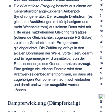
ni
Die
bürstenlose Erregung
besteht aus einem am
er
Generatorrotor angekuppelten Außenpol-
t
Synchrongenerator. Der erzeugte Drehstrom (es
ni
gibt auch Ausführungen mit fünfphasigem und
c
mehr Wechselstrom) auf seinem Rotor wird mit
ht
Hilfe eines mitdrehenden Gleichrichtersatzes
in
(rotierende Gleichrichter, sogenannte RG-Sätze)
al
zu einem Gleichstrom als Erregerstrom
le
gleichgerichtet. Die Zuführung erfolgt in den
n
axialen Bohrungen der Welle. Vorteil: servicearm
B
und Erregerenergie wird unmittelbar von der
ro
Rotationsenergie des Generatorsatzes erzeugt.
w
Eine geringe elektrische Energie wird dem
s
Kraftwerkseigenbedarf entnommen, so dass alle
er
zugehörigen Komponenten technisch einfacher
n
und damit preiswerter ausgeführt werden
können.
S
Dämpferwicklung (Dämpferkäfig)
c
h