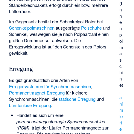
(I
Ständerblechpakets erfolgt durch ein bzw. mehrere
n
Lüfterräder.
n
Im Gegensatz besitzt der Schenkelpol-Rotor bei
e
Schenkelpolmaschinen
ausgeprägte
Polschuhe
und
n
Schenkel, weswegen sie je nach Polpaarzahl einen
p
großen Durchmesser aufweisen. Die
ol
Erregerwicklung ist auf den Schenkeln des Rotors
m
gewickelt.
a
s
c
Erregung
hi
n
Es gibt grundsätzlich drei Arten von
e)
Erregersystemen für Synchronmaschinen
,
,
Permanentmagnet-Erregung
für kleinere
a
Synchronmaschinen, die
statische Erregung
und
ni
bürstenlose Erregung
.
m
Handelt es sich um eine
ie
permanentmagneterregte Synchronmaschine
rt
(PSM)
, trägt der Läufer Permanentmagnete zur
e
Erregung. Die gewinnt immer mehr an