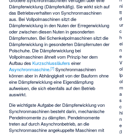
Größere Synchronmaschinen verfügen über eine
ni
Dämpferwicklung (Dämpferkäfig). Sie wirkt sich auf
tt
das Betriebsverhalten von Synchronmaschinen
d
aus. Bei Vollpolmaschinen sitzt die
ur
Dämpferwicklung in den Nuten der Erregerwicklung
c
oder zwischen diesen Nuten in gesonderten
h
Dämpfernuten. Bei Schenkelpolmaschinen sitzt die
ei
Dämpferwicklung in gesonderten Dämpfernuten der
n
Polschuhe. Die Dämpferwicklung bei
e
Vollpolmaschinen ähnelt vom Prinzip her dem
V
Aufbau des
Kurzschlussläufers
einer
ol
[
7
]
Asynchronmaschine
.
Synchronmaschinen
lp
können aber in Abhängigkeit von der Bauform ohne
ol
eine Dämpferwicklung eine Eigendämpfung
m
aufweisen, die sich ebenfalls auf den Betrieb
a
auswirkt.
s
Die wichtigste Aufgabe der Dämpferwicklung von
c
Synchronmaschinen besteht darin, mechanische
hi
Pendelmomente zu dämpfen. Pendelmomente
n
treten auf durch Asynchronbetrieb, an die
e
Synchronmaschine angekuppelte Maschinen mit
(I