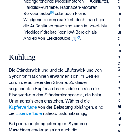
c
niedrigdrehende Modellmotoren
, Axiallüfter,
h
Harddisk-Antriebe, Radnaben-Motoren,
[
9
]
ni
Servoantriebe
oder auch kleine
tt
Windgeneratoren realisiert, doch man findet
d
die Außenläufermaschine auch im zwei- bis
ur
(niedrigen)dreistelligen kW-Bereich als
c
Antrieb von Elektroautos
[1]
.
h
ei
Kühlung
n
e
S
Die Ständerwicklung und die Läuferwicklung von
c
Synchronmaschinen erwärmen sich im Betrieb
h
durch die auftretenden Ströme. Zu diesen
e
sogenannten Kupferverlusten addieren sich die
n
Eisenverluste des Ständerblechpakets, die beim
k
Ummagnetisieren entstehen. Während die
el
Kupferverluste
von der Belastung abhängen, sind
p
die
Eisenverluste
nahezu lastunabhängig.
ol
Bei permanentmagneterregten Synchron-
m
Maschinen erwärmen sich auch die
a