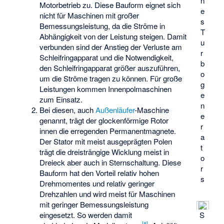
n
Motorbetrieb zu. Diese Bauform eignet sich
e
nicht für Maschinen mit großer
s
Bemessungsleistung, da die Ströme in
T
Abhängigkeit von der Leistung steigen. Damit
u
verbunden sind der Anstieg der Verluste am
r
Schleifringapparat und die Notwendigkeit,
b
den Schleifringapparat größer auszuführen,
o
um die Ströme tragen zu können. Für große
g
Leistungen kommen Innenpolmaschinen
e
zum Einsatz.
n
Bei diesen, auch
Außenläufer
-Maschine
e
genannt, trägt der glockenförmige Rotor
r
innen die erregenden Permanentmagnete.
a
Der Stator mit meist ausgeprägten Polen
t
trägt die dreisträngige Wicklung meist in
o
Dreieck aber auch in Sternschaltung. Diese
r
Bauform hat den Vorteil relativ hohen
s
Drehmomentes und relativ geringer
Drehzahlen und wird meist für Maschinen
mit geringer Bemessungsleistung
S
eingesetzt. So werden damit
[
8
]