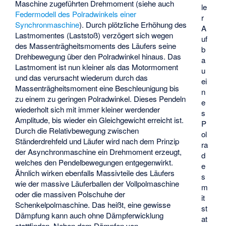
Maschine zugeführten Drehmoment (siehe auch
le
Federmodell des Polradwinkels einer
r
Synchronmaschine
). Durch plötzliche Erhöhung des
A
Lastmomentes (Laststoß) verzögert sich wegen
uf
des Massenträgheitsmoments des Läufers seine
b
Drehbewegung über den Polradwinkel hinaus. Das
a
Lastmoment ist nun kleiner als das Motormoment
u
und das verursacht wiederum durch das
ei
Massenträgheitsmoment eine Beschleunigung bis
n
zu einem zu geringen Polradwinkel. Dieses Pendeln
e
wiederholt sich mit immer kleiner werdender
s
Amplitude, bis wieder ein Gleichgewicht erreicht ist.
P
Durch die Relativbewegung zwischen
ol
Ständerdrehfeld und Läufer wird nach dem Prinzip
ra
der Asynchronmaschine ein Drehmoment erzeugt,
d
welches den Pendelbewegungen entgegenwirkt.
e
Ähnlich wirken ebenfalls Massivteile des Läufers
s
wie der massive Läuferballen der Vollpolmaschine
m
oder die massiven Polschuhe der
it
Schenkelpolmaschine. Das heißt, eine gewisse
st
Dämpfung kann auch ohne Dämpferwicklung
at
stattfinden. Neben dem Dämpfen von