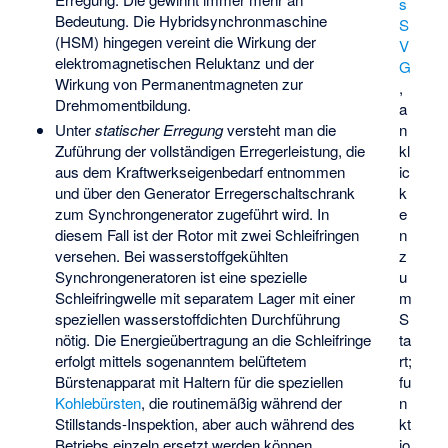
s
Bedeutung. Die Hybridsynchronmaschine
S
(HSM) hingegen vereint die Wirkung der
V
elektromagnetischen Reluktanz und der
G
Wirkung von Permanentmagneten zur
,
Drehmomentbildung.
a
n
Unter
statischer Erregung
versteht man die
kl
Zuführung der vollständigen Erregerleistung, die
ic
aus dem Kraftwerkseigenbedarf entnommen
k
und über den Generator Erregerschaltschrank
e
zum Synchrongenerator zugeführt wird. In
n
diesem Fall ist der Rotor mit zwei Schleifringen
z
versehen. Bei wasserstoffgekühlten
u
Synchrongeneratoren ist eine spezielle
m
Schleifringwelle mit separatem Lager mit einer
S
speziellen wasserstoffdichten Durchführung
ta
nötig. Die Energieübertragung an die Schleifringe
rt;
erfolgt mittels sogenanntem belüftetem
fu
Bürstenapparat mit Haltern für die speziellen
n
Kohlebürsten
, die routinemäßig während der
kt
Stillstands-Inspektion, aber auch während des
io
Betriebs einzeln ersetzt werden können.