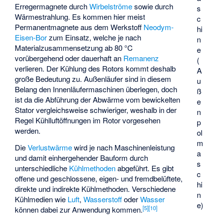
Erregermagnete durch
Wirbelströme
sowie durch
s
Wärmestrahlung. Es kommen hier meist
c
Permanentmagnete aus dem Werkstoff
Neodym-
hi
Eisen-Bor
zum Einsatz, welche je nach
n
Materialzusammensetzung ab 80 °C
e
vorübergehend oder dauerhaft an
Remanenz
(
verlieren. Der Kühlung des Rotors kommt deshalb
A
große Bedeutung zu. Außenläufer sind in diesem
u
Belang den Innenläufermaschinen überlegen, doch
ß
ist da die Abführung der Abwärme vom bewickelten
e
Stator vergleichsweise schwieriger, weshalb in der
n
Regel Kühlluftöffnungen im Rotor vorgesehen
p
werden.
ol
m
Die
Verlustwärme
wird je nach Maschinenleistung
a
und damit einhergehender Bauform durch
s
unterschiedliche
Kühlmethoden
abgeführt. Es gibt
c
offene und geschlossene, eigen- und fremdbelüftete,
hi
direkte und indirekte Kühlmethoden. Verschiedene
n
Kühlmedien wie
Luft
,
Wasserstoff
oder
Wasser
e)
[
5
]
[
10
]
können dabei zur Anwendung kommen.