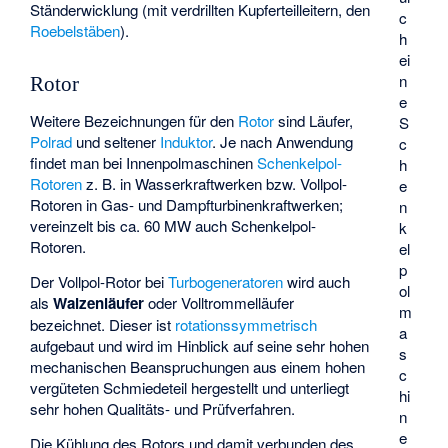
Ständerwicklung (mit verdrillten Kupferteilleitern, den
c
Roebelstäben
).
h
ei
n
Rotor
e
Weitere Bezeichnungen für den
Rotor
sind Läufer,
S
Polrad
und seltener
Induktor
. Je nach Anwendung
c
findet man bei Innenpolmaschinen
Schenkelpol-
h
Rotoren
z. B. in Wasserkraftwerken bzw. Vollpol-
e
Rotoren in Gas- und Dampfturbinenkraftwerken;
n
vereinzelt bis ca. 60 MW auch Schenkelpol-
k
Rotoren.
el
p
Der Vollpol-Rotor bei
Turbogeneratoren
wird auch
ol
als
Walzenläufer
oder Volltrommelläufer
m
bezeichnet. Dieser ist
rotationssymmetrisch
a
aufgebaut und wird im Hinblick auf seine sehr hohen
s
mechanischen Beanspruchungen aus einem hohen
c
vergüteten Schmiedeteil hergestellt und unterliegt
hi
sehr hohen Qualitäts- und Prüfverfahren.
n
e
Die Kühlung des Rotors und damit verbunden des