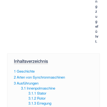
n
g
z
u
g
ef
ü
hr
t.
Inhaltsverzeichnis
1
Geschichte
2
Arten von Synchronmaschinen
3
Ausführungen
3.1
Innenpolmaschine
3.1.1
Stator
3.1.2
Rotor
3.1.3
Erregung