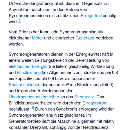
Unterscheidungsmerkmal ist, dass im Gegensatz zu
Asynchronmaschinen für den Betrieb von
Synchronmaschinen ein zusätzliches
Erregerfeld
benötigt
[
2
]
wird.
Vom Prinzip her kann jede Synchronmaschine als
elektrischer
Motor
und elektrischer
Generator
betrieben
werden.
Synchrongeneratoren dienen in der Energiewirtschaft in
einem weiten Leistungsbereich der Bereitstellung von
elektrischer Energie
. Sie liefern gleichzeitig Wirkleistung
und
Blindleistung
(im Allgemeinen von induktiv cos phi 0,8
bis kapazitiv cos phi 0,9 bzw. als sogenannter
Phasenschieber
, der ausschließlich Blindleistung liefert)
und folgen den Anforderungen der
Übertragungsnetzbetreiber
an das
Stromnetz
. Das
Blindleistungsverhalten wird durch den
Erregerstrom
[
3
]
beeinflusst.
Durch den
Synchronisiervorgang
wird der
Synchrongenerator ans Netz geschaltet. Im
Generatorbetrieb läuft die Maschine allgemein mit relativ
konstanter Drehzahl, abhängig von der Netzfrequenz.