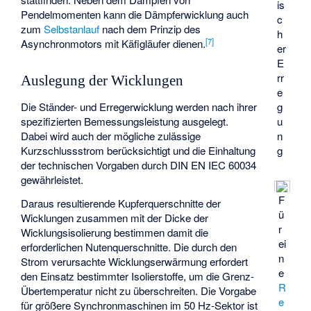
is
Pendelmomenten kann die Dämpferwicklung auch
c
zum
Selbstanlauf
nach dem Prinzip des
h
[
7
]
Asynchronmotors mit Käfigläufer dienen.
er
E
rr
Auslegung der Wicklungen
e
Die Ständer- und Erregerwicklung werden nach ihrer
g
spezifizierten Bemessungsleistung ausgelegt.
u
Dabei wird auch der mögliche zulässige
n
Kurzschlussstrom berücksichtigt und die Einhaltung
g
der technischen Vorgaben durch DIN EN IEC 60034
gewährleistet.
F
Daraus resultierende Kupferquerschnitte der
ü
Wicklungen zusammen mit der Dicke der
r
Wicklungsisolierung bestimmen damit die
ei
erforderlichen Nutenquerschnitte. Die durch den
n
Strom verursachte Wicklungserwärmung erfordert
e
den Einsatz bestimmter Isolierstoffe, um die Grenz-
R
Übertemperatur nicht zu überschreiten. Die Vorgabe
e
für größere Synchronmaschinen im 50 Hz-Sektor ist