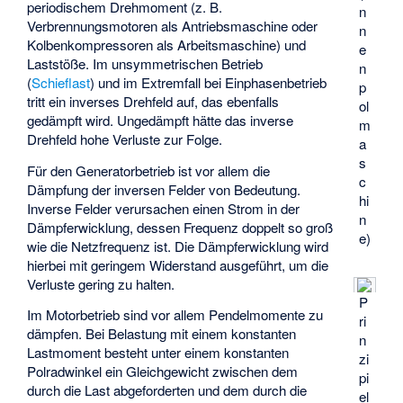
periodischem Drehmoment (z. B.
n
Verbrennungsmotoren als Antriebsmaschine oder
n
Kolbenkompressoren als Arbeitsmaschine) und
e
Laststöße. Im unsymmetrischen Betrieb
n
(
Schieflast
) und im Extremfall bei Einphasenbetrieb
p
tritt ein
inverses Drehfeld
auf, das ebenfalls
ol
gedämpft wird. Ungedämpft hätte das inverse
m
Drehfeld hohe Verluste zur Folge.
a
s
Für den Generatorbetrieb ist vor allem die
c
Dämpfung der inversen Felder von Bedeutung.
hi
Inverse Felder verursachen einen Strom in der
n
Dämpferwicklung, dessen Frequenz doppelt so groß
e)
wie die Netzfrequenz ist. Die Dämpferwicklung wird
hierbei mit geringem Widerstand ausgeführt, um die
Verluste gering zu halten.
P
Im Motorbetrieb sind vor allem Pendelmomente zu
ri
dämpfen. Bei Belastung mit einem konstanten
n
Lastmoment besteht unter einem konstanten
zi
Polradwinkel ein Gleichgewicht zwischen dem
pi
durch die Last abgeforderten und dem durch die
el