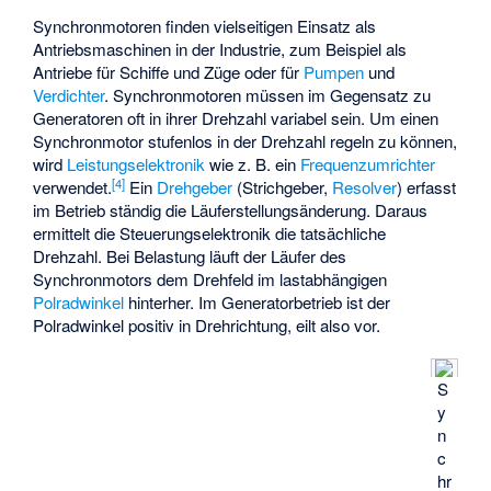
Synchronmotoren finden vielseitigen Einsatz als
Antriebsmaschinen in der Industrie, zum Beispiel als
Antriebe für Schiffe und Züge oder für
Pumpen
und
Verdichter
. Synchronmotoren müssen im Gegensatz zu
Generatoren oft in ihrer Drehzahl variabel sein. Um einen
Synchronmotor stufenlos in der Drehzahl regeln zu können,
wird
Leistungselektronik
wie z. B. ein
Frequenzumrichter
[
4
]
verwendet.
Ein
Drehgeber
(Strichgeber,
Resolver
) erfasst
im Betrieb ständig die Läuferstellungsänderung. Daraus
ermittelt die Steuerungselektronik die tatsächliche
Drehzahl. Bei Belastung läuft der Läufer des
Synchronmotors dem Drehfeld im lastabhängigen
Polradwinkel
hinterher. Im Generatorbetrieb ist der
Polradwinkel positiv in Drehrichtung, eilt also vor.
S
y
n
c
hr