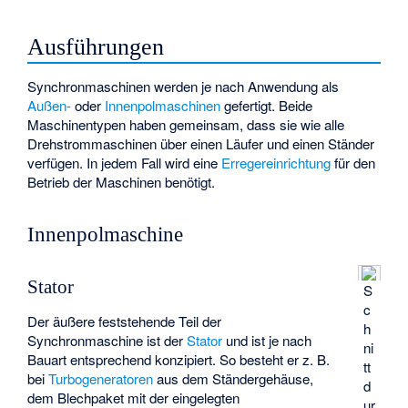
Ausführungen
Synchronmaschinen werden je nach Anwendung als
Außen-
oder
Innenpolmaschinen
gefertigt. Beide
Maschinentypen haben gemeinsam, dass sie wie alle
Drehstrommaschinen über einen Läufer und einen Ständer
verfügen. In jedem Fall wird eine
Erregereinrichtung
für den
Betrieb der Maschinen benötigt.
Innenpolmaschine
Stator
S
c
Der äußere feststehende Teil der
h
Synchronmaschine ist der
Stator
und ist je nach
ni
Bauart entsprechend konzipiert. So besteht er z. B.
tt
bei
Turbogeneratoren
aus dem Ständergehäuse,
d
dem Blechpaket mit der eingelegten
ur