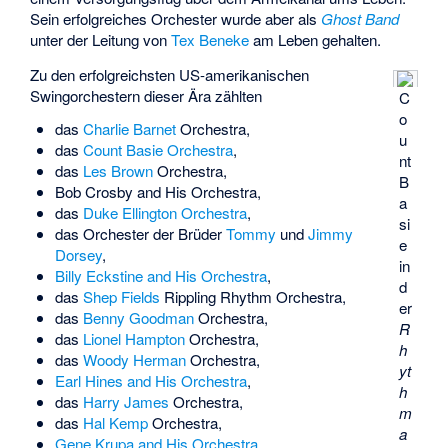
Sein erfolgreiches Orchester wurde aber als
Ghost Band
unter der Leitung von
Tex Beneke
am Leben gehalten.
Zu den erfolgreichsten US-amerikanischen
Swingorchestern dieser Ära zählten
C
o
das
Charlie Barnet
Orchestra,
u
das
Count Basie Orchestra
,
nt
das
Les Brown
Orchestra,
B
Bob Crosby and His Orchestra
,
a
das
Duke Ellington Orchestra
,
si
das Orchester der Brüder
Tommy
und
Jimmy
e
Dorsey
,
in
Billy Eckstine and His Orchestra
,
d
das
Shep Fields
Rippling Rhythm Orchestra,
er
das
Benny Goodman
Orchestra,
R
das
Lionel Hampton
Orchestra,
h
das
Woody Herman
Orchestra,
yt
Earl Hines and His Orchestra
,
h
das
Harry James
Orchestra,
m
das
Hal Kemp
Orchestra,
a
Gene Krupa and His Orchestra
,