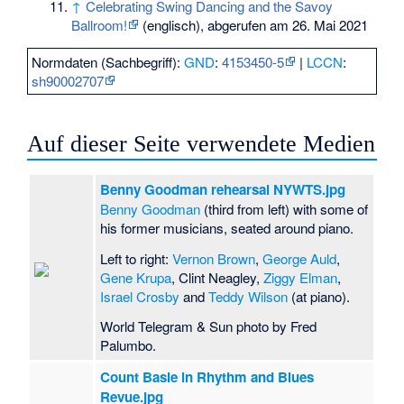
↑
Celebrating Swing Dancing and the Savoy
Ballroom!
(englisch), abgerufen am 26. Mai 2021
Normdaten (Sachbegriff):
GND
:
4153450-5
|
LCCN
:
sh90002707
Auf dieser Seite verwendete Medien
Benny Goodman rehearsal NYWTS.jpg
Benny Goodman
(third from left) with some of
his former musicians, seated around piano.
Left to right:
Vernon Brown
,
George Auld
,
Gene Krupa
, Clint Neagley,
Ziggy Elman
,
Israel Crosby
and
Teddy Wilson
(at piano).
World Telegram & Sun photo by Fred
Palumbo.
Count Basie in Rhythm and Blues
Revue.jpg