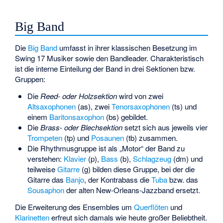
Big Band
Die
Big Band
umfasst in ihrer klassischen Besetzung im
Swing 17 Musiker sowie den Bandleader. Charakteristisch
ist die interne Einteilung der Band in drei Sektionen bzw.
Gruppen:
Die
Reed- oder Holzsektion
wird von zwei
Altsaxophonen
(as), zwei
Tenorsaxophonen
(ts) und
einem
Baritonsaxophon
(bs) gebildet.
Die
Brass- oder Blechsektion
setzt sich aus jeweils vier
Trompeten
(tp) und
Posaunen
(tb) zusammen.
Die Rhythmusgruppe ist als „Motor“ der Band zu
verstehen:
Klavier
(p),
Bass
(b),
Schlagzeug
(dm) und
teilweise
Gitarre
(g) bilden diese Gruppe, bei der die
Gitarre das
Banjo
, der Kontrabass die
Tuba
bzw. das
Sousaphon
der alten New-Orleans-Jazzband ersetzt.
Die Erweiterung des Ensembles um
Querflöten
und
Klarinetten
erfreut sich damals wie heute großer Beliebtheit.