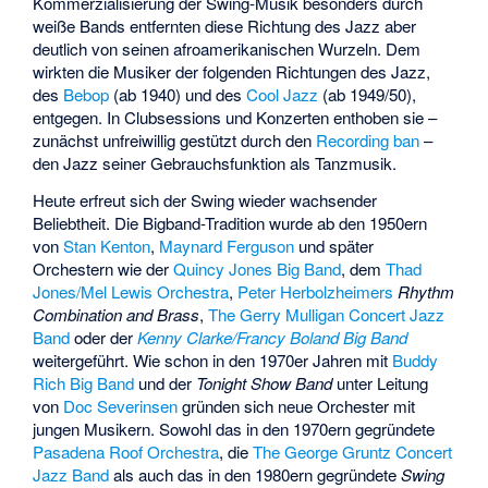
Kommerzialisierung der Swing-Musik besonders durch
weiße Bands entfernten diese Richtung des Jazz aber
deutlich von seinen afroamerikanischen Wurzeln. Dem
wirkten die Musiker der folgenden Richtungen des Jazz,
des
Bebop
(ab 1940) und des
Cool Jazz
(ab 1949/50),
entgegen. In Clubsessions und Konzerten enthoben sie –
zunächst unfreiwillig gestützt durch den
Recording ban
–
den Jazz seiner Gebrauchsfunktion als Tanzmusik.
Heute erfreut sich der Swing wieder wachsender
Beliebtheit. Die Bigband-Tradition wurde ab den 1950ern
von
Stan Kenton
,
Maynard Ferguson
und später
Orchestern wie der
Quincy Jones Big Band
, dem
Thad
Jones/Mel Lewis Orchestra
,
Peter Herbolzheimers
Rhythm
Combination and Brass
,
The Gerry Mulligan Concert Jazz
Band
oder der
Kenny Clarke/Francy Boland Big Band
weitergeführt. Wie schon in den 1970er Jahren mit
Buddy
Rich Big Band
und der
Tonight Show Band
unter Leitung
von
Doc Severinsen
gründen sich neue Orchester mit
jungen Musikern. Sowohl das in den 1970ern gegründete
Pasadena Roof Orchestra
, die
The George Gruntz Concert
Jazz Band
als auch das in den 1980ern gegründete
Swing