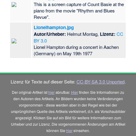
This is a screen capture of Count Basie at the
piano from the movie "Rhythm and Blues
Revue".
Lionelhampton.jpg
Autor/Urheber:
Helmut Montag,
Lizenz:
CC
BY 3.0
Lionel Hampton during a concert in Aachen
(Germany) on May 19th 1977
Lizenz für Texte auf dieser Seite:
CC-BY-SA 3.0 Unported
.
Der original-Artikel ist
hier
abrufbar.
Hier
finden Sie Informationen zu
den Autoren des Artikels. An Bildern wurden keine Veränderungen
vorgenommen - diese werden aber in der Regel wie bei der
ursprünglichen Quelle des Artikels verkleinert, d.h. als Vorschaubilder
angezeigt. Klicken Sie auf ein Bild für weitere Informationen zum
Urheber und zur Lizenz. Die vorgenommenen Änderungen am Artikel
können Sie
hier
einsehen.