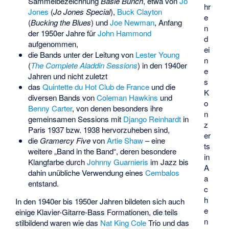
Sammelbezeichnung
Basie Bunch
, etwa von
Jo
hr
Jones
(
Jo Jones Special
),
Buck Clayton
e
(
Bucking the Blues
) und
Joe Newman
, Anfang
n
der 1950er Jahre für
John Hammond
d
aufgenommen,
ei
die Bands unter der Leitung von
Lester Young
n
(
The Complete Aladdin Sessions
) in den 1940er
e
Jahren und nicht zuletzt
s
das
Quintette du Hot Club de France
und die
K
diversen Bands von
Coleman Hawkins
und
o
Benny Carter
, von denen besonders ihre
n
gemeinsamen Sessions mit
Django Reinhardt
in
z
Paris 1937 bzw. 1938 hervorzuheben sind,
er
die
Gramercy Five
von
Artie Shaw
– eine
ts
weitere „Band in the Band“, deren besondere
in
Klangfarbe durch
Johnny Guarnieris
im Jazz bis
A
dahin unübliche Verwendung eines
Cembalos
a
entstand.
c
h
In den 1940er bis 1950er Jahren bildeten sich auch
e
einige Klavier-Gitarre-Bass Formationen, die teils
n
stilbildend waren wie das
Nat King Cole
Trio und das