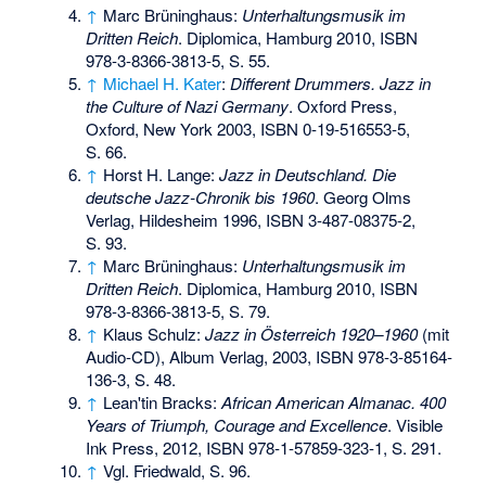
↑
Marc Brüninghaus:
Unterhaltungsmusik im
Dritten Reich
. Diplomica, Hamburg 2010,
ISBN
978-3-8366-3813-5
, S. 55.
↑
Michael H. Kater
:
Different Drummers. Jazz in
the Culture of Nazi Germany
. Oxford Press,
Oxford, New York 2003,
ISBN 0-19-516553-5
,
S. 66.
↑
Horst H. Lange:
Jazz in Deutschland. Die
deutsche Jazz-Chronik bis 1960
. Georg Olms
Verlag, Hildesheim 1996,
ISBN 3-487-08375-2
,
S. 93.
↑
Marc Brüninghaus:
Unterhaltungsmusik im
Dritten Reich
. Diplomica, Hamburg 2010,
ISBN
978-3-8366-3813-5
, S. 79.
↑
Klaus Schulz:
Jazz in Österreich 1920–1960
(mit
Audio-CD), Album Verlag, 2003,
ISBN 978-3-85164-
136-3
, S. 48.
↑
Lean'tin Bracks:
African American Almanac. 400
Years of Triumph, Courage and Excellence
. Visible
Ink Press, 2012,
ISBN 978-1-57859-323-1
, S. 291.
↑
Vgl. Friedwald, S. 96.