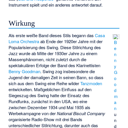
Instrument spielt und ein anderes antwortet darauf.
Wirkung
Als erste weiße Band dieses Stils begann das
Casa
Loma Orchestra
ab Ende der 1920er Jahre mit der
B
Popularisierung des Swing. Diese Stilrichtung des
e
Jazz wurde ab Mitte der 1930er Jahre zu einem
n
Massenphänomen, nicht zuletzt durch die
n
spektakulären Erfolge der Band des Klarinettisten
y
Benny Goodman
. Swing zog insbesondere die
G
Jugend der damaligen Zeit in seinen Bann, so dass
o
sich aus dem Swing eine Reihe wilder
Tanzmoden
o
entwickelten. Maßgeblichen Einfluss auf den
d
Siegeszug des Swing hatte der Einsatz des
m
Rundfunks, zunächst in den USA, wo eine
a
zwischen Dezember 1934 und Mai 1935 als
n
Werbekampagne von der
National Biscuit Company
u
organisierte Radio-Show mit drei Bands
n
unterschiedlicher Stilrichtung, darunter auch das
d