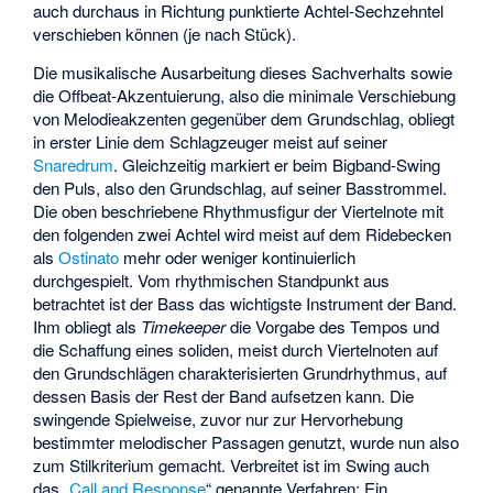
auch durchaus in Richtung punktierte Achtel-Sechzehntel
verschieben können (je nach Stück).
Die musikalische Ausarbeitung dieses Sachverhalts sowie
die Offbeat-Akzentuierung, also die minimale Verschiebung
von Melodieakzenten gegenüber dem Grundschlag, obliegt
in erster Linie dem Schlagzeuger meist auf seiner
Snaredrum
. Gleichzeitig markiert er beim Bigband-Swing
den Puls, also den Grundschlag, auf seiner Basstrommel.
Die oben beschriebene Rhythmusfigur der Viertelnote mit
den folgenden zwei Achtel wird meist auf dem Ridebecken
als
Ostinato
mehr oder weniger kontinuierlich
durchgespielt. Vom rhythmischen Standpunkt aus
betrachtet ist der Bass das wichtigste Instrument der Band.
Ihm obliegt als
Timekeeper
die Vorgabe des Tempos und
die Schaffung eines soliden, meist durch Viertelnoten auf
den Grundschlägen charakterisierten Grundrhythmus, auf
dessen Basis der Rest der Band aufsetzen kann. Die
swingende Spielweise, zuvor nur zur Hervorhebung
bestimmter melodischer Passagen genutzt, wurde nun also
zum Stilkriterium gemacht. Verbreitet ist im Swing auch
das „
Call and Response
“ genannte Verfahren: Ein