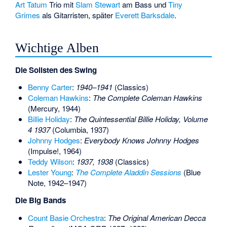
Art Tatum
Trio mit
Slam Stewart
am Bass und
Tiny
Grimes
als Gitarristen, später
Everett Barksdale
.
Wichtige Alben
Die Solisten des Swing
Benny Carter
:
1940–1941
(Classics)
Coleman Hawkins
:
The Complete Coleman Hawkins
(Mercury, 1944)
Billie Holiday
:
The Quintessential Billie Holiday, Volume
4 1937
(Columbia, 1937)
Johnny Hodges
:
Everybody Knows Johnny Hodges
(Impulse!, 1964)
Teddy Wilson
:
1937, 1938
(Classics)
Lester Young
:
The Complete Aladdin Sessions
(Blue
Note, 1942–1947)
Die Big Bands
Count Basie Orchestra
:
The Original American Decca