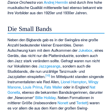
Dance Orchestra
von
Andrej Hermlin
sind durch ihre hohe
musikalische Qualität mittlerweile fast ebenso bekannt wie
ihre Vorbilder aus den 1920er und 1930er Jahren.
Die Small Bands
Neben den Bigbands gab es in der Swingära eine große
Anzahl bedeutender kleiner Ensembles. Deren
Aufschwung kam mit dem Aufkommen der
Jukebox
, eines
Geräts, das nicht nur die
Plattenindustrie
, sondern auch
den Jazz stark verändern sollte. Gefragt waren nun nicht
nur Vokalisten des
Jazzgesangs
, sondern auch die
Studiobands, die nun unzählige Tanzmusik- und
[
10
]
Jazzplatten einspielten.
Im Mittelpunkt standen singende
Instrumentalisten wie
Red Allen
,
Lionel Hampton
,
Wingy
Manone
,
Louis Prima
,
Fats Waller
oder in England
Nat
Gonella
, ebenso die bekannten Bandsängerinnen, darunter
der „Newcomer“
Billie Holiday
. Neben Formationen in
mittlerer Größe (insbesondere
Nonett
und
Tentett
) waren
es vor allem die aus dem Kern der großen Swing-