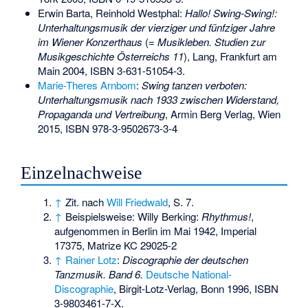
Erwin Barta, Reinhold Westphal:
Hallo! Swing-Swing!:
Unterhaltungsmusik der vierziger und fünfziger Jahre
im Wiener Konzerthaus
(=
Musikleben. Studien zur
Musikgeschichte Österreichs 11
), Lang, Frankfurt am
Main 2004,
ISBN 3-631-51054-3
.
Marie-Theres Arnbom
:
Swing tanzen verboten:
Unterhaltungsmusik nach 1933 zwischen Widerstand,
Propaganda und Vertreibung
, Armin Berg Verlag, Wien
2015,
ISBN 978-3-9502673-3-4
Einzelnachweise
↑
Zit. nach
Will Friedwald
, S. 7.
↑
Beispielsweise: Willy Berking:
Rhythmus!
,
aufgenommen in Berlin im Mai 1942, Imperial
17375, Matrize KC 29025-2
↑
Rainer Lotz
:
Discographie der deutschen
Tanzmusik. Band 6.
Deutsche National-
Discographie
, Birgit-Lotz-Verlag, Bonn 1996,
ISBN
3-9803461-7-X
.