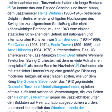
nichts nachstanden. Tanzverbote hatten nie lange Bestand.
[
4
]
So konnte das von Elfriede Scheibel und ihrem Mann,
dem Jazzmusiker
Heinz Wehner
(1908–1945) betriebene
Delphi in Berlin, eine der wichtigsten Hochburgen des
Swing, bis zur allgemeinen Schließung aller nicht-
kriegswichtiger Betriebe im Jahr 1943 trotz einiger
staatlicher Schikanen den Betrieb mit nationalen und
internationalen Künstlern wie
Stan Brenders
(1904–1969),
Fud Candrix
(1908–1974),
Eddie Tower
(1899–1956) und
Arne Hülphers
(1904–1978) aufrechterhalten. Das US-
amerikanische Jazz-Magazin
Down Beat
rühmte Wehners
Telefunken Swing-Orchester, mit dem er viele Aufnahmen
[
5
]
[
6
]
einspielte
„als beste Band im Nazireich“.
Orchester, die
mit staatlicher Unterstützung eine gemäßigte Richtung
moderner Tanzmusik einschlagen sollten, wie vor dem
Krieg
Die Goldene Sieben
oder das 1942 gegründete
Deutsche Tanz- und Unterhaltungsorchester
, spielten
oftmals auffallend swingend. Verwarnungen, die von Seiten
der
Reichsmusikkammer
gegen die Jazzliebhaber unter
den Soldaten auf Heimaturlaub ausgesprochen wurden,
unterband letztendlich das
Oberkommando der
[
7
]