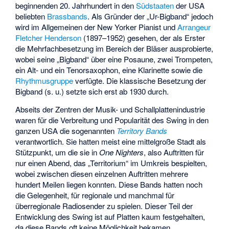
beginnenden 20. Jahrhundert in den
Südstaaten
der USA
beliebten
Brassbands
. Als Gründer der „Ur-Bigband“ jedoch
wird im Allgemeinen der New Yorker Pianist und
Arrangeur
Fletcher Henderson
(1897–1952) gesehen, der als Erster
die Mehrfachbesetzung im Bereich der Bläser ausprobierte,
wobei seine „Bigband“ über eine Posaune, zwei Trompeten,
ein Alt- und ein Tenorsaxophon, eine Klarinette sowie die
Rhythmusgruppe
verfügte. Die klassische Besetzung der
Bigband (s. u.) setzte sich erst ab 1930 durch.
Abseits der Zentren der Musik- und Schallplattenindustrie
waren für die Verbreitung und Popularität des Swing in den
ganzen USA die sogenannten
Territory Bands
verantwortlich. Sie hatten meist eine mittelgroße Stadt als
Stützpunkt, um die sie in
One Nighters
, also Auftritten für
nur einen Abend, das „Territorium“ im Umkreis bespielten,
wobei zwischen diesen einzelnen Auftritten mehrere
hundert Meilen liegen konnten. Diese Bands hatten noch
die Gelegenheit, für regionale und manchmal für
überregionale Radiosender zu spielen. Dieser Teil der
Entwicklung des Swing ist auf Platten kaum festgehalten,
da diese Bands oft keine Möglichkeit bekamen,