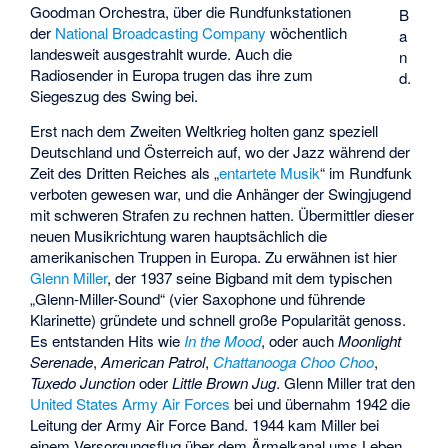
Goodman Orchestra, über die Rundfunkstationen
B
der
National Broadcasting Company
wöchentlich
a
landesweit ausgestrahlt wurde. Auch die
n
Radiosender in Europa trugen das ihre zum
d.
Siegeszug des Swing bei.
Erst nach dem Zweiten Weltkrieg holten ganz speziell
Deutschland und Österreich auf, wo der Jazz während der
Zeit des Dritten Reiches als „
entartete Musik
“ im Rundfunk
verboten gewesen war, und die Anhänger der Swingjugend
mit schweren Strafen zu rechnen hatten. Übermittler dieser
neuen Musikrichtung waren hauptsächlich die
amerikanischen Truppen in Europa. Zu erwähnen ist hier
Glenn Miller
, der 1937 seine Bigband mit dem typischen
„
Glenn-Miller-Sound
“ (vier Saxophone und führende
Klarinette) gründete und schnell große Popularität genoss.
Es entstanden Hits wie
In the Mood
, oder auch
Moonlight
Serenade
,
American Patrol
,
Chattanooga Choo Choo
,
Tuxedo Junction
oder
Little Brown Jug
. Glenn Miller trat den
United States Army Air Forces
bei und übernahm 1942 die
Leitung der Army Air Force Band. 1944 kam Miller bei
einem Versorgungsflug über dem Ärmelkanal ums Leben.