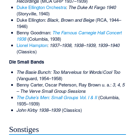
Recordings
(MCA GRP 1937–1939)
Duke Ellington Orchestra
:
The Duke At Fargo 1940
(Storyville, 1940)
Duke Ellington:
Black, Brown and Beige
(RCA, 1944–
1946)
Benny Goodman:
The Famous Carnegie Hall Concert
1938
(Columbia, 1938)
Lionel Hampton
:
1937–1938, 1938–1939, 1939–1940
(Classics)
Die Small Bands
The Basie Bunch: Too Marvelous for Words
/
Cool Too
(Vanguard, 1954–1958)
Benny Carter, Oscar Peterson, Ray Brown u. a.:
3, 4, 5
– The Verve Small Group Sessions
The Duke’s Men: Small Groups Vol. I & II
(Columbia,
1935–1939)
John Kirby 1938–1939
(Classics)
Sonstiges