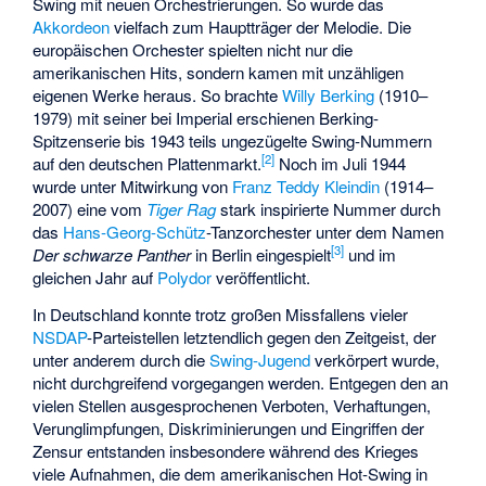
Swing mit neuen Orchestrierungen. So wurde das
Akkordeon
vielfach zum Hauptträger der Melodie. Die
europäischen Orchester spielten nicht nur die
amerikanischen Hits, sondern kamen mit unzähligen
eigenen Werke heraus. So brachte
Willy Berking
(1910–
1979) mit seiner bei Imperial erschienen Berking-
Spitzenserie bis 1943 teils ungezügelte Swing-Nummern
[
2
]
auf den deutschen Plattenmarkt.
Noch im Juli 1944
wurde unter Mitwirkung von
Franz Teddy Kleindin
(1914–
2007) eine vom
Tiger Rag
stark inspirierte Nummer durch
das
Hans-Georg-Schütz
-Tanzorchester unter dem Namen
[
3
]
Der schwarze Panther
in Berlin eingespielt
und im
gleichen Jahr auf
Polydor
veröffentlicht.
In Deutschland konnte trotz großen Missfallens vieler
NSDAP
-Parteistellen letztendlich gegen den Zeitgeist, der
unter anderem durch die
Swing-Jugend
verkörpert wurde,
nicht durchgreifend vorgegangen werden. Entgegen den an
vielen Stellen ausgesprochenen Verboten, Verhaftungen,
Verunglimpfungen, Diskriminierungen und Eingriffen der
Zensur entstanden insbesondere während des Krieges
viele Aufnahmen, die dem amerikanischen Hot-Swing in