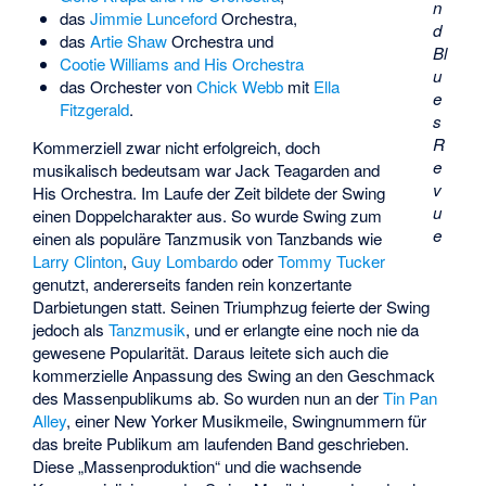
n
das
Jimmie Lunceford
Orchestra,
d
das
Artie Shaw
Orchestra und
Bl
Cootie Williams and His Orchestra
u
das Orchester von
Chick Webb
mit
Ella
e
Fitzgerald
.
s
R
Kommerziell zwar nicht erfolgreich, doch
e
musikalisch bedeutsam war
Jack Teagarden and
v
His Orchestra
. Im Laufe der Zeit bildete der Swing
u
einen Doppelcharakter aus. So wurde Swing zum
e
einen als populäre Tanzmusik von Tanzbands wie
Larry Clinton
,
Guy Lombardo
oder
Tommy Tucker
genutzt, andererseits fanden rein konzertante
Darbietungen statt. Seinen Triumphzug feierte der Swing
jedoch als
Tanzmusik
, und er erlangte eine noch nie da
gewesene Popularität. Daraus leitete sich auch die
kommerzielle Anpassung des Swing an den Geschmack
des Massenpublikums ab. So wurden nun an der
Tin Pan
Alley
, einer New Yorker Musikmeile, Swingnummern für
das breite Publikum am laufenden Band geschrieben.
Diese „Massenproduktion“ und die wachsende