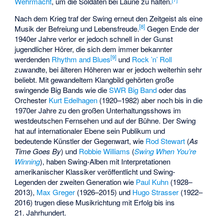
Wehrmacht
, um die Soldaten bei Laune zu halten.
Nach dem Krieg traf der Swing erneut den Zeitgeist als eine
[
8
]
Musik der Befreiung und Lebensfreude.
Gegen Ende der
1940er Jahre verlor er jedoch schnell in der Gunst
jugendlicher Hörer, die sich dem immer bekannter
[
9
]
werdenden
Rhythm and Blues
und
Rock ’n’ Roll
zuwandte, bei älteren Höheren war er jedoch weiterhin sehr
beliebt. Mit gewandeltem Klangbild gehörten große
swingende Big Bands wie die
SWR Big Band
oder das
Orchester
Kurt Edelhagen
(1920–1982) aber noch bis in die
1970er Jahre zu den großen Unterhaltungsshows im
westdeutschen Fernsehen und auf der Bühne. Der Swing
hat auf internationaler Ebene sein Publikum und
bedeutende Künstler der Gegenwart, wie
Rod Stewart
(
As
Time Goes By
) und
Robbie Williams
(
Swing When You’re
Winning
), haben Swing-Alben mit Interpretationen
amerikanischer Klassiker veröffentlicht und Swing-
Legenden der zweiten Generation wie
Paul Kuhn
(1928–
2013),
Max Greger
(1926–2015) und
Hugo Strasser
(1922–
2016) trugen diese Musikrichtung mit Erfolg bis ins
21. Jahrhundert.