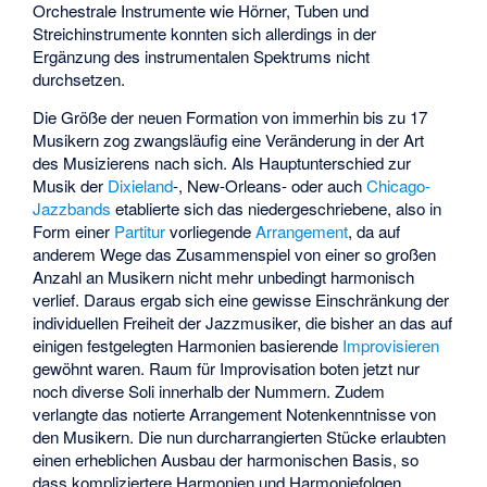
Orchestrale Instrumente wie Hörner, Tuben und
Streichinstrumente konnten sich allerdings in der
Ergänzung des instrumentalen Spektrums nicht
durchsetzen.
Die Größe der neuen Formation von immerhin bis zu 17
Musikern zog zwangsläufig eine Veränderung in der Art
des Musizierens nach sich. Als Hauptunterschied zur
Musik der
Dixieland
-, New-Orleans- oder auch
Chicago-
Jazzbands
etablierte sich das niedergeschriebene, also in
Form einer
Partitur
vorliegende
Arrangement
, da auf
anderem Wege das Zusammenspiel von einer so großen
Anzahl an Musikern nicht mehr unbedingt harmonisch
verlief. Daraus ergab sich eine gewisse Einschränkung der
individuellen Freiheit der Jazzmusiker, die bisher an das auf
einigen festgelegten Harmonien basierende
Improvisieren
gewöhnt waren. Raum für Improvisation boten jetzt nur
noch diverse Soli innerhalb der Nummern. Zudem
verlangte das notierte Arrangement Notenkenntnisse von
den Musikern. Die nun durcharrangierten Stücke erlaubten
einen erheblichen Ausbau der harmonischen Basis, so
dass kompliziertere Harmonien und Harmoniefolgen