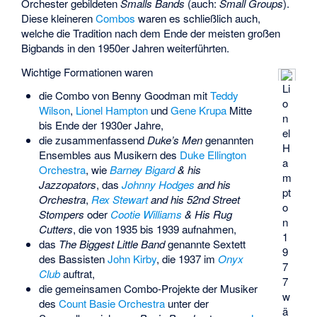
Orchester gebildeten
Smalls Bands
(auch:
Small Groups
).
Diese kleineren
Combos
waren es schließlich auch,
welche die Tradition nach dem Ende der meisten großen
Bigbands in den 1950er Jahren weiterführten.
Wichtige Formationen waren
Li
die Combo von Benny Goodman mit
Teddy
o
Wilson
,
Lionel Hampton
und
Gene Krupa
Mitte
n
bis Ende der 1930er Jahre,
el
die zusammenfassend
Duke’s Men
genannten
H
Ensembles aus Musikern des
Duke Ellington
a
Orchestra
, wie
Barney Bigard
& his
m
Jazzopators
, das
Johnny Hodges
and his
pt
Orchestra
,
Rex Stewart
and his 52nd Street
o
Stompers
oder
Cootie Williams
& His Rug
n
Cutters
, die von 1935 bis 1939 aufnahmen,
1
das
The Biggest Little Band
genannte Sextett
9
des Bassisten
John Kirby
, die 1937 im
Onyx
7
Club
auftrat,
7
die gemeinsamen Combo-Projekte der Musiker
w
des
Count Basie Orchestra
unter der
ä