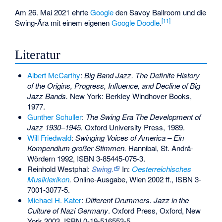
Am 26. Mai 2021 ehrte
Google
den Savoy Ballroom und die
[
11
]
Swing-Ära mit einem eigenen
Google Doodle
.
Literatur
Albert McCarthy
:
Big Band Jazz. The Definite History
of the Origins, Progress, Influence, and Decline of Big
Jazz Bands.
New York: Berkley Windhover Books,
1977.
Gunther Schuller
:
The Swing Era The Development of
Jazz 1930–1945.
Oxford University Press, 1989.
Will Friedwald
:
Swinging Voices of America – Ein
Kompendium großer Stimmen.
Hannibal, St. Andrä-
Wördern 1992,
ISBN 3-85445-075-3
.
Reinhold Westphal:
Swing.
In:
Oesterreichisches
Musiklexikon
.
Online-Ausgabe, Wien 2002 ff.,
ISBN 3-
7001-3077-5
.
Michael H. Kater
:
Different Drummers. Jazz in the
Culture of Nazi Germany
. Oxford Press, Oxford, New
York 2003,
ISBN 0-19-516553-5
.