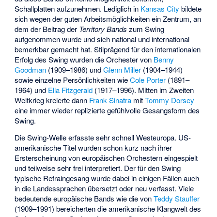
Schallplatten aufzunehmen. Lediglich in
Kansas City
bildete
sich wegen der guten Arbeitsmöglichkeiten ein Zentrum, an
dem der Beitrag der
Territory Bands
zum Swing
aufgenommen wurde und sich national und international
bemerkbar gemacht hat. Stilprägend für den internationalen
Erfolg des Swing wurden die Orchester von
Benny
Goodman
(1909–1986) und
Glenn Miller
(1904–1944)
sowie einzelne Persönlichkeiten wie
Cole Porter
(1891–
1964) und
Ella Fitzgerald
(1917–1996). Mitten im Zweiten
Weltkrieg kreierte dann
Frank Sinatra
mit
Tommy Dorsey
eine immer wieder replizierte gefühlvolle Gesangsform des
Swing.
Die Swing-Welle erfasste sehr schnell Westeuropa. US-
amerikanische Titel wurden schon kurz nach ihrer
Ersterscheinung von europäischen Orchestern eingespielt
und teilweise sehr frei interpretiert. Der für den Swing
typische Refraingesang wurde dabei in einigen Fällen auch
in die Landessprachen übersetzt oder neu verfasst. Viele
bedeutende europäische Bands wie die von
Teddy Stauffer
(1909–1991) bereicherten die amerikanische Klangwelt des