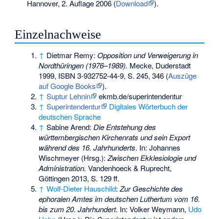
Hannover, 2. Auflage 2006 (
Download
).
Einzelnachweise
↑
Dietmar Remy:
Opposition und Verweigerung in
Nordthüringen (1976–1989).
Mecke, Duderstadt
1999,
ISBN 3-932752-44-9
, S. 245, 346 (
Auszüge
auf Google Books
).
↑
Suptur Lehnin
ekmb.de/superintendentur
↑
Superintendentur
Digitales Wörterbuch der
deutschen Sprache
↑
Sabine Arend:
Die Entstehung des
württembergischen Kirchenrats und sein Export
während des 16. Jahrhunderts
. In: Johannes
Wischmeyer (Hrsg.):
Zwischen Ekklesiologie und
Administration.
Vandenhoeck & Ruprecht,
Göttingen 2013, S. 129 ff.
↑
Wolf-Dieter Hauschild
:
Zur Geschichte des
ephoralen Amtes im deutschen Luthertum vom 16.
bis zum 20. Jahrhundert
. In: Volker Weymann,
Udo