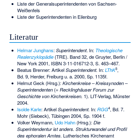
Liste der Generalsuperintendenten von Sachsen-
Weißenfels
Liste der Superintendenten in Eilenburg
Literatur
Helmar Junghans
:
Superintendent
. In:
Theologische
Realenzyklopädie
(TRE). Band 32, de Gruyter, Berlin /
New York 2001,
ISBN 3-11-016712-3
, S. 463–467.
3
Beatus Brenner: Artikel
Superintendent.
In:
LThK
,
Bd. 9, Herder, Freiburg u. a. 2000, Sp. 1135f.
Helmut Geck
(Hrsg.):
Kirchenkreise – Kreissynoden –
Superintendenten
(=
Recklinghäuser Forum zur
Geschichte von Kirchenkreisen.
1). LIT-Verlag, Münster
2004.
4
Isolde Karle
: Artikel
Superintendent.
In:
RGG
, Bd. 7.
Mohr (Siebeck), Tübingen 2004, Sp. 1904 f.
Volker Weymann
,
Udo Hahn
(Hrsg.):
Die
Superintendentur ist anders. Strukturwandel und Profil
des ephoralen Amtes.
Lutherisches Kirchenamt