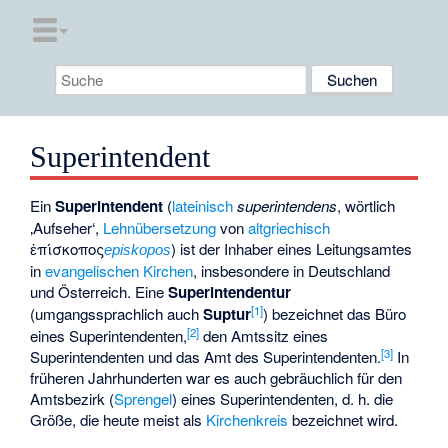
Superintendent
Ein
Superintendent
(
lateinisch
superintendens
, wörtlich
‚Aufseher‘,
Lehnübersetzung
von
altgriechisch
ἐπίσκοπος
) ist der Inhaber eines Leitungsamtes
episkopos
in
evangelischen Kirchen
, insbesondere in Deutschland
und Österreich. Eine
Superintendentur
[
1
]
(umgangssprachlich auch
Suptur
) bezeichnet das Büro
[
2
]
eines Superintendenten,
den Amtssitz eines
[
3
]
Superintendenten und das Amt des Superintendenten.
In
früheren Jahrhunderten war es auch gebräuchlich für den
Amtsbezirk (
Sprengel
) eines Superintendenten, d. h. die
Größe, die heute meist als
Kirchenkreis
bezeichnet wird.