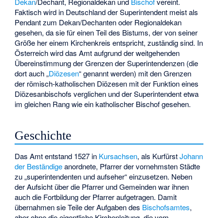
Dekan
/Dechant,
Regionaldekan
und
Bischof
vereint.
Faktisch wird in Deutschland der Superintendent meist als
Pendant zum Dekan/Dechanten oder Regionaldekan
gesehen, da sie für einen Teil des Bistums, der von seiner
Größe her einem Kirchenkreis entspricht, zuständig sind. In
Österreich wird das Amt aufgrund der weitgehenden
Übereinstimmung der Grenzen der Superintendenzen (die
dort auch „
Diözesen
“ genannt werden) mit den Grenzen
der römisch-katholischen Diözesen mit der Funktion eines
Diözesanbischofs verglichen und der Superintendent etwa
im gleichen Rang wie ein katholischer Bischof gesehen.
Geschichte
Das Amt entstand 1527 in
Kursachsen
, als Kurfürst
Johann
der Beständige
anordnete, Pfarrer der vornehmsten Städte
zu „superintendenten und aufseher“ einzusetzen. Neben
der Aufsicht über die Pfarrer und Gemeinden war ihnen
auch die Fortbildung der Pfarrer aufgetragen. Damit
übernahmen sie Teile der Aufgaben des
Bischofsamtes
,
aber ohne die eigentliche Kirchenleitung, die vom