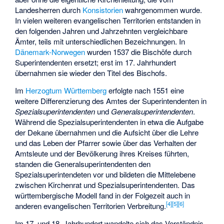
Landesherren durch
Konsistorien
wahrgenommen wurde.
In vielen weiteren evangelischen Territorien entstanden in
den folgenden Jahren und Jahrzehnten vergleichbare
Ämter, teils mit unterschiedlichen Bezeichnungen. In
Dänemark-Norwegen
wurden 1537 die Bischöfe durch
Superintendenten ersetzt; erst im 17. Jahrhundert
übernahmen sie wieder den Titel des Bischofs.
Im
Herzogtum Württemberg
erfolgte nach 1551 eine
weitere Differenzierung des Amtes der Superintendenten in
Spezialsuperintendenten
und
Generalsuperintendenten
.
Während die Spezialsuperintendenten in etwa die Aufgabe
der Dekane übernahmen und die Aufsicht über die Lehre
und das Leben der Pfarrer sowie über das Verhalten der
Amtsleute und der Bevölkerung ihres Kreises führten,
standen die Generalsuperintendenten den
Spezialsuperintendeten vor und bildeten die Mittelebene
zwischen Kirchenrat und Spezialsuperintendenten. Das
württembergische Modell fand in der Folgezeit auch in
[
4
]
[
5
]
[
6
]
anderen evangelischen Territorien Verbreitung.
Im 17. und 18. Jahrhundert wandelte sich das Verständnis