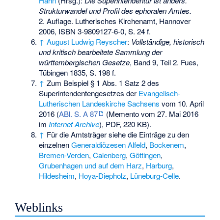
Hahn
(Hrsg.):
Die Superintendentur ist anders.
Strukturwandel und Profil des ephoralen Amtes.
2. Auflage. Lutherisches Kirchenamt, Hannover
2006,
ISBN 3-9809127-6-0
, S. 24 f.
↑
August Ludwig Reyscher
:
Vollständige, historisch
und kritisch bearbeitete Sammlung der
württembergischen Gesetze
, Band 9, Teil 2. Fues,
Tübingen 1835, S. 198 f.
↑
Zum Beispiel § 1 Abs. 1 Satz 2 des
Superintendentengesetzes der
Evangelisch-
Lutherischen Landeskirche Sachsens
vom 10. April
2016 (
ABl. S. A 87
(
Memento
vom 27. Mai 2016
im
Internet Archive
), PDF, 220 KB).
↑
Für die Amtsträger siehe die Einträge zu den
einzelnen
Generaldiözesen Alfeld
,
Bockenem
,
Bremen-Verden
,
Calenberg
,
Göttingen
,
Grubenhagen und auf dem Harz
,
Harburg
,
Hildesheim
,
Hoya-Diepholz
,
Lüneburg-Celle
.
Weblinks