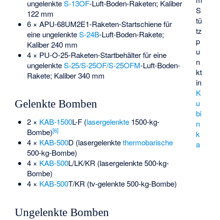
ungelenkte
S-13OF
-Luft-Boden-Raketen; Kaliber
S
122 mm
tü
6 × APU-68UM2E1-Raketen-Startschiene für
tz
eine ungelenkte
S-24B
-Luft-Boden-Rakete;
p
Kaliber 240 mm
u
4 × PU-O-25-Raketen-Startbehälter für eine
n
ungelenkte
S-25/S-25OF/S-25OFM
-Luft-Boden-
kt
Rakete; Kaliber 340 mm
in
K
u
Gelenkte Bomben
bi
2 ×
KAB-1500
L-F (
lasergelenkte
1500-kg-
n
[
6
]
Bombe)
k
4 ×
KAB-500
D (lasergelenkte
thermobarische
a
500-kg-Bombe)
4 ×
KAB-500
L/LK/KR (lasergelenkte 500-kg-
Bombe)
4 ×
KAB-500
T/KR (tv-gelenkte 500-kg-Bombe)
Ungelenkte Bomben