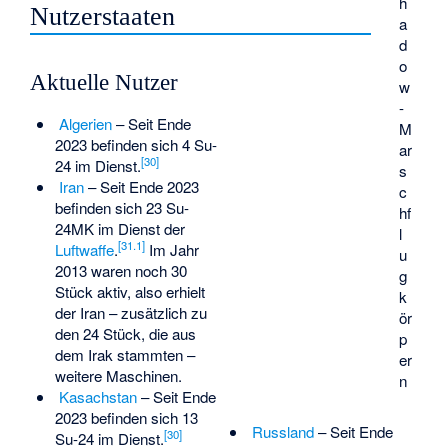
h
Nutzerstaaten
a
d
o
Aktuelle Nutzer
w
-
Algerien
– Seit Ende
M
2023 befinden sich 4 Su-
ar
[
30
]
24 im Dienst.
s
Iran
– Seit Ende 2023
c
befinden sich 23 Su-
hf
24MK im Dienst der
l
[
31.1
]
Luftwaffe
.
Im Jahr
u
2013 waren noch 30
g
Stück aktiv, also erhielt
k
der Iran – zusätzlich zu
ör
den 24 Stück, die aus
p
dem Irak stammten –
er
weitere Maschinen.
n
Kasachstan
– Seit Ende
2023 befinden sich 13
Russland
– Seit Ende
[
30
]
Su-24 im Dienst.