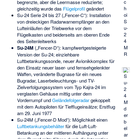
c
begrenzte, aber die Leermasse reduzierte;
h
gleichzeitig wurde das
Flügelprofil
geändert
oi
Su-24 Serie 24 bis 27 („Fencer-C“): Installation
S
von dreieckigen Radarwarnempfänger an den
u-
Lufteinläufen der Triebwerke vor dem
2
Flügelkasten und beiderseits am oberen Ende
4
des Seitenleitwerks
M
Su-24M
(„Fencer-D“): kampfwertgesteigerte
R
Version der Su-24; einziehbare
Luftbetankungssonde, neuer Avionikkomplex für
den Einsatz neuer laser- und fernsehgelenkter
Waffen, veränderte Bugnase für ein neues
S
Bugradar, Laserbeleuchtungs- und TV-
u-
Zielverfolgungssystem vom Typ Kajra-24 im
2
verglasten Gehäuse mittig unter dem
4
Vorderrumpf und
Geländefolgeradar
gekoppelt
M
mit dem Autopiloten für Tiefflugeinsätze; Erstflug
d
am 29. Juni 1977
er
Su-24M („Fencer-D Mod“): Möglichkeit einen
b
Luftbetankungsbehälter
für die Luft-Luft-
el
Betankung an der mittleren Aufhängung unter
ar