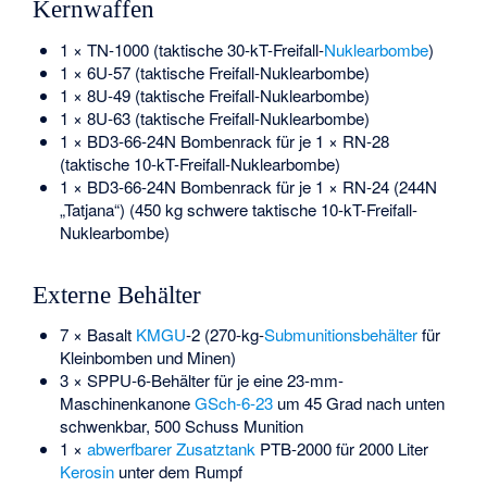
Kernwaffen
1 × TN-1000 (taktische 30-kT-Freifall-
Nuklearbombe
)
1 × 6U-57 (taktische Freifall-Nuklearbombe)
1 × 8U-49 (taktische Freifall-Nuklearbombe)
1 × 8U-63 (taktische Freifall-Nuklearbombe)
1 × BD3-66-24N Bombenrack für je 1 × RN-28
(taktische 10-kT-Freifall-Nuklearbombe)
1 × BD3-66-24N Bombenrack für je 1 × RN-24 (244N
„Tatjana“) (450 kg schwere taktische 10-kT-Freifall-
Nuklearbombe)
Externe Behälter
7 × Basalt
KMGU
-2 (270-kg-
Submunitionsbehälter
für
Kleinbomben und Minen)
3 × SPPU-6-Behälter für je eine 23-mm-
Maschinenkanone
GSch-6-23
um 45 Grad nach unten
schwenkbar, 500 Schuss Munition
1 ×
abwerfbarer Zusatztank
PTB-2000 für 2000 Liter
Kerosin
unter dem Rumpf