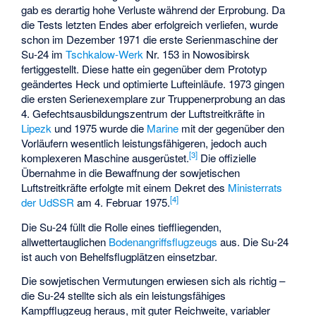
gab es derartig hohe Verluste während der Erprobung. Da
die Tests letzten Endes aber erfolgreich verliefen, wurde
schon im Dezember 1971 die erste Serienmaschine der
Su-24 im
Tschkalow-Werk
Nr. 153 in Nowosibirsk
fertiggestellt. Diese hatte ein gegenüber dem Prototyp
geändertes Heck und optimierte Lufteinläufe. 1973 gingen
die ersten Serienexemplare zur Truppenerprobung an das
4. Gefechtsausbildungszentrum der Luftstreitkräfte in
Lipezk
und 1975 wurde die
Marine
mit der gegenüber den
Vorläufern wesentlich leistungsfähigeren, jedoch auch
[
3
]
komplexeren Maschine ausgerüstet.
Die offizielle
Übernahme in die Bewaffnung der sowjetischen
Luftstreitkräfte erfolgte mit einem Dekret des
Ministerrats
[
4
]
der UdSSR
am 4. Februar 1975.
Die Su-24 füllt die Rolle eines tieffliegenden,
allwettertauglichen
Bodenangriffsflugzeugs
aus. Die Su-24
ist auch von
Behelfsflugplätzen
einsetzbar.
Die sowjetischen Vermutungen erwiesen sich als richtig –
die Su-24 stellte sich als ein leistungsfähiges
Kampfflugzeug heraus, mit guter Reichweite, variabler