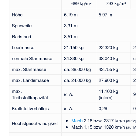
689 kg/m²
793 kg/m²
Höhe
6,19 m
5,97 m
Spurweite
3,31 m
Radstand
8,51 m
Leermasse
21.150 kg
22.320 kg
2
normale Startmasse
34.830 kg
38.040 kg
c
max. Startmasse
ca. 38.000 kg
43.755 kg
3
max. Landemasse
ca. 24.000 kg
27.900 kg
2
max.
11.100 kg
k. A.
9
Treibstoffkapazität
(intern)
Kraftstoffverhältnis
k. A.
0,29
0
Mach
2,18 bzw. 2317 km/h
(auf 
Höchstgeschwindigkeit
Mach 1,15 bzw. 1320 km/h
(auf 