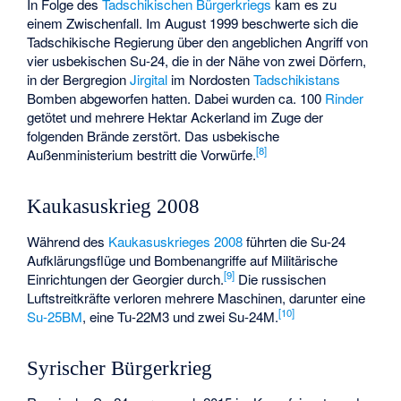
In Folge des
Tadschikischen Bürgerkriegs
kam es zu
einem Zwischenfall. Im August 1999 beschwerte sich die
Tadschikische Regierung über den angeblichen Angriff von
vier usbekischen Su-24, die in der Nähe von zwei Dörfern,
in der Bergregion
Jirgital
im Nordosten
Tadschikistans
Bomben abgeworfen hatten. Dabei wurden ca. 100
Rinder
getötet und mehrere Hektar Ackerland im Zuge der
folgenden Brände zerstört. Das usbekische
[
8
]
Außenministerium bestritt die Vorwürfe.
Kaukasuskrieg 2008
Während des
Kaukasuskrieges 2008
führten die Su-24
Aufklärungsflüge und Bombenangriffe auf Militärische
[
9
]
Einrichtungen der Georgier durch.
Die russischen
Luftstreitkräfte verloren mehrere Maschinen, darunter eine
[
10
]
Su-25BM
, eine
Tu-22M3
und zwei Su-24M.
Syrischer Bürgerkrieg