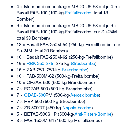
4 × Mehrfachbombenträger MBD3-U6-68 mit je 4-5 ×
Basalt FAB-100 (100-kg-
Freifallbombe
; total 18
Bomben)
6 × Mehrfachbombenträger MBD3-U6-68 mit je 6 ×
Basalt FAB-100 (100-kg-Freifallbombe; nur Su-24M,
total 38 Bomben)
18 × Basalt
FAB-250M-54
(250-kg-Freifallbombe; nur
Su-24M, total 30 Bomben)
16 × Basalt
FAB-250M-62
(250-kg-Freifallbombe)
16 ×
RBK-250-275
(275-kg-
Streubombe
)
16 × ZAB-250 (250-kg-
Brandbombe
)
10 ×
FAB-500M-62
(500-kg-Freifallbombe)
10 × OFZAB-500 (500-kg-Brandbombe)
7 × FOZAB-500 (500-kg-Brandbombe)
7 ×
ODAB-500
PM (500-kg-
Aerosolbombe
)
7 ×
RBK-500
(500-kg-Streubombe)
7 × ZB-500RT (450-kg-
Napalmbombe
)
5 × BETAB-500SHP (500-kg-
Anti-Pisten-Bombe
)
3 × FAB-1500M-64 (1500-kg-Freifallbombe)