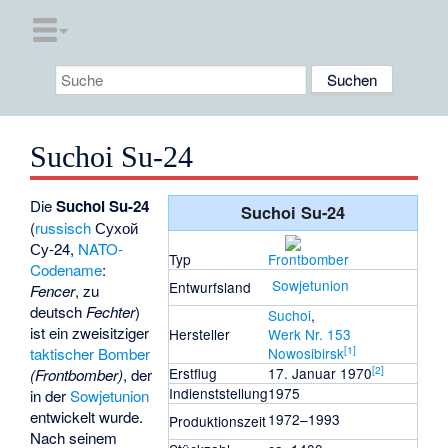
Suchoi Su-24
Die
Suchoi Su-24
Suchoi Su-24
(
russisch
Сухой
Су-24
,
NATO-
Typ
Frontbomber
Codename
:
Sowjetunion
Entwurfsland
Fencer
, zu
deutsch
Fechter
)
Suchoi
,
ist ein zweisitziger
Hersteller
Werk Nr. 153
[
1
]
taktischer Bomber
Nowosibirsk
[
2
]
Erstflug
17. Januar 1970
(Frontbomber)
, der
Indienststellung
1975
in der
Sowjetunion
entwickelt wurde.
1972–1993
Produktionszeit
Nach seinem