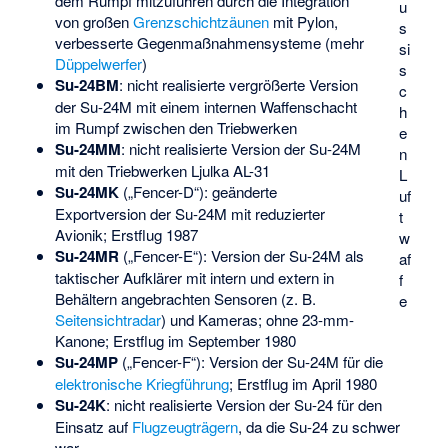
dem Rumpf mitzuführen durch die Integration
u
von großen
Grenzschichtzäunen
mit Pylon,
s
verbesserte Gegenmaßnahmensysteme (mehr
si
Düppelwerfer
)
s
Su-24BM
: nicht realisierte vergrößerte Version
c
der Su-24M mit einem internen Waffenschacht
h
im Rumpf zwischen den Triebwerken
e
Su-24MM
: nicht realisierte Version der Su-24M
n
mit den Triebwerken Ljulka AL-31
L
Su-24MK
(„Fencer-D“): geänderte
uf
Exportversion der Su-24M mit reduzierter
t
Avionik; Erstflug 1987
w
Su-24MR
(„Fencer-E“): Version der Su-24M als
af
taktischer Aufklärer mit intern und extern in
f
Behältern angebrachten Sensoren (z. B.
e
Seitensichtradar
) und Kameras; ohne 23-mm-
Kanone; Erstflug im September 1980
Su-24MP
(„Fencer-F“): Version der Su-24M für die
elektronische Kriegführung
; Erstflug im April 1980
Su-24K
: nicht realisierte Version der Su-24 für den
Einsatz auf
Flugzeugträgern
, da die Su-24 zu schwer
war