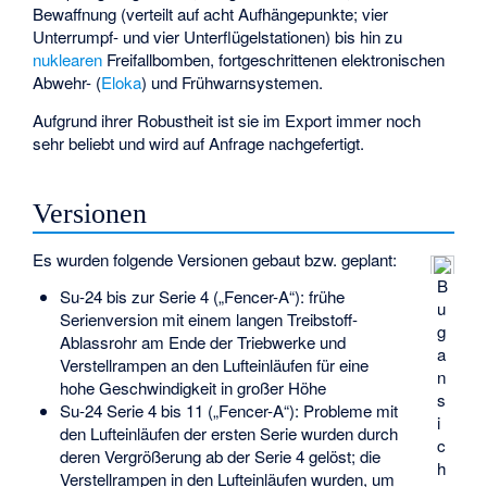
Bewaffnung (verteilt auf acht Aufhängepunkte; vier
Unterrumpf- und vier Unterflügelstationen) bis hin zu
nuklearen
Freifallbomben, fortgeschrittenen elektronischen
Abwehr- (
Eloka
) und Frühwarnsystemen.
Aufgrund ihrer Robustheit ist sie im Export immer noch
sehr beliebt und wird auf Anfrage nachgefertigt.
Versionen
Es wurden folgende Versionen gebaut bzw. geplant:
B
Su-24 bis zur Serie 4 („Fencer-A“): frühe
u
Serienversion mit einem langen Treibstoff-
g
Ablassrohr am Ende der Triebwerke und
a
Verstellrampen an den Lufteinläufen für eine
n
hohe Geschwindigkeit in großer Höhe
s
Su-24 Serie 4 bis 11 („Fencer-A“): Probleme mit
i
den Lufteinläufen der ersten Serie wurden durch
c
deren Vergrößerung ab der Serie 4 gelöst; die
h
Verstellrampen in den Lufteinläufen wurden, um