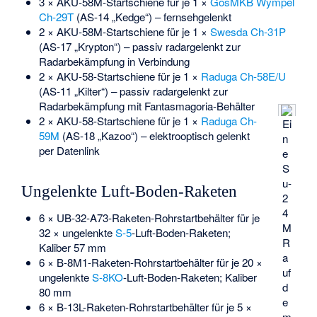
3 × AKU-58M-Startschiene für je 1 ×
GosMKB Wympel
Ch-29T
(AS-14 „Kedge“) – fernsehgelenkt
2 × AKU-58M-Startschiene für je 1 ×
Swesda Ch-31P
(AS-17 „Krypton“) – passiv radargelenkt zur
Radarbekämpfung in Verbindung
2 × AKU-58-Startschiene für je 1 ×
Raduga Ch-58E/U
(AS-11 „Kilter“) – passiv radargelenkt zur
Radarbekämpfung mit Fantasmagoria-Behälter
2 × AKU-58-Startschiene für je 1 ×
Raduga Ch-
Ei
59M
(AS-18 „Kazoo“) – elektrooptisch gelenkt
n
per Datenlink
e
S
u-
Ungelenkte Luft-Boden-Raketen
2
4
6 × UB-32-A73-Raketen-Rohrstartbehälter für je
M
32 × ungelenkte
S-5
-Luft-Boden-Raketen;
R
Kaliber 57 mm
a
6 × B-8M1-Raketen-Rohrstartbehälter für je 20 ×
uf
ungelenkte
S-8KO
-Luft-Boden-Raketen; Kaliber
d
80 mm
e
6 × B-13L-Raketen-Rohrstartbehälter für je 5 ×
m