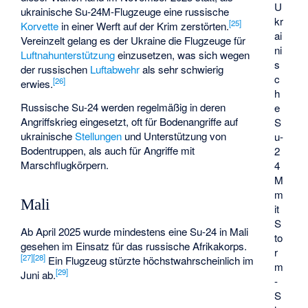
U
ukrainische Su-24M-Flugzeuge eine russische
kr
[
25
]
Korvette
in einer Werft auf der Krim zerstörten.
ai
Vereinzelt gelang es der Ukraine die Flugzeuge für
ni
Luftnahunterstützung
einzusetzen, was sich wegen
s
der russischen
Luftabwehr
als sehr schwierig
c
[
26
]
erwies.
h
Russische Su-24 werden regelmäßig in deren
e
Angriffskrieg eingesetzt, oft für Bodenangriffe auf
S
ukrainische
Stellungen
und Unterstützung von
u-
Bodentruppen, als auch für Angriffe mit
2
Marschflugkörpern.
4
M
m
Mali
it
S
Ab April 2025 wurde mindestens eine Su-24 in Mali
to
gesehen im Einsatz für das russische Afrikakorps.
r
[
27
]
[
28
]
Ein Flugzeug stürzte höchstwahrscheinlich im
m
[
29
]
Juni ab.
-
S