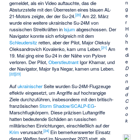
n
gemeldet, als ein Video auftauchte, das die
g
Absturzstelle mit den Überresten eines blauen AL-
[
20
]
e
21-Motors zeigte, der der Su-24.
Am 22. März
r
wurde eine weitere ukrainische Su-24M von
H
russischen Streitkräften in
Isjum
abgeschossen. Der
ö
Navigator konnte sich erfolgreich mit dem
h
Schleudersitz
retten, aber der Pilot, Major Oleksiy
[
21
]
e
Oleksandrovich Kovalenko, kam ums Leben.
Am
di
19. Mai ging eine Su-24 in der Nähe von Pylove
e
verloren. Der Pilot,
Oberstleutnant
Igor Khamar, und
D
der Navigator, Major Ilya Negar, kamen ums Leben.
[
22
]
[
23
]
o
n
Auf
ukrainischer
Seite wurden Su-24M-Flugzeuge
al
effektiv eingesetzt, um Angriffe auf hochrangige
d
Ziele durchzuführen, insbesondere mit den britisch-
C
französischen
Storm Shadow/SCALP-EG
-
o
Marschflugkörpern. Diese präzisen Luftangriffe
o
hatten bedeutende Schäden an russischen
k
militärischen Einrichtungen, einschließlich auf der
[
24
]
Krim
verursacht.
Ein bemerkenswerter Einsatz
dieser Waffen fand im November 2023 statt, als