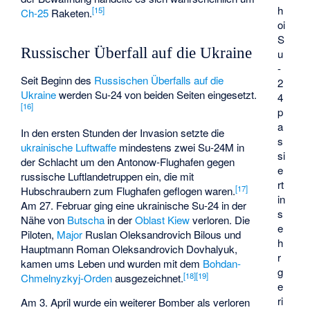
h
[
15
]
Ch-25
Raketen.
oi
S
Russischer Überfall auf die Ukraine
u
-
Seit Beginn des
Russischen Überfalls auf die
2
Ukraine
werden Su-24 von beiden Seiten eingesetzt.
4
[
16
]
p
a
In den ersten Stunden der Invasion setzte die
s
ukrainische Luftwaffe
mindestens zwei Su-24M in
si
der
Schlacht um den Antonow-Flughafen
gegen
e
russische Luftlandetruppen ein, die mit
rt
[
17
]
Hubschraubern zum Flughafen geflogen waren.
in
Am 27. Februar ging eine ukrainische Su-24 in der
s
Nähe von
Butscha
in der
Oblast Kiew
verloren. Die
e
Piloten,
Major
Ruslan Oleksandrovich Bilous und
h
Hauptmann Roman Oleksandrovich Dovhalyuk,
r
kamen ums Leben und wurden mit dem
Bohdan-
g
[
18
]
[
19
]
Chmelnyzkyj-Orden
ausgezeichnet.
e
ri
Am 3. April wurde ein weiterer Bomber als verloren