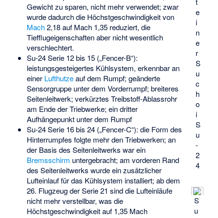
t
Gewicht zu sparen, nicht mehr verwendet; zwar
e
wurde dadurch die Höchstgeschwindigkeit von
i
Mach
2,18 auf Mach 1,35 reduziert, die
n
Tiefflugeigenschaften aber nicht wesentlich
e
verschlechtert.
r
Su-24 Serie 12 bis 15 („Fencer-B“):
S
leistungsgesteigertes Kühlsystem, erkennbar an
u
einer
Lufthutze
auf dem Rumpf; geänderte
c
Sensorgruppe unter dem Vorderrumpf; breiteres
h
Seitenleitwerk; verkürztes Treibstoff-Ablassrohr
o
am Ende der Triebwerke; ein dritter
i
Aufhängepunkt unter dem Rumpf
S
Su-24 Serie 16 bis 24 („Fencer-C“): die Form des
u
Hinterrumpfes folgte mehr den Triebwerken; an
-
der Basis des Seitenleitwerks war ein
2
Bremsschirm
untergebracht; am vorderen Rand
4
des Seitenleitwerks wurde ein zusätzlicher
Lufteinlauf für das Kühlsystem installiert; ab dem
26. Flugzeug der Serie 21 sind die Lufteinläufe
S
nicht mehr verstellbar, was die
u
Höchstgeschwindigkeit auf 1,35 Mach