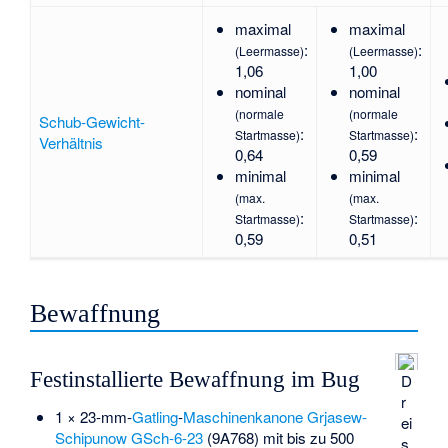
maximal
maximal
:
:
(Leermasse)
(Leermasse)
1,06
1,00
nominal
nominal
(normale
(normale
Schub-Gewicht-
:
:
Startmasse)
Startmasse)
Verhältnis
0,64
0,59
minimal
minimal
(max.
(max.
:
:
Startmasse)
Startmasse)
0,59
0,51
Bewaffnung
Festinstallierte Bewaffnung im Bug
D
r
1 × 23-mm-
Gatling
-
Maschinenkanone
Grjasew-
ei
Schipunow GSch-6-23
(9A768) mit bis zu 500
s