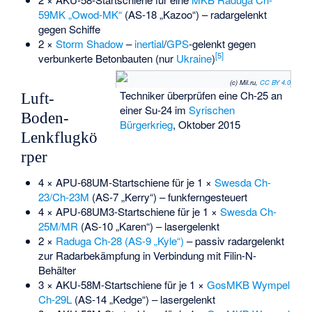
59MK „Owod-MK“
(AS-18 „Kazoo“) – radargelenkt
gegen Schiffe
2 ×
Storm Shadow
–
inertial
/
GPS
-gelenkt gegen
[
5
]
verbunkerte Betonbauten (nur
Ukraine
)
(c) Mil.ru,
CC BY 4.0
Techniker überprüfen eine Ch-25 an
Luft-
einer Su-24 im
Syrischen
Boden-
Bürgerkrieg
, Oktober 2015
Lenkflugkö
rper
4 × APU-68UM-Startschiene für je 1 ×
Swesda Ch-
23/Ch-23M
(AS-7 „Kerry“) – funkferngesteuert
4 × APU-68UM3-Startschiene für je 1 ×
Swesda Ch-
25M/MR
(AS-10 „Karen“) – lasergelenkt
2 ×
Raduga Ch-28 (AS-9 „Kyle“)
– passiv radargelenkt
zur Radarbekämpfung in Verbindung mit Filin-N-
Behälter
3 × AKU-58M-Startschiene für je 1 ×
GosMKB Wympel
Ch-29L
(AS-14 „Kedge“) – lasergelenkt