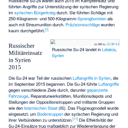
Russische Su-24 waren auch 2015 im Kampfeinsatz und
führten Angriffe zur Unterstützung der syrischen Regierung
im
syrischen Bürgerkrieg
durch. Sie führten Schläge mit
250-Kilogramm- und 500-Kilogramm-
Sprengbomben
als
auch mit Streumunition durch.
Präzisionsschläge
wurden
[
7
]
kaum durchgeführt.
(c) Mil.ru,
CC BY 4.0
Russischer
Russische Su-24 landet in
Latakia
,
Militäreinsatz
Syrien
in Syrien
2015
Die Su-24 war Teil der russischen
Luftangriffe in Syrien
, die
im September 2015 begannen. Die Su-24 führte
Luftangriffe
gegen verschiedene Ziele durch, darunter
gepanzerte
Fahrzeuge
, Reparaturwerkstätten, Munitionsdepots und
Stellungen der Oppositionstruppen und
militante
Gruppen
wie den
Islamischen Staat
(IS). Das Flugzeugmodell wurde
eingesetzt, um
Bodentruppen
der syrischen Regierung und
[
11
]
ihrer Verbündeten zu unterstützen.
Die Effektivität der
Su-24-Einsätze trug maßgeblich zur Wiedererlangung der