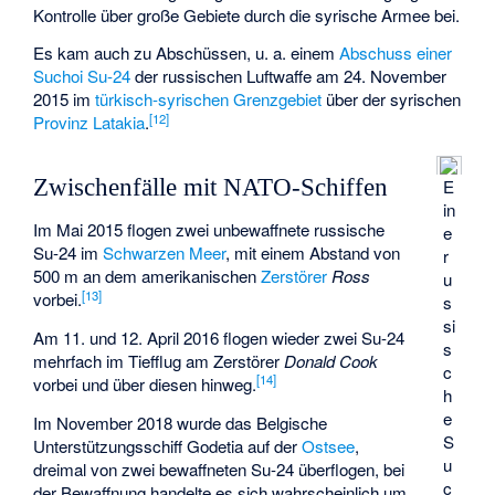
Kontrolle über große Gebiete durch die
syrische Armee
bei.
Es kam auch zu Abschüssen, u. a. einem
Abschuss einer
Suchoi Su-24
der russischen Luftwaffe am 24. November
2015 im
türkisch-syrischen Grenzgebiet
über der syrischen
[
12
]
Provinz Latakia
.
Zwischenfälle mit NATO-Schiffen
E
in
Im Mai 2015 flogen zwei unbewaffnete russische
e
Su-24 im
Schwarzen Meer
, mit einem Abstand von
r
500 m an dem amerikanischen
Zerstörer
Ross
u
[
13
]
vorbei.
s
si
Am 11. und 12. April 2016 flogen wieder zwei Su-24
s
mehrfach im Tiefflug am Zerstörer
Donald Cook
c
[
14
]
vorbei und über diesen hinweg.
h
e
Im November 2018 wurde das Belgische
S
Unterstützungsschiff
Godetia
auf der
Ostsee
,
u
dreimal von zwei bewaffneten Su-24 überflogen, bei
c
der Bewaffnung handelte es sich wahrscheinlich um