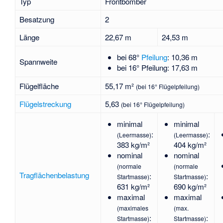
Typ
Frontbomber
Besatzung
2
Länge
22,67 m
24,53 m
bei 68°
Pfeilung
: 10,36 m
Spannweite
bei 16° Pfeilung: 17,63 m
Flügelfläche
55,17 m²
(bei 16° Flügelpfeilung)
Flügelstreckung
5,63
(bei 16° Flügelpfeilung)
minimal
minimal
:
:
(Leermasse)
(Leermasse)
383 kg/m²
404 kg/m²
nominal
nominal
(normale
(normale
Tragflächenbelastung
:
:
Startmasse)
Startmasse)
631 kg/m²
690 kg/m²
maximal
maximal
(maximales
(max.
:
:
Startmasse)
Startmasse)