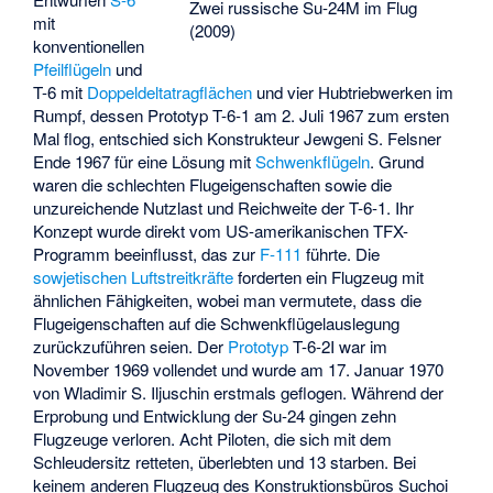
Zwei russische Su-24M im Flug
mit
(2009)
konventionellen
Pfeilflügeln
und
T-6 mit
Doppeldeltatragflächen
und vier Hubtriebwerken im
Rumpf, dessen Prototyp T-6-1 am 2. Juli 1967 zum ersten
Mal flog, entschied sich Konstrukteur Jewgeni S. Felsner
Ende 1967 für eine Lösung mit
Schwenkflügeln
. Grund
waren die schlechten Flugeigenschaften sowie die
unzureichende Nutzlast und Reichweite der T-6-1. Ihr
Konzept wurde direkt vom US-amerikanischen TFX-
Programm beeinflusst, das zur
F-111
führte. Die
sowjetischen Luftstreitkräfte
forderten ein Flugzeug mit
ähnlichen Fähigkeiten, wobei man vermutete, dass die
Flugeigenschaften auf die Schwenkflügelauslegung
zurückzuführen seien. Der
Prototyp
T-6-2I war im
November 1969 vollendet und wurde am 17. Januar 1970
von
Wladimir S. Iljuschin
erstmals geflogen. Während der
Erprobung und Entwicklung der Su-24 gingen zehn
Flugzeuge verloren. Acht Piloten, die sich mit dem
Schleudersitz retteten, überlebten und 13 starben. Bei
keinem anderen Flugzeug des Konstruktionsbüros Suchoi