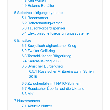
4.8
Kernwaffen
4.9
Externe Behälter
5
Selbstverteidigungssysteme
5.1
Radarwarner
5.2
Raketenanflugwarner
5.3
Täuschkörperdispenser
5.4
Elektronische Kriegsführungssysteme
6
Einsätze
6.1
Sowjetisch-afghanischer Krieg
6.2
Zweiter Golfkrieg
6.3
Tadschikischer Bürgerkrieg
6.4
Kaukasuskrieg 2008
6.5
Syrischer Bürgerkrieg
6.5.1
Russischer Militäreinsatz in Syrien
2015
6.6
Zwischenfälle mit NATO-Schiffen
6.7
Russischer Überfall auf die Ukraine
6.8
Mali
7
Nutzerstaaten
7.1
Aktuelle Nutzer