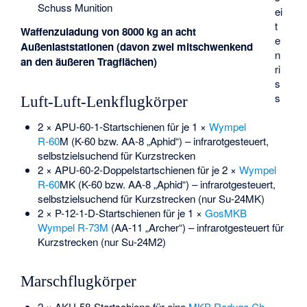
Schuss Munition
ei
t
Waffenzuladung von 8000 kg an acht
e
Außenlaststationen (davon zwei mitschwenkend
n
an den äußeren Tragflächen)
ri
s
s
Luft-Luft-Lenkflugkörper
2 × APU-60-1-Startschienen für je 1 ×
Wympel
R-60
M (K-60 bzw. AA-8 „Aphid“) – infrarotgesteuert,
selbstzielsuchend für Kurzstrecken
2 × APU-60-2-Doppelstartschienen für je 2 ×
Wympel
R-60
MK (K-60 bzw. AA-8 „Aphid“) – infrarotgesteuert,
selbstzielsuchend für Kurzstrecken (nur Su-24MK)
2 × P-12-1-D-Startschienen für je 1 ×
GosMKB
Wympel R-73M
(AA-11 „Archer“) – infrarotgesteuert für
Kurzstrecken (nur Su-24M2)
Marschflugkörper
2 × AKU-58-Startschiene für eine
MKB Raduga Ch-