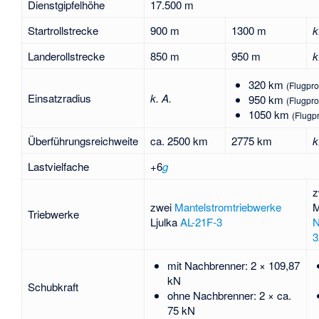
Dienstgipfelhöhe
17.500 m
Startrollstrecke
900 m
1300 m
k
Landerollstrecke
850 m
950 m
k
320 km
(Flugprof
Einsatzradius
k. A.
950 km
(Flugprof
1050 km
(Flugpr
Überführungsreichweite
ca. 2500 km
2775 km
k
Lastvielfache
+6
g
z
zwei
Mantelstromtriebwerke
M
Triebwerke
Ljulka
AL-21F-3
N
3
mit Nachbrenner: 2 × 109,87
kN
Schubkraft
ohne Nachbrenner: 2 × ca.
75 kN