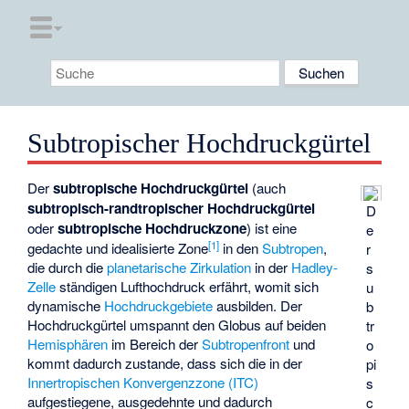
Subtropischer Hochdruckgürtel
Der
subtropische Hochdruckgürtel
(auch
subtropisch-randtropischer Hochdruckgürtel
D
oder
subtropische Hochdruckzone
) ist eine
e
[
1
]
gedachte und idealisierte Zone
in den
Subtropen
,
r
die durch die
planetarische Zirkulation
in der
Hadley-
s
Zelle
ständigen Lufthochdruck erfährt, womit sich
u
dynamische
Hochdruckgebiete
ausbilden. Der
b
Hochdruckgürtel umspannt den Globus auf beiden
tr
Hemisphären
im Bereich der
Subtropenfront
und
o
kommt dadurch zustande, dass sich die in der
pi
Innertropischen Konvergenzzone (ITC)
s
aufgestiegene, ausgedehnte und dadurch
c