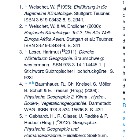
t
6
↑
Weischet, W. (
1995):
Einführung in die
si
Allgemeine Klimatologie
. Stuttgart: Teubner.
c
ISBN 3-519-03432-8
. S. 234ff.
h
↑
Weischet, W. & W. Endlicher (2000):
b
Regionale Klimatologie. Teil 2: Die Alte Welt:
o
Europa Afrika Asien
. Stuttgart et al.: Teubner.
d
ISBN 3-519-03434-4
. S. 341
e
15
↑
Leser, Hartmut (
2011):
Diercke
n
Wörterbuch Geographie
. Braunschweig:
n
westermann.
ISBN 978-3-14-114445-1
. |
a
Stichwort: Subtropischer Hochdruckgürtel, S.
h
928f
in
a
b
↑
Baumhauer, R., Ch. Kneisel, S. Möller,
d
B. Schütt & E. Tressel (Hrsg.) (2008):
e
Physische Geographie 2. Klima-, Hydro-,
n
Boden-, Vegetationsgeographie
. Darmstadt:
R
WBG.
ISBN 978-3-534-15636-8
. S. 43ff.
o
↑
Gebhardt, H., R. Glaser, U. Radtke & P.
s
2
Reuber (Hrsg.) (
2012):
Geographie.
s
Physische Geographie und
b
Humangeographie
. Heidelberg: Spektrum.
r