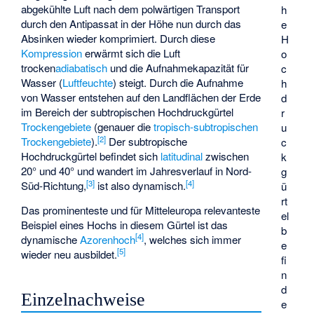
abgekühlte Luft nach dem polwärtigen Transport
h
durch den Antipassat in der Höhe nun durch das
e
Absinken wieder komprimiert. Durch diese
H
Kompression
erwärmt sich die Luft
o
trocken
adiabatisch
und die Aufnahmekapazität für
c
Wasser (
Luftfeuchte
) steigt. Durch die Aufnahme
h
von Wasser entstehen auf den Landflächen der Erde
d
im Bereich der subtropischen Hochdruckgürtel
r
Trockengebiete
(genauer die
tropisch-subtropischen
u
[
2
]
Trockengebiete
).
Der subtropische
c
Hochdruckgürtel befindet sich
latitudinal
zwischen
k
20° und 40° und wandert im Jahresverlauf in Nord-
g
[
3
]
[
4
]
Süd-Richtung,
ist also dynamisch.
ü
rt
Das prominenteste und für Mitteleuropa relevanteste
el
Beispiel eines Hochs in diesem Gürtel ist das
b
[
4
]
dynamische
Azorenhoch
, welches sich immer
e
[
5
]
wieder neu ausbildet.
fi
n
d
Einzelnachweise
e