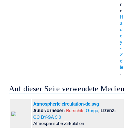
n
d
H
a
dl
e
y
-
Z
el
le
.
Auf dieser Seite verwendete Medien
Atmospheric circulation-de.svg
Autor/Urheber:
Burschik
,
Gorgo
,
Lizenz:
CC BY-SA 3.0
Atmospärische Zirkulation