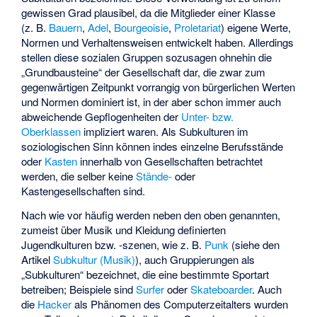
gewissen Grad plausibel, da die Mitglieder einer Klasse
(z. B.
Bauern
,
Adel
,
Bourgeoisie
,
Proletariat
) eigene Werte,
Normen und Verhaltensweisen entwickelt haben. Allerdings
stellen diese sozialen Gruppen sozusagen ohnehin die
„Grundbausteine“ der Gesellschaft dar, die zwar zum
gegenwärtigen Zeitpunkt vorrangig von bürgerlichen Werten
und Normen dominiert ist, in der aber schon immer auch
abweichende Gepflogenheiten der
Unter- bzw.
Oberklassen
impliziert waren. Als Subkulturen im
soziologischen Sinn können indes einzelne Berufsstände
oder
Kasten
innerhalb von Gesellschaften betrachtet
werden, die selber keine
Stände-
oder
Kastengesellschaften sind.
Nach wie vor häufig werden neben den oben genannten,
zumeist über Musik und Kleidung definierten
Jugendkulturen bzw. -szenen, wie z. B.
Punk
(siehe den
Artikel
Subkultur (Musik)
), auch Gruppierungen als
„Subkulturen“ bezeichnet, die eine bestimmte Sportart
betreiben; Beispiele sind
Surfer
oder
Skateboarder
. Auch
die
Hacker
als Phänomen des Computerzeitalters wurden