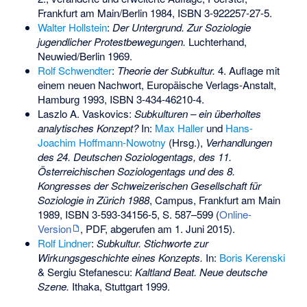
Frankfurt am Main/Berlin 1984,
ISBN 3-922257-27-5
.
Walter Hollstein
:
Der Untergrund. Zur Soziologie
jugendlicher Protestbewegungen.
Luchterhand,
Neuwied/Berlin 1969.
Rolf Schwendter
:
Theorie der Subkultur.
4. Auflage mit
einem neuen Nachwort, Europäische Verlags-Anstalt,
Hamburg 1993,
ISBN 3-434-46210-4
.
Laszlo A. Vaskovics:
Subkulturen – ein überholtes
analytisches Konzept?
In:
Max Haller
und
Hans-
Joachim Hoffmann-Nowotny
(Hrsg.),
Verhandlungen
des 24. Deutschen Soziologentags, des 11.
Österreichischen Soziologentags und des 8.
Kongresses der Schweizerischen Gesellschaft für
Soziologie in Zürich 1988
, Campus, Frankfurt am Main
1989,
ISBN 3-593-34156-5
, S. 587–599 (
Online-
Version
, PDF, abgerufen am 1. Juni 2015).
Rolf Lindner
:
Subkultur. Stichworte zur
Wirkungsgeschichte eines Konzepts.
In:
Boris Kerenski
& Sergiu Stefanescu:
Kaltland Beat. Neue deutsche
Szene.
Ithaka, Stuttgart 1999.