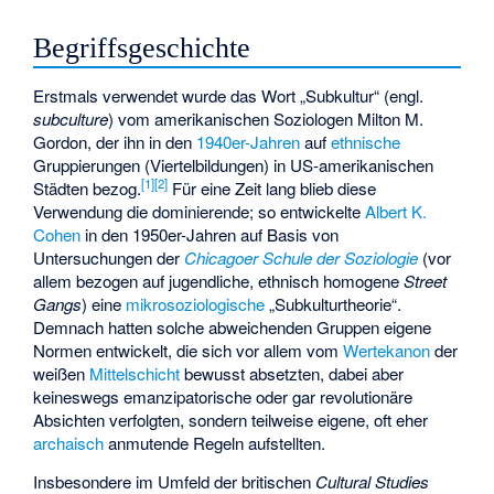
Begriffsgeschichte
Erstmals verwendet wurde das Wort „Subkultur“ (engl.
subculture
) vom amerikanischen Soziologen
Milton M.
Gordon
, der ihn in den
1940er-Jahren
auf
ethnische
Gruppierungen (Viertelbildungen) in US-amerikanischen
[
1
]
[
2
]
Städten bezog.
Für eine Zeit lang blieb diese
Verwendung die dominierende; so entwickelte
Albert K.
Cohen
in den 1950er-Jahren auf Basis von
Untersuchungen der
Chicagoer Schule der Soziologie
(vor
allem bezogen auf jugendliche, ethnisch homogene
Street
Gangs
) eine
mikrosoziologische
„Subkulturtheorie“.
Demnach hatten solche abweichenden Gruppen eigene
Normen entwickelt, die sich vor allem vom
Wertekanon
der
weißen
Mittelschicht
bewusst absetzten, dabei aber
keineswegs emanzipatorische oder gar revolutionäre
Absichten verfolgten, sondern teilweise eigene, oft eher
archaisch
anmutende Regeln aufstellten.
Insbesondere im Umfeld der britischen
Cultural Studies