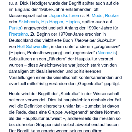
(u. a.
Dick Hebdige
) wurde der Begriff später auch auf die
im England der 1960er-Jahre entstehenden, oft
klassenspezifischen
Jugendkulturen
(z. B.
Mods
,
Rocker
oder
Skinheads
,
Hip-Hopper
,
Hippies
, später auch auf
Punks
) angewendet und seit Anfang der 1990er-Jahre für
Freetekno
. Zu Beginn der 1970er-Jahre erschien in
Deutschland das vielzitierte Buch
Theorie der Subkultur
von
Rolf Schwendter
, in dem unter anderem „progressive“
(Hippies, Protestbewegung) und „regressive“ (
Neonazis
)
Subkulturen an den „Rändern“ der Hauptkultur verortet
wurden – diese Ansichtsweise war jedoch stark von den
damaligen oft idealisierenden und politisierenden
Vorstellungen einer die Gesellschaft konterkarierenden und
eventuell mittelfristig verändernden „Gegenkultur“ geprägt.
Heute wird der Begriff der „Subkultur“ in der Wissenschaft
seltener verwendet. Dies ist hauptsächlich deshalb der Fall,
weil die Definition einerseits unklar ist – zumeist ist davon
die Rede, dass eine Gruppe „weitgehend“ andere Normen
als die Hauptkultur aufweist –, andererseits die meisten so
bezeichneten Gruppen sich selbst abweichend auffassen.
Der Begriff kann gerade wegen seines populären