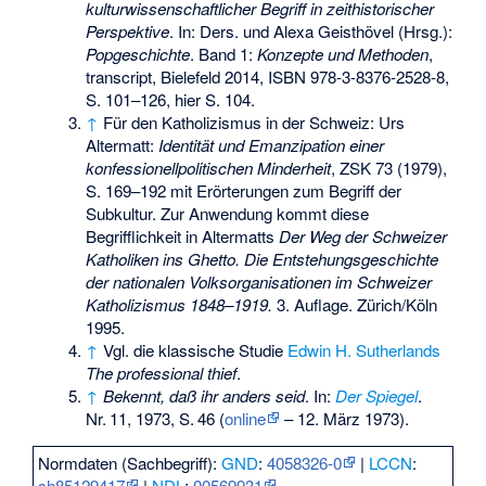
kulturwissenschaftlicher Begriff in zeithistorischer
Perspektive
. In: Ders. und Alexa Geisthövel (Hrsg.):
Popgeschichte
. Band 1:
Konzepte und Methoden
,
transcript, Bielefeld 2014,
ISBN 978-3-8376-2528-8
,
S. 101–126, hier S. 104.
↑
Für den Katholizismus in der Schweiz: Urs
Altermatt:
Identität und Emanzipation einer
konfessionellpolitischen Minderheit
, ZSK 73 (1979),
S. 169–192 mit Erörterungen zum Begriff der
Subkultur. Zur Anwendung kommt diese
Begrifflichkeit in Altermatts
Der Weg der Schweizer
Katholiken ins Ghetto. Die Entstehungsgeschichte
der nationalen Volksorganisationen im Schweizer
Katholizismus 1848–1919.
3. Auflage. Zürich/Köln
1995.
↑
Vgl. die klassische Studie
Edwin H. Sutherlands
The professional thief
.
↑
Bekennt, daß ihr anders seid
. In:
Der Spiegel
.
Nr.
11
, 1973,
S.
46
(
online
–
12. März 1973
).
Normdaten (Sachbegriff):
GND
:
4058326-0
|
LCCN
:
sh85129417
|
NDL
:
00569931