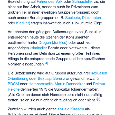
Bezeichnung auf
Fahrendes Volk
oder
Schausteller
zu, die
nicht nur ihre Arbeit, sondern auch ihr Privatleben zum
größten Teil in ihrer jeweiligen Gruppe verbringen; doch
auch andere Berufsgruppen (z. B.
Seeleute
,
Diplomaten
oder
Kleriker
) tragen insoweit deutlich subkulturelle Züge.
Am ehesten den gängigen Auffassungen von „Subkultur“
entsprechen heute die Szenen der Konsumenten
bestimmter harter
Drogen
(
Junkies
) oder auch von
Angehörigen
krimineller
Berufe oder Netzwerke – diese
Personen sind per Definition zu einem großen Teil ihres
Alltags in die entsprechende Gruppe und ihre spezifischen
[
4
]
Normen eingebunden.
Die Bezeichnung wird auf Gruppen aufgrund ihrer
sexuellen
Orientierung
oder
Sexualpräferenz
angewandt, etwa für
BDSM
oder
Homosexuelle
.
Martin Dannecker
und
Reimut
Reiche
definierten 1973 die Subkultur folgendermaßen:
„Alle Orte, an denen sich Homosexuelle nicht nur zufällig
[
5
]
treffen, seien sie nun öffentlich zugänglich oder nicht.“
Zuweilen wurden auch ganze
soziale Klassen
als
Subkulturen bezeichnet. Diese Verwendung ist zu einem