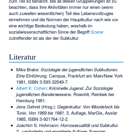
zum Teil so benannt. Bei all diesen Gruppierungen ist zu
beachten, dass ihre Aktivitäten immer nur einen (wenn
auch zuweilen wesentlichen) Teil des Lebensvollzuges
einnehmen und die Normen der Hauptkultur nach wie vor
eine wichtige Bedeutung haben, weshalb im
sozialwissenschaftlichen Sinne der Begriff
Szene
zutreffender ist als der der Subkultur.
Literatur
Mike Brake:
Soziologie der jugendlichen Subkulturen.
Eine Einführung.
Campus, Frankfurt am Main/New York
1981,
ISBN 3-593-32549-7
.
Albert K. Cohen
:
Kriminelle Jugend. Zur Soziologie
jugendlichen Bandenwesens.
Rowohlt, Reinbek bei
Hamburg 1961.
Jens Gehret (Hrsg.):
Gegenkultur. Von Woodstock bis
Tunix. Von 1969 bis 1981.
3. Auflage, MarGis, Asslar
1985,
ISBN 3-921764-12-2
.
Joachim S. Hohmann:
Homosexualität und Subkultur.
2., veränderte und erweiterte Auflage, Foerster,