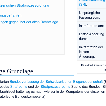
(SR)
:
izerischen Strafprozessordnung
Ursprüngliche
ngsverfahren
Fassung vom:
ungen gegenüber der alten Rechtslage
Inkrafttreten am:
Letzte Änderung
durch:
Inkrafttreten der
letzten
Änderung:
Bitte den
Hinweis zu
b
ge Grundlage
dierten
Bundesverfassung der Schweizerischen Eidgenossenschaft
(B
et des
Strafrechts
und der
Strafprozessrechts
Sache des Bundes. Bi
schiedet hatte, lag es nach wie vor in der Kompetenz der einzelnen
ogatorische Bundeskompetenz).