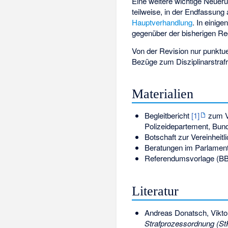
Eine weitere wichtige Neuerun
teilweise, in der Endfassung 
Hauptverhandlung
. In einig
gegenüber der bisherigen Re
Von der Revision nur punktue
Bezüge zum Disziplinarstrafr
Materialien
Begleitbericht
[1]
zum V
Polizeidepartement, Bund
Botschaft zur Vereinhei
Beratungen im Parlamen
Referendumsvorlage (BB
Literatur
Andreas Donatsch
,
Vikto
Strafprozessordnung (St