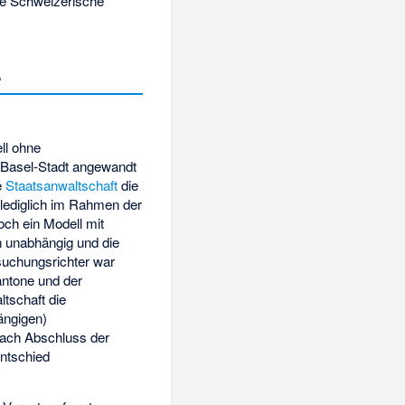
ie Schweizerische
e
ll ohne
d Basel-Stadt angewandt
ie
Staatsanwaltschaft
die
r lediglich im Rahmen der
ch ein Modell mit
n unabhängig und die
rsuchungsrichter war
antone und der
ltschaft die
ängigen)
nach Abschluss der
entschied