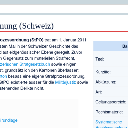
dnung (Schweiz)
rozessordnung (StPO)
trat am 1. Januar 2011
rsten Mal in der Schweizer Geschichte das
Ba
auf eidgenössischer Ebene geregelt. Zuvor
im Gegensatz zum materiellen Strafrecht,
Titel:
zerischen Strafgesetzbuch
sowie einigen
st, grundsätzlich den Kantonen überlassen;
Kurztitel:
nton
besass eine eigene Strafprozessordnung,
Abkürzung:
tPO existierte ausser für die
Militärjustiz
sowie
stehenden Delikte nicht.
Art:
Geltungsbereich:
Rechtsmaterie:
Grundlage
Systematische
Rechtssammlung