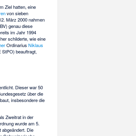
 Ziel hatten, eine
ven
von sieben
 12. März 2000 nahmen
(BV) genau diese
reits im Jahr 1994
er schilderte, wie eine
her
Ordinarius
Niklaus
 StPO) beauftragt,
tlicht. Dieser war 50
undesgesetz über die
ebaut, insbesondere die
als Zweitrat in der
ordnung wurde am 5.
t abgeändert. Die