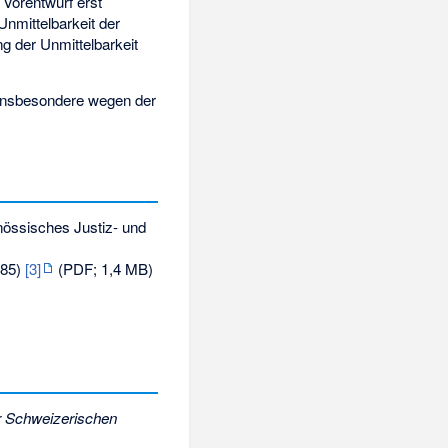
 Vorentwurf erst
Unmittelbarkeit der
g der Unmittelbarkeit
ch insbesondere wegen der
nössisches Justiz- und
085)
[3]
(PDF; 1,4 MB)
 Schweizerischen