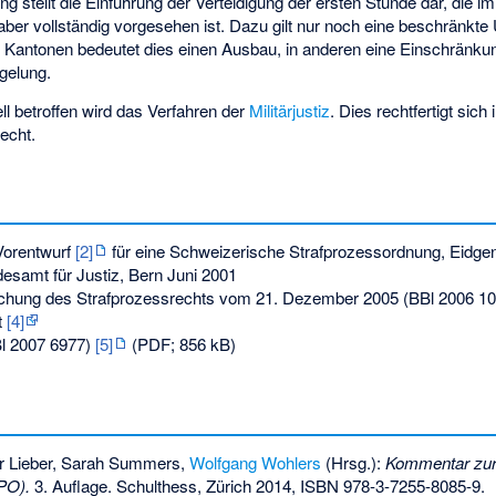
g stellt die Einführung der Verteidigung der ersten Stunde dar, die im
aber vollständig vorgesehen ist. Dazu gilt nur noch eine beschränkte 
en Kantonen bedeutet dies einen Ausbau, in anderen eine Einschränkun
gelung.
ll betroffen wird das Verfahren der
Militärjustiz
. Dies rechtfertigt si
echt.
orentwurf
[2]
für eine Schweizerische Strafprozessordnung, Eidge
esamt für Justiz, Bern Juni 2001
tlichung des Strafprozessrechts vom 21. Dezember 2005 (BBl 2006 1
t
[4]
l 2007 6977)
[5]
(PDF; 856 kB)
r Lieber
,
Sarah Summers
,
Wolfgang Wohlers
(Hrsg.):
Kommentar zur
PO).
3. Auflage. Schulthess, Zürich 2014,
ISBN 978-3-7255-8085-9
.