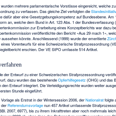
 wurden mehrere parlamentarische Vorstösse eingereicht, welche zum
ordnung zu verfassen. Das gleiche Ziel verfolgten die
Standesinitiati
ehlte dafür aber eine Gesetzgebungskompetenz auf Bundesebene. Am
eform an, welche dem Bund in Art. 123 Abs. 1 der Bundesverfassung 
ertenkommission zur Erarbeitung eines Konzeptberichts war dazu be
ertenkommission veröffentlichte den Bericht «Aus 29 mach 1», welch
aussehen könnte. Anschliessend (1999) wurde der emeritierte
Zürc
 eines Vorentwurfs für eine Schweizerische Strafprozessordnung (VE
egleitbericht erschien. Der VE StPO umfasste 514 Artikel.
verfahren
der Entwurf zu einer Schweizerischen Strafprozessordnung veröffen
ntwurf, dazu wurden das bestehende
Opferhilfegesetz
(OHG) und das B
n den Entwurf integriert. Die Verteidigungsrechte wurden weiter ausg
 ersten Stunde eingeführt.
 Vorlage als Erstrat in der Wintersession 2006, der
Nationalrat
folgte 
n der
Referendumsvorlage
nun 457 Artikel umfassende Strafprozess
l. 2007, 6977), bis zu ihrem Inkrafttreten aber noch mehrmals leich