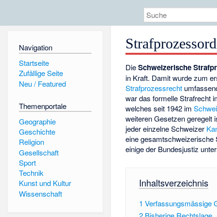
Strafprozessor
Navigation
Startseite
Die
Schweizerische Strafp
Zufällige Seite
in Kraft. Damit wurde zum e
Neu / Featured
Strafprozessrecht
umfassend 
war das formelle Strafrecht 
Themenportale
welches seit 1942 im
Schwei
weiteren Gesetzen geregelt i
Geographie
jeder einzelne Schweizer
Ka
Geschichte
eine gesamtschweizerische S
Religion
einige der Bundesjustiz unter
Gesellschaft
Sport
Technik
Inhaltsverzeichnis
Kunst und Kultur
Wissenschaft
1
Verfassungsmässige 
2
Bisherige Rechtslage