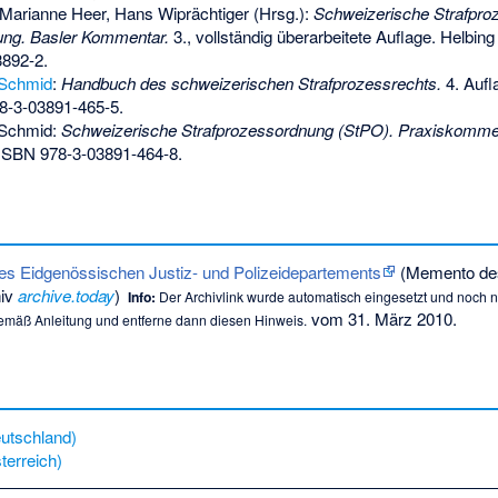
Marianne Heer
,
Hans Wiprächtiger
(Hrsg.):
Schweizerische Strafpro
ung. Basler Kommentar.
3., vollständig überarbeitete Auflage. Helbin
3892-2
.
 Schmid
:
Handbuch des schweizerischen Strafprozessrechts.
4. Aufla
8-3-03891-465-5
.
 Schmid:
Schweizerische Strafprozessordnung (StPO). Praxiskomme
ISBN 978-3-03891-464-8
.
es Eidgenössischen Justiz- und Polizeidepartements
(
Memento
de
hiv
archive.today
)
Info:
Der Archivlink wurde automatisch eingesetzt und noch nic
vom 31. März 2010.
 gemäß
Anleitung
und entferne dann diesen Hinweis.
utschland)
terreich)