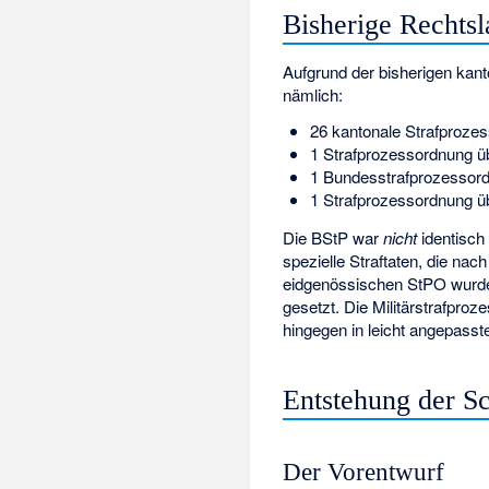
Bisherige Rechts
Aufgrund der bisherigen kan
nämlich:
26 kantonale Strafproze
1 Strafprozessordnung üb
1 Bundesstrafprozessor
1 Strafprozessordnung üb
Die BStP war
nicht
identisch 
spezielle Straftaten, die na
eidgenössischen StPO wurde
gesetzt. Die Militärstrafpro
hingegen in leicht angepasste
Entstehung der S
Der Vorentwurf