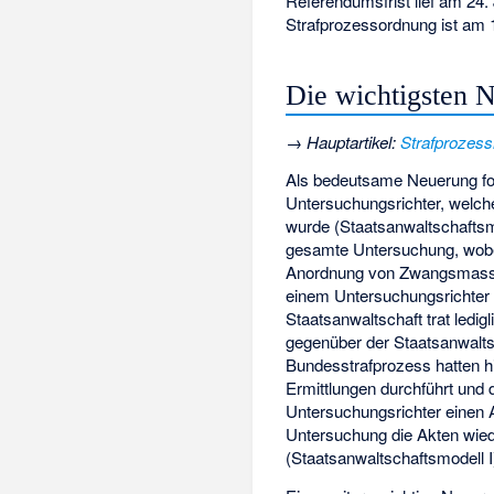
Referendumsfrist lief am 24
Strafprozessordnung ist am 1
Die wichtigsten 
→
Hauptartikel
:
Strafprozess
Als bedeutsame Neuerung fo
Untersuchungsrichter, welch
wurde (Staatsanwaltschaftsmod
gesamte Untersuchung, wob
Anordnung von Zwangsmassnah
einem Untersuchungsrichter (
Staatsanwaltschaft trat ledig
gegenüber der Staatsanwalts
Bundesstrafprozess hatten hi
Ermittlungen durchführt und
Untersuchungsrichter einen 
Untersuchung die Akten wied
(Staatsanwaltschaftsmodell I