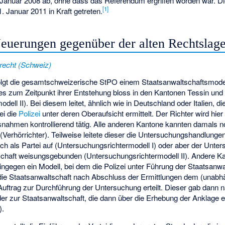
. Januar 2008 ab, ohne dass das Referendum ergriffen worden war. D
[
1
]
. Januar 2011 in Kraft getreten.
Neuerungen gegenüber der alten Rechtslag
recht (Schweiz)
lgt die gesamtschweizerische StPO einem Staatsanwaltschaftsmode
es zum Zeitpunkt ihrer Entstehung bloss in den Kantonen Tessin un
ell II). Bei diesem leitet, ähnlich wie in Deutschland oder Italien, d
ei die
Polizei
unter deren Oberaufsicht ermittelt. Der Richter wird hie
men kontrollierend tätig. Alle anderen Kantone kannten damals no
Verhörrichter). Teilweise leitete dieser die Untersuchungshandlunge
lich als Partei auf (Untersuchungsrichtermodell I) oder aber der Unte
chaft weisungsgebunden (Untersuchungsrichtermodell II). Andere K
ngegen ein Modell, bei dem die Polizei unter Führung der Staatsanwa
 die Staatsanwaltschaft nach Abschluss der Ermittlungen dem (unabh
Auftrag zur Durchführung der Untersuchung erteilt. Dieser gab dann 
er zur Staatsanwaltschaft, die dann über die Erhebung der Anklage 
).