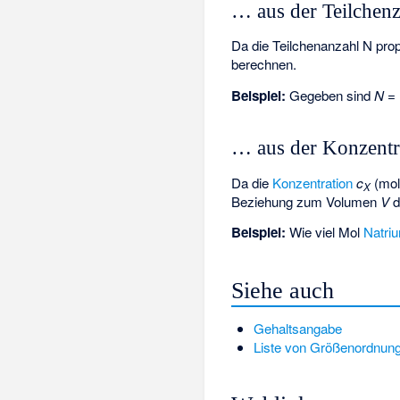
… aus der Teilchenz
Da die
Teilchenanzahl
N prop
berechnen.
Beispiel:
Gegeben sind
N
= 
… aus der Konzentr
Da die
Konzentration
c
(mol
X
Beziehung zum Volumen
V
d
Beispiel:
Wie viel Mol
Natri
Siehe auch
Gehaltsangabe
Liste von Größenordnun