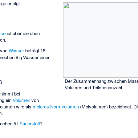
ge erfolgt
sse
ist über die oben
ch.
 von
Wasser
beträgt 18
prechen 9 g Wasser einer
n
Der Zusammenhang zwischen Masse
Volumen und Teilchenanzahl.
nimmt bei
ng ein
Volumen
von
Volumen wird als
molares Normvolumen
(Molvolumen) bezeichnet. Die
n.
rechen 5 l
Sauerstoff
?