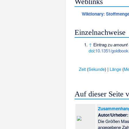
Weblinks
Wiktionary: Stoffmeng
Einzelnachweise
↑
Eintrag zu
amount 
doi
:
10.1351/goldboo
Zeit
(
Sekunde
) |
Länge
(
Me
Auf dieser Seite
Zusammenhang 
Autor/Urheber:
Die Größen Mass
angegebene Zahl