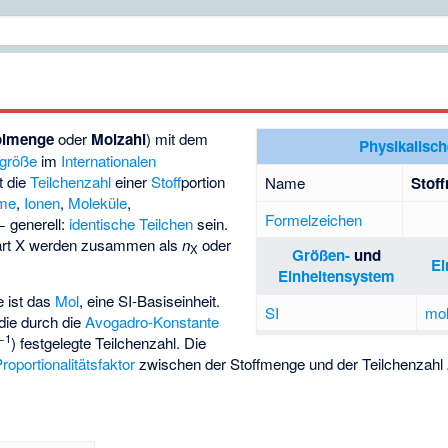
lmenge
oder
Molzahl
) mit dem
Physikalisc
größe
im
Internationalen
t die
Teilchenzahl
einer
Stoff
portion
Name
Stof
me
,
Ionen
,
Moleküle
,
Formelzeichen
− generell:
identische Teilchen
sein.
nart X werden zusammen als
n
oder
X
Größen-
und
Ei
Einheitensystem
 ist das
Mol
, eine SI-Basiseinheit.
SI
mo
 die durch die
Avogadro-Konstante
−1
) festgelegte Teilchenzahl. Die
roportionalitätsfaktor
zwischen der Stoffmenge und der Teilchenzahl