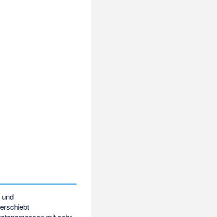
l
und
erschiebt
bstanzmassen mit sehr