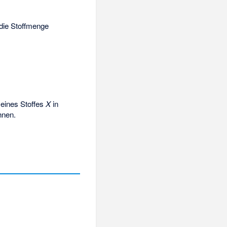
 die Stoffmenge
 eines Stoffes
X
in
hnen.