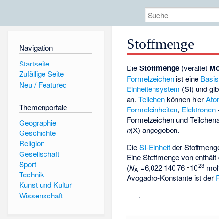
Stoffmenge
Navigation
Startseite
Die
Stoffmenge
(veraltet
Mo
Zufällige Seite
Formelzeichen
ist eine
Basis
Neu / Featured
Einheitensystem
(SI) und gib
an.
Teilchen
können hier
Ato
Themenportale
Formeleinheiten
,
Elektronen
Formelzeichen und Teilche
Geographie
n
(X) angegeben.
Geschichte
Religion
Die
SI-Einheit
der Stoffmenge
Gesellschaft
Eine Stoffmenge von
enthält
Sport
23
(
N
=
6
022
140
76
e
mol
A
Technik
Avogadro-Konstante ist der
P
Kunst und Kultur
Wissenschaft
.