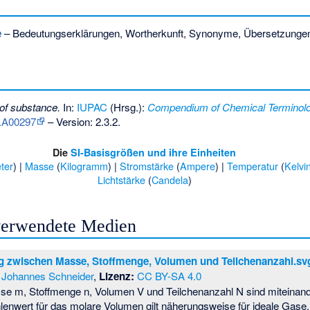
e
– Bedeutungserklärungen, Wortherkunft, Synonyme, Übersetzunge
of substance.
In:
IUPAC
(Hrsg.):
Compendium of Chemical Terminol
k.A00297
– Version: 2.3.2.
Die
SI-Basisgrößen und ihre Einheiten
ter
) |
Masse
(
Kilogramm
) |
Stromstärke
(
Ampere
) |
Temperatur
(
Kelvi
Lichtstärke
(
Candela
)
 verwendete Medien
zwischen Masse, Stoffmenge, Volumen und Teilchenanzahl.sv
Johannes Schneider
,
Lizenz:
CC BY-SA 4.0
e m, Stoffmenge n, Volumen V und Teilchenanzahl N sind miteinand
enwert für das molare Volumen gilt näherungsweise für ideale Gase.