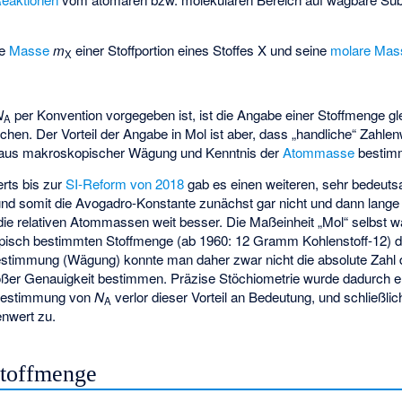
ie
Masse
m
einer Stoffportion eines Stoffes X und seine
molare Mas
X
N
per Konvention vorgegeben ist, ist die Angabe einer Stoffmenge gl
A
hen. Der Vorteil der Angabe in Mol ist aber, dass „handliche“ Zahlenw
“) aus makroskopischer Wägung und Kenntnis der
Atommasse
bestim
rts bis zur
SI-Reform von 2018
gab es einen weiteren, sehr bedeuts
d somit die Avogadro-Konstante zunächst gar nicht und dann lange 
ie relativen Atommassen weit besser. Die Maßeinheit „Mol“ selbst w
pisch bestimmten Stoffmenge (ab 1960: 12 Gramm Kohlenstoff-12) def
immung (Wägung) konnte man daher zwar nicht die absolute Zahl de
roßer Genauigkeit bestimmen. Präzise Stöchiometrie wurde dadurch er
Bestimmung von
N
verlor dieser Vorteil an Bedeutung, und schließl
A
enwert zu.
Stoffmenge