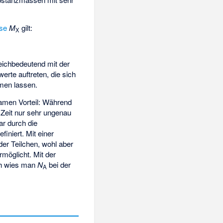
se
M
gilt:
X
eichbedeutend mit der
erte auftreten, die sich
men lassen.
amen Vorteil: Während
Zeit nur sehr ungenau
ar durch die
iniert. Mit einer
r Teilchen, wohl aber
möglicht. Mit der
ich wies man
N
bei der
A