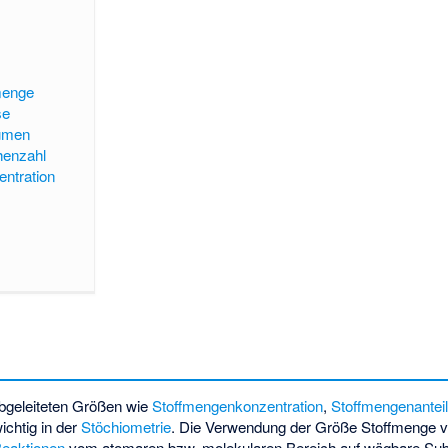
menge
se
umen
henzahl
ntration
bgeleiteten Größen wie
Stoffmengenkonzentration
,
Stoffmengenantei
ichtig in der
Stöchiometrie
. Die Verwendung der Größe Stoffmenge v
eaktionen
vom atomaren bzw. molekularen Bereich auf wägbare Su