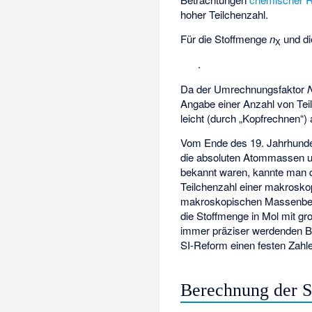
hoher Teilchenzahl.
Für die Stoffmenge
n
und d
X
.
Da der Umrechnungsfaktor
Angabe einer Anzahl von Teilc
leicht (durch „Kopfrechnen
Vom Ende des 19. Jahrhunde
die absoluten Atommassen un
bekannt waren, kannte man d
Teilchenzahl einer makrosko
makroskopischen Massenbest
die Stoffmenge in Mol mit g
immer präziser werdenden 
SI-Reform einen festen Zahl
Berechnung der 