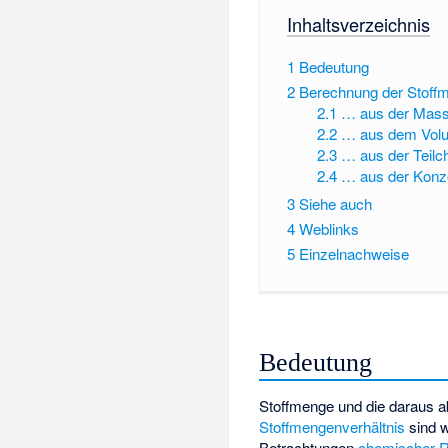
Inhaltsverzeichnis
1
Bedeutung
2
Berechnung der Stoff
2.1
… aus der Mas
2.2
… aus dem Vol
2.3
… aus der Teilc
2.4
… aus der Konze
3
Siehe auch
4
Weblinks
5
Einzelnachweise
Bedeutung
Stoffmenge und die daraus a
Stoffmengenverhältnis
sind w
Betrachtungen
chemischer R