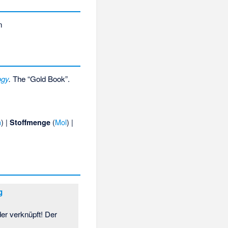
n
ogy
.
The “Gold Book”.
n
) |
(
Mol
) |
Stoffmenge
g
er verknüpft! Der