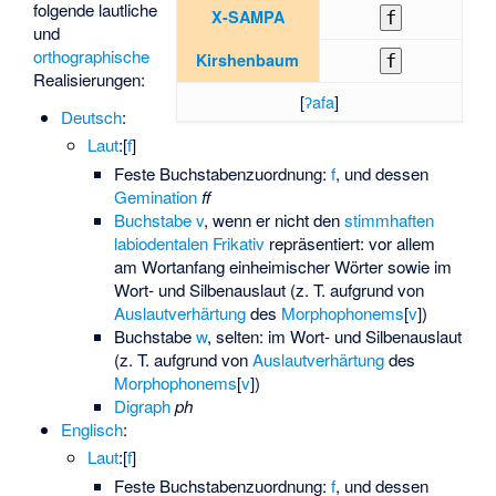
folgende lautliche
X-SAMPA
f
und
orthographische
Kirshenbaum
f
Realisierungen:
[
ʔafa
]
Deutsch
:
Laut
:
​[⁠
f
⁠]​
Feste Buchstabenzuordnung:
f
, und dessen
Gemination
ff
Buchstabe
v
, wenn er nicht den
stimmhaften
labiodentalen Frikativ
repräsentiert: vor allem
am Wortanfang einheimischer Wörter sowie im
Wort- und Silbenauslaut (z. T. aufgrund von
Auslautverhärtung
des
Morphophonems
​[⁠
v
⁠]​
)
Buchstabe
w
, selten: im Wort- und Silbenauslaut
(z. T. aufgrund von
Auslautverhärtung
des
Morphophonems
​[⁠
v
⁠]​
)
Digraph
ph
Englisch
:
Laut
:
​[⁠
f
⁠]​
Feste Buchstabenzuordnung:
f
, und dessen