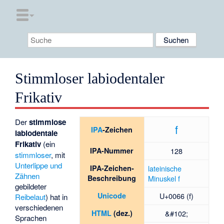
Stimmloser labiodentaler
Frikativ
Der
stimmlose
f
IPA
-Zeichen
labiodentale
Frikativ
(ein
IPA-Nummer
128
stimmloser
, mit
Unterlippe und
IPA-Zeichen-
lateinische
Zähnen
Beschreibung
Minuskel
f
gebildeter
Unicode
U+0066 (f)
Reibelaut
) hat in
verschiedenen
HTML
(dez.)
&#102;
Sprachen