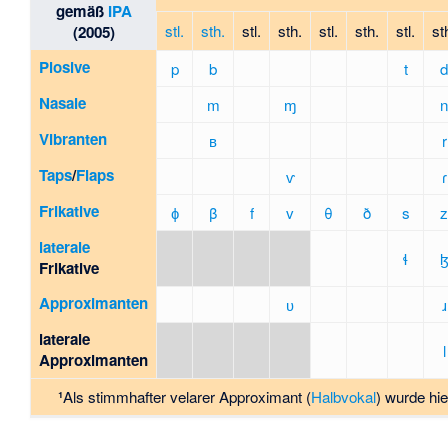
gemäß
IPA
stl.
sth.
stl.
sth.
stl.
sth.
stl.
st
(2005)
Plosive
p
b
t
Nasale
m
ɱ
Vibranten
ʙ
r
Taps
/
Flaps
ⱱ
ɾ
Frikative
ɸ
β
f
v
θ
ð
s
laterale
ɬ
Frikative
Approximanten
ʋ
ɹ
laterale
l
Approximanten
¹
Als stimmhafter velarer Approximant (
Halbvokal
) wurde hier