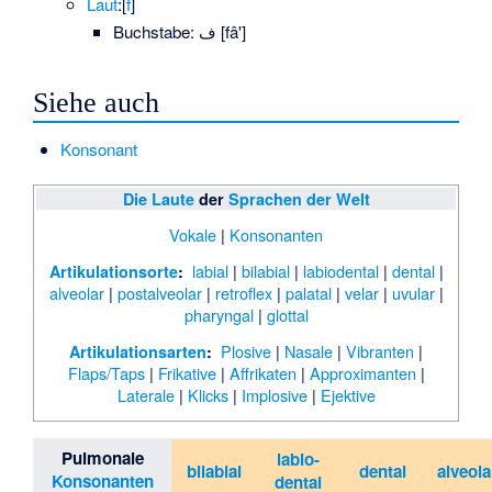
Laut
:
​[⁠
f
⁠]​
Buchstabe:
ف
[fâ']
Siehe auch
Konsonant
Die Laute
der
Sprachen der Welt
Vokale
|
Konsonanten
labial
|
bilabial
|
labiodental
|
dental
|
Artikulationsorte
:
alveolar
|
postalveolar
|
retroflex
|
palatal
|
velar
|
uvular
|
pharyngal
|
glottal
Plosive
|
Nasale
|
Vibranten
|
Artikulationsarten
:
Flaps/Taps
|
Frikative
|
Affrikaten
|
Approximanten
|
Laterale
|
Klicks
|
Implosive
|
Ejektive
Pulmonale
labio-
bilabial
dental
alveola
Konsonanten
dental