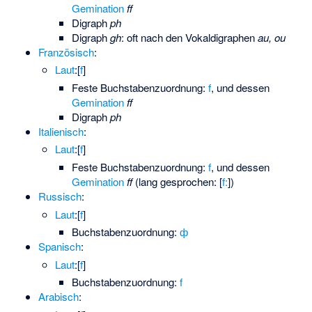
Gemination
ff
Digraph
ph
Digraph
gh
: oft nach den Vokaldigraphen
au, ou
Französisch
:
Laut
:
​[⁠
f
⁠]​
Feste Buchstabenzuordnung:
f
, und dessen
Gemination
ff
Digraph
ph
Italienisch
:
Laut
:
​[⁠
f
⁠]​
Feste Buchstabenzuordnung:
f
, und dessen
Gemination
ff
(lang gesprochen: [
f:
])
Russisch
:
Laut
:
​[⁠
f
⁠]​
Buchstabenzuordnung:
ф
Spanisch
:
Laut
:
​[⁠
f
⁠]​
Buchstabenzuordnung:
f
Arabisch
: