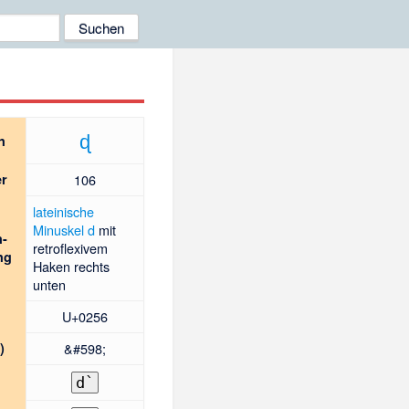
ɖ
n
r
106
lateinische
Minuskel
d
mit
n-
retroflexivem
ng
Haken
rechts
unten
U+0256
)
&#598;
d`