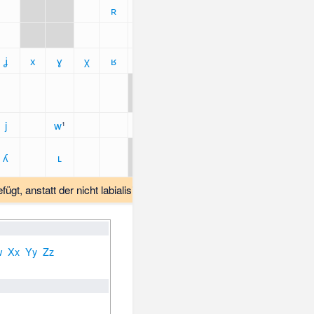
ʀ
ʝ
x
ɣ
χ
ʁ
ħ
ʕ
h
ɦ
j
w
¹
ʎ
ʟ
efügt, anstatt der nicht labialisierten Variante [
ɰ
].
w
Xx
Yy
Zz