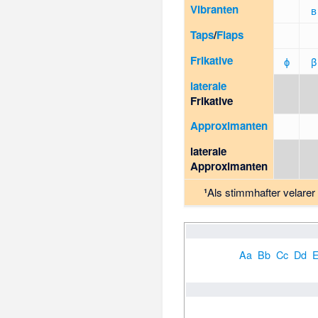
Vibranten
ʙ
Taps
/
Flaps
Frikative
ɸ
β
laterale
Frikative
Approximanten
laterale
Approximanten
¹
Als stimmhafter velarer
Aa
Bb
Cc
Dd