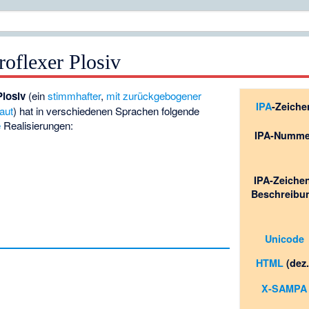
roflexer Plosiv
Plosiv
(ein
stimmhafter
,
mit zurückgebogener
IPA
-Zeiche
aut
) hat in verschiedenen Sprachen folgende
e
Realisierungen:
IPA-Numme
IPA-Zeiche
Beschreibu
Unicode
HTML
(dez.
X-SAMPA