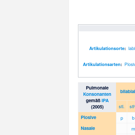
labi
Artikulationsorte
:
Plosi
Artikulationsarten
:
Pulmonale
bilabia
Konsonanten
gemäß
IPA
stl.
st
(2005)
Plosive
p
b
Nasale