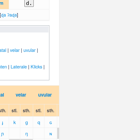
um
d.
[
ɖa ʔaɖa
]
atal
|
velar
|
uvular
|
ten
|
Laterale
|
Klicks
|
pha-
al
velar
uvular
glottal
ryngal
sth.
stl.
sth.
stl.
sth.
stl.
sth.
stl.
sth.
ɟ
k
ɡ
q
ɢ
ʔ
ɲ
ŋ
ɴ