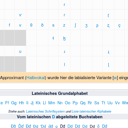
r
ⱱ
ɾ
ɽ
f
v
θ
ð
s
z
ʃ
ʒ
ʂ
ʐ
ç
ɬ
ɮ
ʋ
ɹ
ɻ
l
ɭ
 Approximant (
Halbvokal
) wurde hier die labialisierte Variante [
w
] eing
Lateinisches Grundalphabet
Ee
Ff
Gg
Hh
Ii
Jj
Kk
Ll
Mm
Nn
Oo
Pp
Qq
Rr
Ss
Tt
Uu
Vv
W
Siehe auch
:
Lateinisches Schriftsystem
und
Liste lateinischer Alphabete
Vom lateinischen
D
abgeleitete Buchstaben
Đð
Ďď
Đđ
Ɖɖ
Ɗɗ
Ƌƌ
ƍ
Ḋḋ
Ḍḍ
Ḏḏ
Ḑḑ
Ḓḓ
ẟ
D́d́