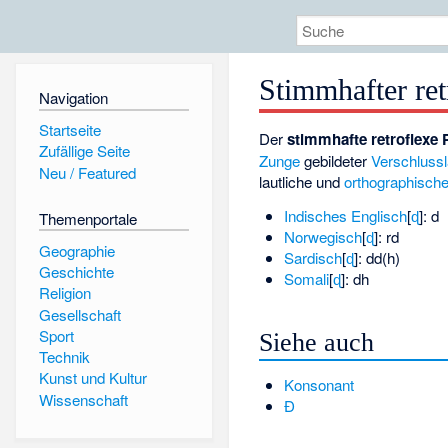
Stimmhafter ret
Navigation
Startseite
Der
stimmhafte retroflexe 
Zufällige Seite
Zunge
gebildeter
Verschlussl
Neu / Featured
lautliche und
orthographisch
Indisches Englisch
​[⁠
ɖ
⁠]​
: d
Themenportale
Norwegisch
​[⁠
ɖ
⁠]​
: rd
Geographie
Sardisch
​[⁠
ɖ
⁠]​
: dd(h)
Geschichte
Somali
​[⁠
ɖ
⁠]​
: dh
Religion
Gesellschaft
Sport
Siehe auch
Technik
Kunst und Kultur
Konsonant
Wissenschaft
Ð