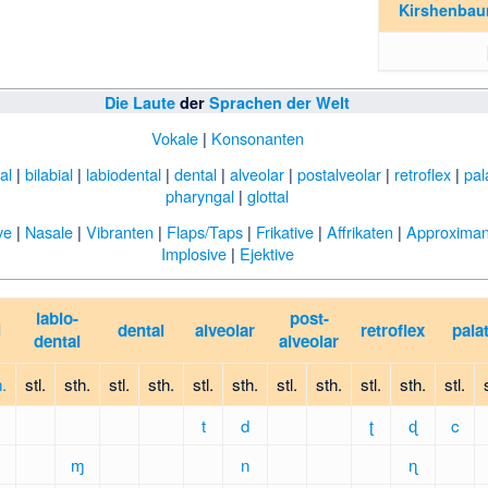
Kirshenba
Die Laute
der
Sprachen der Welt
Vokale
|
Konsonanten
al
|
bilabial
|
labiodental
|
dental
|
alveolar
|
postalveolar
|
retroflex
|
pal
pharyngal
|
glottal
ve
|
Nasale
|
Vibranten
|
Flaps/Taps
|
Frikative
|
Affrikaten
|
Approximan
Implosive
|
Ejektive
labio-
post-
l
dental
alveolar
retroflex
palat
dental
alveolar
h.
stl.
sth.
stl.
sth.
stl.
sth.
stl.
sth.
stl.
sth.
stl.
t
d
ʈ
ɖ
c
m
ɱ
n
ɳ