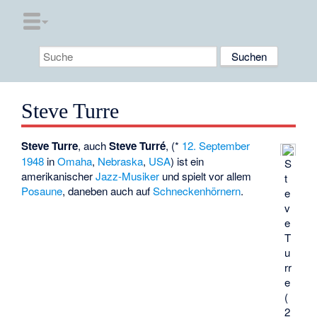
Steve Turre
Steve Turre
, auch
Steve Turré
, (*
12. September
1948
in
Omaha
,
Nebraska
,
USA
) ist ein
S
amerikanischer
Jazz-Musiker
und spielt vor allem
t
Posaune
, daneben auch auf
Schneckenhörnern
.
e
v
e
T
u
rr
e
(
2