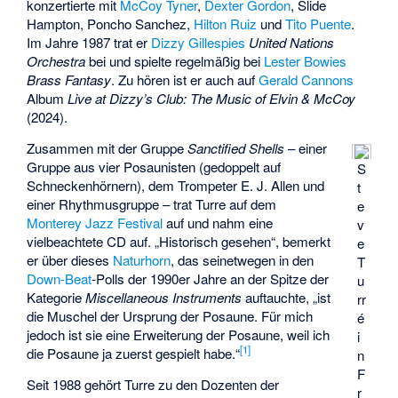
konzertierte mit
McCoy Tyner
,
Dexter Gordon
, Slide
Hampton, Poncho Sanchez,
Hilton Ruiz
und
Tito Puente
.
Im Jahre 1987 trat er
Dizzy Gillespies
United Nations
Orchestra
bei und spielte regelmäßig bei
Lester Bowies
Brass Fantasy
. Zu hören ist er auch auf
Gerald Cannons
Album
Live at Dizzy’s Club: The Music of Elvin & McCoy
(2024).
Zusammen mit der Gruppe
Sanctified Shells
– einer
Gruppe aus vier Posaunisten (gedoppelt auf
S
Schneckenhörnern), dem Trompeter E. J. Allen und
t
einer Rhythmusgruppe – trat Turre auf dem
e
Monterey Jazz Festival
auf und nahm eine
v
vielbeachtete CD auf. „Historisch gesehen“, bemerkt
e
er über dieses
Naturhorn
, das seinetwegen in den
T
Down-Beat
-Polls der 1990er Jahre an der Spitze der
u
Kategorie
Miscellaneous Instruments
auftauchte, „ist
rr
die Muschel der Ursprung der Posaune. Für mich
é
jedoch ist sie eine Erweiterung der Posaune, weil ich
i
[
1
]
die Posaune ja zuerst gespielt habe.“
n
F
Seit 1988 gehört Turre zu den Dozenten der
r