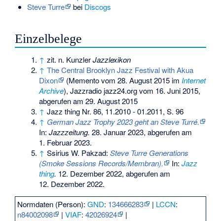
Steve Turre
bei
Discogs
Einzelbelege
↑
zit. n. Kunzler
Jazzlexikon
↑
The Central Brooklyn Jazz Festival with Akua
Dixon
(
Memento
vom 28. August 2015 im
Internet
Archive
), Jazzradio jazz24.org vom 16. Juni 2015,
abgerufen am 29. August 2015
↑
Jazz thing Nr. 86, 11.2010 - 01.2011, S. 96
↑
German Jazz Trophy 2023 geht an Steve Turré.
In:
Jazzzeitung.
28. Januar 2023,
abgerufen am
1. Februar 2023
.
↑
Ssirius W. Pakzad:
Steve Turre Generations
(Smoke Sessions Records/Membran).
In:
Jazz
thing
.
12. Dezember 2022,
abgerufen am
12. Dezember 2022
.
Normdaten (Person):
GND
:
134666283
|
LCCN
:
n84002098
|
VIAF
:
42026924
|