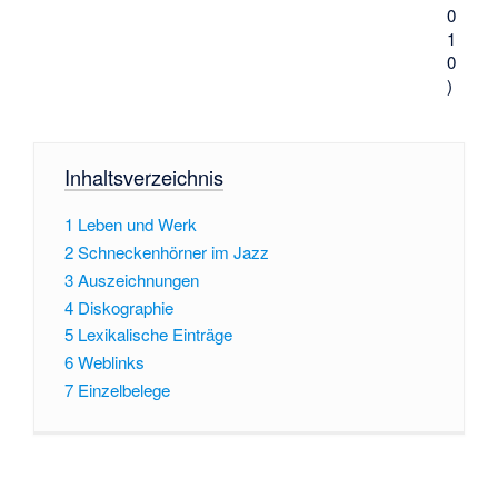
0
1
0
)
Inhaltsverzeichnis
1
Leben und Werk
2
Schneckenhörner im Jazz
3
Auszeichnungen
4
Diskographie
5
Lexikalische Einträge
6
Weblinks
7
Einzelbelege