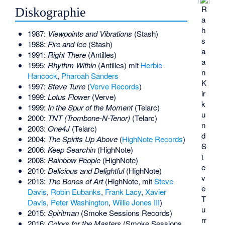
R
Diskographie
a
h
1987:
Viewpoints and Vibrations
(Stash)
s
1988:
Fire and Ice
(Stash)
a
1991:
Right There
(Antilles)
a
1995:
Rhythm Within
(Antilles) mit
Herbie
n
Hancock
,
Pharoah Sanders
K
1997:
Steve Turre
(
Verve Records
)
ir
1999:
Lotus Flower
(Verve)
k
1999:
In the Spur of the Moment
(Telarc)
u
2000:
TNT (Trombone-N-Tenor)
(Telarc)
n
2003:
One4J
(Telarc)
d
2004:
The Spirits Up Above
(
HighNote Records
)
S
2006:
Keep Searchin
(HighNote)
t
2008:
Rainbow People
(HighNote)
e
2010:
Delicious and Delightful
(HighNote)
v
2013:
The Bones of Art
(HighNote, mit
Steve
e
Davis
,
Robin Eubanks
,
Frank Lacy
,
Xavier
T
Davis
,
Peter Washington
,
Willie Jones III
)
u
2015:
Spiritman
(Smoke Sessions Records)
rr
2016:
Colors for the Masters
(Smoke Sessions