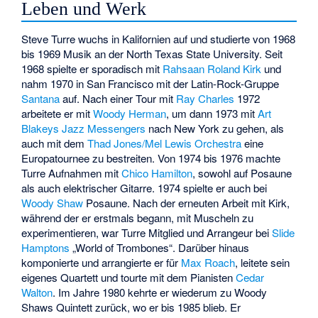
Leben und Werk
Steve Turre wuchs in Kalifornien auf und studierte von 1968
bis 1969 Musik an der North Texas State University. Seit
1968 spielte er sporadisch mit
Rahsaan Roland Kirk
und
nahm 1970 in San Francisco mit der Latin-Rock-Gruppe
Santana
auf. Nach einer Tour mit
Ray Charles
1972
arbeitete er mit
Woody Herman
, um dann 1973 mit
Art
Blakeys
Jazz Messengers
nach New York zu gehen, als
auch mit dem
Thad Jones/Mel Lewis Orchestra
eine
Europatournee zu bestreiten. Von 1974 bis 1976 machte
Turre Aufnahmen mit
Chico Hamilton
, sowohl auf Posaune
als auch elektrischer Gitarre. 1974 spielte er auch bei
Woody Shaw
Posaune. Nach der erneuten Arbeit mit Kirk,
während der er erstmals begann, mit Muscheln zu
experimentieren, war Turre Mitglied und Arrangeur bei
Slide
Hamptons
„World of Trombones“. Darüber hinaus
komponierte und arrangierte er für
Max Roach
, leitete sein
eigenes Quartett und tourte mit dem Pianisten
Cedar
Walton
. Im Jahre 1980 kehrte er wiederum zu Woody
Shaws Quintett zurück, wo er bis 1985 blieb. Er