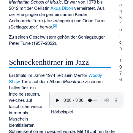
Manhattan School of Music
. Er war von 1978 bis
a
2012 mit der Cellistin
Akua Dixon
verheiratet. Aus
n
der Ehe gingen die gemeinsamen Kinder
k
Andromeda Turre (Jazzsängerin) und Orion Turre
r
[
2
]
(Schlagzeuger) hervor.
e
i
Zu seinen Geschwistern gehört der Schlagzeuger
c
Peter Turre
(1957–2022).
h
,
1
Schneckenhörner im Jazz
9
7
Erstmals im Jahre 1974 ließ sein Mentor
Woody
6
Shaw
Turre auf dem Album
Moontrane
zu einem
Latinstück ein
Intro beisteuern,
welches auf
fälschlicherweise
Hörbeispiel
immer als
Muscheln
identifizierten
Schneckenhörnern gespielt wurde. Mit 18 Jahren hörte