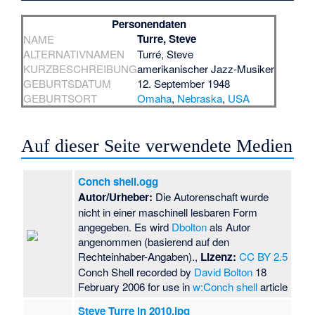
Personendaten
Turre, Steve
NAME
ALTERNATIVNAMEN
Turré, Steve
KURZBESCHREIBUNG
amerikanischer Jazz-Musiker
GEBURTSDATUM
12. September 1948
GEBURTSORT
Omaha
,
Nebraska
,
USA
Auf dieser Seite verwendete Medien
Conch shell.ogg
Autor/Urheber:
Die Autorenschaft wurde
nicht in einer maschinell lesbaren Form
angegeben. Es wird
Dbolton
als Autor
angenommen (basierend auf den
Rechteinhaber-Angaben).,
Lizenz:
CC BY 2.5
Conch Shell recorded by
David Bolton
18
February 2006 for use in
w:Conch shell
article
Steve Turre in 2010.jpg