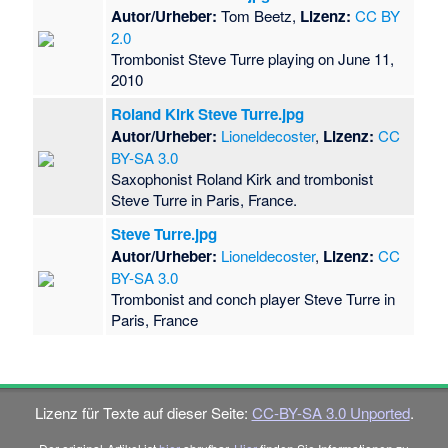
Autor/Urheber:
Tom Beetz,
Lizenz:
CC BY
2.0
Trombonist Steve Turre playing on June 11,
2010
Roland Kirk Steve Turre.jpg
Autor/Urheber:
Lioneldecoster
,
Lizenz:
CC
BY-SA 3.0
Saxophonist Roland Kirk and trombonist
Steve Turre in Paris, France.
Steve Turre.jpg
Autor/Urheber:
Lioneldecoster
,
Lizenz:
CC
BY-SA 3.0
Trombonist and conch player Steve Turre in
Paris, France
Lizenz für Texte auf dieser Seite:
CC-BY-SA 3.0 Unported
.