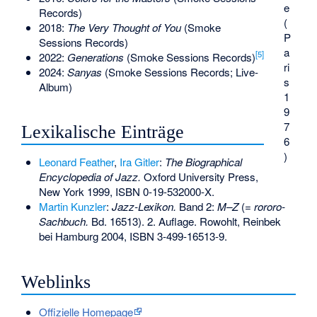
e
Records)
(
2018:
The Very Thought of You
(Smoke
P
Sessions Records)
a
[
5
]
2022:
Generations
(Smoke Sessions Records)
ri
2024:
Sanyas
(Smoke Sessions Records; Live-
s
Album)
1
9
7
Lexikalische Einträge
6
)
Leonard Feather
,
Ira Gitler
:
The Biographical
Encyclopedia of Jazz.
Oxford University Press,
New York 1999,
ISBN 0-19-532000-X
.
Martin Kunzler
:
Jazz-Lexikon.
Band 2:
M–Z
(=
rororo-
Sachbuch.
Bd. 16513). 2. Auflage. Rowohlt, Reinbek
bei Hamburg 2004,
ISBN 3-499-16513-9
.
Weblinks
Offizielle Homepage