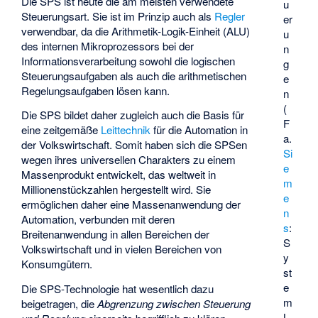
Die SPS ist heute die am meisten verwendete
u
Steuerungsart. Sie ist im Prinzip auch als
Regler
er
verwendbar, da die Arithmetik-Logik-Einheit (ALU)
u
des internen Mikroprozessors bei der
n
Informationsverarbeitung sowohl die logischen
g
Steuerungsaufgaben als auch die arithmetischen
e
Regelungsaufgaben lösen kann.
n
(
Die SPS bildet daher zugleich auch die Basis für
F
eine zeitgemäße
Leittechnik
für die Automation in
a.
der Volkswirtschaft. Somit haben sich die SPSen
Si
wegen ihres universellen Charakters zu einem
e
Massenprodukt entwickelt, das weltweit in
m
Millionenstückzahlen hergestellt wird. Sie
e
ermöglichen daher eine Massenanwendung der
n
Automation, verbunden mit deren
s
:
Breitenanwendung in allen Bereichen der
S
Volkswirtschaft und in vielen Bereichen von
y
Konsumgütern.
st
e
Die SPS-Technologie hat wesentlich dazu
m
beigetragen, die
Abgrenzung zwischen Steuerung
L