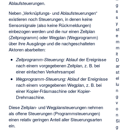
Ablaufsteuerungen.
g
s
Neben „Verknüpfungs- und Ablaufsteuerungen“
s
existieren noch Steuerungen, in denen keine
y
Sensorsignale (also keine Rückmeldungen)
st
einbezogen werden und die nur einen Zeitplan
e
(Zeitprogramm) oder Wegplan (Wegprogramm)
m
über ihre Ausgänge und die nachgeschalteten
m
Aktoren abarbeiten:
it
Zeitprogramm-Steuerung:
Ablauf der Ereignisse
D
nach einem vorgegebenen Zeitplan, z. B. bei
ar
einer einfachen Verkehrsampel
st
el
Wegprogramm-Steuerung:
Ablauf der Ereignisse
lu
nach einem vorgegebenen Wegplan, z. B. bei
n
einer Kopier-Fräsmaschine oder Kopier-
g
Drehmaschine.
v
Diese Zeitplan- und Wegplansteuerungen nehmen
o
als offene Steuerungen (Programmsteuerungen)
n
einen relativ geringen Anteil aller Steuerungsarten
Si
ein.
g