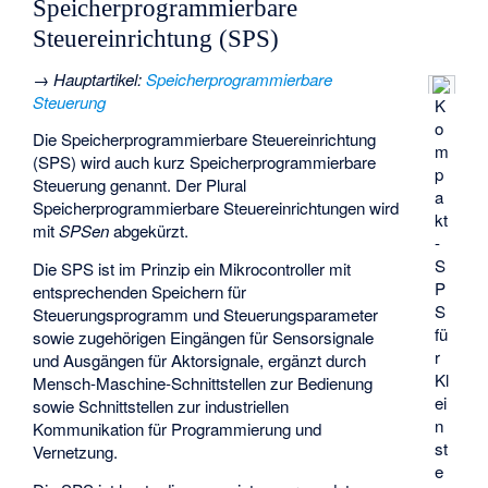
Speicherprogrammierbare
Steuereinrichtung (SPS)
→
Hauptartikel
:
Speicherprogrammierbare
Steuerung
K
o
Die Speicherprogrammierbare Steuereinrichtung
m
(SPS) wird auch kurz Speicherprogrammierbare
p
Steuerung genannt. Der Plural
a
Speicherprogrammierbare Steuereinrichtungen wird
kt
mit
SPSen
abgekürzt.
-
S
Die SPS ist im Prinzip ein Mikrocontroller mit
P
entsprechenden Speichern für
S
Steuerungsprogramm und Steuerungsparameter
fü
sowie zugehörigen Eingängen für Sensorsignale
r
und Ausgängen für Aktorsignale, ergänzt durch
Kl
Mensch-Maschine-Schnittstellen zur Bedienung
ei
sowie Schnittstellen zur industriellen
n
Kommunikation für Programmierung und
st
Vernetzung.
e