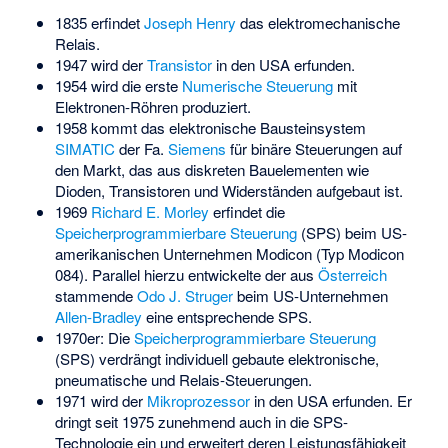
1835 erfindet
Joseph Henry
das elektromechanische
Relais.
1947 wird der
Transistor
in den USA erfunden.
1954 wird die erste
Numerische Steuerung
mit
Elektronen-Röhren produziert.
1958 kommt das elektronische Bausteinsystem
SIMATIC
der Fa.
Siemens
für binäre Steuerungen auf
den Markt, das aus diskreten Bauelementen wie
Dioden, Transistoren und Widerständen aufgebaut ist.
1969
Richard E. Morley
erfindet die
Speicherprogrammierbare Steuerung
(SPS) beim US-
amerikanischen Unternehmen Modicon (Typ Modicon
084). Parallel hierzu entwickelte der aus
Österreich
stammende
Odo J. Struger
beim US-Unternehmen
Allen-Bradley
eine entsprechende SPS.
1970er: Die
Speicherprogrammierbare Steuerung
(SPS) verdrängt individuell gebaute elektronische,
pneumatische und Relais-Steuerungen.
1971 wird der
Mikroprozessor
in den USA erfunden. Er
dringt seit 1975 zunehmend auch in die SPS-
Technologie ein und erweitert deren Leistungsfähigkeit