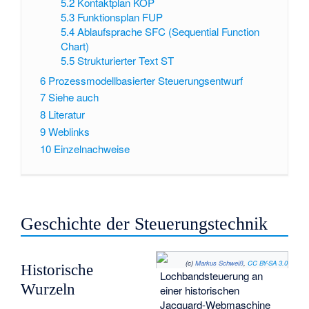
5.2
Kontaktplan KOP
5.3
Funktionsplan FUP
5.4
Ablaufsprache SFC (Sequential Function
Chart)
5.5
Strukturierter Text ST
6
Prozessmodellbasierter Steuerungsentwurf
7
Siehe auch
8
Literatur
9
Weblinks
10
Einzelnachweise
Geschichte der Steuerungstechnik
(c)
Markus Schweiß
,
CC BY-SA 3.0
Historische
Lochbandsteuerung an
Wurzeln
einer historischen
Jacquard-Webmaschine