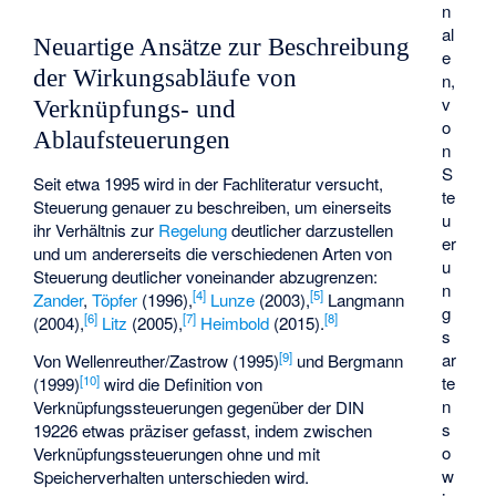
n
al
Neuartige Ansätze zur Beschreibung
e
der Wirkungsabläufe von
n,
v
Verknüpfungs- und
o
Ablaufsteuerungen
n
S
Seit etwa 1995 wird in der Fachliteratur versucht,
te
Steuerung genauer zu beschreiben, um einerseits
u
ihr Verhältnis zur
Regelung
deutlicher darzustellen
er
und um andererseits die verschiedenen Arten von
u
Steuerung deutlicher voneinander abzugrenzen:
n
[
4
]
[
5
]
Zander
,
Töpfer
(1996),
Lunze
(2003),
Langmann
g
[
6
]
[
7
]
[
8
]
(2004),
Litz
(2005),
Heimbold
(2015).
s
[
9
]
ar
Von Wellenreuther/Zastrow (1995)
und Bergmann
[
10
]
te
(1999)
wird die Definition von
n
Verknüpfungssteuerungen gegenüber der DIN
s
19226 etwas präziser gefasst, indem zwischen
o
Verknüpfungssteuerungen ohne und mit
w
Speicherverhalten unterschieden wird.