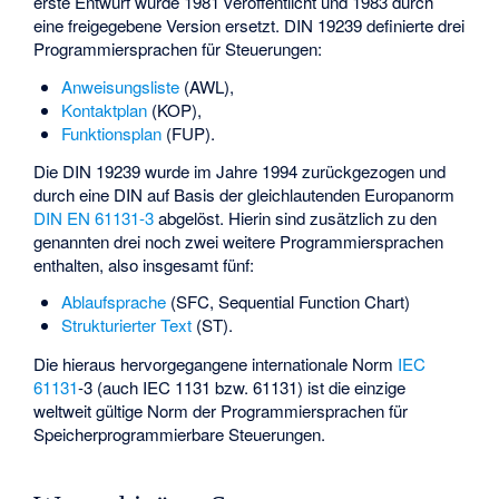
erste Entwurf wurde 1981 veröffentlicht und 1983 durch
eine freigegebene Version ersetzt. DIN 19239 definierte drei
Programmiersprachen für Steuerungen:
Anweisungsliste
(AWL),
Kontaktplan
(KOP),
Funktionsplan
(FUP).
Die DIN 19239 wurde im Jahre 1994 zurückgezogen und
durch eine DIN auf Basis der gleichlautenden Europanorm
DIN EN 61131-3
abgelöst. Hierin sind zusätzlich zu den
genannten drei noch zwei weitere Programmiersprachen
enthalten, also insgesamt fünf:
Ablaufsprache
(SFC, Sequential Function Chart)
Strukturierter Text
(ST).
Die hieraus hervorgegangene internationale Norm
IEC
61131
-3 (auch IEC 1131 bzw. 61131) ist die einzige
weltweit gültige Norm der Programmiersprachen für
Speicherprogrammierbare Steuerungen.