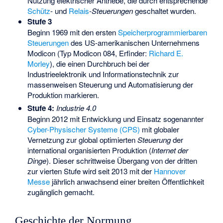
Nutzung elektrischer Antriebe, die durch entsprechende
Schütz
- und
Relais
-
Steuerungen
geschaltet wurden.
Stufe 3
Beginn 1969 mit den ersten
Speicherprogrammierbaren
Steuerungen
des US-amerikanischen Unternehmens
Modicon (Typ Modicon 084, Erfinder:
Richard E.
Morley
), die einen Durchbruch bei der
Industrieelektronik und Informationstechnik zur
massenweisen Steuerung und Automatisierung der
Produktion markieren.
Stufe 4:
Industrie 4.0
Beginn 2012 mit Entwicklung und Einsatz sogenannter
Cyber-Physischer Systeme (CPS)
mit globaler
Vernetzung zur global optimierten
Steuerung
der
international organisierten Produktion (
Internet der
Dinge
). Dieser schrittweise Übergang von der dritten
zur vierten Stufe wird seit 2013 mit der
Hannover
Messe
jährlich anwachsend einer breiten Öffentlichkeit
zugänglich gemacht.
Geschichte der Normung