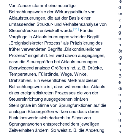
ie
Von Zander stammt eine neuartige
d
Betrachtungsweise der Wirkungsabläufe von
er
Ablaufsteuerungen, die auf der Basis einer
z
umfassenden Struktur- und Verhaltensanalyse von
u
[
11
]
Steuerstrecken entwickelt wurde.
Für die
g
Vorgänge in Ablaufsteuerungen wird der Begriff
e
„Ereignisdiskreter Prozess“ als Präzisierung des
h
früher verwendeten Begriffs „Diskontinuierlicher
ör
Prozess“ eingeführt. Es wird davon ausgegangen,
ig
dass die Steuergrößen bei Ablaufsteuerungen
e
überwiegend analoge Größen sind, z. B. Drücke,
n
Temperaturen, Füllstände, Wege, Winkel,
B
Drehzahlen. Ein wesentliches Merkmal dieser
e
Betrachtungsweise ist, dass während des Ablaufs
di
eines ereignisdiskreten Prozesses die von der
e
Steuereinrichtung ausgegebenen binären
n
Stellsignale im Sinne von Sprungfunktionen auf die
u
analogen Steuergrößen wirken und dass deren
n
Funktionswerte sich dadurch im Sinne von
g
Sprungantworten entsprechend dem jeweiligen
u
Zeitverhalten ändern. So weist z. B. die Änderung
n