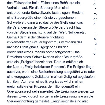
des Füllstandes beim Füllen eines Behälters ein I-
d
Verhalten auf. Für die Steuergrößen sind
P
entsprechende Schwellwerte festzulegen. Erreicht
ro
eine Steuergröße einen für sie vorgesehenen
gr
Schwellwert, dann wird das binäre Stellsignal, das
a
die Veränderung der Steuergröße verursacht hat,
m
von der Steuereinrichtung auf den Wert Null gesetzt.
m
Gemäß dem in der Steuereinrichtung
ie
implementierten Steueralgorithmus wird dann das
ru
nächste Stellsignal ausgegeben und der
n
ereignisdiskrete Prozess somit fortgesetzt. Das
g
Erreichen eines Schwellwertes einer Steuergröße
wird als „Ereignis“ bezeichnet. Daraus erklärt sich
der Name „Ereignisdiskreter Prozess“. Ein Ereignis liegt
auch vor, wenn eine Bedienhandlung ausgeführt wird oder
eine vorgegebene Zeitdauer in einem Zeitglied abgelaufen
ist. Beim Auftreten eines Ereignisses wird in einem
ereignisdiskreten Prozess definitionsgemäß ein
Operationswechsel eingeleitet. Die Ereignisse werden zu
diesem Zweck durch so genannte Ereignissignale an die
Steuereinrichtung gemeldet. Ereignissignale sind also