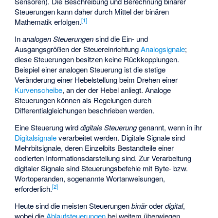
Sensoren). Die Beschreibung und Berechnung binärer
Steuerungen kann daher durch Mittel der binären
[
1
]
Mathematik erfolgen.
In
analogen Steuerungen
sind die Ein- und
Ausgangsgrößen der Steuereinrichtung
Analogsignale
;
diese Steuerungen besitzen keine Rückkopplungen.
Beispiel einer analogen Steuerung ist die stetige
Veränderung einer Hebelstellung beim Drehen einer
Kurvenscheibe
, an der der Hebel anliegt. Analoge
Steuerungen können als Regelungen durch
Differentialgleichungen beschrieben werden.
Eine Steuerung wird
digitale Steuerung
genannt, wenn in ihr
Digitalsignale
verarbeitet werden. Digitale Signale sind
Mehrbitsignale, deren Einzelbits Bestandteile einer
codierten Informationsdarstellung sind. Zur Verarbeitung
digitaler Signale sind Steuerungsbefehle mit Byte- bzw.
Wortoperanden, sogenannte Wortanweisungen,
[
2
]
erforderlich.
Heute sind die meisten Steuerungen
binär
oder
digital
,
wobei die
Ablaufsteuerungen
bei weitem überwiegen