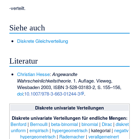
-verteilt.
Siehe auch
Diskrete Gleichverteilung
Literatur
Christian Hesse
:
Angewandte
Wahrscheinlichkeitstheorie
. 1. Auflage. Vieweg,
Wiesbaden 2003,
ISBN 3-528-03183-2
,
S.
155–156
,
doi
:
10.1007/978-3-663-01244-3
.
Diskrete univariate Verteilungen
Diskrete univariate Verteilungen für endliche Mengen:
Benford
|
Bernoulli
|
beta-binomial
|
binomial
|
Dirac
|
diskret
uniform
|
empirisch
|
hypergeometrisch
|
kategorial
|
negativ
hypergeometrisch
|
Rademacher
|
verallgemeinert