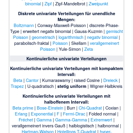
binomial
|
Zipf
|
Zipf-Mandelbrot
|
Zweipunkt
Diskrete univariate Verteilungen für unendliche
Mengen:
Boltzmann
|
Conway-Maxwell-Poisson
|
discrete-Phase-
Type
|
erweitert negativ binomial
|
Gauss-Kuzmin
|
gemischt
Poisson
|
geometrisch
|
logarithmisch
|
negativ binomial
|
parabolisch-fraktal
|
Poisson
|
Skellam
|
verallgemeinert
Poisson
|
Yule-Simon
|
Zeta
Kontinuierliche univariate Verteilungen
Kontinuierliche univariate Verteilungen mit kompaktem
Intervall:
Beta
|
Cantor
|
Kumaraswamy
|
raised Cosine
|
Dreieck
|
Trapez
|
U-quadratisch
|
|
Wigner-Halbkreis
stetig uniform
Kontinuierliche univariate Verteilungen mit
halboffenem Intervall:
Beta prime
|
Bose-Einstein
|
Burr
|
Chi-Quadrat
|
Coxian
|
Erlang
|
Exponential
|
F
|
Fermi-Dirac
|
Folded normal
|
Fréchet
|
Gamma
|
Gamma-Gamma
|
Extremwert
|
verallgemeinert invers Gauß
|
halblogistisch
|
halbnormal
|
Hartman-Watson
|
Hotellings T-Quadrat
|
hyper-