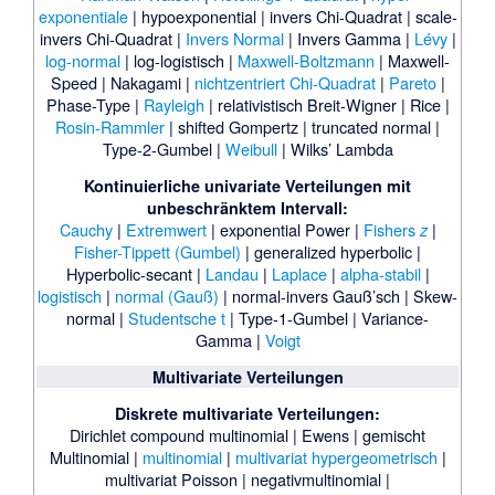
exponentiale
|
hypoexponential
|
invers Chi-Quadrat
|
scale-
invers Chi-Quadrat
|
Invers Normal
|
Invers Gamma
|
Lévy
|
log-normal
|
log-logistisch
|
Maxwell-Boltzmann
|
Maxwell-
Speed
|
Nakagami
|
nichtzentriert Chi-Quadrat
|
Pareto
|
Phase-Type
|
Rayleigh
|
relativistisch Breit-Wigner
|
Rice
|
Rosin-Rammler
|
shifted Gompertz
|
truncated normal
|
Type-2-Gumbel
|
Weibull
|
Wilks’ Lambda
Kontinuierliche univariate Verteilungen mit
unbeschränktem Intervall:
Cauchy
|
Extremwert
|
exponential Power
|
Fishers
|
z
Fisher-Tippett (Gumbel)
|
generalized hyperbolic
|
Hyperbolic-secant
|
Landau
|
Laplace
|
alpha-stabil
|
logistisch
|
normal (Gauß)
|
normal-invers Gauß’sch
|
Skew-
normal
|
Studentsche t
|
Type-1-Gumbel
|
Variance-
Gamma
|
Voigt
Multivariate Verteilungen
Diskrete multivariate Verteilungen:
Dirichlet compound multinomial
|
Ewens
|
gemischt
Multinomial
|
multinomial
|
multivariat hypergeometrisch
|
multivariat Poisson
|
negativmultinomial
|