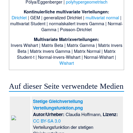
Pólya/Eggenberger
|
polyhypergeometrisch
Kontinuierliche multivariate Verteilungen:
Dirichlet
|
GEM
|
generalized Dirichlet
|
multivariat normal
|
multivariat Student
|
normalskaliert invers Gamma
|
Normal-
Gamma
|
Poisson-Dirichlet
Multivariate Matrixverteilungen:
Invers Wishart
|
Matrix Beta
|
Matrix Gamma
|
Matrix invers
Beta
|
Matrix invers Gamma
|
Matrix Normal
|
Matrix
Student-t
|
Normal-invers-Wishart
|
Normal-Wishart
|
Wishart
Auf dieser Seite verwendete Medien
Stetige Gleichverteilung
Verteilungsfunktion.png
Autor/Urheber:
Claudia Hoffmann,
Lizenz:
CC BY-SA 3.0
Verteilungsfunktion der stetigen