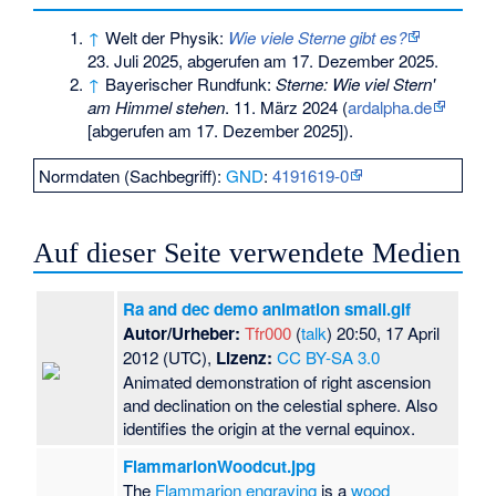
↑
Welt der Physik:
Wie viele Sterne gibt es?
23. Juli 2025,
abgerufen am 17. Dezember 2025
.
↑
Bayerischer Rundfunk:
Sterne: Wie viel Stern'
am Himmel stehen
. 11. März 2024 (
ardalpha.de
[abgerufen am 17. Dezember 2025]).
Normdaten (Sachbegriff):
GND
:
4191619-0
Auf dieser Seite verwendete Medien
Ra and dec demo animation small.gif
Autor/Urheber:
Tfr000
(
talk
) 20:50, 17 April
2012 (UTC),
Lizenz:
CC BY-SA 3.0
Animated demonstration of right ascension
and declination on the celestial sphere. Also
identifies the origin at the vernal equinox.
FlammarionWoodcut.jpg
The
Flammarion engraving
is a
wood