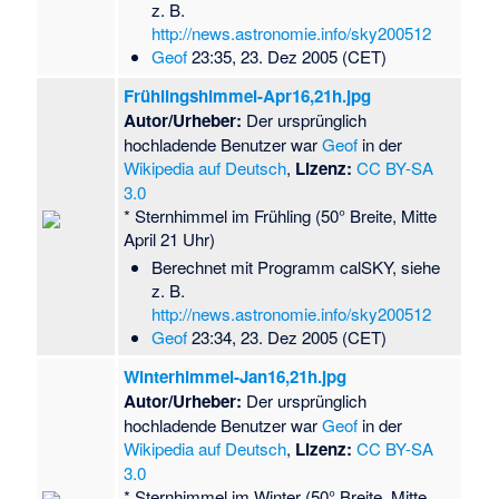
z. B.
http://news.astronomie.info/sky200512
Geof
23:35, 23. Dez 2005 (CET)
Frühlingshimmel-Apr16,21h.jpg
Autor/Urheber:
Der ursprünglich
hochladende Benutzer war
Geof
in der
Wikipedia auf Deutsch
,
Lizenz:
CC BY-SA
3.0
* Sternhimmel im Frühling (50° Breite, Mitte
April 21 Uhr)
Berechnet mit Programm calSKY, siehe
z. B.
http://news.astronomie.info/sky200512
Geof
23:34, 23. Dez 2005 (CET)
Winterhimmel-Jan16,21h.jpg
Autor/Urheber:
Der ursprünglich
hochladende Benutzer war
Geof
in der
Wikipedia auf Deutsch
,
Lizenz:
CC BY-SA
3.0
* Sternhimmel im Winter (50° Breite, Mitte