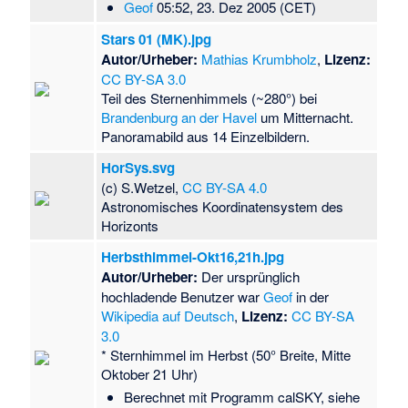
Geof
05:52, 23. Dez 2005 (CET)
Stars 01 (MK).jpg
Autor/Urheber:
Mathias Krumbholz
,
Lizenz:
CC BY-SA 3.0
Teil des Sternenhimmels (~280°) bei
Brandenburg an der Havel
um Mitternacht.
Panoramabild aus 14 Einzelbildern.
HorSys.svg
(c) S.Wetzel,
CC BY-SA 4.0
Astronomisches Koordinatensystem des
Horizonts
Herbsthimmel-Okt16,21h.jpg
Autor/Urheber:
Der ursprünglich
hochladende Benutzer war
Geof
in der
Wikipedia auf Deutsch
,
Lizenz:
CC BY-SA
3.0
* Sternhimmel im Herbst (50° Breite, Mitte
Oktober 21 Uhr)
Berechnet mit Programm calSKY, siehe