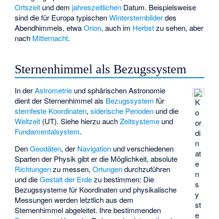
Ortszeit
und dem
jahreszeitlichen
Datum. Beispielsweise
sind die für Europa typischen
Wintersternbilder
des
Abendhimmels, etwa
Orion
, auch im
Herbst
zu sehen, aber
nach
Mitternacht
.
Sternenhimmel als Bezugssystem
In der
Astrometrie
und sphärischen Astronomie
dient der Sternenhimmel als
Bezugssystem
für
K
sternfeste Koordinaten
,
siderische Perioden
und die
o
Weltzeit
(UT). Siehe hierzu auch
Zeitsysteme
und
or
Fundamentalsystem
.
di
n
Den
Geodäten
, der
Navigation
und verschiedenen
at
Sparten der Physik gibt er die Möglichkeit, absolute
e
Richtungen
zu messen,
Ortungen
durchzuführen
n
und die
Gestalt der Erde
zu bestimmen: Die
s
Bezugssysteme für Koordinaten und physikalische
y
Messungen werden letztlich aus dem
st
Sternenhimmel abgeleitet. Ihre bestimmenden
e