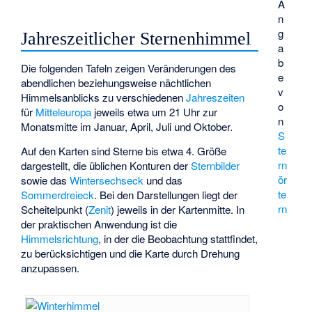
A
n
g
Jahreszeitlicher Sternenhimmel
a
b
Die folgenden Tafeln zeigen Veränderungen des
e
abendlichen beziehungsweise nächtlichen
v
Himmelsanblicks zu verschiedenen
Jahreszeiten
o
für
Mitteleuropa
jeweils etwa um 21 Uhr zur
n
Monatsmitte im Januar, April, Juli und Oktober.
S
te
Auf den Karten sind Sterne bis etwa
4. Größe
rn
dargestellt, die üblichen Konturen der
Sternbilder
ör
sowie das
Wintersechseck
und das
te
Sommerdreieck
. Bei den Darstellungen liegt der
rn
Scheitelpunkt (
Zenit
) jeweils in der Kartenmitte. In
der praktischen Anwendung ist die
Himmelsrichtung
, in der die Beobachtung stattfindet,
zu berücksichtigen und die Karte durch Drehung
anzupassen.