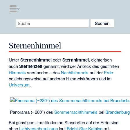
Sternenhimmel
Unter
Sternenhimmel
oder
Sternhimmel
, dichterisch
auch
Sternenzelt
genannt, wird der Anblick des gestirnten
Himmels
verstanden – des
Nachthimmels
auf der
Erde
beziehungsweise auf anderen Himmelskörpern und im
Universum
.
Panorama (~280°) des
Sommernachthimmels
bei
Brandenburg
Bei günstigen Umständen an Standorten auf der Erde sind
ohne
Lichtverschmutzung
laut
Bright-Star-Katalog
mit