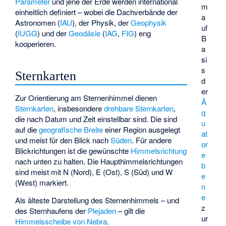
Parameter
und jene der Erde werden international
m
einheitlich definiert – wobei die Dachverbände der
a
Astronomen (
IAU
), der Physik, der
Geophysik
uf
(
IUGG
) und der
Geodäsie
(
IAG
,
FIG
) eng
B
kooperieren.
a
si
s
Sternkarten
d
er
Zur Orientierung am Sternenhimmel dienen
Ä
Sternkarten
, insbesondere
drehbare Sternkarten
,
q
die nach Datum und Zeit einstellbar sind. Die sind
u
auf die
geografische Breite
einer Region ausgelegt
at
und meist für den Blick nach
Süden
. Für andere
or
Blickrichtungen ist die gewünschte
Himmelsrichtung
e
nach unten zu halten. Die Haupthimmelsrichtungen
b
sind meist mit N (Nord), E (Ost), S (Süd) und W
e
(West) markiert.
n
e
Als älteste Darstellung des Sternenhimmels – und
z
des Sternhaufens der
Plejaden
– gilt die
ur
Himmelsscheibe von Nebra
.