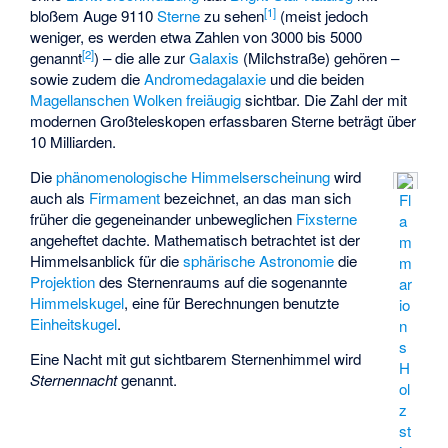
[
1
]
bloßem Auge 9110
Sterne
zu sehen
(meist jedoch
weniger, es werden etwa Zahlen von 3000 bis 5000
[
2
]
genannt
) – die alle zur
Galaxis
(Milchstraße) gehören –
sowie zudem die
Andromedagalaxie
und die beiden
Magellanschen Wolken
freiäugig
sichtbar. Die Zahl der mit
modernen Großteleskopen erfassbaren Sterne beträgt über
10 Milliarden.
Die
phänomenologische
Himmelserscheinung
wird
auch als
Firmament
bezeichnet, an das man sich
Fl
früher die gegeneinander unbeweglichen
Fixsterne
a
angeheftet dachte. Mathematisch betrachtet ist der
m
Himmelsanblick für die
sphärische Astronomie
die
m
Projektion
des Sternenraums auf die sogenannte
ar
Himmelskugel
, eine für Berechnungen benutzte
io
Einheitskugel
.
n
s
Eine Nacht mit gut sichtbarem Sternenhimmel wird
H
Sternennacht
genannt.
ol
z
st