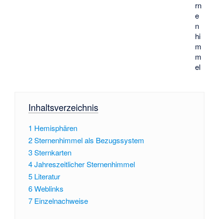
rn
e
n
hi
m
m
el
Inhaltsverzeichnis
1
Hemisphären
2
Sternenhimmel als Bezugssystem
3
Sternkarten
4
Jahreszeitlicher Sternenhimmel
5
Literatur
6
Weblinks
7
Einzelnachweise