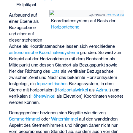
Ekliptikpol.
Aufbauend auf
(c) S.Wetzel,
CC BY-SA 4.0
Koordinatensystem auf Basis der
einer Ebene als
Horizontebene
Bezugsebene
und einer auf
dieser stehenden
Achse als Koordinatenachse lassen sich verschiedene
astronomische Koordinatensysteme
gründen. So wird zum
Beispiel auf der Horizontebene mit dem Beobachter als
Mittelpunkt und dessen Standort als Bezugspunkt sowie
hier der Richtung des
Lots
als vertikaler Bezugsachse
zwischen Zenit und Nadir das bekannte Horizontsystem
festgelegt, ein
topozentrisches
Bezugssystem, in dem
Sterne mit horizontalen (
Horizontalwinkel
als
Azimut
) und
vertikalen (
Höhenwinkel
als Elevation) Koordinaten verortet
werden können.
Demgegenüber beziehen sich Begriffe wie die von
Sommerhimmel
oder
Winterhimmel
auf den wandelnden
Aspekt des Sternenhimmels und hängen daher nicht nur
vom geographischen Standort ab, sondern auch von der