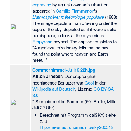
engraving
by an unknown artist that first
appeared in
Camille Flammarion
's
L'atmosphère: météorologie populaire
(1888).
The image depicts a man crawling under the
edge of the sky, depicted as if it were a solid
hemisphere, to look at the mysterious
Empyrean
beyond. The caption translates to
"A medieval missionary tells that he has
found the point where heaven and Earth
meet..."
Sommerhimmel-Juli16,22h.jpg
Autor/Urheber:
Der ursprünglich
hochladende Benutzer war
Geof
in der
Wikipedia auf Deutsch
,
Lizenz:
CC BY-SA
3.0
* Sternhimmel im Sommer (50° Breite, Mitte
Juli 22 Uhr)
Berechnet mit Programm calSKY, siehe
z. B.
http://news.astronomie.info/sky200512