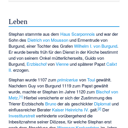
Leben
Stephan stammte aus dem
Haus Scarponnois
und war der
Sohn des
Dietrich von Mousson
und Ermentrude von
Burgund, einer Tochter des Grafen
Wilhelm I. von Burgund
.
Er wurde bereits früh für den Dienst in der Kirche bestimmt
und von seinem Onkel mütterlicherseits, Guido von
Burgund,
Erzbischof
von
Vienne
und späterer Papst
Calixt
II.
erzogen.
Stephan wurde 1107 zum
primicerius
von
Toul
gewählt.
Nachdem Guy von Burgund 1119 zum Papst gewählt
wurde, machte er Stephan im Jahre 1120 zum
Bischof von
[1]
Metz
.
Hierbei versicherte er sich der Zustimmung des
Trierer Erzbischofs
Bruno
der als geschickter
Diplomat
und
[2]
einflussreicher Berater
Kaiser
Heinrichs IV.
galt.
Der
Investiturstreit
verhinderte vorübergehend die
Inbesitznahme seiner Diözese, für welche Stephan erst
nach dem Abschluss des
Wormser Konkordates
im Jahre