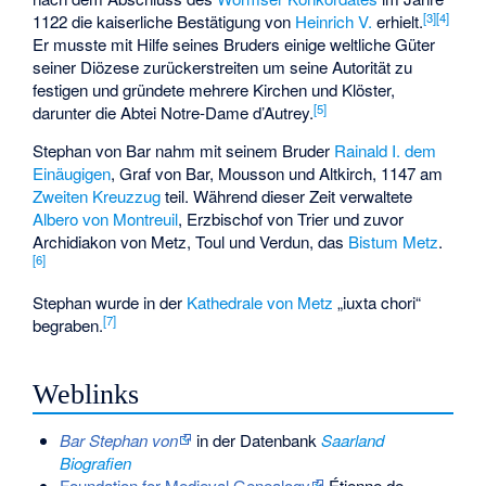
[3]
[4]
1122 die kaiserliche Bestätigung von
Heinrich V.
erhielt.
Er musste mit Hilfe seines Bruders einige weltliche Güter
seiner Diözese zurückerstreiten um seine Autorität zu
festigen und gründete mehrere Kirchen und Klöster,
[5]
darunter die Abtei Notre-Dame d’Autrey.
Stephan von Bar nahm mit seinem Bruder
Rainald I. dem
Einäugigen
, Graf von Bar, Mousson und Altkirch, 1147 am
Zweiten Kreuzzug
teil. Während dieser Zeit verwaltete
Albero von Montreuil
, Erzbischof von Trier und zuvor
Archidiakon von Metz, Toul und Verdun, das
Bistum Metz
.
[6]
Stephan wurde in der
Kathedrale von Metz
„iuxta chori“
[7]
begraben.
Weblinks
Bar Stephan von
in der Datenbank
Saarland
Biografien
Foundation for Medieval Genealogy
Étienne de