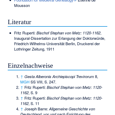
Mousson
Literatur
Fritz Ruperti:
Bischof Stephan von Metz: 1120-1162
,
Inaugural-Dissertation zur Erlangung der Doktorwürde,
Friedrich-Wilhelms-Universität Berlin, Druckerei der
Lothringer Zeitung, 1911
Einzelnachweise
↑
Gesta Alberonis Archiepiscopi Trevirorum
8,
MGH
SS VIII, S. 247.
↑
Fritz Ruperti:
Bischof Stephan von Metz: 1120-
1162
, S. 9
↑
Fritz Ruperti:
Bischof Stephan von Metz: 1120-
1162
, S. 11
↑
Joseph Barre:
Allgemeine Geschichte von
Deutschland, vor und nach Errichtung des