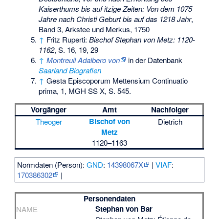
Kaiserthums bis auf itzige Zeiten: Von dem 1075
Jahre nach Christi Geburt bis auf das 1218 Jahr
,
Band 3, Arkstee und Merkus, 1750
↑
Fritz Ruperti:
Bischof Stephan von Metz: 1120-
1162
, S. 16, 19, 29
↑
Montreuil Adalbero von
in der Datenbank
Saarland Biografien
↑
Gesta Episcoporum Mettensium Continuatio
prima, 1, MGH SS X, S. 545.
Vorgänger
Amt
Nachfolger
Bischof von
Theoger
Dietrich
Metz
1120–1163
Normdaten (Person):
GND
:
14398067X
|
VIAF
:
170386302
|
Personendaten
Stephan von Bar
NAME