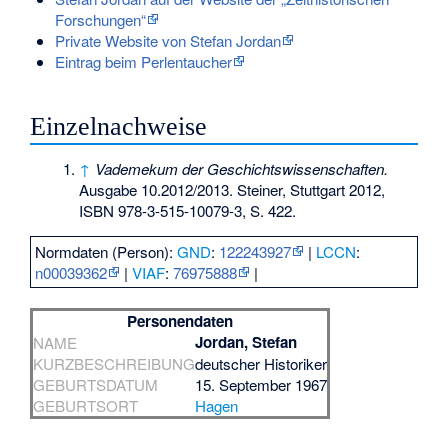
Forschungen“
Private Website von Stefan Jordan
Eintrag beim Perlentaucher
Einzelnachweise
↑
Vademekum der Geschichtswissenschaften.
Ausgabe 10.2012/2013. Steiner, Stuttgart 2012,
ISBN 978-3-515-10079-3
, S. 422.
Normdaten (Person):
GND
:
122243927
|
LCCN
:
n00039362
|
VIAF
:
76975888
|
Personendaten
Jordan, Stefan
NAME
KURZBESCHREIBUNG
deutscher Historiker
GEBURTSDATUM
15. September 1967
GEBURTSORT
Hagen