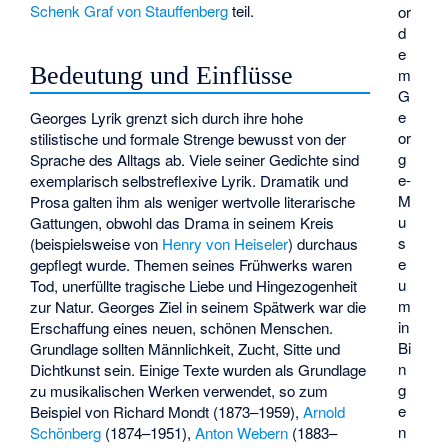
Schenk Graf von Stauffenberg
teil.
or
d
e
Bedeutung und Einflüsse
m
G
e
Georges Lyrik grenzt sich durch ihre hohe
or
stilistische und formale Strenge bewusst von der
g
Sprache des Alltags ab. Viele seiner Gedichte sind
e-
exemplarisch selbstreflexive Lyrik. Dramatik und
M
Prosa galten ihm als weniger wertvolle literarische
u
Gattungen, obwohl das Drama in seinem Kreis
s
(beispielsweise von
Henry von Heiseler
) durchaus
e
gepflegt wurde. Themen seines Frühwerks waren
u
Tod, unerfüllte tragische Liebe und Hingezogenheit
m
zur Natur. Georges Ziel in seinem Spätwerk war die
in
Erschaffung eines neuen, schönen Menschen.
Bi
Grundlage sollten Männlichkeit, Zucht, Sitte und
n
Dichtkunst sein. Einige Texte wurden als Grundlage
g
zu musikalischen Werken verwendet, so zum
e
Beispiel von
Richard Mondt
(1873–1959),
Arnold
n
Schönberg
(1874–1951),
Anton Webern
(1883–