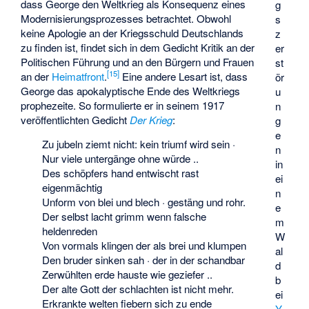
dass George den Weltkrieg als Konsequenz eines
g
Modernisierungsprozesses betrachtet. Obwohl
s
keine Apologie an der Kriegsschuld Deutschlands
z
zu finden ist, findet sich in dem Gedicht Kritik an der
er
Politischen Führung und an den Bürgern und Frauen
st
[
15
]
an der
Heimatfront
.
Eine andere Lesart ist, dass
ör
George das apokalyptische Ende des Weltkriegs
u
prophezeite. So formulierte er in seinem 1917
n
veröffentlichten Gedicht
Der Krieg
:
g
e
Zu jubeln ziemt nicht: kein triumf wird sein ·
n
Nur viele untergänge ohne würde ..
in
Des schöpfers hand entwischt rast
ei
eigenmächtig
n
Unform von blei und blech · gestäng und rohr.
e
Der selbst lacht grimm wenn falsche
m
heldenreden
W
Von vormals klingen der als brei und klumpen
al
Den bruder sinken sah · der in der schandbar
d
Zerwühlten erde hauste wie geziefer ..
b
Der alte Gott der schlachten ist nicht mehr.
ei
Erkrankte welten fiebern sich zu ende
Y