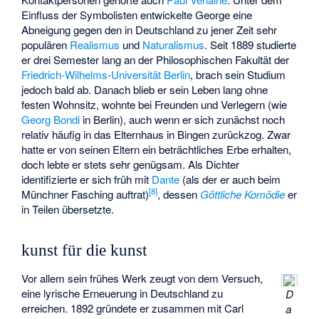
Einfluss der Symbolisten entwickelte George eine
Abneigung gegen den in Deutschland zu jener Zeit sehr
populären
Realismus
und
Naturalismus
. Seit 1889 studierte
er drei Semester lang an der Philosophischen Fakultät der
Friedrich-Wilhelms-Universität Berlin
, brach sein Studium
jedoch bald ab. Danach blieb er sein Leben lang ohne
festen Wohnsitz, wohnte bei Freunden und Verlegern (wie
Georg Bondi
in Berlin), auch wenn er sich zunächst noch
relativ häufig in das Elternhaus in Bingen zurückzog. Zwar
hatte er von seinen Eltern ein beträchtliches Erbe erhalten,
doch lebte er stets sehr genügsam. Als Dichter
identifizierte er sich früh mit
Dante
(als der er auch beim
[
8
]
Münchner Fasching auftrat)
, dessen
Göttliche Komödie
er
in Teilen übersetzte.
kunst für die kunst
Vor allem sein frühes Werk zeugt von dem Versuch,
eine lyrische Erneuerung in Deutschland zu
D
erreichen. 1892 gründete er zusammen mit
Carl
a