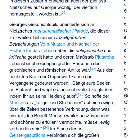
In diesem Zusammenhang ist auch der Einfluss
o
Nietzsches auf George wichtig, der vielfach
ß
[
31
]
herausgestellt worden ist.
e
n
Georges Geschichtsbild orientierte sich an
D
Nietzsches
monumentalischer Historie
, die dieser
e
im zweiten Teil seiner
Unzeitgemäßen
ut
Betrachtungen
Vom Nutzen und Nachteil der
s
Historie für das Leben
neben die
antiquarische
und
c
kritische
gestellt hatte und deren Maßstab
Plutarchs
h
Lebensbeschreibungen großer Personen der
e
[
32
]
griechischen und römischen Antike war.
Aus der
n
höchsten Kraft der Gegenwart könne das
i
Vergangene gedeutet werden: „Sättigt eure Seelen
m
an Plutarch und wagt es, an euch selbst zu glauben,
Bi
[
33
]
indem ihr an seine Helden glaubt“.
So hoffe der
ld
Mensch
als „Tätiger und Strebender“ auf eine ewige,
e
,
über die Zeiten bestehende Verbindung, denn was
1
einmal „den Begriff Mensch weiter auszuspannen
9
und schöner zu erfüllen“ vermochte, müsse „ewig
3
[
34
]
vorhanden sein“.
Im Sinne dieses
6)
Geistergesprächs
verbinden sich die großen