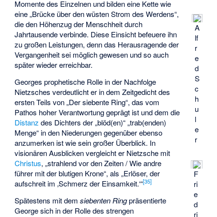
Momente des Einzelnen und bilden eine Kette wie
eine „Brücke über den wüsten Strom des Werdens“,
die den Höhenzug der Menschheit durch
A
Jahrtausende verbinde. Diese Einsicht befeuere ihn
lf
zu großen Leistungen, denn das Herausragende der
r
Vergangenheit sei möglich gewesen und so auch
e
später wieder erreichbar.
d
S
Georges prophetische Rolle in der Nachfolge
c
Nietzsches verdeutlicht er in dem Zeitgedicht des
h
ersten Teils von „Der siebente Ring“, das vom
u
Pathos hoher Verantwortung geprägt ist und dem die
l
Distanz
des Dichters der „blöd(en)“ „trab(enden)
e
Menge“ in den Niederungen gegenüber ebenso
r
anzumerken ist wie sein großer Überblick. In
visionären Ausblicken vergleicht er Nietzsche mit
Christus
, „strahlend vor den Zeiten / Wie andre
führer mit der blutigen Krone“, als „Erlöser, der
F
[
35
]
aufschreit im ‚Schmerz der Einsamkeit.‘“
ri
e
Spätestens mit dem
siebenten Ring
präsentierte
d
George sich in der Rolle des strengen
ri