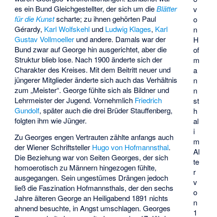
es ein Bund Gleichgestellter, der sich um die
Blätter
v
für die Kunst
scharte; zu ihnen gehörten
Paul
o
Gérardy
,
Karl Wolfskehl
und
Ludwig Klages
,
Karl
n
Gustav Vollmoeller
und andere. Damals war der
H
Bund zwar auf George hin ausgerichtet, aber die
of
Struktur blieb lose. Nach 1900 änderte sich der
m
Charakter des Kreises. Mit dem Beitritt neuer und
a
jüngerer Mitglieder änderte sich auch das Verhältnis
n
zum „Meister“. George fühlte sich als Bildner und
n
Lehrmeister der Jugend. Vornehmlich
Friedrich
st
Gundolf
, später auch die drei Brüder Stauffenberg,
h
folgten ihm wie Jünger.
al
i
Zu Georges engen Vertrauten zählte anfangs auch
m
der Wiener Schriftsteller
Hugo von Hofmannsthal
.
Al
Die Beziehung war von Seiten Georges, der sich
te
homoerotisch zu Männern hingezogen fühlte,
r
ausgegangen. Sein ungestümes Drängen jedoch
v
ließ die Faszination Hofmannsthals, der den sechs
o
Jahre älteren George an Heiligabend 1891 nichts
n
ahnend besuchte, in Angst umschlagen. Georges
1