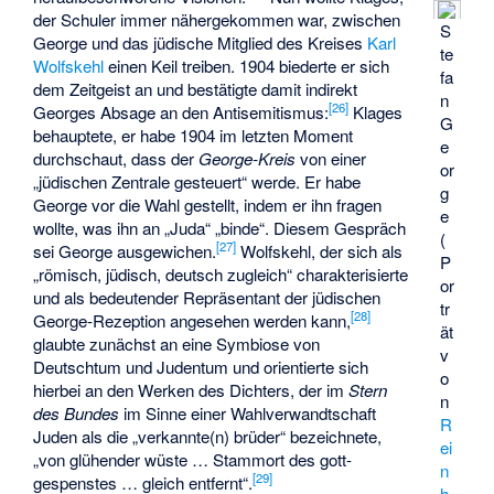
der Schuler immer nähergekommen war, zwischen
S
George und das jüdische Mitglied des Kreises
Karl
te
Wolfskehl
einen Keil treiben. 1904 biederte er sich
fa
dem Zeitgeist an und bestätigte damit indirekt
n
[
26
]
Georges Absage an den Antisemitismus:
Klages
G
behauptete, er habe 1904 im letzten Moment
e
durchschaut, dass der
George-Kreis
von einer
or
„jüdischen Zentrale gesteuert“ werde. Er habe
g
George vor die Wahl gestellt, indem er ihn fragen
e
wollte, was ihn an „Juda“ „binde“. Diesem Gespräch
(
[
27
]
sei George ausgewichen.
Wolfskehl, der sich als
P
„römisch, jüdisch, deutsch zugleich“ charakterisierte
or
und als bedeutender Repräsentant der jüdischen
tr
[
28
]
George-Rezeption angesehen werden kann,
ät
glaubte zunächst an eine Symbiose von
v
Deutschtum und Judentum und orientierte sich
o
hierbei an den Werken des Dichters, der im
Stern
n
des Bundes
im Sinne einer Wahlverwandtschaft
R
Juden als die „verkannte(n) brüder“ bezeichnete,
ei
„von glühender wüste … Stammort des gott-
n
[
29
]
gespenstes … gleich entfernt“.
h