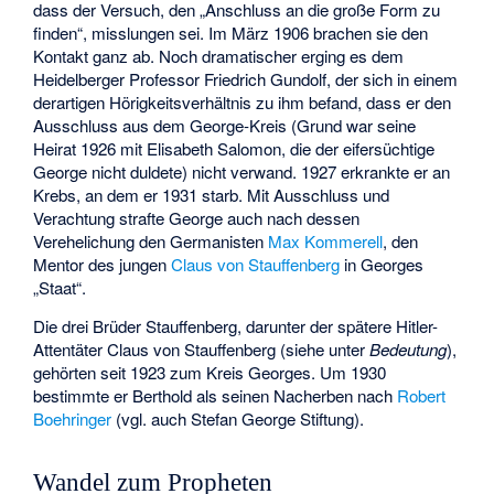
dass der Versuch, den „Anschluss an die große Form zu
finden“, misslungen sei. Im März 1906 brachen sie den
Kontakt ganz ab. Noch dramatischer erging es dem
Heidelberger Professor Friedrich Gundolf, der sich in einem
derartigen Hörigkeitsverhältnis zu ihm befand, dass er den
Ausschluss aus dem George-Kreis (Grund war seine
Heirat 1926 mit Elisabeth Salomon, die der eifersüchtige
George nicht duldete) nicht verwand. 1927 erkrankte er an
Krebs, an dem er 1931 starb. Mit Ausschluss und
Verachtung strafte George auch nach dessen
Verehelichung den Germanisten
Max Kommerell
, den
Mentor des jungen
Claus von Stauffenberg
in Georges
„Staat“.
Die drei Brüder Stauffenberg, darunter der spätere Hitler-
Attentäter Claus von Stauffenberg (siehe unter
Bedeutung
),
gehörten seit 1923 zum Kreis Georges. Um 1930
bestimmte er Berthold als seinen Nacherben nach
Robert
Boehringer
(vgl. auch
Stefan George Stiftung
).
Wandel zum Propheten