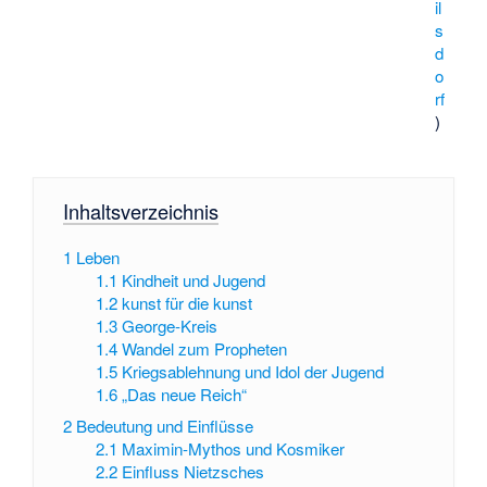
il
s
d
o
rf
)
Inhaltsverzeichnis
1
Leben
1.1
Kindheit und Jugend
1.2
kunst für die kunst
1.3
George-Kreis
1.4
Wandel zum Propheten
1.5
Kriegsablehnung und Idol der Jugend
1.6
„Das neue Reich“
2
Bedeutung und Einflüsse
2.1
Maximin-Mythos und Kosmiker
2.2
Einfluss Nietzsches