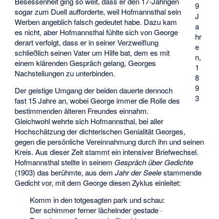
Besessenheit ging so weit, dass er den 17-Jährigen
9
sogar zum Duell aufforderte, weil Hofmannsthal sein
J
Werben angeblich falsch gedeutet habe. Dazu kam
a
es nicht, aber Hofmannsthal fühlte sich von George
hr
derart verfolgt, dass er in seiner Verzweiflung
e
schließlich seinen Vater um Hilfe bat, dem es mit
n,
einem klärenden Gespräch gelang, Georges
1
Nachstellungen zu unterbinden.
8
9
Der geistige Umgang der beiden dauerte dennoch
3
fast 15 Jahre an, wobei George immer die Rolle des
bestimmenden älteren Freundes einnahm.
Gleichwohl wehrte sich Hofmannsthal, bei aller
Hochschätzung der dichterischen Genialität Georges,
gegen die persönliche Vereinnahmung durch ihn und seinen
Kreis. Aus dieser Zeit stammt ein intensiver Briefwechsel.
Hofmannsthal stellte in seinem
Gespräch über Gedichte
(1903) das berühmte, aus dem
Jahr der Seele
stammende
Gedicht vor, mit dem George diesen Zyklus einleitet:
Komm in den totgesagten park und schau:
Der schimmer ferner lächelnder gestade ·