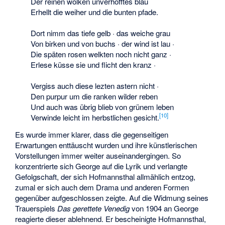
Der reinen wolken unverhofftes blau
Erhellt die weiher und die bunten pfade.
Dort nimm das tiefe gelb · das weiche grau
Von birken und von buchs · der wind ist lau ·
Die späten rosen welkten noch nicht ganz ·
Erlese küsse sie und flicht den kranz ·
Vergiss auch diese lezten astern nicht ·
Den purpur um die ranken wilder reben
Und auch was übrig blieb von grünem leben
[
10
]
Verwinde leicht im herbstlichen gesicht.
Es wurde immer klarer, dass die gegenseitigen
Erwartungen enttäuscht wurden und ihre künstlerischen
Vorstellungen immer weiter auseinandergingen. So
konzentrierte sich George auf die Lyrik und verlangte
Gefolgschaft, der sich Hofmannsthal allmählich entzog,
zumal er sich auch dem Drama und anderen Formen
gegenüber aufgeschlossen zeigte. Auf die Widmung seines
Trauerspiels
Das gerettete Venedig
von 1904 an George
reagierte dieser ablehnend. Er bescheinigte Hofmannsthal,