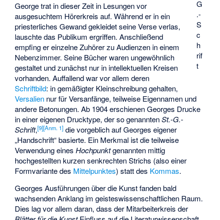
G
George trat in dieser Zeit in Lesungen vor
.-
ausgesuchtem Hörerkreis auf. Während er in ein
S
priesterliches Gewand gekleidet seine Verse verlas,
c
lauschte das Publikum ergriffen. Anschließend
h
empfing er einzelne Zuhörer zu Audienzen in einem
rif
Nebenzimmer. Seine Bücher waren ungewöhnlich
t
gestaltet und zunächst nur in intellektuellen Kreisen
vorhanden. Auffallend war vor allem deren
Schriftbild
: in gemäßigter Kleinschreibung gehalten,
Versalien
nur für Versanfänge, teilweise Eigennamen und
andere Betonungen. Ab 1904 erschienen Georges Drucke
in einer eigenen Drucktype, der so genannten
St.-G.-
[
9
]
[
Anm. 1
]
Schrift
,
die vorgeblich auf Georges eigener
„Handschrift“ basierte. Ein Merkmal ist die teilweise
Verwendung eines
Hochpunkt
genannten mittig
hochgestellten kurzen senkrechten Strichs (also einer
Formvariante des
Mittelpunktes
) statt des
Kommas
.
Georges Ausführungen über die Kunst fanden bald
wachsenden Anklang im geisteswissenschaftlichen Raum.
Dies lag vor allem daran, dass der Mitarbeiterkreis der
Blätter für die Kunst
Einfluss auf die Literaturwissenschaft