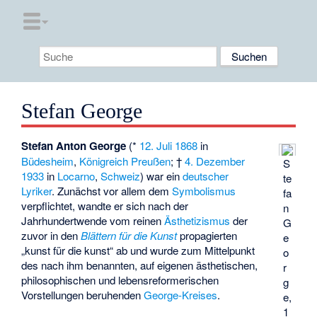
Stefan George
Stefan Anton George
(*
12. Juli
1868
in
Büdesheim
,
Königreich Preußen
; †
4. Dezember
S
1933
in
Locarno
,
Schweiz
) war ein
deutscher
te
Lyriker
. Zunächst vor allem dem
Symbolismus
fa
verpflichtet, wandte er sich nach der
n
Jahrhundertwende vom reinen
Ästhetizismus
der
G
zuvor in den
Blättern für die Kunst
propagierten
e
„kunst für die kunst“ ab und wurde zum Mittelpunkt
o
des nach ihm benannten, auf eigenen ästhetischen,
r
philosophischen und lebensreformerischen
g
Vorstellungen beruhenden
George-Kreises
.
e,
1