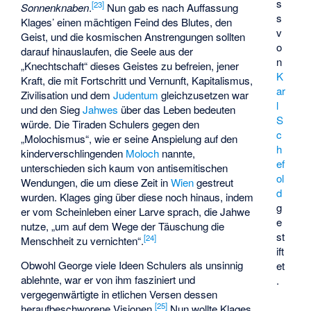
s
[
23
]
Sonnenknaben
.
Nun gab es nach Auffassung
s
Klages’ einen mächtigen Feind des Blutes, den
v
Geist, und die kosmischen Anstrengungen sollten
o
darauf hinauslaufen, die Seele aus der
n
„Knechtschaft“ dieses Geistes zu befreien, jener
K
Kraft, die mit Fortschritt und Vernunft, Kapitalismus,
ar
Zivilisation und dem
Judentum
gleichzusetzen war
l
und den Sieg
Jahwes
über das Leben bedeuten
S
würde. Die Tiraden Schulers gegen den
c
„Molochismus“, wie er seine Anspielung auf den
h
kinderverschlingenden
Moloch
nannte,
ef
unterschieden sich kaum von antisemitischen
ol
Wendungen, die um diese Zeit in
Wien
gestreut
d
wurden. Klages ging über diese noch hinaus, indem
g
er vom Scheinleben einer Larve sprach, die Jahwe
e
nutze, „um auf dem Wege der Täuschung die
st
[
24
]
Menschheit zu vernichten“.
ift
Obwohl George viele Ideen Schulers als unsinnig
et
ablehnte, war er von ihm fasziniert und
.
vergegenwärtigte in etlichen Versen dessen
[
25
]
heraufbeschworene Visionen.
Nun wollte Klages,