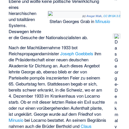
Ebene und wollte keine politische Verwirklichung
eines
hierarchischen
(c)
Ansgar Walk
,
CC BY-SA 3.0
und totalitären
Stefan Georges Grab in
Minusio
Systems.
Deswegen lehnte
er die Gesuche der Nationalsozialisten ab.
D
Nach der Machtübernahme 1933 bot
a
Reichspropagandaminister
Joseph Goebbels
ihm
s
die Präsidentschaft einer neuen deutschen
G
Akademie für Dichtung an. Auch dieses Angebot
e
lehnte George ab, ebenso blieb er der von
or
Parteiseite pompös inszenierten Feier zu seinem
g
65. Geburtstag fern. Stattdessen begab er sich,
e-
bereits schwer erkrankt, in die Schweiz, wo er am
D
4. Dezember 1933 im Krankenhaus von Locarno
e
starb. Ob er mit dieser letzten Reise ein Exil suchte
n
oder nur einen vorübergehenden Aufenthalt plante,
k
ist ungeklärt. George wurde auf dem Friedhof von
m
Minusio
bei Locarno bestattet. An seinem Begräbnis
al
nahmen auch die Brüder Berthold und
Claus
v