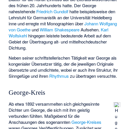
des frühen 20. Jahrhunderts hatte. Der George
nahestehende
Friedrich Gundolf
hatte beispielsweise den
Lehrstuhl für Germanistik an der Universität Heidelberg
inne und erregte mit Monographien über
Johann Wolfgang
von Goethe
und
William Shakespeare
Aufsehen.
Karl
Wolfskehl
hingegen leistete bedeutende Arbeit auf dem
Gebiet der Übertragung alt- und mittelhochdeutscher
Dichtung.
Neben seiner schriftstellerischen Tätigkeit war George als
kongenialer Übersetzer tätig, der die jeweiligen Originale
übersetzte und umdichtete, wobei er auch ihre Struktur, ihr
Sinngefüge und ihren
Rhythmus
zu übertragen versuchte.
George-Kreis
Ab etwa 1892 versammelten sich gleichgesinnte
Dichter um George, die sich mit ihm geistig
H
verbunden fühlten. Maßgebend für die
u
Anschauungen des sogenannten
George-Kreises
g
waren Georges Veröffentlichungen. Zunächst war
o