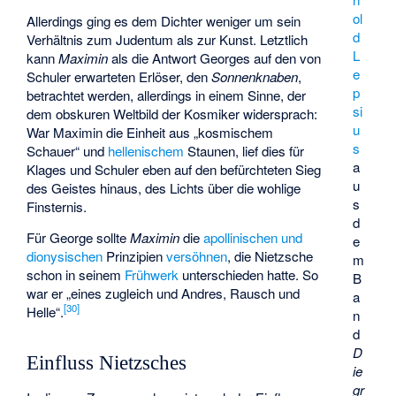
ol
Allerdings ging es dem Dichter weniger um sein
d
Verhältnis zum Judentum als zur Kunst. Letztlich
L
kann
Maximin
als die Antwort Georges auf den von
e
Schuler erwarteten Erlöser, den
Sonnenknaben
,
p
betrachtet werden, allerdings in einem Sinne, der
si
dem obskuren Weltbild der Kosmiker widersprach:
u
War Maximin die Einheit aus „kosmischem
s
Schauer“ und
hellenischem
Staunen, lief dies für
a
Klages und Schuler eben auf den befürchteten Sieg
u
des Geistes hinaus, des Lichts über die wohlige
s
Finsternis.
d
Für George sollte
Maximin
die
apollinischen und
e
dionysischen
Prinzipien
versöhnen
, die Nietzsche
m
schon in seinem
Frühwerk
unterschieden hatte. So
B
war er „eines zugleich und Andres, Rausch und
a
[
30
]
Helle“.
n
d
D
Einfluss Nietzsches
ie
gr