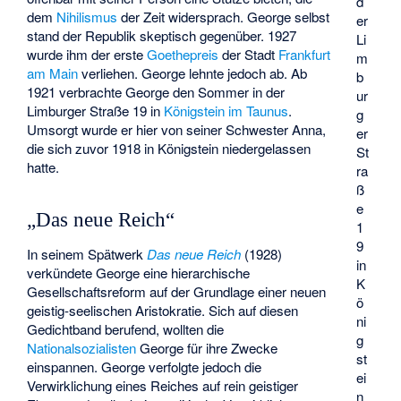
d
dem
Nihilismus
der Zeit widersprach. George selbst
er
stand der Republik skeptisch gegenüber. 1927
Li
wurde ihm der erste
Goethepreis
der Stadt
Frankfurt
m
am Main
verliehen. George lehnte jedoch ab. Ab
b
1921 verbrachte George den Sommer in der
ur
Limburger Straße 19 in
Königstein im Taunus
.
g
Umsorgt wurde er hier von seiner Schwester Anna,
er
die sich zuvor 1918 in Königstein niedergelassen
St
hatte.
ra
ß
e
„Das neue Reich“
1
9
In seinem Spätwerk
Das neue Reich
(1928)
in
verkündete George eine hierarchische
K
Gesellschaftsreform auf der Grundlage einer neuen
ö
geistig-seelischen Aristokratie. Sich auf diesen
ni
Gedichtband berufend, wollten die
g
Nationalsozialisten
George für ihre Zwecke
st
einspannen. George verfolgte jedoch die
ei
Verwirklichung eines Reiches auf rein geistiger
n