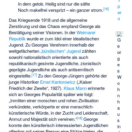
In dem getob. Heilig sind nur die säfte
p
[
16
]
Noch makelfrei versprizt – ein ganzer strom.
er
n
Das Kriegsende 1918 und die allgemeine
Zerstörung und das Chaos empfand George als
Bestätigung seiner Visionen. In der
Weimarer
Republik
wurde er zum Idol einer idealistischen
G
Jugend. Zu Georges Verehrern innerhalb der
e
weitgefächerten
„bündischen“ Jugend
zählten
or
sowohl nationalistisch orientierte als auch
g
republikanisch gesinnte Jugendliche, zionistisch
e
geprägte Jugendliche als auch antisemitisch
s
[
17
]
eingestellte.
Zu den George-Jüngern gehörte der
W
junge Historiker
Ernst Kantorowicz
(„Kaiser
o
Friedrich der Zweite“, 1927).
Klaus Mann
erinnerte
h
sich an Georges Popularität später wie folgt:
n
„Inmitten einer morschen und rohen Zivilisation
h
verkündete, verkörperte er eine menschlich-
a
künstlerische Würde, in der Zucht und Leidenschaft,
u
[
18
]
Anmut und Majestät sich vereinen.“
George
s
konnte den künstlerisch interessierten Jugendlichen
in
offenbar mit seiner Person eine Stütze bieten, die