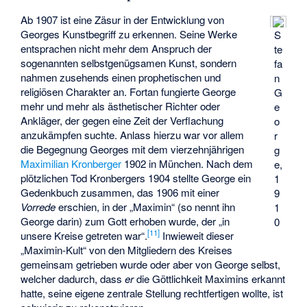
Ab 1907 ist eine Zäsur in der Entwicklung von
Georges Kunstbegriff zu erkennen. Seine Werke
S
entsprachen nicht mehr dem Anspruch der
te
sogenannten selbstgenügsamen Kunst, sondern
fa
nahmen zusehends einen prophetischen und
n
religiösen Charakter an. Fortan fungierte George
G
mehr und mehr als ästhetischer Richter oder
e
Ankläger, der gegen eine Zeit der Verflachung
o
anzukämpfen suchte. Anlass hierzu war vor allem
r
die Begegnung Georges mit dem vierzehnjährigen
g
Maximilian Kronberger
1902 in München. Nach dem
e,
plötzlichen Tod Kronbergers 1904 stellte George ein
1
Gedenkbuch zusammen, das 1906 mit einer
9
Vorrede
erschien, in der „Maximin“ (so nennt ihn
1
George darin) zum Gott erhoben wurde, der „in
0
[
11
]
unsere Kreise getreten war“.
Inwieweit dieser
„Maximin-Kult“ von den Mitgliedern des Kreises
gemeinsam getrieben wurde oder aber von George selbst,
welcher dadurch, dass
er
die Göttlichkeit Maximins erkannt
hatte, seine eigene zentrale Stellung rechtfertigen wollte, ist