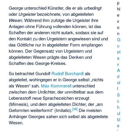
p
George unterschied Künstler, die er als
urbedingt
hi
oder
Urgeister
bezeichnete, von
abgeleiteten
e
Wesen
. Während ihm zufolge die Urgeister ihre
v
Anlagen ohne Führung vollenden können, ist das
o
Schaffen der anderen nicht autark, sodass sie auf
n
den Kontakt zu den Urgeistern angewiesen sind und
G
das Göttliche nur in abgeleiteter Form empfangen
u
können. Der Gegensatz von Urgeistern und
st
abgeleiteten Wesen prägte das Denken und
a
Schaffen des George-Kreises.
v
A
So betrachtet Gundolf
Rudolf Borchardt
als
d
abgeleitet, wohingegen er in George selbst „nichts
ol
als Wesen“ sah.
Max Kommerell
unterschied
f
zwischen dem Urdichter, der unmittelbar aus dem
S
Lebensstoff neue Sprachezeichen erzeugt
c
(Mimesis), und dem abgeleiteten Dichter, der „am
h
[
38
]
Geformten weiterformt“ (Imitatio).
Die meisten
ul
Anhänger Georges sahen sich selbst als abgeleitete
tz
Wesen.
e