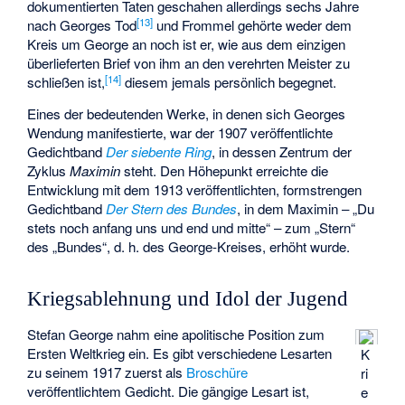
dokumentierten Taten geschahen allerdings sechs Jahre
[
13
]
nach Georges Tod
und Frommel gehörte weder dem
Kreis um George an noch ist er, wie aus dem einzigen
überlieferten Brief von ihm an den verehrten Meister zu
[
14
]
schließen ist,
diesem jemals persönlich begegnet.
Eines der bedeutenden Werke, in denen sich Georges
Wendung manifestierte, war der 1907 veröffentlichte
Gedichtband
Der siebente Ring
, in dessen Zentrum der
Zyklus
Maximin
steht. Den Höhepunkt erreichte die
Entwicklung mit dem 1913 veröffentlichten, formstrengen
Gedichtband
Der Stern des Bundes
, in dem Maximin – „Du
stets noch anfang uns und end und mitte“ – zum „Stern“
des „Bundes“, d. h. des George-Kreises, erhöht wurde.
Kriegsablehnung und Idol der Jugend
Stefan George nahm eine apolitische Position zum
Ersten Weltkrieg ein. Es gibt verschiedene Lesarten
K
zu seinem 1917 zuerst als
Broschüre
ri
veröffentlichtem Gedicht. Die gängige Lesart ist,
e