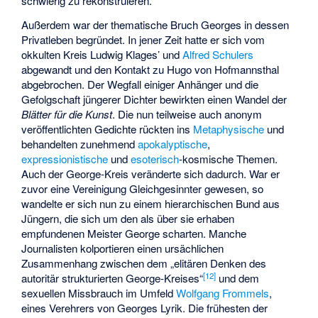
schwierig zu rekonstruieren.
Außerdem war der thematische Bruch Georges in dessen
Privatleben begründet. In jener Zeit hatte er sich vom
okkulten Kreis Ludwig Klages’ und
Alfred Schulers
abgewandt und den Kontakt zu Hugo von Hofmannsthal
abgebrochen. Der Wegfall einiger Anhänger und die
Gefolgschaft jüngerer Dichter bewirkten einen Wandel der
Blätter für die Kunst
. Die nun teilweise auch anonym
veröffentlichten Gedichte rückten ins
Metaphysische
und
behandelten zunehmend
apokalyptische
,
expressionistische
und
esoterisch
-kosmische Themen.
Auch der George-Kreis veränderte sich dadurch. War er
zuvor eine Vereinigung Gleichgesinnter gewesen, so
wandelte er sich nun zu einem hierarchischen Bund aus
Jüngern, die sich um den als über sie erhaben
empfundenen Meister George scharten. Manche
Journalisten kolportieren einen ursächlichen
Zusammenhang zwischen dem „elitären Denken des
[
12
]
autoritär strukturierten George-Kreises“
und dem
sexuellen Missbrauch im Umfeld
Wolfgang Frommels
,
eines Verehrers von Georges Lyrik. Die frühesten der