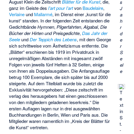
August Klein
die Zeitschrift
Blätter für die Kunst
, die,
s
ganz im Geiste des
l’art pour l’art
von
Baudelaire
,
J
Verlaine
und
Mallarmé
, im Dienst einer „kunst für die
a
kunst“ standen. In der folgenden Zeit entstanden die
h
Gedichtbände
Hymnen
,
Pilgerfahrten
,
Algabal
,
Die
r
Bücher der Hirten und Preisgedichte
,
Das Jahr der
d
Seele
und
Der Teppich des Lebens
, mit dem George
e
sich schrittweise vom Ästhetizismus entfernte. Die
r
„Blätter“ erschienen bis 1919 im Privatdruck in
S
unregelmäßigen Abständen mit insgesamt zwölf
e
Folgen von jeweils fünf Heften à 32 Seiten, einige
el
von ihnen als Doppelausgaben. Die Anfangsauflage
e
betrug 100 Exemplare, die sich später bis auf 2000
steigerte. Auf dem Titelblatt wurde bis zuletzt die
Exklusivität hervorgehoben: „Diese zeitschrift im
T
verlag des herausgebers hat einen geschlossenen
e
von den mitgliedern geladenen leserkreis.“ Die
xt
ersten Auflagen lagen nur in drei ausgewählten
in
Buchhandlungen in Berlin, Wien und Paris aus. Die
S
Mitglieder waren namentlich im „Kreis der Blätter für
t.
die Kunst“ vertreten.
-