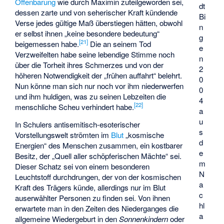
Offenbarung
wie durch Maximin zuteilgeworden sei,
dt
dessen zarte und von seherischer Kraft kündende
Bi
Verse jedes gültige Maß überstiegen hätten, obwohl
n
er selbst ihnen „keine besondere bedeutung“
g
[
21
]
beigemessen habe.
Die an seinem Tod
e
Verzweifelten habe seine lebendige Stimme noch
n
über die Torheit ihres Schmerzes und von der
2
höheren Notwendigkeit der „frühen auffahrt“ belehrt.
0
Nun könne man sich nur noch vor ihm niederwerfen
0
und ihm huldigen, was zu seinen Lebzeiten die
4
[
22
]
menschliche Scheu verhindert habe.
a
u
In Schulers antisemitisch-esoterischer
s
Vorstellungswelt strömten im
Blut
„kosmische
d
Energien“ des Menschen zusammen, ein kostbarer
e
Besitz, der „Quell aller schöpferischen Mächte“ sei.
m
Dieser Schatz sei von einem besonderen
N
Leuchtstoff durchdrungen, der von der kosmischen
a
Kraft des Trägers künde, allerdings nur im Blut
c
auserwählter Personen zu finden sei. Von ihnen
hl
erwartete man in den Zeiten des Niederganges die
a
allgemeine Wiedergeburt in den
Sonnenkindern
oder