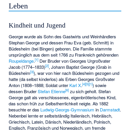
Leben
Kindheit und Jugend
George wurde als Sohn des Gastwirts und Weinhändlers
Stephan George und dessen Frau Eva (geb. Schmitt) in
Büdesheim (bei Bingen) geboren. Die Familie stammte
ursprünglich aus dem seit 1766 zu Frankreich gehörenden
[
1
]
Roupeldange
.
Der Bruder von Georges Urgroßvater
[
2
]
Jacob (1774–1833)
, Johann Baptist George (Grab in
[
3
]
Büdesheim
), war von hier nach Büdesheim gezogen und
hatte (da selbst kinderlos) als Erben Georges Großvater
[
4
]
[
5
]
[
1
]
Anton (1808–1888; Soldat unter
Karl X
.
) sowie
[
6
]
dessen Bruder
Stefan Etienne
zu sich geholt. Stefan
George galt als verschlossenes, eigenbrötlerisches Kind,
das schon früh zur Selbstherrlichkeit neigte. Ab 1882
besuchte er das
Ludwig-Georgs-Gymnasium
in
Darmstadt
.
Nebenbei lernte er selbstständig Italienisch, Hebräisch,
Griechisch, Latein, Dänisch, Niederländisch, Polnisch,
Englisch, Französisch und Norwegisch, um fremde