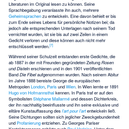
Literaturen im Original lesen zu können. Seine
Sprachbegabung veranlasste ihn auch, mehrere
Geheimsprachen
zu entwickeln. Eine davon behielt er bis
zum Ende seines Lebens für persönliche Notizen bei; da
jedoch alle entsprechenden Unterlagen nach seinem Tod
vernichtet wurden, ist sie bis auf zwei Zeilen in einem
Gedicht verloren und diese können auch nicht mehr
[
7
]
entschlüsselt werden.
Während seiner Schulzeit entstanden erste Gedichte, die
ab 1887 in der mit Freunden gegründeten Zeitung
Rosen
und Disteln
erschienen und in den 1901 veröffentlichten
Band
Die Fibel
aufgenommen wurden. Nach seinem Abitur
im Jahre 1888 bereiste George die europäischen
Metropolen
London
,
Paris
und
Wien
. In Wien lernte er 1891
Hugo von Hofmannsthal
kennen. In Paris traf er auf den
Symbolisten
Stéphane Mallarmé
und dessen Dichterkreis,
der ihn nachhaltig beeinflusste und ihn seine exklusive und
elitäre Kunstauffassung des
l’art pour l’art
entwickeln ließ.
Seine Dichtungen sollten sich jeglicher Zweckgebundenheit
und
Profanierung
entziehen. Zu Georges Pariser
Kontaktpersonen gehörte auch
Paul Verlaine
. Unter dem