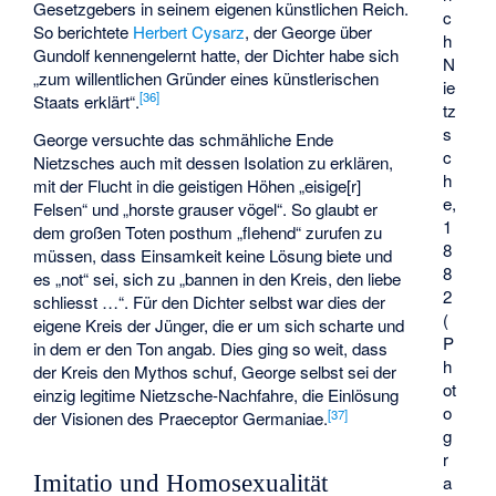
Gesetzgebers in seinem eigenen künstlichen Reich.
c
So berichtete
Herbert Cysarz
, der George über
h
Gundolf kennengelernt hatte, der Dichter habe sich
N
„zum willentlichen Gründer eines künstlerischen
ie
[
36
]
Staats erklärt“.
tz
s
George versuchte das schmähliche Ende
c
Nietzsches auch mit dessen Isolation zu erklären,
h
mit der Flucht in die geistigen Höhen „eisige[r]
e,
Felsen“ und „horste grauser vögel“. So glaubt er
1
dem großen Toten posthum „flehend“ zurufen zu
8
müssen, dass Einsamkeit keine Lösung biete und
8
es „not“ sei, sich zu „bannen in den Kreis, den liebe
2
schliesst …“. Für den Dichter selbst war dies der
(
eigene Kreis der Jünger, die er um sich scharte und
P
in dem er den Ton angab. Dies ging so weit, dass
h
der Kreis den Mythos schuf, George selbst sei der
ot
einzig legitime Nietzsche-Nachfahre, die Einlösung
o
[
37
]
der Visionen des Praeceptor Germaniae.
g
r
Imitatio und Homosexualität
a