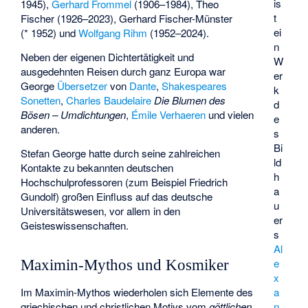
is
1945),
Gerhard Frommel
(1906–1984),
Theo
t
Fischer
(1926–2023),
Gerhard Fischer-Münster
ei
(* 1952) und
Wolfgang Rihm
(1952–2024).
n
Neben der eigenen Dichtertätigkeit und
W
ausgedehnten Reisen durch ganz Europa war
er
George
Übersetzer
von
Dante
,
Shakespeares
k
Sonetten
,
Charles Baudelaire
Die Blumen des
d
Bösen – Umdichtungen
,
Émile Verhaeren
und vielen
e
anderen.
s
Bi
Stefan George hatte durch seine zahlreichen
ld
Kontakte zu bekannten deutschen
h
Hochschulprofessoren (zum Beispiel Friedrich
a
Gundolf) großen Einfluss auf das deutsche
u
Universitätswesen, vor allem in den
er
Geisteswissenschaften.
s
Al
e
Maximin-Mythos und Kosmiker
x
Im Maximin-Mythos wiederholen sich Elemente des
a
griechischen und christlichen Motivs vom
göttlichen
n