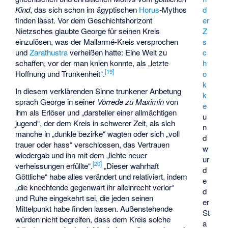
Kind
, das sich schon im ägyptischen
Horus
-Mythos
d
finden lässt. Vor dem Geschichtshorizont
er
Nietzsches glaubte George für seinen Kreis
Z
einzulösen, was der Mallarmé-Kreis versprochen
s
und
Zarathustra
verheißen hatte: Eine Welt zu
c
schaffen, vor der man knien konnte, als „letzte
h
[
19
]
Hoffnung und Trunkenheit“.
o
k
In diesem verklärenden Sinne trunkener Anbetung
k
sprach George in seiner
Vorrede zu Maximin
von
e
ihm als Erlöser und „darsteller einer allmächtigen
u
jugend“, der dem Kreis in schwerer Zeit, als sich
n
manche in „dunkle bezirke“ wagten oder sich „voll
d
trauer oder hass“ verschlossen, das Vertrauen
w
wiedergab und ihn mit dem „lichte neuer
ur
[
20
]
verheissungen erfüllte“.
„Dieser wahrhaft
d
Göttliche“ habe alles verändert und relativiert, indem
e
„die knechtende gegenwart ihr alleinrecht verlor“
d
und Ruhe eingekehrt sei, die jeden seinen
er
Mittelpunkt habe finden lassen. Außenstehende
St
würden nicht begreifen, dass dem Kreis solche
a