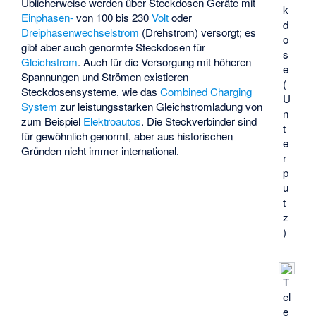
Üblicherweise werden über Steckdosen Geräte mit
k
Einphasen-
von 100 bis 230
Volt
oder
d
Dreiphasenwechselstrom
(Drehstrom) versorgt; es
o
gibt aber auch genormte Steckdosen für
s
Gleichstrom
. Auch für die Versorgung mit höheren
e
Spannungen und Strömen existieren
(
Steckdosensysteme, wie das
Combined Charging
U
System
zur leistungsstarken Gleichstromladung von
n
zum Beispiel
Elektroautos
. Die Steckverbinder sind
t
für gewöhnlich genormt, aber aus historischen
e
Gründen nicht immer international.
r
p
u
t
z
)
T
el
e