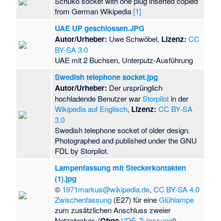
Schuko socket with one plug inserted copied
from German Wikipedia
[1]
UAE UP geschlossen.JPG
Autor/Urheber:
Uwe Schwöbel,
Lizenz:
CC
BY-SA 3.0
UAE mit 2 Buchsen, Unterputz-Ausführung
Swedish telephone socket.jpg
Autor/Urheber:
Der ursprünglich
hochladende Benutzer war
Storpilot
in der
Wikipedia auf Englisch
,
Lizenz:
CC BY-SA
3.0
Swedish telephone socket of older design.
Photographed and published under the GNU
FDL by Storpilot.
Lampenfassung mit Steckerkontakten
(1).jpg
©
1971markus@wikipedia.de
,
CC BY-SA 4.0
Zwischenfassung
(E27) für eine
Glühlampe
zum zusätzlichen Anschluss zweier
Netzstecker. (
Ohne
VDE-Zulassung
!)