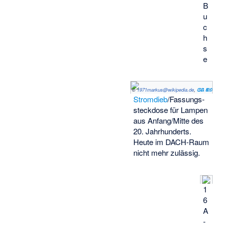
B
u
c
h
s
e
©
1971markus@wikipedia.de
,
CC BY-SA 4.0
Stromdieb
/Fassungs­
steck­dose für Lampen
aus Anfang/Mitte des
20. Jahrhunderts.
Heute im DACH-Raum
nicht mehr zulässig.
1
6
A
-