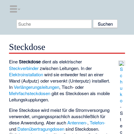
Steckdose
Eine
Steckdose
dient als elektrischer
Steckverbinder
zwischen Leitungen. In der
S
Elektroinstallation
wird sie entweder fest an einer
c
Wand (
Aufputz
) oder versenkt (
Unterputz
) installiert.
h
In
Verlängerungsleitungen
, Tisch- oder
u
Mehrfachsteckdosen
gibt es Steckdosen als mobile
k
Leitungskupplungen.
o
-
Eine Steckdose wird meist für die Stromversorgung
S
verwendet, umgangssprachlich ausschließlich für
t
diese Anwendung. Aber auch
Antennen-
,
Telefon-
e
und
Datenübertragungdosen
sind Steckdosen.
c