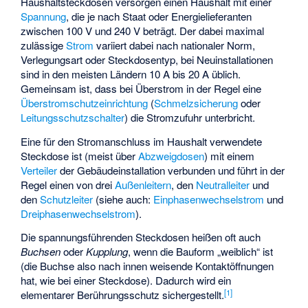
Haushaltsteckdosen versorgen einen Haushalt mit einer
Spannung
, die je nach Staat oder Energielieferanten
zwischen 100 V und 240 V beträgt. Der dabei maximal
zulässige
Strom
variiert dabei nach nationaler Norm,
Verlegungsart oder Steckdosentyp, bei Neuinstallationen
sind in den meisten Ländern 10 A bis 20 A üblich.
Gemeinsam ist, dass bei Überstrom in der Regel eine
Überstromschutzeinrichtung
(
Schmelzsicherung
oder
Leitungsschutzschalter
) die Stromzufuhr unterbricht.
Eine für den Stromanschluss im Haushalt verwendete
Steckdose ist (meist über
Abzweigdosen
) mit einem
Verteiler
der Gebäudeinstallation verbunden und führt in der
Regel einen von drei
Außenleitern
, den
Neutralleiter
und
den
Schutzleiter
(siehe auch:
Einphasenwechselstrom
und
Dreiphasenwechselstrom
).
Die spannungsführenden Steckdosen heißen oft auch
Buchsen
oder
Kupplung
, wenn die Bauform „weiblich“ ist
(die Buchse also nach innen weisende Kontaktöffnungen
hat, wie bei einer Steckdose). Dadurch wird ein
[
1
]
elementarer Berührungsschutz sichergestellt.