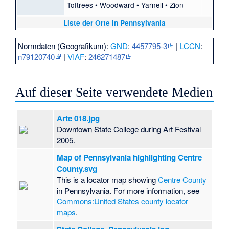
Toftrees
•
Woodward
•
Yarnell
•
Zion
Liste der Orte in Pennsylvania
Normdaten (Geografikum):
GND
:
4457795-3
|
LCCN
:
n79120740
|
VIAF
:
246271487
Auf dieser Seite verwendete Medien
Arte 018.jpg
Downtown State College during Art Festival
2005.
Map of Pennsylvania highlighting Centre
County.svg
This is a locator map showing
Centre County
in Pennsylvania. For more information, see
Commons:United States county locator
maps
.