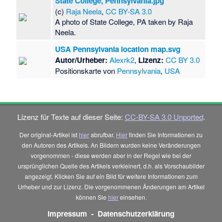
State College, Pennsylvania.jpg
(c)
Raja Neela
,
CC BY-SA 3.0
A photo of State College, PA taken by Raja
Neela.
USA Pennsylvania location map.svg
Autor/Urheber:
Alexrk2
,
Lizenz:
CC BY 3.0
Positionskarte von
Pennsylvania
,
USA
Lizenz für Texte auf dieser Seite:
CC-BY-SA 3.0 Unported
.
Der original-Artikel ist
hier
abrufbar.
Hier
finden Sie Informationen zu
den Autoren des Artikels. An Bildern wurden keine Veränderungen
vorgenommen - diese werden aber in der Regel wie bei der
ursprünglichen Quelle des Artikels verkleinert, d.h. als Vorschaubilder
angezeigt. Klicken Sie auf ein Bild für weitere Informationen zum
Urheber und zur Lizenz. Die vorgenommenen Änderungen am Artikel
können Sie
hier
einsehen.
Impressum
-
Datenschutzerklärung