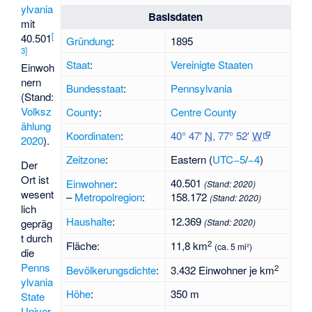
ylvania
Basisdaten
mit
[
40.501
Gründung
:
1895
3
]
Staat
:
Vereinigte Staaten
Einwoh
nern
Bundesstaat
:
Pennsylvania
(Stand:
Volksz
County
:
Centre County
ählung
Koordinaten
:
40° 47′
N
,
77° 52′
W
2020
).
Zeitzone
:
Eastern (
UTC−5
/
−4
)
Der
Ort ist
40.501
Einwohner
:
(Stand:
2020
)
wesent
–
Metropolregion
:
158.172
(Stand:
2020
)
lich
Haushalte
:
12.369
gepräg
(Stand:
2020
)
t durch
2
Fläche:
11,8 km
(ca. 5 mi²)
die
Penns
2
Bevölkerungsdichte
:
3.432 Einwohner je km
ylvania
Höhe
:
350 m
State
Univer