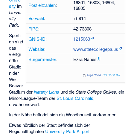
16801, 16803, 16804,
Postleitzahlen
:
sity
im
16805
Univer
Vorwahl
:
814
sity
+1
Park
.
FIPS
:
42-73808
Sportli
GNIS-ID
:
1215063
ch sind
das
Website
:
www.statecollegepa.us
viertgr
[
1
]
Bürgermeister
:
Ezra Nanes
ößte
Stadio
n der
(c)
Raja Neela
,
CC BY-SA 3.0
Welt
Beaver
Stadium
der
Nittany Lions
und die
State College Spikes
, ein
Minor-League-Team der
St. Louis Cardinals
,
erwähnenswert.
In der Nähe befindet sich ein
Woodhouseit
-Vorkommen.
Etwas nördlich der Stadt befindet sich der
Regionalflughafen
University Park Airport
.