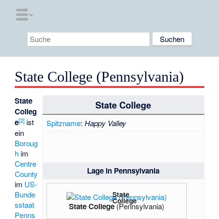
State College (Pennsylvania)
State
State College
Colleg
[
2
]
e
ist
Spitzname
:
Happy Valley
ein
Boroug
h
im
Centre
Lage in Pennsylvania
County
im
US-
Bunde
State
College
sstaat
State College
(Pennsylvania)
Penns