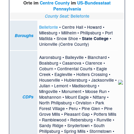
Orte im
Centre County
im
US-Bundesstaat
Pennsylvania
Bellefonte
County Seat
:
Bellefonte
•
Centre Hall
•
Howard
•
Milesburg
•
Millheim
•
Philipsburg
•
Port
Boroughs
Matilda
•
Snow Shoe
•
•
State College
Unionville (Centre County)
Aaronsburg
•
Baileyville
•
Blanchard
•
Boalsburg
•
Casanova
•
Clarence
•
Coburn
•
Continental Courts
•
Eagle
Creek
•
Eagleville
•
Holters Crossing
•
Houserville
•
Hublersburg
•
Jacksonville
•
Julian
•
Lemont
•
Madisonburg
•
Mingoville
•
Monument
•
Moose Run
•
CDPs
Moshannon
•
Mount Eagle
•
Nittany
•
North Philipsburg
•
Orviston
•
Park
Forest Village
•
Peru
•
Pine Glen
•
Pine
Grove Mills
•
Pleasant Gap
•
Potters Mills
•
Ramblewood
•
Rebersburg
•
Runville
•
Sandy Ridge
•
Snydertown
•
South
Philipsburg
•
Spring Mills
•
Stormstown
•