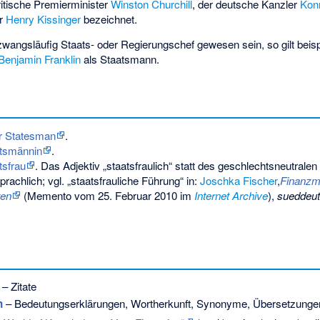
britische Premierminister
Winston Churchill
, der deutsche Kanzler
Kon
er
Henry Kissinger
bezeichnet.
wangsläufig Staats- oder Regierungschef gewesen sein, so gilt beis
Benjamin Franklin
als Staatsmann.
r Statesman
.
tsmännin
.
tsfrau
. Das Adjektiv „staatsfraulich“ statt des geschlechtsneutralen
achlich; vgl. „staatsfrauliche Führung“ in:
Joschka Fischer
,
Finanzmi
ten
(
Memento
vom 25. Februar 2010 im
Internet Archive
),
sueddeut
– Zitate
n
– Bedeutungserklärungen, Wortherkunft, Synonyme, Übersetzunge