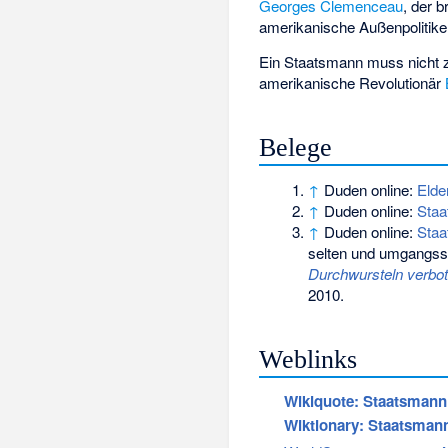
Georges Clemenceau
, der 
amerikanische Außenpolitik
Ein Staatsmann muss nicht z
amerikanische Revolutionär
Belege
↑
Duden online:
Elde
↑
Duden online:
Staa
↑
Duden online:
Staa
selten und umgangsspr
Durchwursteln verbo
2010.
Weblinks
Wikiquote: Staatsmann
Wiktionary: Staatsman