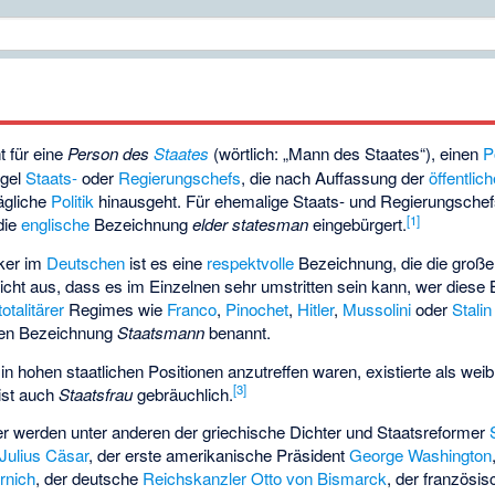
t für eine
Person des
Staates
(wörtlich: „Mann des Staates“), einen
P
egel
Staats-
oder
Regierungschefs
, die nach Auffassung der
öffentli
tägliche
Politik
hinausgeht. Für ehemalige Staats- und Regierungschefs
[
1
]
die
englische
Bezeichnung
elder statesman
eingebürgert.
rker im
Deutschen
ist es eine
respektvolle
Bezeichnung, die die große
icht aus, dass es im Einzelnen sehr umstritten sein kann, wer diese
totalitärer
Regimes wie
Franco
,
Pinochet
,
Hitler
,
Mussolini
oder
Stalin
eten Bezeichnung
Staatsmann
benannt.
 in hohen staatlichen Positionen anzutreffen waren, existierte als we
[
3
]
 ist auch
Staatsfrau
gebräuchlich.
 werden unter anderen der griechische Dichter und Staatsreformer
Julius Cäsar
, der erste amerikanische Präsident
George Washington
rnich
, der deutsche
Reichskanzler
Otto von Bismarck
, der französis