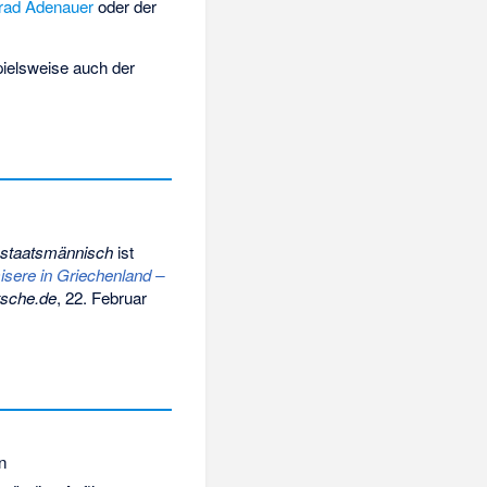
rad Adenauer
oder der
pielsweise auch der
staatsmännisch
ist
sere in Griechenland –
sche.de
, 22. Februar
n