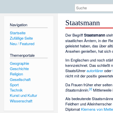
Staatsmann
Navigation
Startseite
Der Begriff
Staatsmann
steh
Zufällige Seite
staatlichen Ämtern, in der R
Neu / Featured
geleistet haben, das über all
Ansehen genießen, hat sich 
Themenportale
Im Englischen und noch stä
Geographie
kennzeichnet. Das schließt n
Geschichte
Staatsführer
autoritärer
oder
Religion
nicht mit der positiv gewert
Gesellschaft
Da Frauen früher eher selten
Sport
[
2
]
Staatsmännin
.
Mittlerweile
Technik
Kunst und Kultur
Als bedeutende Staatsmänner
Wissenschaft
Feldherr und Alleinherrscher
Diplomat
Klemens von Mette