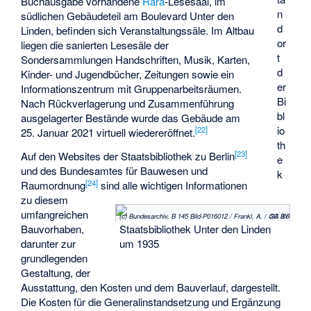
Buchausgabe vorhandene
Rara
-Lesesaal, im
n
südlichen Gebäudeteil am Boulevard Unter den
d
Linden, befinden sich Veranstaltungssäle. Im Altbau
or
liegen die sanierten Lesesäle der
t
Sondersammlungen Handschriften, Musik, Karten,
d
Kinder- und Jugendbücher, Zeitungen sowie ein
er
Informationszentrum mit Gruppenarbeitsräumen.
Bi
Nach Rückverlagerung und Zusammenführung
bl
ausgelagerter Bestände wurde das Gebäude am
io
[
22
]
25. Januar 2021 virtuell wiedereröffnet.
th
[
23
]
Auf den Websites der Staatsbibliothek zu Berlin
e
und des Bundesamtes für Bauwesen und
k
[
24
]
Raumordnung
sind alle wichtigen Informationen
zu diesem
umfangreichen
(c) Bundesarchiv, B 145 Bild-P016012 / Frankl, A. / CC BY-SA 3.0
Staatsbibliothek Unter den Linden
Bauvorhaben,
um 1935
darunter zur
grundlegenden
Gestaltung, der
Ausstattung, den Kosten und dem Bauverlauf, dargestellt.
Die Kosten für die Generalinstandsetzung und Ergänzung