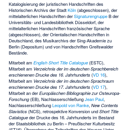
Katalogisierung der juristischen Handschriften des
Historischen Archivs der Stadt
Köln
(abgeschlossen), der
mittelalterlichen Handschriften der
Signaturengruppe
B der
Universitäts- und Landesbibliothek Düsseldorf, der
mittelalterlichen Handschriften französischer Sprache
(abgeschlossen), der Orientalischen Handschriften in
Deutschland, des Musikarchivs der Sing-Akademie zu
Berlin (Depositum) und von Handschriften Greifswalder
Bestände.
Mitarbeit am
English Short Title Catalogue
(ESTC),
Mitarbeit am
Verzeichnis der im deutschen Sprachbereich
erschienenen Drucke des 16. Jahrhunderts
(
VD 16
),
Mitarbeit am
Verzeichnis der im deutschen Sprachraum
erschienenen Drucke des 17. Jahrhunderts
(
VD 17
),
Mitarbeit an der
Europäischen Bibliographie zur Osteuropa-
Forschung
(EB), Nachlasserschließung
Jean Paul
,
Nachlasserschließung
Leopold von Ranke
,
New Contents
Slavistics
(NCS), retrospektive Konversion und
Short Title
Catalogue
der Drucke des 16. Jahrhunderts im Bestand
der Staatsbibliothek zu Berlin – Preußischer Kulturbesitz
(
ST16
). Übernahme der Zeitschriften des Hauses Unter