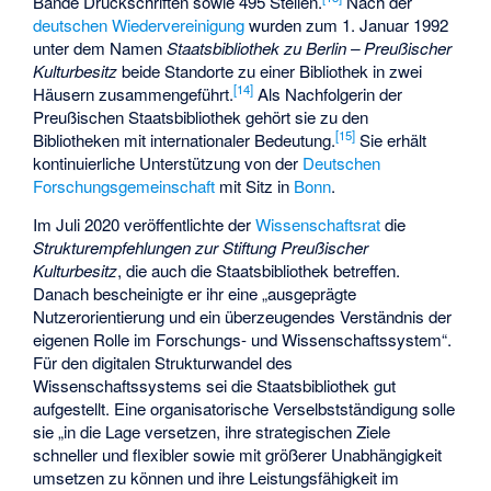
Bände Druckschriften sowie 495 Stellen.
Nach der
deutschen Wiedervereinigung
wurden zum 1. Januar 1992
unter dem Namen
Staatsbibliothek zu Berlin – Preußischer
Kulturbesitz
beide Standorte zu einer Bibliothek in zwei
[
14
]
Häusern zusammengeführt.
Als Nachfolgerin der
Preußischen Staatsbibliothek gehört sie zu den
[
15
]
Bibliotheken mit internationaler Bedeutung.
Sie erhält
kontinuierliche Unterstützung von der
Deutschen
Forschungsgemeinschaft
mit Sitz in
Bonn
.
Im Juli 2020 veröffentlichte der
Wissenschaftsrat
die
Strukturempfehlungen zur Stiftung Preußischer
Kulturbesitz
, die auch die Staatsbibliothek betreffen.
Danach bescheinigte er ihr eine „ausgeprägte
Nutzerorientierung und ein überzeugendes Verständnis der
eigenen Rolle im Forschungs- und Wissenschaftssystem“.
Für den digitalen Strukturwandel des
Wissenschaftssystems sei die Staatsbibliothek gut
aufgestellt. Eine organisatorische Verselbstständigung solle
sie „in die Lage versetzen, ihre strategischen Ziele
schneller und flexibler sowie mit größerer Unabhängigkeit
umsetzen zu können und ihre Leistungsfähigkeit im