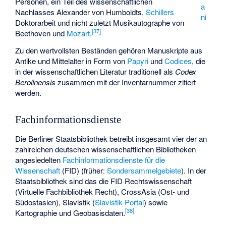
Personen, ein Teil des wissenschaftlichen
a
Nachlasses Alexander von Humboldts,
Schillers
ni
Doktorarbeit und nicht zuletzt Musikautographe von
[
37
]
Beethoven und
Mozart
.
Zu den wertvollsten Beständen gehören Manuskripte aus
Antike und Mittelalter in Form von
Papyri
und
Codices
, die
in der wissenschaftlichen Literatur traditionell als
Codex
Berolinensis
zusammen mit der Inventarnummer zitiert
werden.
Fachinformationsdienste
Die Berliner Staatsbibliothek betreibt insgesamt vier der an
zahlreichen deutschen wissenschaftlichen Bibliotheken
angesiedelten
Fachinformationsdienste für die
Wissenschaft
(FID) (früher:
Sondersammelgebiete
). In der
Staatsbibliothek sind das die FID Rechtswissenschaft
(
Virtuelle Fachbibliothek Recht
),
CrossAsia
(Ost- und
Südostasien), Slavistik (
Slavistik-Portal
) sowie
[
38
]
Kartographie und Geobasisdaten.