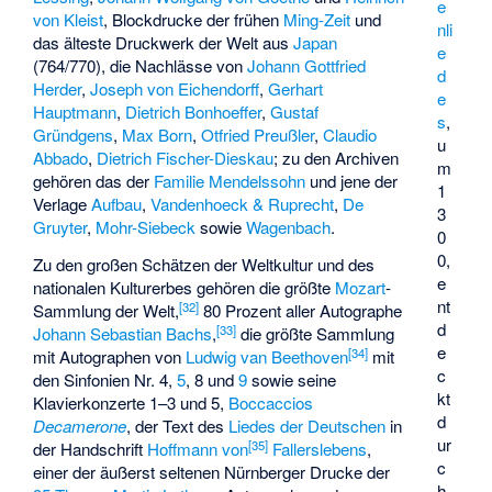
e
von Kleist
, Blockdrucke der frühen
Ming-Zeit
und
nli
das älteste Druckwerk der Welt aus
Japan
e
(764/770), die Nachlässe von
Johann Gottfried
d
Herder
,
Joseph von Eichendorff
,
Gerhart
e
Hauptmann
,
Dietrich Bonhoeffer
,
Gustaf
s
,
Gründgens
,
Max Born
,
Otfried Preußler
,
Claudio
u
Abbado
,
Dietrich Fischer-Dieskau
; zu den Archiven
m
gehören das der
Familie Mendelssohn
und jene der
1
Verlage
Aufbau
,
Vandenhoeck & Ruprecht
,
De
3
Gruyter
,
Mohr-Siebeck
sowie
Wagenbach
.
0
0,
Zu den großen Schätzen der Weltkultur und des
e
nationalen Kulturerbes gehören die größte
Mozart
-
nt
[
32
]
Sammlung der Welt,
80 Prozent aller Autographe
d
[
33
]
Johann Sebastian Bachs
,
die größte Sammlung
e
[
34
]
mit Autographen von
Ludwig van Beethoven
mit
c
den Sinfonien Nr. 4,
5
, 8 und
9
sowie seine
kt
Klavierkonzerte 1–3 und 5,
Boccaccios
d
Decamerone
, der Text des
Liedes der Deutschen
in
ur
[
35
]
der Handschrift
Hoffmann von
Fallerslebens
,
c
einer der äußerst seltenen Nürnberger Drucke der
h