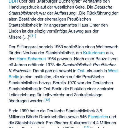
DDR
über das „Marburger Büchergrab“ verstärkte den
Handlungsdruck auf der westlichen Seite. Die
Deutsche
Staatsbibliothek
war der Auffassung: „Die Rückführung der
alten Bestände der ehemaligen Preußischen
Staatsbibliothek in ihr angestammtes Haus Unter den
Linden ist der einzig vernünftige Ausweg aus der
[
11
]
Misere […]“
Der Stiftungsrat schrieb 1963 schließlich einen Wettbewerb
für den Neubau der Staatsbibliothek am
Kulturforum
aus,
den
Hans Scharoun
1964 gewann. Nach einer Bauzeit von
elf Jahren eröffnete 1978 die
Staatsbibliothek Preußischer
Kulturbesitz
. Damit gab es sowohl in
Ost-
als auch in
West-
Berlin
je eine Institution, die sich auf die Preußische
Staatsbibliothek bezog. Bereits 1970 war der Deutschen
Staatsbibliothek in Ost-Berlin die Funktion einer zentralen
Leiteinrichtung für Leihverkehr und
Zentralkataloge
[
12
]
übertragen worden.
Ende 1990 hatte die Deutsche Staatsbibliothek 3,8
Millionen Bände Druckschriften sowie 546
Planstellen
und
die Staatsbibliothek Preußischer Kulturbesitz 4,4 Millionen
[
13
]