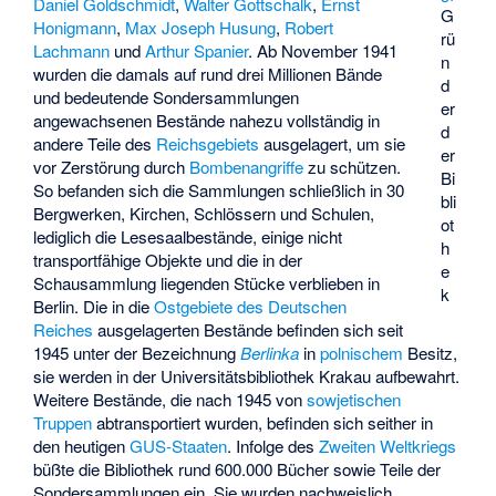
Daniel Goldschmidt
,
Walter Gottschalk
,
Ernst
G
Honigmann
,
Max Joseph Husung
,
Robert
rü
Lachmann
und
Arthur Spanier
. Ab November 1941
n
wurden die damals auf rund drei Millionen Bände
d
und bedeutende Sondersammlungen
er
angewachsenen Bestände nahezu vollständig in
d
andere Teile des
Reichsgebiets
ausgelagert, um sie
er
vor Zerstörung durch
Bombenangriffe
zu schützen.
Bi
So befanden sich die Sammlungen schließlich in 30
bli
Bergwerken, Kirchen, Schlössern und Schulen,
ot
lediglich die Lesesaalbestände, einige nicht
h
transportfähige Objekte und die in der
e
Schausammlung liegenden Stücke verblieben in
k
Berlin. Die in die
Ostgebiete des Deutschen
Reiches
ausgelagerten Bestände befinden sich seit
1945 unter der Bezeichnung
Berlinka
in
polnischem
Besitz,
sie werden in der Universitätsbibliothek Krakau aufbewahrt.
Weitere Bestände, die nach 1945 von
sowjetischen
Truppen
abtransportiert wurden, befinden sich seither in
den heutigen
GUS-Staaten
. Infolge des
Zweiten Weltkriegs
büßte die Bibliothek rund 600.000 Bücher sowie Teile der
Sondersammlungen ein. Sie wurden nachweislich