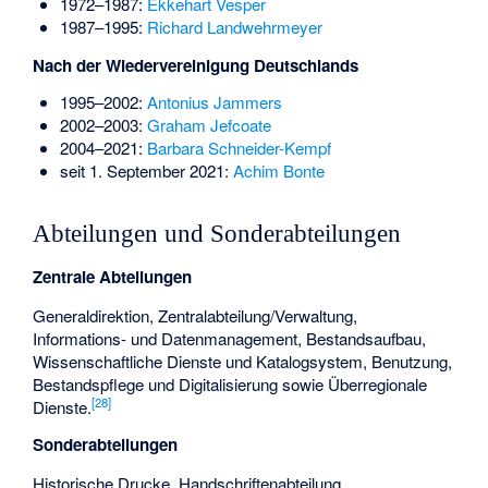
1972–1987:
Ekkehart Vesper
1987–1995:
Richard Landwehrmeyer
Nach der Wiedervereinigung Deutschlands
1995–2002:
Antonius Jammers
2002–2003:
Graham Jefcoate
2004–2021:
Barbara Schneider-Kempf
seit 1. September 2021:
Achim Bonte
Abteilungen und Sonderabteilungen
Zentrale Abteilungen
Generaldirektion, Zentralabteilung/Verwaltung,
Informations- und Datenmanagement, Bestandsaufbau,
Wissenschaftliche Dienste und Katalogsystem, Benutzung,
Bestandspflege und Digitalisierung sowie Überregionale
[
28
]
Dienste.
Sonderabteilungen
Historische Drucke, Handschriftenabteilung,