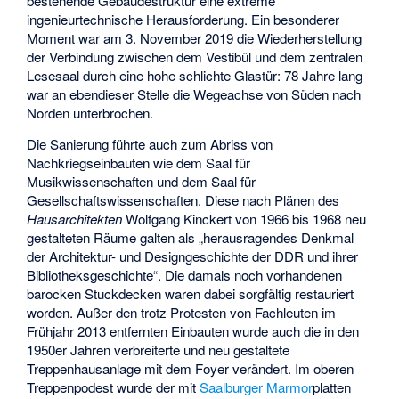
bestehende Gebäudestruktur eine extreme
ingenieurtechnische Herausforderung. Ein besonderer
Moment war am 3. November 2019 die Wiederherstellung
der Verbindung zwischen dem Vestibül und dem zentralen
Lesesaal durch eine hohe schlichte Glastür: 78 Jahre lang
war an ebendieser Stelle die Wegeachse von Süden nach
Norden unterbrochen.
Die Sanierung führte auch zum Abriss von
Nachkriegseinbauten wie dem Saal für
Musikwissenschaften und dem Saal für
Gesellschaftswissenschaften. Diese nach Plänen des
Hausarchitekten
Wolfgang Kinckert von 1966 bis 1968 neu
gestalteten Räume galten als „herausragendes Denkmal
der Architektur- und Designgeschichte der DDR und ihrer
Bibliotheksgeschichte“. Die damals noch vorhandenen
barocken Stuckdecken waren dabei sorgfältig restauriert
worden. Außer den trotz Protesten von Fachleuten im
Frühjahr 2013 entfernten Einbauten wurde auch die in den
1950er Jahren verbreiterte und neu gestaltete
Treppenhausanlage mit dem Foyer verändert. Im oberen
Treppenpodest wurde der mit
Saalburger Marmor
platten