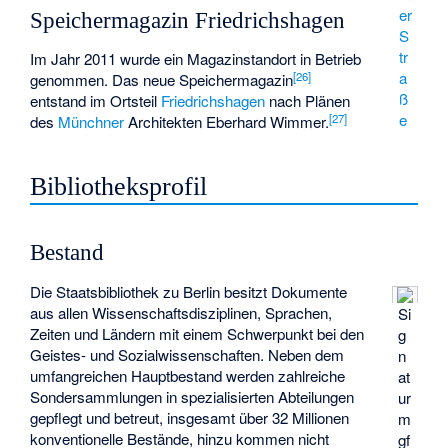
er
Speichermagazin Friedrichshagen
S
tr
Im Jahr 2011 wurde ein Magazinstandort in Betrieb
a
[
26
]
genommen. Das neue Speichermagazin
ß
entstand im Ortsteil
Friedrichshagen
nach Plänen
e
[
27
]
des
Münchner
Architekten Eberhard Wimmer.
Bibliotheksprofil
Bestand
Die Staatsbibliothek zu Berlin besitzt Dokumente
aus allen Wissenschaftsdisziplinen, Sprachen,
Si
Zeiten und Ländern mit einem Schwerpunkt bei den
g
Geistes- und Sozialwissenschaften. Neben dem
n
umfangreichen Hauptbestand werden zahlreiche
at
Sondersammlungen in spezialisierten Abteilungen
ur
gepflegt und betreut, insgesamt über 32 Millionen
m
konventionelle Bestände, hinzu kommen nicht
gf