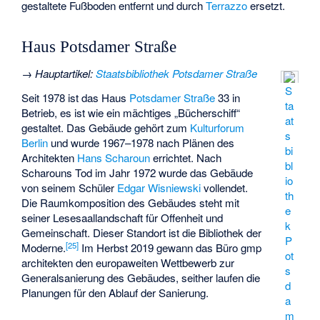
gestaltete Fußboden entfernt und durch
Terrazzo
ersetzt.
Haus Potsdamer Straße
→
Hauptartikel
:
Staatsbibliothek Potsdamer Straße
S
Seit 1978 ist das Haus
Potsdamer Straße
33 in
ta
Betrieb, es ist wie ein mächtiges „Bücherschiff“
at
gestaltet. Das Gebäude gehört zum
Kulturforum
s
Berlin
und wurde 1967–1978 nach Plänen des
bi
Architekten
Hans Scharoun
errichtet. Nach
bl
Scharouns Tod im Jahr 1972 wurde das Gebäude
io
von seinem Schüler
Edgar Wisniewski
vollendet.
th
Die Raumkomposition des Gebäudes steht mit
e
seiner Lesesaallandschaft für Offenheit und
k
Gemeinschaft. Dieser Standort ist die Bibliothek der
P
[
25
]
Moderne.
Im Herbst 2019 gewann das Büro gmp
ot
architekten den europaweiten Wettbewerb zur
s
Generalsanierung des Gebäudes, seither laufen die
d
Planungen für den Ablauf der Sanierung.
a
m