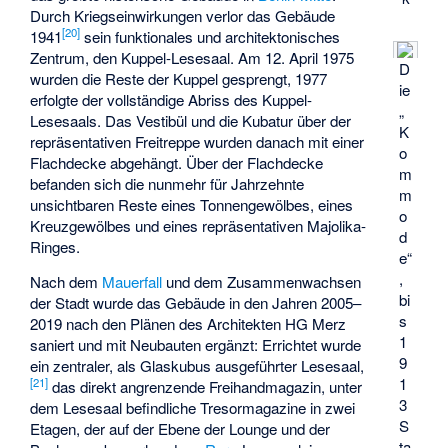
Durch Kriegseinwirkungen verlor das Gebäude
[
20
]
1941
sein funktionales und architektonisches
Zentrum, den Kuppel-Lesesaal. Am 12. April 1975
D
wurden die Reste der Kuppel gesprengt, 1977
ie
erfolgte der vollständige Abriss des Kuppel-
„
Lesesaals. Das Vestibül und die Kubatur über der
K
repräsentativen Freitreppe wurden danach mit einer
o
Flachdecke abgehängt. Über der Flachdecke
m
befanden sich die nunmehr für Jahrzehnte
m
unsichtbaren Reste eines Tonnengewölbes, eines
o
Kreuzgewölbes und eines repräsentativen Majolika-
d
Ringes.
e“
,
Nach dem
Mauerfall
und dem Zusammenwachsen
bi
der Stadt wurde das Gebäude in den Jahren 2005–
s
2019 nach den Plänen des Architekten HG Merz
1
saniert und mit Neubauten ergänzt: Errichtet wurde
9
ein zentraler, als Glaskubus ausgeführter Lesesaal,
1
[
21
]
das direkt angrenzende Freihandmagazin, unter
3
dem Lesesaal befindliche Tresormagazine in zwei
S
Etagen, der auf der Ebene der Lounge und der
ta