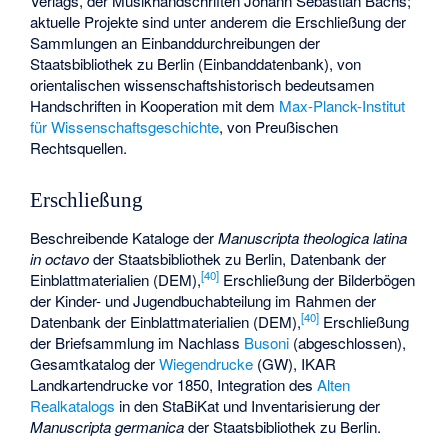
Verlags, der Musikhandschriften Johann Sebastian Bachs;
aktuelle Projekte sind unter anderem die Erschließung der
Sammlungen an Einbanddurchreibungen der
Staatsbibliothek zu Berlin (Einbanddatenbank), von
orientalischen wissenschaftshistorisch bedeutsamen
Handschriften in Kooperation mit dem
Max-Planck-Institut
für Wissenschaftsgeschichte
, von Preußischen
Rechtsquellen.
Erschließung
Beschreibende Kataloge der
Manuscripta theologica latina
in octavo
der Staatsbibliothek zu Berlin, Datenbank der
[
40
]
Einblattmaterialien (DEM),
Erschließung der Bilderbögen
der Kinder- und Jugendbuchabteilung im Rahmen der
[
40
]
Datenbank der Einblattmaterialien (DEM),
Erschließung
der Briefsammlung im Nachlass
Busoni
(abgeschlossen),
Gesamtkatalog der
Wiegendrucke
(GW), IKAR
Landkartendrucke vor 1850, Integration des
Alten
Realkatalogs
in den StaBiKat und Inventarisierung der
Manuscripta germanica
der Staatsbibliothek zu Berlin.