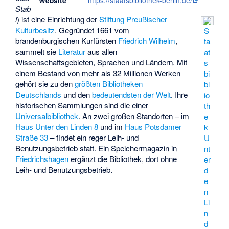
https://staatsbibliothek-berlin.de/
Website
Stab
i
) ist eine Einrichtung der
Stiftung Preußischer
Kulturbesitz
. Gegründet 1661 vom
S
brandenburgischen Kurfürsten
Friedrich Wilhelm
,
ta
sammelt sie
Literatur
aus allen
at
Wissenschaftsgebieten, Sprachen und Ländern. Mit
s
einem Bestand von mehr als 32 Millionen Werken
bi
gehört sie zu den
größten Bibliotheken
bl
Deutschlands
und den
bedeutendsten der Welt
. Ihre
io
historischen Sammlungen sind die einer
th
Universalbibliothek
. An zwei großen Standorten – im
e
Haus Unter den Linden 8
und im
Haus Potsdamer
k
Straße 33
– findet ein reger Leih- und
U
Benutzungsbetrieb statt. Ein Speichermagazin in
nt
Friedrichshagen
ergänzt die Bibliothek, dort ohne
er
Leih- und Benutzungsbetrieb.
d
e
n
Li
n
d