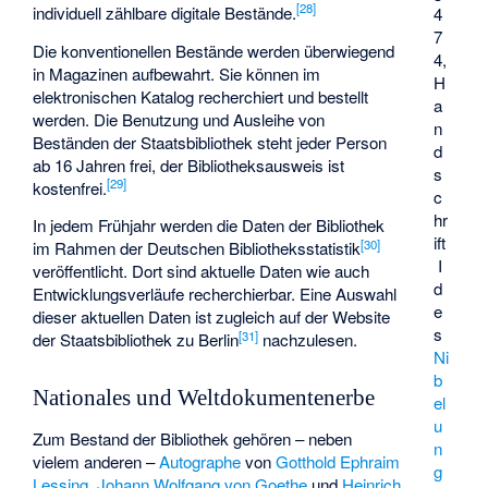
[
28
]
individuell zählbare digitale Bestände.
4
7
Die konventionellen Bestände werden überwiegend
4,
in Magazinen aufbewahrt. Sie können im
H
elektronischen Katalog recherchiert und bestellt
a
werden. Die Benutzung und Ausleihe von
n
Beständen der Staatsbibliothek steht jeder Person
d
ab 16 Jahren frei, der Bibliotheksausweis ist
s
[
29
]
kostenfrei.
c
hr
In jedem Frühjahr werden die Daten der Bibliothek
ift
[
30
]
im Rahmen der Deutschen Bibliotheksstatistik
I
veröffentlicht. Dort sind aktuelle Daten wie auch
d
Entwicklungsverläufe recherchierbar. Eine Auswahl
e
dieser aktuellen Daten ist zugleich auf der Website
s
[
31
]
der Staatsbibliothek zu Berlin
nachzulesen.
Ni
b
Nationales und Weltdokumentenerbe
el
u
Zum Bestand der Bibliothek gehören – neben
n
vielem anderen –
Autographe
von
Gotthold Ephraim
g
Lessing
,
Johann Wolfgang von Goethe
und
Heinrich