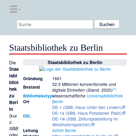
Staatsbibliothek zu Berlin
Staatsbibliothek zu Berlin
Die
Staa
tsbi
1661
Gründung
bliot
32,5 Millionen konventionelle und
Bestand
hek
[
1
]
digitale Einheiten (Stand: 2020)
zu
wissenschaftliche
Universalbibliothek
Bibliothekstyp
Berlin
Ort
Berl
DE-1 (SBB, Haus Unter den Linden)
in
DE-1a (SBB, Haus Potsdamer Platz)
(kur
ISIL
DE-1w (SBB, Zeitungsabteilung im
z:
Westhafenspeicher)
SBB
Achim Bonte
Leitung
oder