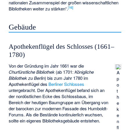
nationalen Zusammenspiel der großen wissenschaftlichen
[
16
]
Bibliotheken weiter zu stärken“.
Gebäude
Apothekenflügel des Schlosses (1661–
1780)
Von der Gründung im Jahr 1661 war die
Churfürstliche Bibliothek
(ab 1701:
Königliche
A
Bibliothek zu Berlin
) bis zum Jahr 1780 im
p
Apothekenflügel des
Berliner Schlosses
o
untergebracht. Der Apothekenflügel befand sich an
t
der nordöstlichen Ecke des Schlossbaus, im
h
Bereich der heutigen Baumgruppe am Übergang von
e
der barocken zur modernen Fassade des Humboldt-
k
Forums. Als die Bestände kontinuierlich wuchsen,
e
sollte ein eigenes Bibliotheksgebäude entstehen.
n
fl