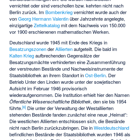
vernichtet oder sind verschollen bzw. kehrten nicht nach
Berlin zurück. Im
Bombenkrieg
vernichtet wurde auch der
von
Georg Hermann Valentin
über Jahrzehnte angelegte,
einzigartige
Zettelkatalog
mit dem Nachweis von 150.000
vor 1900 erschienenen mathematischen Werken.
Deutschland wurde 1945 mit Ende des Kriegs in
Besatzungszonen
der
Alliierten
aufgeteilt. Die bald im
Kalten Krieg
aufbrechenden Gegensätze der
Besatzungsmächte verhinderten eine Zusammenführung
der verstreuten Bestände und Nachweisinstrumente der
Staatsbibliothek an ihrem Standort in
Ost-Berlin
. Der
Betrieb Unter den Linden wurde unter der sowjetischen
Aufsicht im Februar 1946 provisorisch
wiederaufgenommen. Die Institution erhielt hier den Namen
Öffentliche Wissenschaftliche Bibliothek
, den sie bis 1954
[
6
]
führte.
Die unter der Verwaltung der Westalliierten
stehenden Bestände fanden zunächst eine neue „Heimat“:
Die westlichen Alliierten entschlossen sich, die Bestände
nicht nach Berlin zurückzubringen. Die in
Westdeutschland
befindlichen Bestände der Staatsbibliothek wurden 1946 als