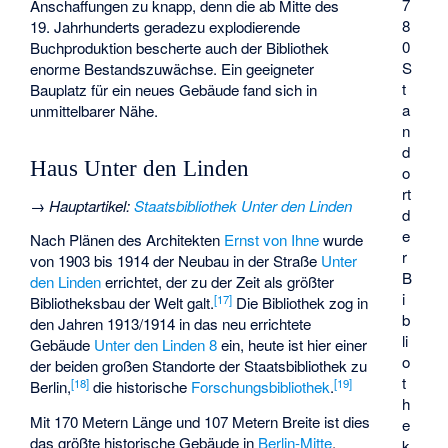
7
Anschaffungen zu knapp, denn die ab Mitte des
8
19. Jahrhunderts geradezu explodierende
0
Buchproduktion bescherte auch der Bibliothek
S
enorme Bestandszuwächse. Ein geeigneter
t
Bauplatz für ein neues Gebäude fand sich in
a
unmittelbarer Nähe.
n
d
Haus Unter den Linden
o
rt
→
Hauptartikel
:
Staatsbibliothek Unter den Linden
d
e
Nach Plänen des Architekten
Ernst von Ihne
wurde
r
von 1903 bis 1914 der Neubau in der Straße
Unter
B
den Linden
errichtet, der zu der Zeit als größter
i
[
17
]
Bibliotheksbau der Welt galt.
Die Bibliothek zog in
b
den Jahren 1913/1914 in das neu errichtete
li
Gebäude
Unter den Linden 8
ein, heute ist hier einer
o
der beiden großen Standorte der Staatsbibliothek zu
t
[
18
]
[
19
]
Berlin,
die historische
Forschungsbibliothek
.
h
Mit 170 Metern Länge und 107 Metern Breite ist dies
e
das größte historische Gebäude in
Berlin-Mitte
.
k