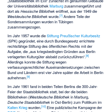
„Staatsbibliothek im Exil“ zunächst im geräumten Gebäude
der Universitätsbibliothek
Marburg
zusammengeführt und
dort als
Hessische Bibliothek
eröffnet, aus der 1949 die
[
7
]
Westdeutsche Bibliothek
wurde.
Andere Teile der
Sondersammlungen wurden in Tübingen
zusammengezogen.
Im Jahr 1957 wurde die
Stiftung Preußischer Kulturbesitz
(SPK) gegründet, eine durch Bundesgesetz errichtete
rechtsfähige Stiftung des öffentlichen Rechts mit der
Aufgabe, die „aus kriegsbedingten Gründen aus Berlin
[
8
]
verlagerten Kulturgüter alsbald zurückzuführen“.
Allerdings konnte die Stiftung wegen
verfassungsrechtlicher Auseinandersetzungen zwischen
Bund und Ländern erst vier Jahre später die Arbeit in Berlin
[
9
]
aufnehmen.
Im Jahr 1961 fand in beiden Teilen Berlins die 300-Jahr-
Feier der Staatsbibliothek statt, bei der die beiden
Bibliotheken (
Westdeutsche Bibliothek
in Marburg,
Deutsche Staatsbibliothek
in Ost-Berlin) zum Politikum im
[
10
]
Kalten Krieg
wurden.
Eine publizistische Kampagne der