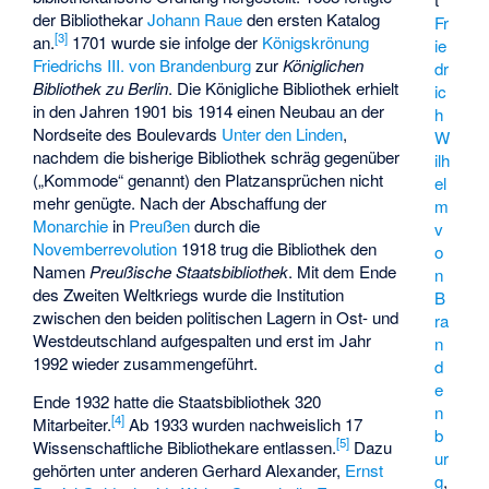
der Bibliothekar
Johann Raue
den ersten Katalog
Fr
[
3
]
an.
1701 wurde sie infolge der
Königskrönung
ie
Friedrichs III. von Brandenburg
zur
Königlichen
dr
Bibliothek zu Berlin
. Die Königliche Bibliothek erhielt
ic
in den Jahren 1901 bis 1914 einen Neubau an der
h
Nordseite des Boulevards
Unter den Linden
,
W
nachdem die bisherige Bibliothek schräg gegenüber
ilh
(„Kommode“ genannt) den Platzansprüchen nicht
el
mehr genügte. Nach der Abschaffung der
m
Monarchie
in
Preußen
durch die
v
Novemberrevolution
1918 trug die Bibliothek den
o
Namen
Preußische Staatsbibliothek
. Mit dem Ende
n
des Zweiten Weltkriegs wurde die Institution
B
zwischen den beiden politischen Lagern in Ost- und
ra
Westdeutschland aufgespalten und erst im Jahr
n
1992 wieder zusammengeführt.
d
e
Ende 1932 hatte die Staatsbibliothek 320
n
[
4
]
Mitarbeiter.
Ab 1933 wurden nachweislich 17
b
[
5
]
Wissenschaftliche Bibliothekare entlassen.
Dazu
ur
gehörten unter anderen
Gerhard Alexander
,
Ernst
g
,