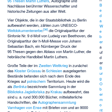
95 Thesen
Martin Luthers
, Autographe und
B
Nachlässe berühmter Wissenschaftler und
e
historische Zeitungen aus aller Welt.
d
Vier Objekte, die in der Staatsbibliothek zu Berlin
a
aufbewahrt werden, zählen zum UNESCO-
W
[
36
]
Weltdokumentenerbe
:
die Originalpartitur der
e
Sinfonie Nr. 9 d-Moll von Ludwig van Beethoven, die
b
Originalpartitur der h-Moll-Messe von Johann
er
Sebastian Bach, ein Nürnberger Druck der
a
95 Thesen gegen den Ablass von Martin Luther, die
uf
hebräische Handbibel Martin Luthers.
d
er
Große Teile der im
Zweiten Weltkrieg
in zunächst
B
das
Kloster Grüssau
in
Schlesien
ausgelagerten
ur
Bestände befanden sich nach dem Ende des
g
Krieges auf
polnischem
Territorium. Heute wird die
O
als
Berlinka
bezeichnete Sammlung in der
b
Biblioteka Jagiellońska
zu
Krakau
aufbewahrt, das
er
sind u. a. rund 300.000 Bücher, mittelalterliche
m
Handschriften, die
Autographensammlung
o
Varnhagen von Ense
mit Briefen von und an 9000
nt