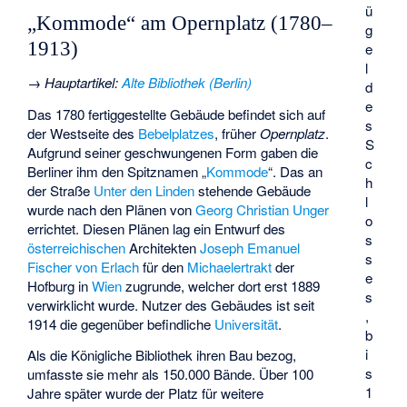
ü
„Kommode“ am Opernplatz (1780–
g
1913)
e
l
→
Hauptartikel
:
Alte Bibliothek (Berlin)
d
e
Das 1780 fertiggestellte Gebäude befindet sich auf
s
der Westseite des
Bebelplatzes
, früher
Opernplatz
.
S
Aufgrund seiner geschwungenen Form gaben die
c
Berliner ihm den Spitznamen „
Kommode
“. Das an
h
der Straße
Unter den Linden
stehende Gebäude
l
wurde nach den Plänen von
Georg Christian Unger
o
errichtet. Diesen Plänen lag ein Entwurf des
s
österreichischen
Architekten
Joseph Emanuel
s
Fischer von Erlach
für den
Michaelertrakt
der
e
Hofburg in
Wien
zugrunde, welcher dort erst 1889
s
verwirklicht wurde. Nutzer des Gebäudes ist seit
,
1914 die gegenüber befindliche
Universität
.
b
i
Als die Königliche Bibliothek ihren Bau bezog,
s
umfasste sie mehr als 150.000 Bände. Über 100
1
Jahre später wurde der Platz für weitere