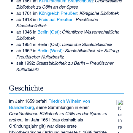
ab 1661 im
Kurfürstentum Brandenburg
:
Churfürstliche
Bibliothek zu Cölln an der Spree
ab 1701 im
Königreich Preußen
:
Königliche Bibliothek
ab 1918 im
Freistaat Preußen
:
Preußische
Staatsbibliothek
ab 1946 in
Berlin (Ost)
:
Öffentliche Wissenschaftliche
Bibliothek
ab 1954 in Berlin (Ost):
Deutsche Staatsbibliothek
ab 1962 in
Berlin (West)
:
Staatsbibliothek der Stiftung
Preußischer Kulturbesitz
seit 1992:
Staatsbibliothek zu Berlin – Preußischer
Kulturbesitz
Geschichte
Im Jahr 1659 befahl
Friedrich Wilhelm von
Brandenburg
, seine Sammlungen in einer
K
Churfürstlichen Bibliothek zu
Cölln an der Spree
zu
ur
ordnen.
Im Jahr 1661 (das deshalb als
fü
Gründungsjahr gilt) war diese erste
rs
bibliothekarische Ordnung hergestellt. 1668 fertigte
t