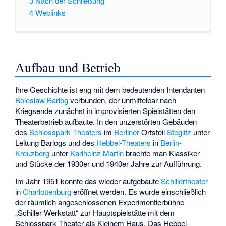
3
Nach der Schließung
4
Weblinks
Aufbau und Betrieb
Ihre Geschichte ist eng mit dem bedeutenden Intendanten
Boleslaw Barlog
verbunden, der unmittelbar nach
Kriegsende zunächst in improvisierten Spielstätten den
Theaterbetrieb aufbaute. In den unzerstörten Gebäuden
des
Schlosspark Theaters
im
Berliner
Ortsteil
Steglitz
unter
Leitung Barlogs und des
Hebbel-Theaters
in
Berlin-
Kreuzberg
unter
Karlheinz Martin
brachte man Klassiker
und Stücke der 1930er und 1940er Jahre zur Aufführung.
Im Jahr 1951 konnte das wieder aufgebaute
Schillertheater
in
Charlottenburg
eröffnet werden. Es wurde einschließlich
der räumlich angeschlossenen Experimentierbühne
„Schiller Werkstatt“ zur Hauptspielstätte mit dem
Schlosspark Theater als Kleinem Haus. Das Hebbel-