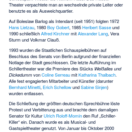
Theater verpachtete man an wechselnde private Leiter oder
benutzte es als Ausweichquartier.
Auf Boleslaw Barlog als Intendant (seit 1951) folgten 1972
Hans Lietzau
, 1980
Boy Gobert
, 1985
Heribert Sasse
und
1990 schließlich
Alfred Kirchner
mit
Alexander Lang
, Vera
Sturm und Volkmar Clauß.
1993 wurden die Staatlichen Schauspielbühnen auf
Beschluss des Senats von Berlin aufgrund der finanziellen
Notlage der Stadt geschlossen. Die letzte Aufführung im
Schillertheater war die Premiere des Stücks
Weißalles und
Dickedumm
von
Coline Serreau
mit
Katharina Thalbach
.
Alle fest engagierten Mitarbeiter und Künstler (darunter
Bernhard Minetti
,
Erich Schellow
und
Sabine Sinjen
)
wurden entlassen.
Die Schließung der größten deutschen Sprechbühne löste
Protest und Verbitterung aus und brachte dem damaligen
Senator für Kultur
Ulrich Roloff-Momin
den Ruf „Schiller-
Killer“ ein. Danach wurde es als Musical- und
Gastspieltheater genutzt. Von Januar bis Oktober 2000