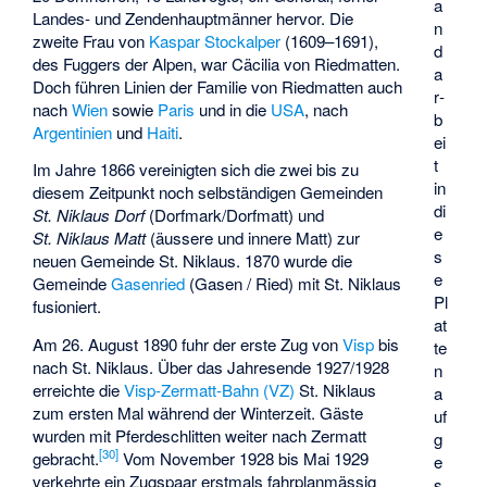
a
Landes- und Zendenhauptmänner hervor. Die
n
zweite Frau von
Kaspar Stockalper
(1609–1691),
d
des Fuggers der Alpen, war Cäcilia von Riedmatten.
a
Doch führen Linien der Familie von Riedmatten auch
r­
nach
Wien
sowie
Paris
und in die
USA
, nach
b
Argentinien
und
Haiti
.
ei
t
Im Jahre 1866 vereinigten sich die zwei bis zu
in
diesem Zeitpunkt noch selbständigen Gemeinden
di
St. Niklaus Dorf
(Dorfmark/Dorfmatt) und
e
St. Niklaus Matt
(äussere und innere Matt) zur
s
neuen Gemeinde St. Niklaus. 1870 wurde die
e
Gemeinde
Gasenried
(Gasen / Ried) mit St. Niklaus
Pl
fusioniert.
at
Am 26. August 1890 fuhr der erste Zug von
Visp
bis
te
nach St. Niklaus. Über das Jahresende 1927/1928
n
erreichte die
Visp-Zermatt-Bahn (VZ)
St. Niklaus
a
zum ersten Mal während der Winterzeit. Gäste
uf
wurden mit Pferdeschlitten weiter nach Zermatt
g
[
30
]
gebracht.
Vom November 1928 bis Mai 1929
e
verkehrte ein Zugspaar erstmals fahrplanmässig
s