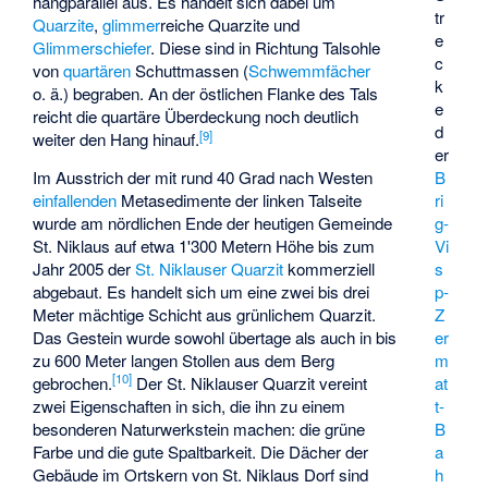
hangparallel aus. Es handelt sich dabei um
tr
Quarzite
,
glimmer
­reiche Quarzite und
e
Glimmerschiefer
. Diese sind in Richtung Talsohle
c
von
quartären
Schuttmassen (
Schwemmfächer
k
o. ä.) begraben. An der östlichen Flanke des Tals
e
reicht die quartäre Überdeckung noch deutlich
d
[
9
]
weiter den Hang hinauf.
er
B
Im Ausstrich der mit rund 40 Grad nach Westen
ri
einfallenden
Metasedimente der linken Talseite
g-
wurde am nördlichen Ende der heutigen Gemeinde
Vi
St. Niklaus auf etwa 1'300 Metern Höhe bis zum
s
Jahr 2005 der
St. Niklauser Quarzit
kommerziell
p-
abgebaut. Es handelt sich um eine zwei bis drei
Z
Meter mächtige Schicht aus grünlichem Quarzit.
er
Das Gestein wurde sowohl übertage als auch in bis
m
zu 600 Meter langen Stollen aus dem Berg
[
10
]
at
gebrochen.
Der St. Niklauser Quarzit vereint
t-
zwei Eigenschaften in sich, die ihn zu einem
B
besonderen Naturwerkstein machen: die grüne
a
Farbe und die gute Spaltbarkeit. Die Dächer der
h
Gebäude im Ortskern von St. Niklaus Dorf sind