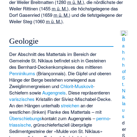
der Weiler Breitmatten (
1280
m ü. M.
), die nördlichste der
Weiler Rittinen (
1455
m ü. M.
), die höchstgelegene das
Dorf Gasenried (
1659
m ü. M.
) und die tiefstgelegene der
Weiler Steg (
1060
m ü. M.
).
B
Geologie
a
h
Der Abschnitt des Mattertals im Bereich der
n
Gemeinde St. Niklaus befindet sich in Gesteinen
h
des Bernhard-Deckenkomplexes des mittleren
of
Penninikums
(Briançonnais). Die Gipfel und oberen
S
Hänge der Berge bestehen vorwiegend aus
t.
Zweiglimmergneisen und
Chlorit
-
Muskovit
-
N
Schiefern sowie
Augengneis
. Diese repräsentieren
ik
variszisches
Kristallin der Siviez-Mischabel-Decke.
la
An den Hängen unterhalb
streichen
an der
u
westlichen (linken) Flanke des Mattertals – mit
s
Überschiebungs
­kontakt zum Augengneis –
permo
-
d
triassische
, grünschieferfaziell überprägte
er
Sedimentgesteine der «Mulde von St. Niklaus»
S