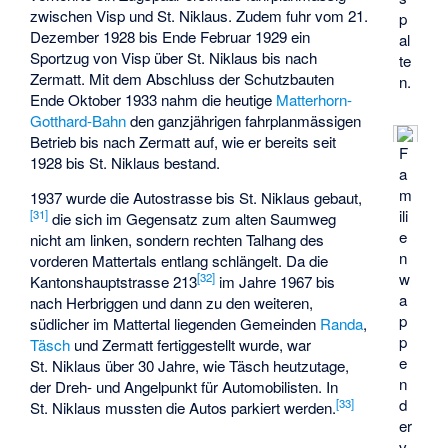
zwischen Visp und St. Niklaus. Zudem fuhr vom 21.
p
Dezember 1928 bis Ende Februar 1929 ein
al
Sportzug von Visp über St. Niklaus bis nach
te
Zermatt. Mit dem Abschluss der Schutzbauten
n.
Ende Oktober 1933 nahm die heutige
Matterhorn-
Gotthard-Bahn
den ganzjährigen fahrplanmässigen
Betrieb bis nach Zermatt auf, wie er bereits seit
F
1928 bis St. Niklaus bestand.
a
m
1937 wurde die Autostrasse bis St. Niklaus gebaut,
ili
[
31
]
die sich im Gegensatz zum alten Saumweg
e
nicht am linken, sondern rechten Talhang des
n
vorderen Mattertals entlang schlängelt. Da die
w
[
32
]
Kantonshauptstrasse 213
im Jahre 1967 bis
a
nach Herbriggen und dann zu den weiteren,
p
südlicher im Mattertal liegenden Gemeinden
Randa
,
p
Täsch
und Zermatt fertiggestellt wurde, war
e
St. Niklaus über 30 Jahre, wie Täsch heutzutage,
n
der Dreh- und Angelpunkt für Automobilisten. In
d
[
33
]
St. Niklaus mussten die Autos parkiert werden.
er
v