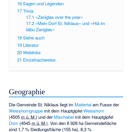
16
Sagen und Legenden
17
Trivia
17.1
«Zaniglas over the year»
17.2
«Mein Dorf St. Niklaus» und «Hiä im
liäbu Zaniglas»
18
Siehe auch
19
Literatur
20
Weblinks
21
Einzelnachweise
Geographie
Die Gemeinde St. Niklaus liegt im
Mattertal
am Fusse der
Weisshorngruppe
mit dem Hauptgipfel
Weisshorn
(
4505
m ü. M.
) und der
Mischabel
mit dem Hauptgipfel
Dom
(
4545
m ü. M.
). Von den 8 928 ha Gemeindefläche
sind 1,7 % Siedlungsfläche (155 ha), 8,3 %