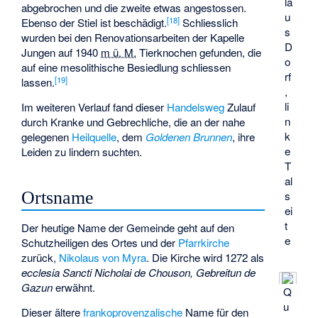
la
abgebrochen und die zweite etwas angestossen.
u
[
18
]
Ebenso der Stiel ist beschädigt.
Schliesslich
s
wurden bei den Renovationsarbeiten der Kapelle
D
Jungen auf
1940
m ü. M.
Tierknochen gefunden, die
o
auf eine mesolithische Besiedlung schliessen
rf
[
19
]
lassen.
,
li
Im weiteren Verlauf fand dieser
Handelsweg
Zulauf
n
durch Kranke und Gebrechliche, die an der nahe
k
gelegenen
Heilquelle
, dem
Goldenen Brunnen
, ihre
e
Leiden zu lindern suchten.
T
al
Ortsname
s
ei
t
Der heutige Name der Gemeinde geht auf den
e
Schutzheiligen des Ortes und der
Pfarrkirche
zurück,
Nikolaus von Myra
. Die Kirche wird 1272 als
ecclesia Sancti Nicholai de Chouson, Gebreitun de
Gazun
erwähnt.
Q
u
Dieser ältere
frankoprovenzalische
Name für den