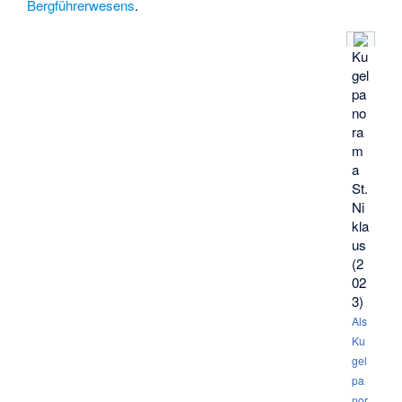
Bergführerwesens
.
Ku
gel
pa
no
ra
m
a
St.
Ni
kla
us
(2
02
3)
Als
Ku
gel
pa
nor