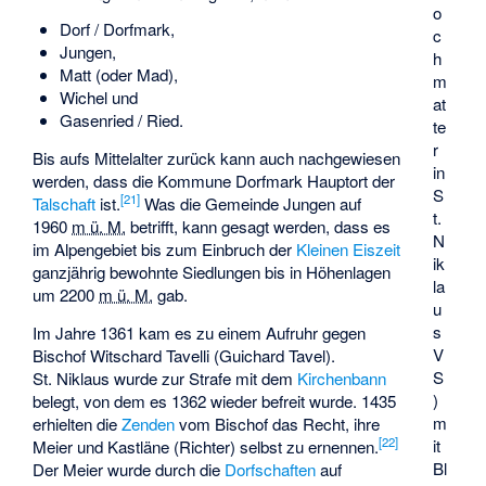
o
Dorf / Dorfmark,
c
Jungen,
h
Matt (oder Mad),
m
Wichel und
at
Gasenried / Ried.
te
r
Bis aufs Mittelalter zurück kann auch nachgewiesen
in
werden, dass die Kommune Dorfmark Hauptort der
S
[
21
]
Talschaft
ist.
Was die Gemeinde Jungen auf
t.
1960
m ü. M.
betrifft, kann gesagt werden, dass es
N
im Alpengebiet bis zum Einbruch der
Kleinen Eiszeit
ik
ganzjährig bewohnte Siedlungen bis in Höhenlagen
la
um
2200
m ü. M.
gab.
u
s
Im Jahre 1361 kam es zu einem Aufruhr gegen
V
Bischof Witschard Tavelli (Guichard Tavel).
S
St. Niklaus wurde zur Strafe mit dem
Kirchenbann
)
belegt, von dem es 1362 wieder befreit wurde. 1435
m
erhielten die
Zenden
vom Bischof das Recht, ihre
[
22
]
it
Meier und Kastläne (Richter) selbst zu ernennen.
Bl
Der Meier wurde durch die
Dorfschaften
auf