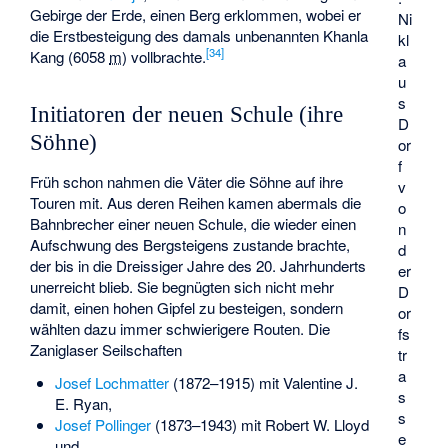
Gebirge der Erde, einen Berg erklommen, wobei er
Ni
die Erstbesteigung des damals unbenannten Khanla
kl
[
34
]
Kang (
6058
m
) vollbrachte.
a
u
s
Initiatoren der neuen Schule (ihre
D
Söhne)
or
f
Früh schon nahmen die Väter die Söhne auf ihre
v
Touren mit. Aus deren Reihen kamen abermals die
o
Bahnbrecher einer neuen Schule, die wieder einen
n
Aufschwung des Bergsteigens zustande brachte,
d
der bis in die Dreissiger Jahre des 20. Jahrhunderts
er
unerreicht blieb. Sie begnügten sich nicht mehr
D
damit, einen hohen Gipfel zu besteigen, sondern
or
wählten dazu immer schwierigere Routen. Die
fs
Zaniglaser Seilschaften
tr
a
Josef Lochmatter
(1872–1915) mit Valentine J.
s
E. Ryan,
s
Josef Pollinger
(1873–1943) mit Robert W. Lloyd
e
und