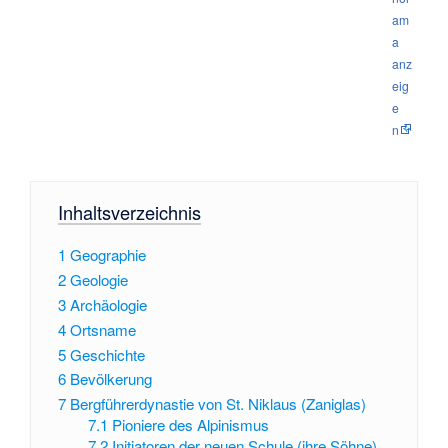
am
a
anz
eig
e
n
Inhaltsverzeichnis
1
Geographie
2
Geologie
3
Archäologie
4
Ortsname
5
Geschichte
6
Bevölkerung
7
Bergführerdynastie von St. Niklaus (Zaniglas)
7.1
Pioniere des Alpinismus
7.2
Initiatoren der neuen Schule (ihre Söhne)