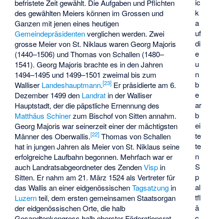
ic
befristete Zeit gewählt. Die Aufgaben und Pflichten
k
des gewählten Meiers können im Grossen und
a
Ganzen mit jenen eines heutigen
uf
Gemeindepräsidenten
verglichen werden. Zwei
di
grosse Meier von St. Niklaus waren
Georg Majoris
e
(1440–1506) und
Thomas von Schallen
(1480–
u
1541). Georg Majoris brachte es in den Jahren
n
1494–1495 und 1499–1501 zweimal bis zum
[
23
]
b
Walliser
Landeshauptmann
.
Er präsidierte am 6.
e
Dezember 1499 den
Landrat
in der Walliser
ar
Hauptstadt, der die päpstliche Ernennung des
b
Matthäus Schiner
zum Bischof von Sitten annahm.
ei
Georg Majoris war seinerzeit einer der mächtigsten
[
22
]
te
Männer des Oberwallis.
Thomas von Schallen
te
hat in jungen Jahren als Meier von St. Niklaus seine
n
erfolgreiche Laufbahn begonnen. Mehrfach war er
S
auch Landratsabgeordneter des Zenden
Visp
in
p
Sitten. Er nahm am 21. März 1524 als Vertreter für
al
das Wallis an einer eidgenössischen
Tagsatzung
in
tfl
Luzern
teil, dem ersten gemeinsamen Staatsorgan
ä
der eidgenössischen Orte, die halb
c
Gesandtenkongress halb oberster Föderationsrat