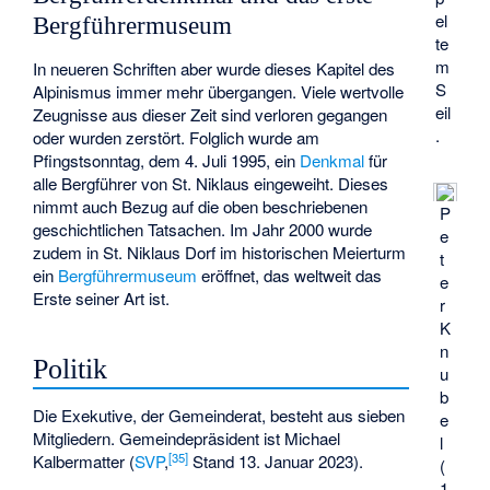
el
Bergführermuseum
te
m
In neueren Schriften aber wurde dieses Kapitel des
S
Alpinismus immer mehr übergangen. Viele wertvolle
eil
Zeugnisse aus dieser Zeit sind verloren gegangen
.
oder wurden zerstört. Folglich wurde am
Pfingstsonntag, dem 4. Juli 1995, ein
Denkmal
für
alle Bergführer von St. Niklaus eingeweiht. Dieses
nimmt auch Bezug auf die oben beschriebenen
P
geschichtlichen Tatsachen. Im Jahr 2000 wurde
e
zudem in St. Niklaus Dorf im historischen Meierturm
t
ein
Bergführermuseum
eröffnet, das weltweit das
e
Erste seiner Art ist.
r
K
n
Politik
u
b
Die Exekutive, der Gemeinderat, besteht aus sieben
e
Mitgliedern. Gemeindepräsident ist Michael
l
[
35
]
Kalbermatter (
SVP
,
Stand 13. Januar 2023).
(
1