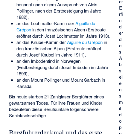
er
benannt nach einem Ausspruch von Alois
E
Pollinger, nach der Erstbesteigung im Jahre
rfi
1882),
n
an das Lochmatter-Kamin der
Aiguille du
d
Grépon
in den französischen Alpen (Erstroute
er
eröffnet durch Josef Lochmatter im Jahre 1913),
d
an das Knubel-Kamin der
Aiguille du Grépon
in
e
den französischen Alpen (Erstroute eröffnet
s
durch Josef Knubel im Jahre 1911),
A
an den Imbodentind in Norwegen
b
(Erstbesteigung durch Josef Imboden im Jahre
s
1899),
eil
an den Mount Pollinger und
Mount Sarbach
in
e
Kanada.
n
s
Bis heute starben 21 Zaniglaser Bergführer eines
m
gewaltsamen Todes. Für ihre Frauen und Kinder
it
bedeuteten diese Berufsunfälle folgenschwere
d
Schicksalsschläge.
o
p
Bergführerdenkmal und das erste
p