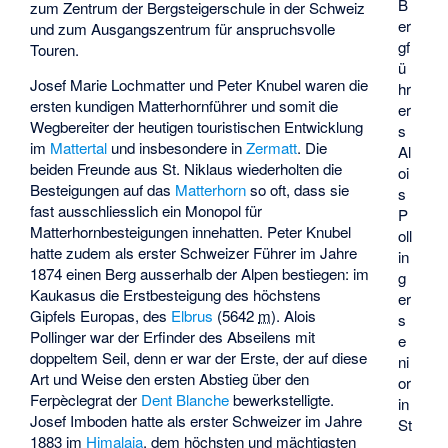
B
zum Zentrum der Bergsteigerschule in der Schweiz
er
und zum Ausgangszentrum für anspruchsvolle
gf
Touren.
ü
Josef Marie Lochmatter und Peter Knubel waren die
hr
ersten kundigen Matterhornführer und somit die
er
Wegbereiter der heutigen touristischen Entwicklung
s
im
Mattertal
und insbesondere in
Zermatt
. Die
Al
beiden Freunde aus St. Niklaus wiederholten die
oi
Besteigungen auf das
Matterhorn
so oft, dass sie
s
fast ausschliesslich ein Monopol für
P
Matterhornbesteigungen innehatten. Peter Knubel
oll
hatte zudem als erster Schweizer Führer im Jahre
in
1874 einen Berg ausserhalb der Alpen bestiegen: im
g
Kaukasus die Erstbesteigung des höchstens
er
Gipfels Europas, des
Elbrus
(
5642
m
). Alois
s
Pollinger war der Erfinder des Abseilens mit
e
doppeltem Seil, denn er war der Erste, der auf diese
ni
Art und Weise den ersten Abstieg über den
or
Ferpèclegrat der
Dent Blanche
bewerkstelligte.
in
Josef Imboden hatte als erster Schweizer im Jahre
St
1883 im
Himalaja
, dem höchsten und mächtigsten
.