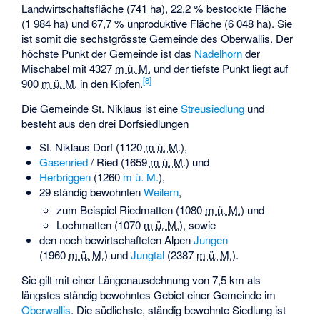
Landwirtschaftsfläche (741 ha), 22,2 % bestockte Fläche
(1 984 ha) und 67,7 % unproduktive Fläche (6 048 ha). Sie
ist somit die sechstgrösste Gemeinde des Oberwallis. Der
höchste Punkt der Gemeinde ist das
Nadelhorn
der
Mischabel mit
4327
m ü. M.
und der tiefste Punkt liegt auf
[
8
]
900
m ü. M.
in den Kipfen.
Die Gemeinde St. Niklaus ist eine
Streusiedlung
und
besteht aus den drei Dorfsiedlungen
St. Niklaus Dorf (
1120
m ü. M.
),
Gasenried
/ Ried (
1659
m ü. M.
) und
Herbriggen
(
1260
m ü. M.
),
29 ständig bewohnten
Weilern
,
zum Beispiel
Riedmatten
(
1080
m ü. M.
) und
Lochmatten
(
1070
m ü. M.
), sowie
den noch bewirtschafteten Alpen
Jungen
(
1960
m ü. M.
) und
Jungtal
(
2387
m ü. M.
).
Sie gilt mit einer Längenausdehnung von 7,5 km als
längstes ständig bewohntes Gebiet einer Gemeinde im
Oberwallis
. Die südlichste, ständig bewohnte Siedlung ist