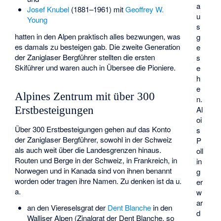
a
Josef Knubel
(1881–1961) mit
Geoffrey W.
u
Young
s
hatten in den Alpen praktisch alles bezwungen, was
g
es damals zu besteigen gab. Die zweite Generation
e
der Zaniglaser Bergführer stellten die ersten
s
Skiführer und waren auch in Übersee die Pioniere.
e
h
e
Alpines Zentrum mit über 300
n.
Al
Erstbesteigungen
oi
Über 300 Erstbesteigungen gehen auf das Konto
s
der Zaniglaser Bergführer, sowohl in der Schweiz
P
als auch weit über die Landesgrenzen hinaus.
oll
Routen und Berge in der Schweiz, in Frankreich, in
in
Norwegen und in Kanada sind von ihnen benannt
g
worden oder tragen ihre Namen. Zu denken ist da u.
er
a.
w
ar
an den Viereselsgrat der
Dent Blanche
in den
d
Walliser Alpen (Zinalgrat der Dent Blanche, so