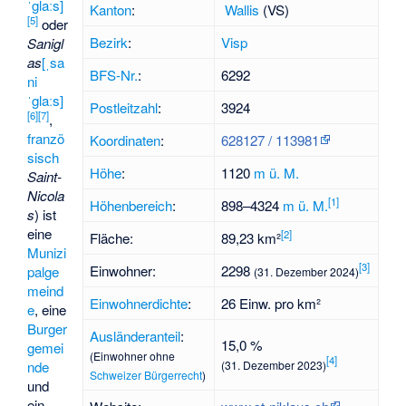
ˈglaːs]
Kanton
:
Wallis
(VS)
[
5
]
oder
Bezirk
:
Visp
Sanigl
as
[ˌsa
BFS-Nr.
:
6292
ni
ˈglaːs]
Postleitzahl
:
3924
[
6
]
[
7
]
,
franzö
Koordinaten
:
628127
/
113981
sisch
Höhe
:
1120
m ü. M.
Saint-
Nicola
[
1
]
Höhenbereich
:
898–4324
m ü. M.
s
) ist
eine
[
2
]
Fläche:
89,23 km²
Munizi
[
3
]
Einwohner:
2298
palge
(31. Dezember 2024)
meind
Einwohnerdichte
:
26 Einw. pro km²
e
, eine
Burger
Ausländeranteil
:
15,0 %
gemei
(Einwohner ohne
[
4
]
nde
(31. Dezember 2023)
Schweizer Bürgerrecht
)
und
ein