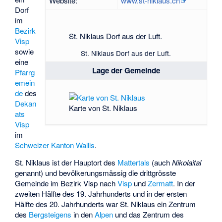
Website:
www.st-niklaus.ch
Dorf
im
Bezirk
St. Niklaus Dorf aus der Luft.
Visp
sowie
St. Niklaus Dorf aus der Luft.
eine
Lage der Gemeinde
Pfarrg
emein
de
des
Dekan
Karte von St. Niklaus
ats
Visp
im
Schweizer
Kanton
Wallis
.
St. Niklaus ist der Hauptort des
Mattertals
(auch
Nikolaital
genannt) und bevölkerungsmässig die drittgrösste
Gemeinde im Bezirk Visp nach
Visp
und
Zermatt
. In der
zweiten Hälfte des 19. Jahrhunderts und in der ersten
Hälfte des 20. Jahrhunderts war St. Niklaus ein Zentrum
des
Bergsteigens
in den
Alpen
und das Zentrum des