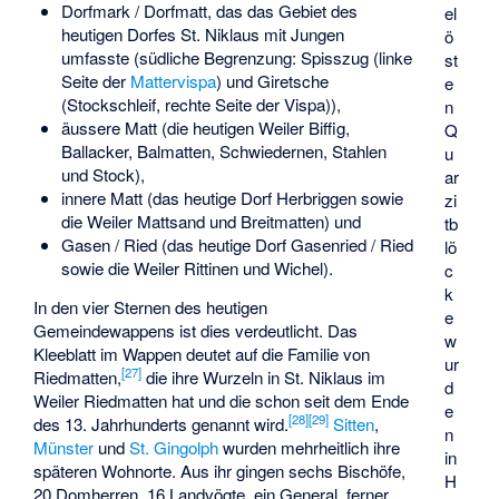
Dorfmark / Dorfmatt, das das Gebiet des
el
heutigen Dorfes St. Niklaus mit Jungen
ö
umfasste (südliche Begrenzung: Spisszug (linke
st
Seite der
Mattervispa
) und Giretsche
e
(Stockschleif, rechte Seite der Vispa)),
n
äussere Matt (die heutigen Weiler Biffig,
Q
Ballacker, Balmatten, Schwiedernen, Stahlen
u
und Stock),
ar
innere Matt (das heutige Dorf Herbriggen sowie
zi
die Weiler Mattsand und Breitmatten) und
tb
Gasen / Ried (das heutige Dorf Gasenried / Ried
lö
sowie die Weiler Rittinen und Wichel).
c
k
In den vier Sternen des heutigen
e
Gemeindewappens ist dies verdeutlicht. Das
w
Kleeblatt im Wappen deutet auf die Familie von
ur
[
27
]
Riedmatten,
die ihre Wurzeln in St. Niklaus im
d
Weiler Riedmatten hat und die schon seit dem Ende
e
[
28
]
[
29
]
des 13. Jahrhunderts genannt wird.
Sitten
,
n
Münster
und
St. Gingolph
wurden mehrheitlich ihre
in
späteren Wohnorte. Aus ihr gingen
sechs Bischöfe
,
H
20 Domherren, 16 Landvögte, ein General, ferner