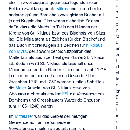
stellt in zwei diagonal gegenüberliegenden roten
u
Feldern zwei kongruente
Mitras
und in den beiden
s
anderen grünen Bereichen zwei gleiche Bücher mit
d
je drei Kugeln dar. Dies waren sicherlich Zeichen
e
dafür, dass die Macht im Tal in den Händen der
n
Kirche von St. Niklaus bzw. des Bischofs von Sitten
Q
lag. Die Mitra steht als Zeichen für den Bischof und
u
das Buch mit drei Kugeln als Zeichen für
Nikolaus
ar
von Myra
, der sowohl der Schutzpatron des
zi
Mattertals als auch der heutigen Pfarrei St. Niklaus
t­
ist. Sodann wird St. Niklaus als bischöfliches
pl
Meiertum unter dem Namen Chouson im Jahr 1218
at
in einer ersten noch erhaltenen Urkunde zitiert.
te
Zwischen 1218 und 1257 werden in alten Schriften
n
die
Meier
Anselm von St. Niklaus bzw. von
br
[
20
]
Chouson mehrmals erwähnt
, die Verwandte des
ü
Domherrn und Grosskantors
Walter de Chouson
c
(um 1185–1248) waren.
h
e
Im
Mittelalter
war das Gebiet der heutigen
n
Gemeinde auf fünf verschiedene
L
Verwaltungseinheiten aufgeteilt, nämlich: