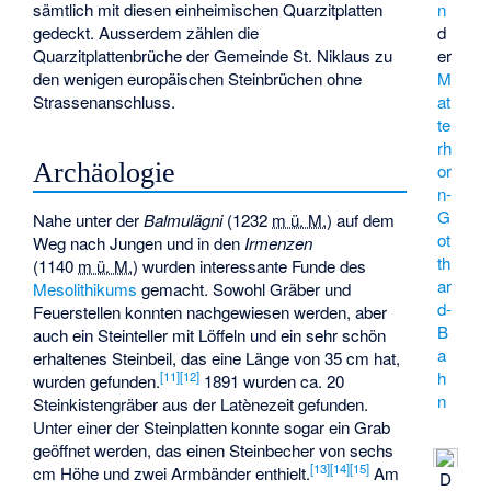
n
sämtlich mit diesen einheimischen Quarzitplatten
d
gedeckt. Ausserdem zählen die
er
Quarzitplattenbrüche der Gemeinde St. Niklaus zu
M
den wenigen europäischen Steinbrüchen ohne
at
Strassenanschluss.
te
rh
Archäologie
or
n-
G
Nahe unter der
Balmulägni
(
1232
m ü. M.
) auf dem
ot
Weg nach Jungen und in den
Irmenzen
th
(
1140
m ü. M.
) wurden interessante Funde des
ar
Mesolithikums
gemacht. Sowohl Gräber und
d-
Feuerstellen konnten nachgewiesen werden, aber
B
auch ein Steinteller mit Löffeln und ein sehr schön
a
erhaltenes Steinbeil, das eine Länge von 35 cm hat,
h
[
11
]
[
12
]
wurden gefunden.
1891 wurden ca. 20
n
Steinkistengräber aus der Latènezeit gefunden.
Unter einer der Steinplatten konnte sogar ein Grab
geöffnet werden, das einen Steinbecher von sechs
[
13
]
[
14
]
[
15
]
cm Höhe und zwei Armbänder enthielt.
Am
D