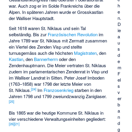
h
war. Auch zog er im Solde Frankreichs über die
e
Alpen. In späteren Jahren wurde er Grosskastlan
n.
der Walliser Hauptstadt.
D
Seit 1618 waren St. Niklaus und sein Tal
ie
selbständig. Bis zur
Französischen Revolution
im
a
Jahre 1789 war St. Niklaus mit Zermatt zusammen
u
ein Viertel des Zenden Visp und stellte
s
turnusgemäss auch die höchsten
Magistraten
, den
d
Kastlan
, den
Bannerherrn
oder den
e
Zendenhauptmann. Die Meier vertraten St. Niklaus
m
zudem im parlamentarischen Zendenrat in Visp und
F
im Walliser Landrat in Sitten. Peter Josef Imboden
el
(1763–1858) war 1798 der letzte Meier von
s
[
24
]
St. Niklaus.
Im
Franzosenkrieg
starben in den
v
Jahren 1798 und 1799 zweiundzwanzig Zaniglaser.
er
[
25
]
b
a
Bis 1865 war die heutige Kommune St. Niklaus in
n
vier verschiedene Verwaltungseinheiten gegliedert:
d
[
26
]
[
21
]
g