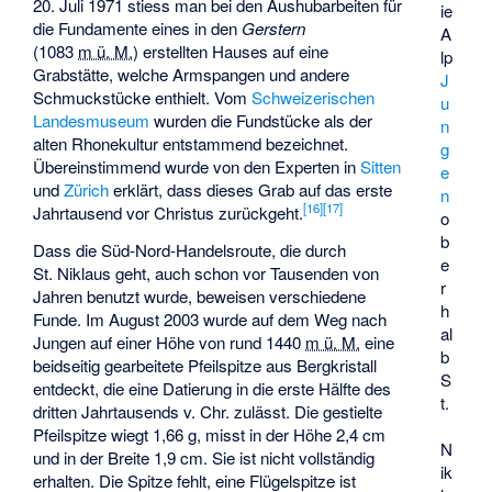
20. Juli 1971 stiess man bei den Aushubarbeiten für
ie
die Fundamente eines in den
Gerstern
A
(
1083
m ü. M.
) erstellten Hauses auf eine
lp
Grabstätte, welche Armspangen und andere
J
Schmuckstücke enthielt. Vom
Schweizerischen
u
Landesmuseum
wurden die Fundstücke als der
n
alten Rhonekultur entstammend bezeichnet.
g
Übereinstimmend wurde von den Experten in
Sitten
e
und
Zürich
erklärt, dass dieses Grab auf das erste
n
[
16
]
[
17
]
Jahrtausend vor Christus zurückgeht.
o
b
Dass die Süd-Nord-Handelsroute, die durch
e
St. Niklaus geht, auch schon vor Tausenden von
r
Jahren benutzt wurde, beweisen verschiedene
h
Funde. Im August 2003 wurde auf dem Weg nach
al
Jungen auf einer Höhe von rund
1440
m ü. M.
eine
b
beidseitig gearbeitete Pfeilspitze aus Bergkristall
S
entdeckt, die eine Datierung in die erste Hälfte des
t.
dritten Jahrtausends v. Chr. zulässt. Die gestielte
Pfeilspitze wiegt 1,66 g, misst in der Höhe 2,4 cm
N
und in der Breite 1,9 cm. Sie ist nicht vollständig
ik
erhalten. Die Spitze fehlt, eine Flügelspitze ist