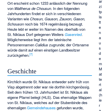
ar
Ort erscheint schon 1233 anlässlich der Nennung
zi
von
Waltherus de Chousun
. In den folgenden
tp
Jahrhunderten findet er sich in verschiedenen
la
Varianten wie
Chosun, Gauson, Zauxon, Gason,
tt
Schouson
noch bis 1674 regelmässig bezeugt.
e
Heute lebt er weiter im Namen des oberhalb von
n
St. Niklaus Dorf gelegenen Weilers
Gasenried
.
a
Möglicherweise liegt ihm der lateinische
u
Personennamen
Calidius
zugrunde; der Ortsname
s
würde damit auf einen einstigen Landbesitzer
d
[
7
]
zurückgehen.
e
m
M
Geschichte
at
te
Kirchlich wurde St. Niklaus entweder sehr früh von
rt
Visp abgetrennt oder war nie dorthin kirchgenössig.
al
Seit dem frühen 13. Jahrhundert ist St. Niklaus als
(h
eigene Pfarrei belegt (HLS). Das ehemalige Wappen
ie
von St. Niklaus, welches auf der Stubenbinde des
r
ehemaligen
Gemeindehauses
gefunden wurde,
a