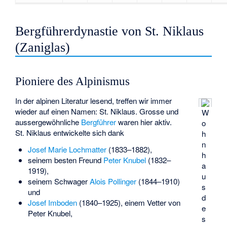
Bergführerdynastie von St. Niklaus
(Zaniglas)
Pioniere des Alpinismus
In der alpinen Literatur lesend, treffen wir immer
wieder auf einen Namen: St. Niklaus. Grosse und
W
aussergewöhnliche
Bergführer
waren hier aktiv.
o
St. Niklaus entwickelte sich dank
h
n
Josef Marie Lochmatter
(1833–1882),
h
seinem besten Freund
Peter Knubel
(1832–
a
1919),
u
seinem Schwager
Alois Pollinger
(1844–1910)
s
und
d
Josef Imboden
(1840–1925), einem Vetter von
e
Peter Knubel,
s