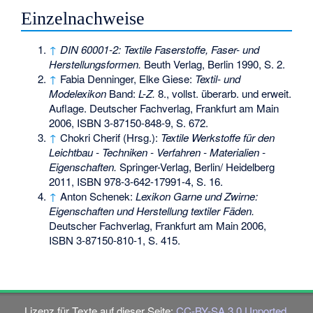
Einzelnachweise
↑
DIN 60001-2: Textile Faserstoffe, Faser- und
Herstellungsformen.
Beuth Verlag, Berlin 1990, S. 2.
↑
Fabia Denninger, Elke Giese:
Textil- und
Modelexikon
Band:
L-Z.
8., vollst. überarb. und erweit.
Auflage. Deutscher Fachverlag, Frankfurt am Main
2006,
ISBN 3-87150-848-9
, S. 672.
↑
Chokri Cherif (Hrsg.):
Textile Werkstoffe für den
Leichtbau - Techniken - Verfahren - Materialien -
Eigenschaften.
Springer-Verlag, Berlin/ Heidelberg
2011,
ISBN 978-3-642-17991-4
, S. 16.
↑
Anton Schenek:
Lexikon Garne und Zwirne:
Eigenschaften und Herstellung textiler Fäden.
Deutscher Fachverlag, Frankfurt am Main 2006,
ISBN 3-87150-810-1
, S. 415.
Lizenz für Texte auf dieser Seite:
CC-BY-SA 3.0 Unported
.