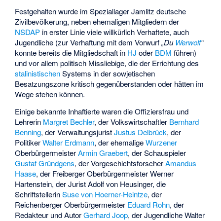
Festgehalten wurde im Speziallager Jamlitz deutsche
Zivilbevölkerung, neben ehemaligen Mitgliedern der
NSDAP
in erster Linie viele willkürlich Verhaftete, auch
Jugendliche (zur Verhaftung mit dem Vorwurf
„Du
Werwolf
“
konnte bereits die Mitgliedschaft in
HJ
oder
BDM
führen)
und vor allem politisch Missliebige, die der Errichtung des
stalinistischen
Systems in der sowjetischen
Besatzungszone kritisch gegenüberstanden oder hätten im
Wege stehen können.
Einige bekannte Inhaftierte waren die Offiziersfrau und
Lehrerin
Margret Bechler
, der Volkswirtschaftler
Bernhard
Benning
, der Verwaltungsjurist
Justus Delbrück
, der
Politiker
Walter Erdmann
, der ehemalige
Wurzener
Oberbürgermeister
Armin Graebert
, der Schauspieler
Gustaf Gründgens
, der Vorgeschichtsforscher
Amandus
Haase
, der Freiberger Oberbürgermeister
Werner
Hartenstein
, der Jurist
Adolf von Heusinger
, die
Schriftstellerin
Suse von Hoerner-Heintze
, der
Reichenberger Oberbürgermeister
Eduard Rohn
, der
Redakteur und Autor
Gerhard Joop
, der Jugendliche
Walter