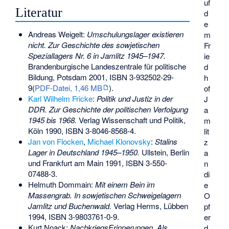
uf
Literatur
d
e
Andreas Weigelt:
Umschulungslager existieren
m
nicht. Zur Geschichte des sowjetischen
Fr
Speziallagers Nr. 6 in Jamlitz 1945–1947.
ie
Brandenburgische Landeszentrale für politische
d
Bildung, Potsdam 2001,
ISBN 3-932502-29-
h
9
(
PDF-Datei, 1,46 MB
).
of
Karl Wilhelm Fricke
:
Politik und Justiz in der
J
DDR. Zur Geschichte der politischen Verfolgung
a
1945 bis 1968.
Verlag Wissenschaft und Politik,
m
Köln 1990,
ISBN 3-8046-8568-4
.
lit
Jan von Flocken
,
Michael Klonovsky
:
Stalins
z
Lager in Deutschland 1945–1950.
Ullstein, Berlin
a
und Frankfurt am Main 1991,
ISBN 3-550-
n
07488-3
.
di
Helmuth Dommain:
Mit einem Bein im
e
Massengrab. In sowjetischen Schweigelagern
O
Jamlitz und Buchenwald.
Verlag Herms, Lübben
pf
1994,
ISBN 3-9803761-0-9
.
er
Kurt Noack:
NachkriegsErinnerungen. Als
d