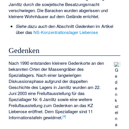
Jamlitz durch die sowjetische Besatzungsmacht
verschwiegen. Die Baracken wurden abgerissen und
kleinere Wohnhäuser auf dem Gelände errichtet.
Siehe dazu auch
den Abschnitt
Gedenken
im Artikel
über das
NS-Konzentrationslager Lieberose
Gedenken
Nach 1990 entstanden kleinere Gedenkorte an den
bekannten Orten der Massengräber des
G
Speziallagers. Nach einer langwierigen
e
Diskussionsphase aufgrund der doppelten
d
Geschichte des Lagers in Jamlitz wurden am 22.
e
Juni 2003 eine Freiluftausstellung für das
n
Speziallager Nr. 6 Jamlitz sowie eine weitere
k
Freiluftausstellung zum Gedenken an das KZ
st
Lieberose eröffnet. Dem Speziallager sind 11
ei
[
4
]
Informationstafeln gewidmet.
n
a