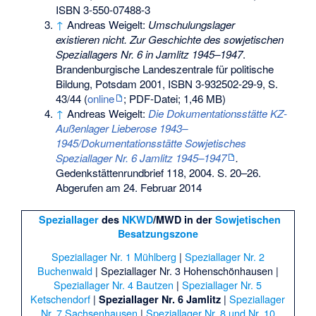
ISBN 3-550-07488-3
↑
Andreas Weigelt:
Umschulungslager
existieren nicht. Zur Geschichte des sowjetischen
Speziallagers Nr. 6 in Jamlitz 1945–1947
.
Brandenburgische Landeszentrale für politische
Bildung, Potsdam 2001,
ISBN 3-932502-29-9
, S.
43/44 (
online
; PDF-Datei; 1,46 MB)
↑
Andreas Weigelt:
Die Dokumentationsstätte KZ-
Außenlager Lieberose 1943–
1945/Dokumentationsstätte Sowjetisches
Speziallager Nr. 6 Jamlitz 1945–1947
.
Gedenkstättenrundbrief 118, 2004. S. 20–26.
Abgerufen am 24. Februar 2014
Speziallager
des
NKWD
/MWD in der
Sowjetischen
Besatzungszone
Speziallager Nr. 1 Mühlberg
|
Speziallager Nr. 2
Buchenwald
|
Speziallager Nr. 3 Hohenschönhausen
|
Speziallager Nr. 4 Bautzen
|
Speziallager Nr. 5
Ketschendorf
|
|
Speziallager
Speziallager Nr. 6 Jamlitz
Nr. 7 Sachsenhausen
|
Speziallager Nr. 8 und Nr. 10