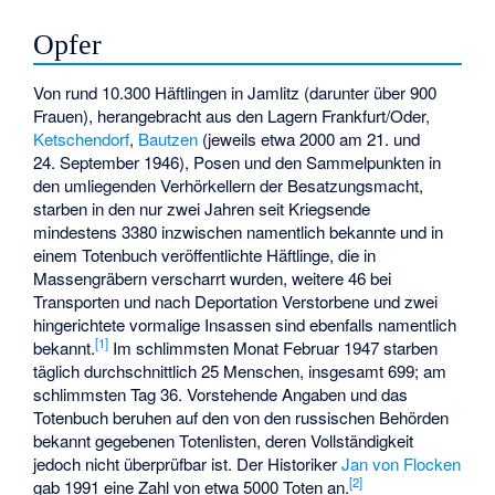
Opfer
Von rund 10.300 Häftlingen in Jamlitz (darunter über 900
Frauen), herangebracht aus den Lagern Frankfurt/Oder,
Ketschendorf
,
Bautzen
(jeweils etwa 2000 am 21. und
24. September 1946), Posen und den Sammelpunkten in
den umliegenden Verhörkellern der Besatzungsmacht,
starben in den nur zwei Jahren seit Kriegsende
mindestens 3380 inzwischen namentlich bekannte und in
einem Totenbuch veröffentlichte Häftlinge, die in
Massengräbern verscharrt wurden, weitere 46 bei
Transporten und nach Deportation Verstorbene und zwei
hingerichtete vormalige Insassen sind ebenfalls namentlich
[
1
]
bekannt.
Im schlimmsten Monat Februar 1947 starben
täglich durchschnittlich 25 Menschen, insgesamt 699; am
schlimmsten Tag 36. Vorstehende Angaben und das
Totenbuch beruhen auf den von den russischen Behörden
bekannt gegebenen Totenlisten, deren Vollständigkeit
jedoch nicht überprüfbar ist. Der Historiker
Jan von Flocken
[
2
]
gab 1991 eine Zahl von etwa 5000 Toten an.