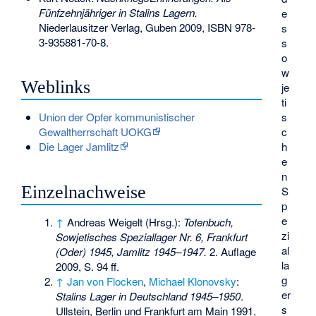
Fünfzehnjähriger in Stalins Lagern.
e
Niederlausitzer Verlag, Guben 2009,
ISBN 978-
s
3-935881-70-8
.
s
o
w
Weblinks
je
ti
s
Union der Opfer kommunistischer
c
Gewaltherrschaft UOKG
h
Die Lager Jamlitz
e
n
Einzelnachweise
S
p
e
↑
Andreas Weigelt (Hrsg.):
Totenbuch,
zi
Sowjetisches Speziallager Nr. 6, Frankfurt
al
(Oder) 1945, Jamlitz 1945–1947.
2. Auflage
la
2009, S. 94 ff.
g
↑
Jan von Flocken
,
Michael Klonovsky
:
er
Stalins Lager in Deutschland 1945–1950
.
s
Ullstein, Berlin und Frankfurt am Main 1991,