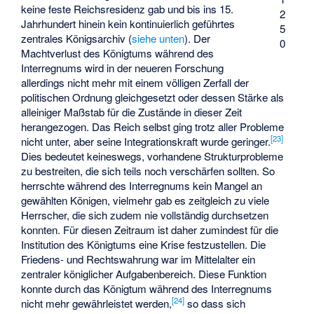
keine feste Reichsresidenz gab und bis ins 15.
2
Jahrhundert hinein kein kontinuierlich geführtes
5
zentrales Königsarchiv (
siehe unten
). Der
0
Machtverlust des Königtums während des
Interregnums wird in der neueren Forschung
allerdings nicht mehr mit einem völligen Zerfall der
politischen Ordnung gleichgesetzt oder dessen Stärke als
alleiniger Maßstab für die Zustände in dieser Zeit
herangezogen. Das Reich selbst ging trotz aller Probleme
[
23
]
nicht unter, aber seine Integrationskraft wurde geringer.
Dies bedeutet keineswegs, vorhandene Strukturprobleme
zu bestreiten, die sich teils noch verschärfen sollten. So
herrschte während des Interregnums kein Mangel an
gewählten Königen, vielmehr gab es zeitgleich zu viele
Herrscher, die sich zudem nie vollständig durchsetzen
konnten. Für diesen Zeitraum ist daher zumindest für die
Institution des Königtums eine Krise festzustellen. Die
Friedens- und Rechtswahrung war im Mittelalter ein
zentraler königlicher Aufgabenbereich. Diese Funktion
konnte durch das Königtum während des Interregnums
[
24
]
nicht mehr gewährleistet werden,
so dass sich