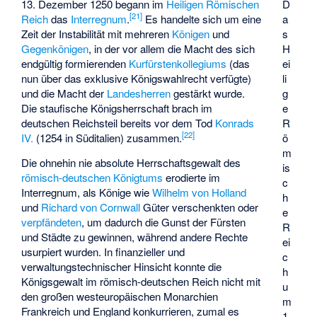
13. Dezember 1250 begann im
Heiligen Römischen
D
[
21
]
Reich
das
Interregnum
.
Es handelte sich um eine
a
Zeit der Instabilität mit mehreren
Königen
und
s
Gegenkönigen
, in der vor allem die Macht des sich
H
endgültig formierenden
Kurfürstenkollegiums
(das
ei
nun über das exklusive Königswahlrecht verfügte)
li
und die Macht der
Landesherren
gestärkt wurde.
g
Die staufische Königsherrschaft brach im
e
deutschen Reichsteil bereits vor dem Tod
Konrads
R
[
22
]
IV.
(1254 in Süditalien) zusammen.
ö
m
Die ohnehin nie absolute Herrschaftsgewalt des
is
römisch-deutschen Königtums
erodierte im
c
Interregnum, als Könige wie
Wilhelm von Holland
h
und
Richard von Cornwall
Güter verschenkten oder
e
verpfändeten
, um dadurch die Gunst der Fürsten
R
und Städte zu gewinnen, während andere Rechte
ei
usurpiert wurden. In finanzieller und
c
verwaltungstechnischer Hinsicht konnte die
h
Königsgewalt im römisch-deutschen Reich nicht mit
u
den großen westeuropäischen Monarchien
m
Frankreich und England konkurrieren, zumal es
1