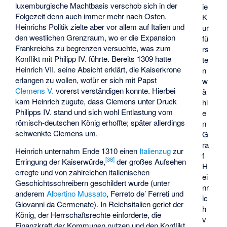
luxemburgische Machtbasis verschob sich in der
ie
Folgezeit denn auch immer mehr nach Osten.
K
Heinrichs Politik zielte aber vor allem auf Italien und
ur
den westlichen Grenzraum, wo er die Expansion
fü
Frankreichs zu begrenzen versuchte, was zum
rs
Konflikt mit Philipp IV. führte. Bereits 1309 hatte
te
Heinrich VII. seine Absicht erklärt, die Kaiserkrone
n
erlangen zu wollen, wofür er sich mit Papst
w
Clemens V.
vorerst verständigen konnte. Hierbei
ä
kam Heinrich zugute, dass Clemens unter Druck
hl
Philipps IV. stand und sich wohl Entlastung vom
e
römisch-deutschen König erhoffte; später allerdings
n
schwenkte Clemens um.
G
ra
Heinrich unternahm Ende 1310 einen
Italienzug
zur
f
[
38
]
Erringung der Kaiserwürde,
der großes Aufsehen
H
erregte und von zahlreichen italienischen
ei
Geschichtsschreibern geschildert wurde (unter
nr
anderem
Albertino Mussato
,
Ferreto de’ Ferreti
und
ic
Giovanni da Cermenate
). In Reichsitalien geriet der
h
König, der Herrschaftsrechte einforderte, die
v
Finanzkraft der Kommunen nutzen und den Konflikt