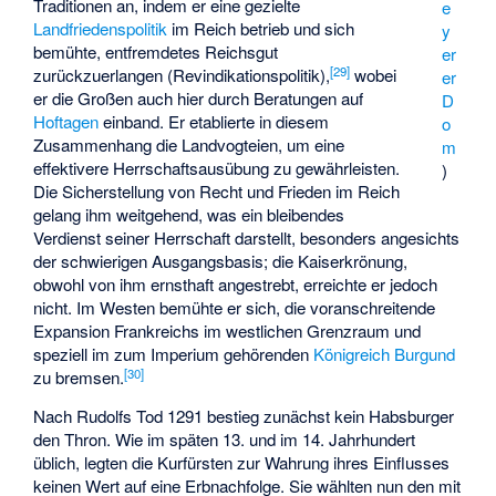
Traditionen an, indem er eine gezielte
e
Landfriedenspolitik
im Reich betrieb und sich
y
bemühte, entfremdetes Reichsgut
er
[
29
]
zurückzuerlangen (
Revindikationspolitik
),
wobei
er
er die Großen auch hier durch Beratungen auf
D
Hoftagen
einband. Er etablierte in diesem
o
Zusammenhang die Landvogteien, um eine
m
effektivere Herrschaftsausübung zu gewährleisten.
)
Die Sicherstellung von Recht und Frieden im Reich
gelang ihm weitgehend, was ein bleibendes
Verdienst seiner Herrschaft darstellt, besonders angesichts
der schwierigen Ausgangsbasis; die Kaiserkrönung,
obwohl von ihm ernsthaft angestrebt, erreichte er jedoch
nicht. Im Westen bemühte er sich, die voranschreitende
Expansion Frankreichs im westlichen Grenzraum und
speziell im zum Imperium gehörenden
Königreich Burgund
[
30
]
zu bremsen.
Nach Rudolfs Tod 1291 bestieg zunächst kein Habsburger
den Thron. Wie im späten 13. und im 14. Jahrhundert
üblich, legten die Kurfürsten zur Wahrung ihres Einflusses
keinen Wert auf eine Erbnachfolge. Sie wählten nun den mit