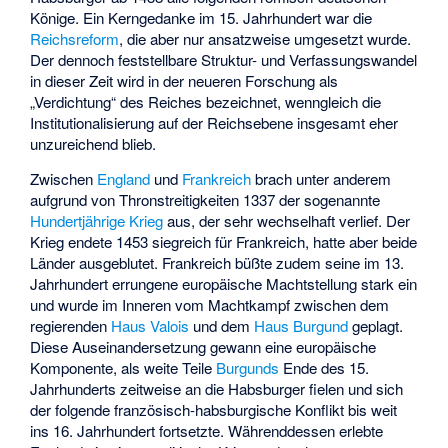
Könige. Ein Kerngedanke im 15. Jahrhundert war die
Reichsreform
, die aber nur ansatzweise umgesetzt wurde.
Der dennoch feststellbare Struktur- und Verfassungswandel
in dieser Zeit wird in der neueren Forschung als
„Verdichtung“ des Reiches bezeichnet, wenngleich die
Institutionalisierung auf der Reichsebene insgesamt eher
unzureichend blieb.
Zwischen
England
und
Frankreich
brach unter anderem
aufgrund von Thronstreitigkeiten 1337 der sogenannte
Hundertjährige Krieg
aus, der sehr wechselhaft verlief. Der
Krieg endete 1453 siegreich für Frankreich, hatte aber beide
Länder ausgeblutet. Frankreich büßte zudem seine im 13.
Jahrhundert errungene europäische Machtstellung stark ein
und wurde im Inneren vom Machtkampf zwischen dem
regierenden
Haus Valois
und dem
Haus Burgund
geplagt.
Diese Auseinandersetzung gewann eine europäische
Komponente, als weite Teile
Burgunds
Ende des 15.
Jahrhunderts zeitweise an die Habsburger fielen und sich
der folgende französisch-habsburgische Konflikt bis weit
ins 16. Jahrhundert fortsetzte. Währenddessen erlebte