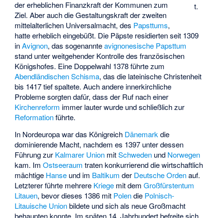
der erheblichen Finanzkraft der Kommunen zum
t.
Ziel. Aber auch die Gestaltungskraft der zweiten
mittelalterlichen Universalmacht, des
Papsttums
,
hatte erheblich eingebüßt. Die Päpste residierten seit 1309
in
Avignon
, das sogenannte
avignonesische Papsttum
stand unter weitgehender Kontrolle des französischen
Königshofes. Eine Doppelwahl 1378 führte zum
Abendländischen Schisma
, das die lateinische Christenheit
bis 1417 tief spaltete. Auch andere innerkirchliche
Probleme sorgten dafür, dass der Ruf nach einer
Kirchenreform
immer lauter wurde und schließlich zur
Reformation
führte.
In Nordeuropa war das Königreich
Dänemark
die
dominierende Macht, nachdem es 1397 unter dessen
Führung zur
Kalmarer Union
mit
Schweden
und
Norwegen
kam. Im
Ostseeraum
traten konkurrierend die wirtschaftlich
mächtige
Hanse
und im
Baltikum
der
Deutsche Orden
auf.
Letzterer führte mehrere
Kriege
mit dem
Großfürstentum
Litauen
, bevor dieses 1386 mit
Polen
die
Polnisch-
Litauische Union
bildete und sich als neue Großmacht
behaupten konnte. Im späten 14. Jahrhundert befreite sich