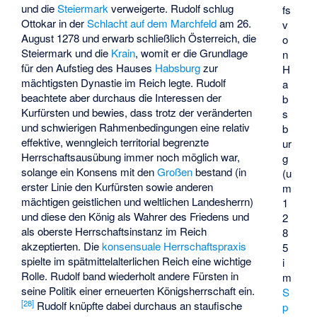
und die
Steiermark
verweigerte. Rudolf schlug
fs
Ottokar in der
Schlacht auf dem Marchfeld
am 26.
v
August 1278 und erwarb schließlich Österreich, die
o
Steiermark und die
Krain
, womit er die Grundlage
n
für den Aufstieg des Hauses
Habsburg
zur
H
mächtigsten Dynastie im Reich legte. Rudolf
a
beachtete aber durchaus die Interessen der
b
Kurfürsten und bewies, dass trotz der veränderten
s
und schwierigen Rahmenbedingungen eine relativ
b
effektive, wenngleich territorial begrenzte
ur
Herrschaftsausübung immer noch möglich war,
g
solange ein Konsens mit den
Großen
bestand (in
(u
erster Linie den Kurfürsten sowie anderen
m
mächtigen geistlichen und weltlichen Landesherrn)
1
und diese den König als Wahrer des Friedens und
2
als oberste Herrschaftsinstanz im Reich
8
akzeptierten. Die
konsensuale Herrschaftspraxis
5
spielte im spätmittelalterlichen Reich eine wichtige
i
Rolle. Rudolf band wiederholt andere Fürsten in
m
seine Politik einer erneuerten Königsherrschaft ein.
S
[
28
]
Rudolf knüpfte dabei durchaus an staufische
p