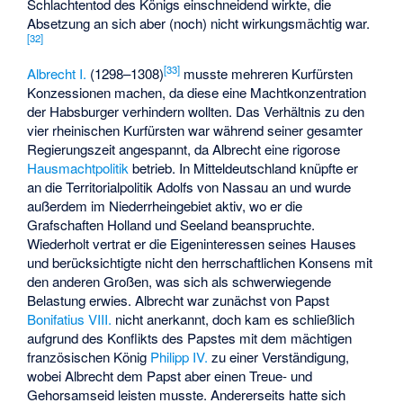
Schlachtentod des Königs einschneidend wirkte, die
Absetzung an sich aber (noch) nicht wirkungsmächtig war.
[
32
]
[
33
]
Albrecht I.
(1298–1308)
musste mehreren Kurfürsten
Konzessionen machen, da diese eine Machtkonzentration
der Habsburger verhindern wollten. Das Verhältnis zu den
vier rheinischen Kurfürsten war während seiner gesamter
Regierungszeit angespannt, da Albrecht eine rigorose
Hausmachtpolitik
betrieb. In Mitteldeutschland knüpfte er
an die Territorialpolitik Adolfs von Nassau an und wurde
außerdem im Niederrheingebiet aktiv, wo er die
Grafschaften Holland und Seeland beanspruchte.
Wiederholt vertrat er die Eigeninteressen seines Hauses
und berücksichtigte nicht den herrschaftlichen Konsens mit
den anderen Großen, was sich als schwerwiegende
Belastung erwies. Albrecht war zunächst von Papst
Bonifatius VIII.
nicht anerkannt, doch kam es schließlich
aufgrund des Konflikts des Papstes mit dem mächtigen
französischen König
Philipp IV.
zu einer Verständigung,
wobei Albrecht dem Papst aber einen Treue- und
Gehorsamseid leisten musste. Andererseits hatte sich