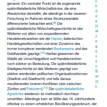
c
genannt. Ein zentraler Punkt ist die sogenannte
h
spätmittelalterliche Wirtschaftskrise, die eine
d
Absatzkrise darstellte, die allerdings in der neueren
e
Forschung im Rahmen eines Strukturwandels
s
[
9
]
differenzierter betrachtet wird.
Die
H
spätmittelalterliche Wirtschaftsgeschichte ist des
er
Weiteren vor allem von expandierenden
z
Handelsnetzwerken wie der
Hanse
, italienischen
o
Handelsgesellschaften und einer Zunahme des
g
immer komplexer werdenden
Bankwesens
und des
s
[
10
]
Geldhandels geprägt.
Hierbei gewannen die
v
Städte als Umschlagplätze und Handelszentren
o
noch stärker an Bedeutung. Die spätmittelalterliche
n
Stadtgeschichte ist des Weiteren geprägt von
B
stärker werdenden politischen Organisationsformen
er
(Stadtrat und Stadtrecht) und teils daraus
ry
resultierenden inneren Konflikten (wie zwischen
).
[
11
]
Zünften und
Patriziern
).
Die
spätmittelalterliche
Agrarkrise
wiederum ist methodisch durchaus
umstritten. Allerdings kam es Mitte des 14. Jahrhunderts
offenbar zu einem erheblichen Bevölkerungseinbruch, der