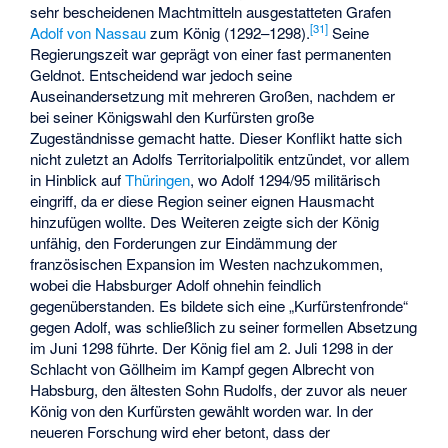
sehr bescheidenen Machtmitteln ausgestatteten Grafen
[
31
]
Adolf von Nassau
zum König (1292–1298).
Seine
Regierungszeit war geprägt von einer fast permanenten
Geldnot. Entscheidend war jedoch seine
Auseinandersetzung mit mehreren Großen, nachdem er
bei seiner Königswahl den Kurfürsten große
Zugeständnisse gemacht hatte. Dieser Konflikt hatte sich
nicht zuletzt an Adolfs Territorialpolitik entzündet, vor allem
in Hinblick auf
Thüringen
, wo Adolf 1294/95 militärisch
eingriff, da er diese Region seiner eignen Hausmacht
hinzufügen wollte. Des Weiteren zeigte sich der König
unfähig, den Forderungen zur Eindämmung der
französischen Expansion im Westen nachzukommen,
wobei die Habsburger Adolf ohnehin feindlich
gegenüberstanden. Es bildete sich eine „Kurfürstenfronde“
gegen Adolf, was schließlich zu seiner formellen Absetzung
im Juni 1298 führte. Der König fiel am 2. Juli 1298 in der
Schlacht von Göllheim im Kampf gegen Albrecht von
Habsburg, den ältesten Sohn Rudolfs, der zuvor als neuer
König von den Kurfürsten gewählt worden war. In der
neueren Forschung wird eher betont, dass der