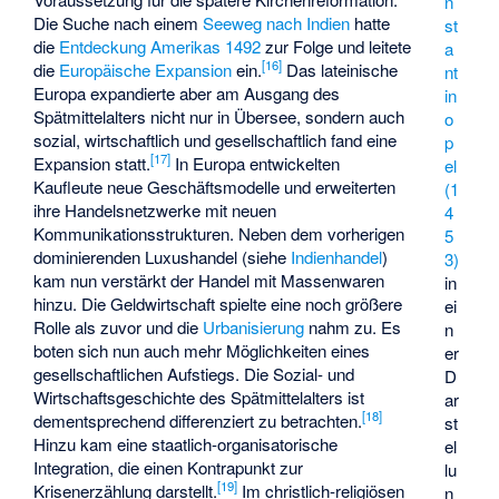
n
Die Suche nach einem
Seeweg nach Indien
hatte
st
die
Entdeckung Amerikas 1492
zur Folge und leitete
a
[
16
]
die
Europäische Expansion
ein.
Das lateinische
nt
Europa expandierte aber am Ausgang des
in
Spätmittelalters nicht nur in Übersee, sondern auch
o
sozial, wirtschaftlich und gesellschaftlich fand eine
p
[
17
]
Expansion statt.
In Europa entwickelten
el
Kaufleute neue Geschäftsmodelle und erweiterten
(1
ihre Handelsnetzwerke mit neuen
4
Kommunikationsstrukturen. Neben dem vorherigen
5
dominierenden Luxushandel (siehe
Indienhandel
)
3)
kam nun verstärkt der Handel mit Massenwaren
in
hinzu. Die Geldwirtschaft spielte eine noch größere
ei
Rolle als zuvor und die
Urbanisierung
nahm zu. Es
n
boten sich nun auch mehr Möglichkeiten eines
er
gesellschaftlichen Aufstiegs. Die Sozial- und
D
Wirtschaftsgeschichte des Spätmittelalters ist
ar
[
18
]
dementsprechend differenziert zu betrachten.
st
Hinzu kam eine staatlich-organisatorische
el
Integration, die einen Kontrapunkt zur
lu
[
19
]
Krisenerzählung darstellt.
Im christlich-religiösen
n