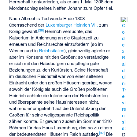
Herrschaft konkurrierten, als er am 1. Mai 1308 dem
Mordanschlag seines Neffen Johann zum Opfer fiel.
Nach Albrechts Tod wurde Ende 1308
überraschend der
Luxemburger
Heinrich VII.
zum
C
[
36
]
König gewählt.
Heinrich versuchte, das
o
Kaisertum in Anlehnung an die Stauferzeit zu
d
erneuern und Reichsrechte einzufordern (so im
e
Westen und in
Reichsitalien
), gleichzeitig agierte er
x
aber im Konsens mit den Großen; so verständigte
B
er sich mit den Habsburgern und pflegte gute
al
Beziehungen zu den Kurfürsten. Seine Herrschaft
d
im deutschen Reichsteil war von einer seltenen
ui
Eintracht unter den großen Häusern geprägt, wovon
ni
sowohl der König als auch die Großen profitierten:
Tr
Heinrich achtete die Interessen der Reichsfürsten
e
und überspannte seine Hausinteressen nicht,
vi
während er umgekehrt auf die Unterstützung der
re
Großen für seine weitgespannte Reichspolitik
n
zählen konnte. Er gewann zudem im Sommer 1310
si
Böhmen für das Haus Luxemburg, das so zu einem
s
:
[
37
]
der bedeutendsten Häuser im Reich aufstieg.
Die
D