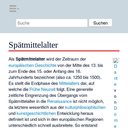
Spätmittelalter
Als
Spätmittelalter
wird der Zeitraum der
europäischen Geschichte
von der Mitte des 13. bis
D
zum Ende des 15. oder Anfang des 16.
a
Jahrhunderts bezeichnet (also ca. 1250 bis 1500).
nt
Es stellt die Endphase des
Mittelalters
dar, auf
e
welche die
Frühe Neuzeit
folgt. Eine generelle
v
zeitliche Eingrenzung des Übergangs vom
o
Spätmittelalter in die
Renaissance
ist nicht möglich,
n
da letztere wesentlich aus der
kulturphilosophischen
D
und
kunstgeschichtlichen
Entwicklung heraus
o
definiert ist und sich in den europäischen Regionen
m
unterschiedlich schnell ausbreitete. So entstand
e