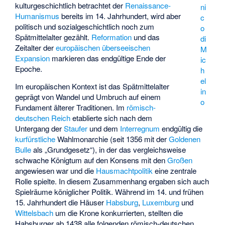
kulturgeschichtlich betrachtet der
Renaissance-
ni
Humanismus
bereits im 14. Jahrhundert, wird aber
c
politisch und sozialgeschichtlich noch zum
o
Spätmittelalter gezählt.
Reformation
und das
di
Zeitalter der
europäischen überseeischen
M
Expansion
markieren das endgültige Ende der
ic
Epoche.
h
el
Im europäischen Kontext ist das Spätmittelalter
in
geprägt von Wandel und Umbruch auf einem
o
Fundament älterer Traditionen. Im
römisch-
deutschen Reich
etablierte sich nach dem
Untergang der
Staufer
und dem
Interregnum
endgültig die
kurfürstliche
Wahlmonarchie (seit 1356 mit der
Goldenen
Bulle
als „Grundgesetz“), in der das vergleichsweise
schwache Königtum auf den Konsens mit den
Großen
angewiesen war und die
Hausmachtpolitik
eine zentrale
Rolle spielte. In diesem Zusammenhang ergaben sich auch
Spielräume königlicher Politik. Während im 14. und frühen
15. Jahrhundert die Häuser
Habsburg
,
Luxemburg
und
Wittelsbach
um die Krone konkurrierten, stellten die
Habsburger ab 1438 alle folgenden römisch-deutschen