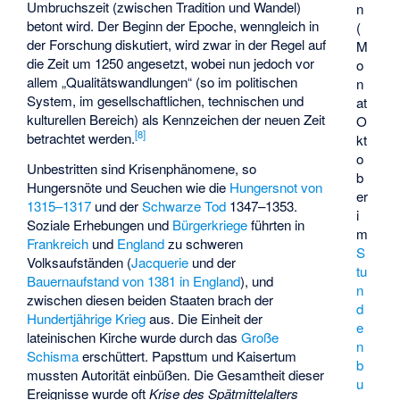
Umbruchszeit (zwischen Tradition und Wandel)
n
betont wird. Der Beginn der Epoche, wenngleich in
(
der Forschung diskutiert, wird zwar in der Regel auf
M
die Zeit um 1250 angesetzt, wobei nun jedoch vor
o
allem „Qualitätswandlungen“ (so im politischen
n
System, im gesellschaftlichen, technischen und
at
kulturellen Bereich) als Kennzeichen der neuen Zeit
O
[
8
]
betrachtet werden.
kt
o
Unbestritten sind Krisenphänomene, so
b
Hungersnöte und Seuchen wie die
Hungersnot von
er
1315–1317
und der
Schwarze Tod
1347–1353.
i
Soziale Erhebungen und
Bürgerkriege
führten in
m
Frankreich
und
England
zu schweren
S
Volksaufständen (
Jacquerie
und der
tu
Bauernaufstand von 1381 in England
), und
n
zwischen diesen beiden Staaten brach der
d
Hundertjährige Krieg
aus. Die Einheit der
e
lateinischen Kirche wurde durch das
Große
n
Schisma
erschüttert. Papsttum und Kaisertum
b
mussten Autorität einbüßen. Die Gesamtheit dieser
u
Ereignisse wurde oft
Krise des Spätmittelalters