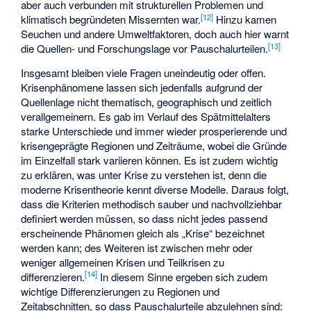
aber auch verbunden mit strukturellen Problemen und
[
12
]
klimatisch begründeten Missernten war.
Hinzu kamen
Seuchen und andere Umweltfaktoren, doch auch hier warnt
[
13
]
die Quellen- und Forschungslage vor Pauschalurteilen.
Insgesamt bleiben viele Fragen uneindeutig oder offen.
Krisenphänomene lassen sich jedenfalls aufgrund der
Quellenlage nicht thematisch, geographisch und zeitlich
verallgemeinern. Es gab im Verlauf des Spätmittelalters
starke Unterschiede und immer wieder prosperierende und
krisengeprägte Regionen und Zeiträume, wobei die Gründe
im Einzelfall stark variieren können. Es ist zudem wichtig
zu erklären, was unter Krise zu verstehen ist, denn die
moderne Krisentheorie kennt diverse Modelle. Daraus folgt,
dass die Kriterien methodisch sauber und nachvollziehbar
definiert werden müssen, so dass nicht jedes passend
erscheinende Phänomen gleich als „Krise“ bezeichnet
werden kann; des Weiteren ist zwischen mehr oder
weniger allgemeinen Krisen und Teilkrisen zu
[
14
]
differenzieren.
In diesem Sinne ergeben sich zudem
wichtige Differenzierungen zu Regionen und
Zeitabschnitten, so dass Pauschalurteile abzulehnen sind: