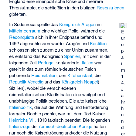
England eine innenpolitische Krise und mehrere
Thronkämpfe, die schließlich in den blutigen
Rosenkriegen
gipfelten.
In Südeuropa spielte das
Königreich Aragón
im
Mittelmeerraum
eine wichtige Rolle, während die
E
Reconquista
sich in ihrer Endphase befand und
ur
1492 abgeschlossen wurde. Aragón und
Kastilien
o
schlossen sich zudem zu einer Union zusammen,
p
es entstand das Königreich
Spanien
, mit dem in der
a
folgenden Zeit
Portugal
konkurrierte.
Italien
war
i
geteilt in das zum römisch-deutschen Reich
m
gehörende
Reichsitalien
, den
Kirchenstaat
, die
1
Republik Venedig
und das
Königreich Neapel
(-
4.
Sizilien), wobei die verschiedenen
J
reichsitalienischen Stadtstaaten eine weitgehend
a
unabhängige Politik betrieben. Die alte kaiserliche
hr
Italienpolitik
, die auf die Wahrung und Einforderung
h
formaler Rechte pochte, war mit dem Tod Kaiser
u
Heinrichs VII.
1313 faktisch beendet. Die folgenden
n
Italienzüge
der
römisch-deutschen Könige
hatten
d
nur noch die Kaiserkrönung und/oder die Nutzung
er