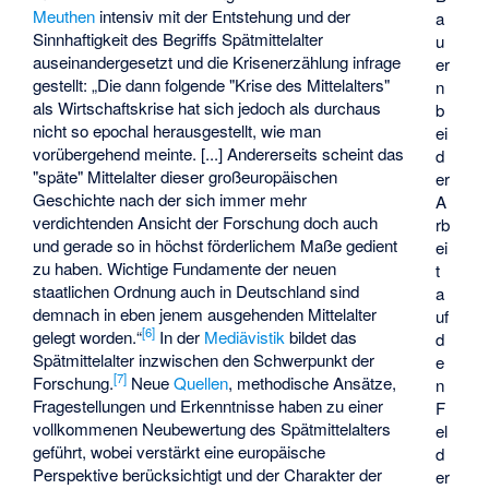
Meuthen
intensiv mit der Entstehung und der
a
Sinnhaftigkeit des Begriffs Spätmittelalter
u
auseinandergesetzt und die Krisenerzählung infrage
er
gestellt: „Die dann folgende "Krise des Mittelalters"
n
als Wirtschaftskrise hat sich jedoch als durchaus
b
nicht so epochal herausgestellt, wie man
ei
vorübergehend meinte. [...] Andererseits scheint das
d
"späte" Mittelalter dieser großeuropäischen
er
Geschichte nach der sich immer mehr
A
verdichtenden Ansicht der Forschung doch auch
rb
und gerade so in höchst förderlichem Maße gedient
ei
zu haben. Wichtige Fundamente der neuen
t
staatlichen Ordnung auch in Deutschland sind
a
demnach in eben jenem ausgehenden Mittelalter
uf
[
6
]
gelegt worden.“
In der
Mediävistik
bildet das
d
Spätmittelalter inzwischen den Schwerpunkt der
e
[
7
]
Forschung.
Neue
Quellen
, methodische Ansätze,
n
Fragestellungen und Erkenntnisse haben zu einer
F
vollkommenen Neubewertung des Spätmittelalters
el
geführt, wobei verstärkt eine europäische
d
Perspektive berücksichtigt und der Charakter der
er