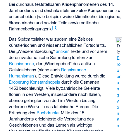
Bei durchaus feststellbaren Krisenphänomenen des 14.
Jahrhunderts sind deshalb stets einzelne Komponenten zu
unterscheiden (wie beispielsweise klimatische, biologische,
ökonomische und soziale Teile sowie politische
[
15
]
Rahmenbedingungen).
Das Spätmittelalter war zudem eine Zeit des
künstlerischen und wissenschaftlichen Fortschritts.
D
Die „Wiederentdeckung“
antiker
Texte und vor allem
ie
deren systematische Sammlung führten zur
E
Renaissance
, der „Wiedergeburt“ des antiken
ro
Geisteslebens (siehe auch
Renaissance-
b
Humanismus
). Diese Entwicklung wurde durch die
er
Eroberung Konstantinopels
durch die Osmanen
u
1453 beschleunigt. Viele byzantinische Gelehrte
n
flohen in den Westen, insbesondere nach Italien,
g
ebenso gelangten von dort im Westen bislang
v
verlorene Werke in das lateinische Europa. Die
o
Erfindung des
Buchdrucks
Mitte des 15.
n
Jahrhunderts erleichterte die Verbreitung des
K
Geschriebenen und das Lernen als wichtige
o
Voraussetzung für die spätere Kirchenreformation.