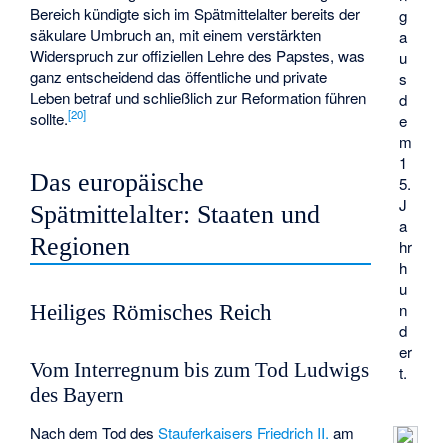
Bereich kündigte sich im Spätmittelalter bereits der
g
säkulare Umbruch an, mit einem verstärkten
a
Widerspruch zur offiziellen Lehre des Papstes, was
u
ganz entscheidend das öffentliche und private
s
Leben betraf und schließlich zur Reformation führen
d
[
20
]
sollte.
e
m
1
Das europäische
5.
J
Spätmittelalter: Staaten und
a
Regionen
hr
h
u
n
Heiliges Römisches Reich
d
er
Vom Interregnum bis zum Tod Ludwigs
t.
des Bayern
Nach dem Tod des
Stauferkaisers
Friedrich II.
am