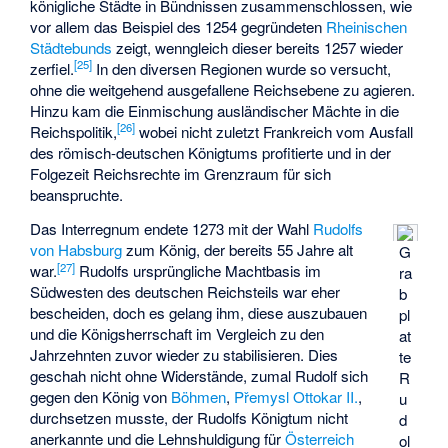
königliche Städte in Bündnissen zusammenschlossen, wie
vor allem das Beispiel des 1254 gegründeten
Rheinischen
Städtebunds
zeigt, wenngleich dieser bereits 1257 wieder
[
25
]
zerfiel.
In den diversen Regionen wurde so versucht,
ohne die weitgehend ausgefallene Reichsebene zu agieren.
Hinzu kam die Einmischung ausländischer Mächte in die
[
26
]
Reichspolitik,
wobei nicht zuletzt Frankreich vom Ausfall
des römisch-deutschen Königtums profitierte und in der
Folgezeit Reichsrechte im Grenzraum für sich
beanspruchte.
Das Interregnum endete 1273 mit der Wahl
Rudolfs
von Habsburg
zum König, der bereits 55 Jahre alt
G
[
27
]
war.
Rudolfs ursprüngliche Machtbasis im
ra
Südwesten des deutschen Reichsteils war eher
b
bescheiden, doch es gelang ihm, diese auszubauen
pl
und die Königsherrschaft im Vergleich zu den
at
Jahrzehnten zuvor wieder zu stabilisieren. Dies
te
geschah nicht ohne Widerstände, zumal Rudolf sich
R
gegen den König von
Böhmen
,
Přemysl Ottokar II.
,
u
durchsetzen musste, der Rudolfs Königtum nicht
d
anerkannte und die
Lehnshuldigung
für
Österreich
ol