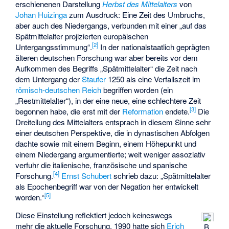
erschienenen Darstellung
Herbst des Mittelalters
von
Johan Huizinga
zum Ausdruck: Eine Zeit des Umbruchs,
aber auch des Niedergangs, verbunden mit einer „auf das
Spätmittelalter projizierten europäischen
[
2
]
Untergangsstimmung“.
In der nationalstaatlich geprägten
älteren deutschen Forschung war aber bereits vor dem
Aufkommen des Begriffs „Spätmittelalter“ die Zeit nach
dem Untergang der
Staufer
1250 als eine Verfallszeit im
römisch-deutschen Reich
begriffen worden (ein
„Restmittelalter“), in der eine neue, eine schlechtere Zeit
[
3
]
begonnen habe, die erst mit der
Reformation
endete.
Die
Dreiteilung des Mittelalters entsprach in diesem Sinne sehr
einer deutschen Perspektive, die in dynastischen Abfolgen
dachte sowie mit einem Beginn, einem Höhepunkt und
einem Niedergang argumentierte; weit weniger assoziativ
verfuhr die italienische, französische und spanische
[
4
]
Forschung.
Ernst Schubert
schrieb dazu: „Spätmittelalter
als Epochenbegriff war von der Negation her entwickelt
[
5
]
worden.“
Diese Einstellung reflektiert jedoch keineswegs
mehr die aktuelle Forschung. 1990 hatte sich
Erich
B