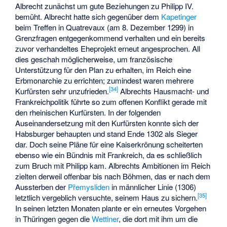
Albrecht zunächst um gute Beziehungen zu Philipp IV.
bemüht. Albrecht hatte sich gegenüber dem
Kapetinger
beim Treffen in Quatrevaux (am 8. Dezember 1299) in
Grenzfragen entgegenkommend verhalten und ein bereits
zuvor verhandeltes Eheprojekt erneut angesprochen. All
dies geschah möglicherweise, um französische
Unterstützung für den Plan zu erhalten, im Reich eine
Erbmonarchie zu errichten; zumindest waren mehrere
[
34
]
Kurfürsten sehr unzufrieden.
Albrechts Hausmacht- und
Frankreichpolitik führte so zum offenen Konflikt gerade mit
den rheinischen Kurfürsten. In der folgenden
Auseinandersetzung mit den Kurfürsten konnte sich der
Habsburger behaupten und stand Ende 1302 als Sieger
dar. Doch seine Pläne für eine Kaiserkrönung scheiterten
ebenso wie ein Bündnis mit Frankreich, da es schließlich
zum Bruch mit Philipp kam. Albrechts Ambitionen im Reich
zielten derweil offenbar bis nach Böhmen, das er nach dem
Aussterben der
Přemysliden
in männlicher Linie (1306)
[
35
]
letztlich vergeblich versuchte, seinem Haus zu sichern.
In seinen letzten Monaten plante er ein erneutes Vorgehen
in Thüringen gegen die
Wettiner
, die dort mit ihm um die