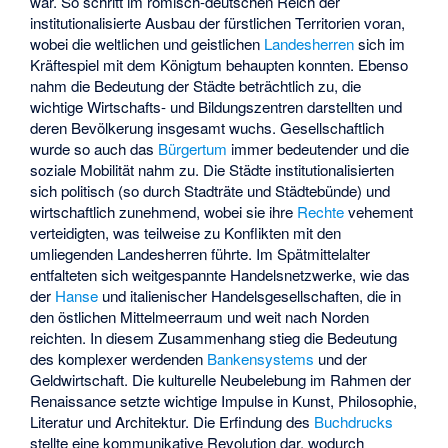
war. So schritt im römisch-deutschen Reich der
institutionalisierte Ausbau der fürstlichen Territorien voran,
wobei die weltlichen und geistlichen
Landesherren
sich im
Kräftespiel mit dem Königtum behaupten konnten. Ebenso
nahm die Bedeutung der Städte beträchtlich zu, die
wichtige Wirtschafts- und Bildungszentren darstellten und
deren Bevölkerung insgesamt wuchs. Gesellschaftlich
wurde so auch das
Bürgertum
immer bedeutender und die
soziale Mobilität nahm zu. Die Städte institutionalisierten
sich politisch (so durch Stadträte und Städtebünde) und
wirtschaftlich zunehmend, wobei sie ihre
Rechte
vehement
verteidigten, was teilweise zu Konflikten mit den
umliegenden Landesherren führte. Im Spätmittelalter
entfalteten sich weitgespannte Handelsnetzwerke, wie das
der
Hanse
und italienischer Handelsgesellschaften, die in
den östlichen Mittelmeerraum und weit nach Norden
reichten. In diesem Zusammenhang stieg die Bedeutung
des komplexer werdenden
Bankensystems
und der
Geldwirtschaft. Die kulturelle Neubelebung im Rahmen der
Renaissance setzte wichtige Impulse in Kunst, Philosophie,
Literatur und Architektur. Die Erfindung des
Buchdrucks
stellte eine kommunikative Revolution dar, wodurch