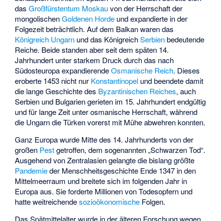
das
Großfürstentum Moskau
von der Herrschaft der
mongolischen
Goldenen Horde
und expandierte in der
Folgezeit beträchtlich. Auf dem Balkan waren das
Königreich Ungarn
und das Königreich
Serbien
bedeutende
Reiche. Beide standen aber seit dem späten 14.
Jahrhundert unter starkem Druck durch das nach
Südosteuropa expandierende
Osmanische Reich
. Dieses
eroberte 1453 nicht nur
Konstantinopel
und beendete damit
die lange Geschichte des
Byzantinischen Reiches
, auch
Serbien und Bulgarien gerieten im 15. Jahrhundert endgültig
und für lange Zeit unter osmanische Herrschaft, während
die Ungarn die Türken vorerst mit Mühe abwehren konnten.
Ganz Europa wurde Mitte des 14. Jahrhunderts von der
großen
Pest
getroffen, dem sogenannten „Schwarzen Tod“.
Ausgehend von Zentralasien gelangte die bislang größte
Pandemie
der Menschheitsgeschichte Ende 1347 in den
Mittelmeerraum und breitete sich im folgenden Jahr in
Europa aus. Sie forderte Millionen von Todesopfern und
hatte weitreichende
sozioökonomische
Folgen.
Das Spätmittelalter wurde in der älteren Forschung wegen