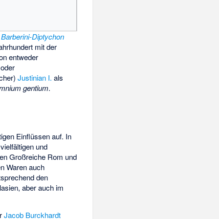
s
Barberini-Diptychon
ahrhundert mit der
von entweder
 oder
icher)
Justinian I.
als
omnium gentium
.
igen Einflüssen auf. In
vielfältigen und
ken Großreiche Rom und
en Waren auch
ntsprechend den
lasien, aber auch im
er
Jacob Burckhardt