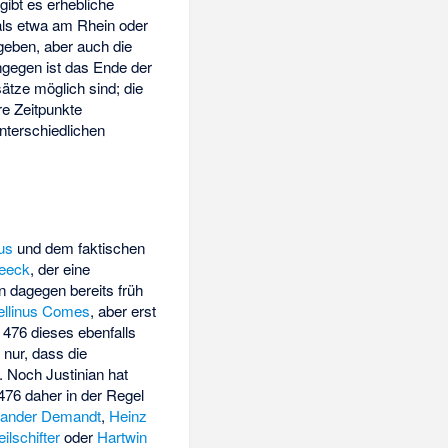
gibt es erhebliche
 als etwa am Rhein oder
egeben, aber auch die
ingegen ist das Ende der
tze möglich sind; die
re Zeitpunkte
nterschiedlichen
us
und dem faktischen
Seeck
, der eine
en dagegen bereits früh
ellinus Comes
, aber erst
 476 dieses ebenfalls
 nur, dass die
 Noch Justinian hat
476 daher in der Regel
xander Demandt
,
Heinz
ilschifter
oder
Hartwin