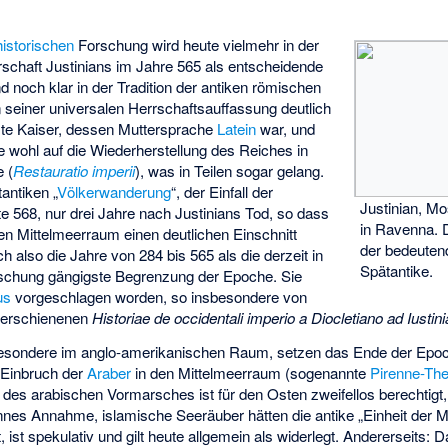
historischen
Forschung wird heute vielmehr in der
rschaft Justinians im Jahre 565 als entscheidende
d noch klar in der Tradition der antiken römischen
 seiner universalen Herrschaftsauffassung deutlich
tzte Kaiser, dessen Muttersprache
Latein
war, und
ie wohl auf die Wiederherstellung des Reiches in
e (
Restauratio imperii
), was in Teilen sogar gelang.
antiken „
Völkerwanderung
“, der Einfall der
Justinian, Mo
lgte 568, nur drei Jahre nach Justinians Tod, so dass
in Ravenna. D
en Mittelmeerraum einen deutlichen Einschnitt
der bedeuten
 also die Jahre von 284 bis 565 als die derzeit in
Spätantike.
rschung gängigste Begrenzung der Epoche. Sie
us
vorgeschlagen worden, so insbesondere von
 erschienenen
Historiae de occidentali imperio a Diocletiano ad Iusti
sbesondere im anglo-amerikanischen Raum, setzen das Ende der Epoch
 Einbruch der
Araber
in den Mittelmeerraum (sogenannte
Pirenne-Th
des arabischen Vormarsches ist für den Osten zweifellos berechtigt
nes Annahme, islamische Seeräuber hätten die antike „Einheit der Mit
 ist spekulativ und gilt heute allgemein als widerlegt. Andererseits: 