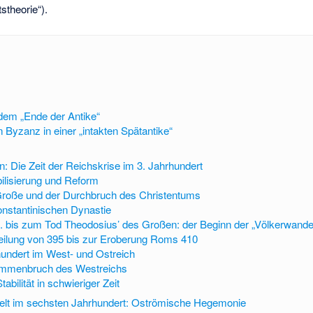
tstheorie“).
dem „Ende der Antike“
 Byzanz in einer „intakten Spätantike“
: Die Zeit der Reichskrise im 3. Jahrhundert
bilisierung und Reform
Große und der Durchbruch des Christentums
nstantinischen Dynastie
 I. bis zum Tod Theodosius’ des Großen: der Beginn der „Völkerwand
eilung von 395 bis zur Eroberung Roms 410
hundert im West- und Ostreich
mmenbruch des Westreichs
abilität in schwieriger Zeit
elt im sechsten Jahrhundert: Oströmische Hegemonie