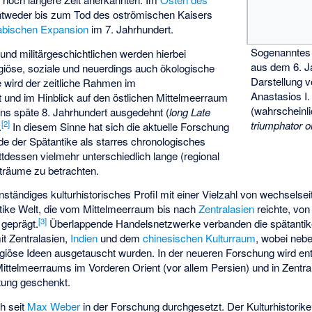
ntweder bis zum Tod des oströmischen Kaisers
abischen Expansion
im 7. Jahrhundert.
Sogenannte
 und militärgeschichtlichen werden hierbei
aus dem 6. J
religiöse, soziale und neuerdings auch ökologische
Darstellung 
e wird der zeitliche Rahmen im
Anastasios I.
t und im Hinblick auf den östlichen Mittelmeerraum
(wahrscheinl
ins späte 8. Jahrhundert ausgedehnt (
long Late
triumphator 
[
2
]
.
In diesem Sinne hat sich die aktuelle Forschung
e der Spätantike als starres chronologisches
ttdessen vielmehr unterschiedlich lange (regional
träume zu betrachten.
nständiges kulturhistorisches Profil mit einer Vielzahl von wechselseit
tike Welt, die vom Mittelmeerraum bis nach
Zentralasien
reichte, von 
[
3
]
geprägt.
Überlappende Handelsnetzwerke verbanden die spätanti
mit Zentralasien,
Indien
und dem
chinesischen Kulturraum
, wobei neb
eligiöse Ideen ausgetauscht wurden. In der neueren Forschung wird e
ittelmeerraums im Vorderen Orient (vor allem Persien) und in Zentra
ung geschenkt.
h seit
Max Weber
in der Forschung durchgesetzt. Der Kulturhistorik