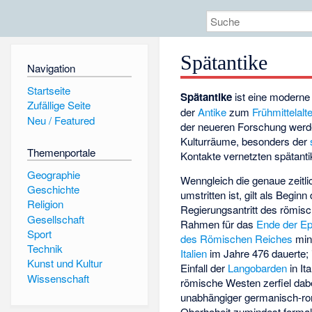
Spätantike
Navigation
Startseite
Spätantike
ist eine moderne
Zufällige Seite
der
Antike
zum
Frühmittelalt
Neu / Featured
der neueren Forschung werd
Kulturräume, besonders der
Themenportale
Kontakte vernetzten spätanti
Geographie
Wenngleich die genaue zeitl
Geschichte
umstritten ist, gilt als Begi
Religion
Regierungsantritt des römis
Gesellschaft
Rahmen für das
Ende der E
Sport
des Römischen Reiches
mind
Technik
Italien
im Jahre 476 dauerte; 
Kunst und Kultur
Einfall der
Langobarden
in It
Wissenschaft
römische Westen zerfiel dabei
unabhängiger germanisch-ro
Oberhoheit zumindest formal