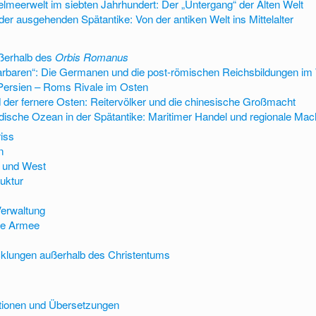
telmeerwelt im siebten Jahrhundert: Der „Untergang“ der Alten Welt
der ausgehenden Spätantike: Von der antiken Welt ins Mittelalter
ußerhalb des
Orbis Romanus
rbaren“: Die Germanen und die post-römischen Reichsbildungen im
Persien – Roms Rivale im Osten
d der fernere Osten: Reitervölker und die chinesische Großmacht
dische Ozean in der Spätantike: Maritimer Handel und regionale Mach
riss
n
t und West
ruktur
Verwaltung
he Armee
cklungen außerhalb des Christentums
tionen und Übersetzungen