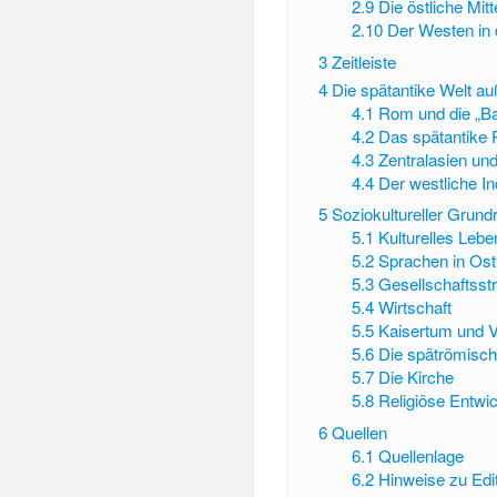
2.9
Die östliche Mit
2.10
Der Westen in 
3
Zeitleiste
4
Die spätantike Welt a
4.1
Rom und die „Ba
4.2
Das spätantike 
4.3
Zentralasien un
4.4
Der westliche In
5
Soziokultureller Grund
5.1
Kulturelles Lebe
5.2
Sprachen in Os
5.3
Gesellschaftsst
5.4
Wirtschaft
5.5
Kaisertum und 
5.6
Die spätrömisc
5.7
Die Kirche
5.8
Religiöse Entwi
6
Quellen
6.1
Quellenlage
6.2
Hinweise zu Edi