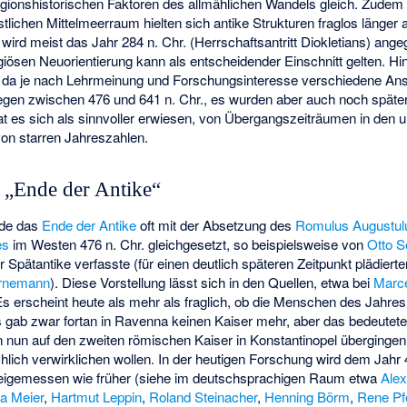
 religionshistorischen Faktoren des allmählichen Wandels gleich. Zudem 
stlichen Mittelmeerraum hielten sich antike Strukturen fraglos länger
 wird meist das Jahr 284 n. Chr. (Herrschaftsantritt Diokletians) ang
ligiösen Neuorientierung kann als entscheidender Einschnitt gelten. H
, da je nach Lehrmeinung und Forschungsinteresse verschiedene Ansä
iegen zwischen 476 und 641 n. Chr., es wurden aber auch noch späte
t es sich als sinnvoller erwiesen, von Übergangszeiträumen in den u
on starren Jahreszahlen.
 „Ende der Antike“
rde das
Ende der Antike
oft mit der Absetzung des
Romulus Augustul
es
im Westen 476 n. Chr. gleichgesetzt, so beispielsweise von
Otto 
r Spätantike verfasste (für einen deutlich späteren Zeitpunkt plädiert
ornemann
). Diese Vorstellung lässt sich in den Quellen, etwa bei
Marc
Es erscheint heute als mehr als fraglich, ob die Menschen des Jahres
s gab zwar fortan in Ravenna keinen Kaiser mehr, aber das bedeutete
 nun auf den zweiten römischen Kaiser in Konstantinopel übergingen.
lich verwirklichen wollen. In der heutigen Forschung wird dem Jahr 
 beigemessen wie früher (siehe im deutschsprachigen Raum etwa
Ale
a Meier
,
Hartmut Leppin
,
Roland Steinacher
,
Henning Börm
,
Rene Pfe