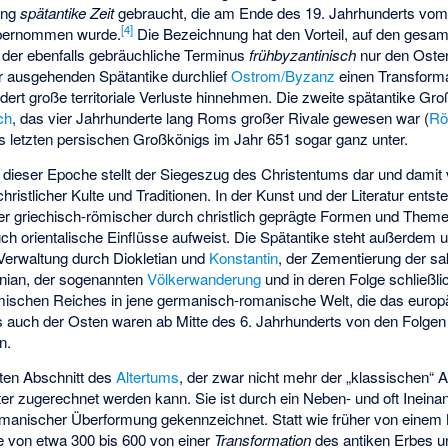
ung
spätantike Zeit
gebraucht, die am Ende des 19. Jahrhunderts vom
[
4
]
ernommen wurde.
Die Bezeichnung hat den Vorteil, auf den gesa
der ebenfalls gebräuchliche Terminus
frühbyzantinisch
nur den Osten
der ausgehenden Spätantike durchlief
Ostrom/Byzanz
einen Transform
dert große territoriale Verluste hinnehmen. Die zweite spätantike Gr
ch
, das vier Jahrhunderte lang Roms großer Rivale gewesen war (
Rö
es letzten persischen Großkönigs im Jahr 651 sogar ganz unter.
dieser Epoche stellt der
Siegeszug des Christentums
dar und damit
istlicher Kulte und Traditionen. In der Kunst und der Literatur entst
r griechisch-römischer durch christlich geprägte Formen und Themen
auch orientalische Einflüsse aufweist. Die Spätantike steht außerdem 
erwaltung durch Diokletian und
Konstantin
, der Zementierung der sa
tinian, der sogenannten
Völkerwanderung
und in deren Folge schließli
mischen Reiches in jene germanisch-romanische Welt, die das euro
ls auch der Osten waren ab Mitte des 6. Jahrhunderts von den Folge
n.
zten Abschnitt des
Altertums
, der zwar nicht mehr der „klassischen“ A
ter zugerechnet werden kann. Sie ist durch ein Neben- und oft Ineina
ermanischer Überformung gekennzeichnet. Statt wie früher von einem 
e von etwa 300 bis 600 von einer
Transformation
des antiken Erbes un