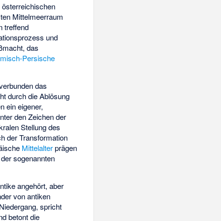
 österreichischen
mten Mittelmeerraum
 treffend
ationsprozess und
oßmacht, das
misch-Persische
 verbunden das
eht durch die Ablösung
 ein eigener,
unter den Zeichen der
kralen Stellung des
ch der Transformation
päische
Mittelalter
prägen
n der sogenannten
ntike angehört, aber
nder von antiken
Niedergang, spricht
d betont die