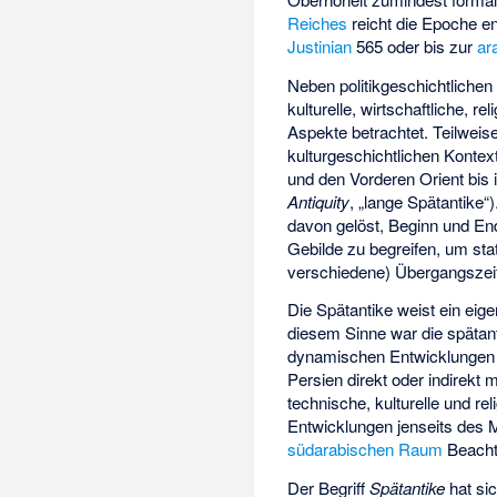
Reiches
reicht die Epoche e
Justinian
565 oder bis zur
ar
Neben politikgeschichtlichen
kulturelle, wirtschaftliche, 
Aspekte betrachtet. Teilweis
kulturgeschichtlichen Kontex
und den Vorderen Orient bis 
Antiquity
, „lange Spätantike“)
davon gelöst, Beginn und End
Gebilde zu begreifen, um sta
verschiedene) Übergangszei
Die Spätantike weist ein eige
diesem Sinne war die spätan
dynamischen Entwicklungen 
Persien direkt oder indirekt 
technische, kulturelle und r
Entwicklungen jenseits des M
südarabischen Raum
Beacht
Der Begriff
Spätantike
hat sic