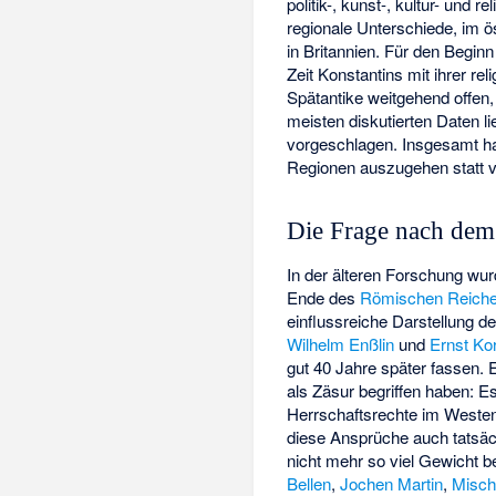
politik-, kunst-, kultur- und
regionale Unterschiede, im ö
in Britannien. Für den Beginn
Zeit Konstantins mit ihrer re
Spätantike weitgehend offen
meisten diskutierten Daten l
vorgeschlagen. Insgesamt ha
Regionen auszugehen statt v
Die Frage nach dem
In der älteren Forschung wu
Ende des
Römischen Reich
einflussreiche Darstellung de
Wilhelm Enßlin
und
Ernst K
gut 40 Jahre später fassen. 
als Zäsur begriffen haben: E
Herrschaftsrechte im Westen
diese Ansprüche auch tatsäch
nicht mehr so viel Gewicht
Bellen
,
Jochen Martin
,
Misch