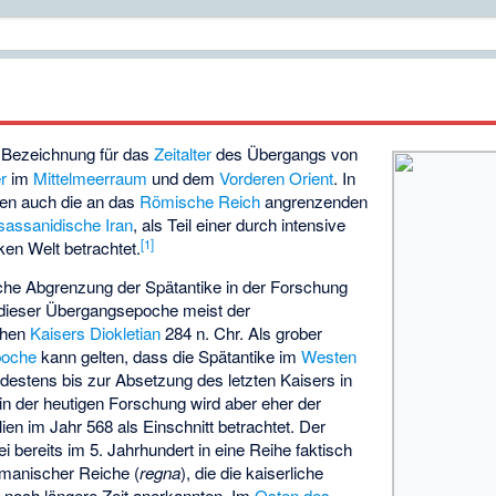
 Bezeichnung für das
Zeitalter
des Übergangs von
er
im
Mittelmeerraum
und dem
Vorderen Orient
. In
en auch die an das
Römische Reich
angrenzenden
sassanidische Iran
, als Teil einer durch intensive
[
1
]
ken Welt betrachtet.
iche Abgrenzung der Spätantike in der Forschung
nn dieser Übergangsepoche meist der
chen
Kaisers
Diokletian
284 n. Chr. Als grober
poche
kann gelten, dass die Spätantike im
Westen
estens bis zur Absetzung des letzten Kaisers in
in der heutigen Forschung wird aber eher der
alien im Jahr 568 als Einschnitt betrachtet. Der
 bereits im 5. Jahrhundert in eine Reihe faktisch
manischer Reiche (
regna
), die die kaiserliche
 noch längere Zeit anerkannten. Im
Osten des