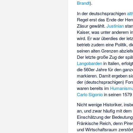
Brandt
).
In der deutschsprachigen
alt
Regel erst das Ende der Her
Zäsur gewählt.
Justinian
stan
Kaiser, was unter anderem in
wird. Er war überdies der le
betrieb zudem eine Politik, d
seinen alten Grenzen abzielt
Der letzte große Zug der spät
Langobarden
in Italien, erfo
die 560er Jahre für den ganz
markieren. Damit ergeben sich
der (deutschsprachigen) Fo
waren bereits im
Humanism
Carlo Sigonio
in seinen 1579
Nicht wenige Historiker, in
an, und zwar häufig mit dem
Einschätzung der Bedeutung 
Fränkische Reich, denn Piren
und Wirtschaftsraum zerstört,