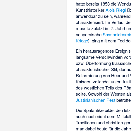
hatte bereits 1853 die Wend
Kunsthistoriker
Alois Riegl
üb
anwendbar zu sein, während 
charakterisiert. Im Verlauf 
musste zuletzt im 7. Jahrhun
neupersische
Sassanidenrei
Kriege
), ging mit dem Tod d
Ein herausragendes Ereignis 
langsame Verschwinden vorchr
bzw. Überformung klassische
charakteristischer Stil, der 
Reformierung von Heer und V
Kaisers, vollendet unter Jus
des westlichen Teils des Rö
sollte. Sowohl der Westen a
Justinianischen Pest
betroffe
Die Spätantike bildet den let
auch noch nicht dem Mittelal
Traditionen und christlich-g
man dabei heute für die Jahr