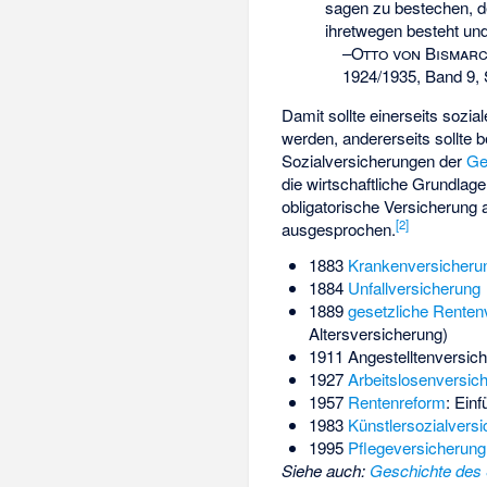
sagen zu bestechen, de
ihretwegen besteht und
–
Otto von Bismar
1924/1935, Band 9, 
Damit sollte einerseits soz
werden, andererseits sollte b
Sozialversicherungen der
Ge
die wirtschaftliche Grundlag
obligatorische Versicherung a
[
2
]
ausgesprochen.
1883
Krankenversicheru
1884
Unfallversicherung
1889
gesetzliche Renten
Altersversicherung)
1911
Angestelltenversic
1927
Arbeitslosenversic
1957
Rentenreform
: Ein
1983
Künstlersozialvers
1995
Pflegeversicherung
Siehe auch
:
Geschichte des 