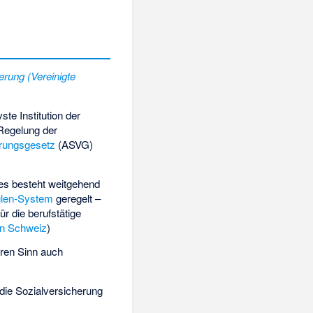
erung (Vereinigte
te Institution der
 Regelung der
erungsgesetz
(ASVG)
d es besteht weitgehend
ulen-System
geregelt –
r die berufstätige
n Schweiz
)
eren Sinn auch
 die
Sozialversicherung