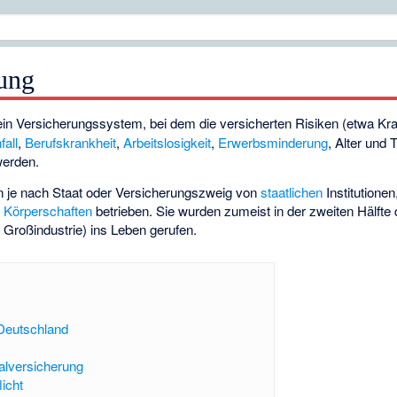
rung
ein Versicherungssystem, bei dem die versicherten Risiken (etwa Kr
fall
,
Berufskrankheit
,
Arbeitslosigkeit
,
Erwerbsminderung
, Alter und
werden.
n je nach Staat oder Versicherungszweig von
staatlichen
Institutionen
n Körperschaften
betrieben. Sie wurden zumeist in der zweiten Hälfte
 Großindustrie) ins Leben gerufen.
 Deutschland
alversicherung
icht