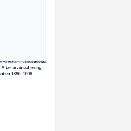
ild 146-1980-091-21 / Unbekannt
/ CC-BY-SA 3.0
 Arbeiterversicherung
sgaben 1885–1909