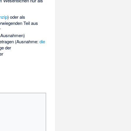
m Wesentlichen nur als
inzip
) oder als
erwiegenden Teil aus
r
en Ausnahmen)
etragen (Ausnahme:
die
ge der
er