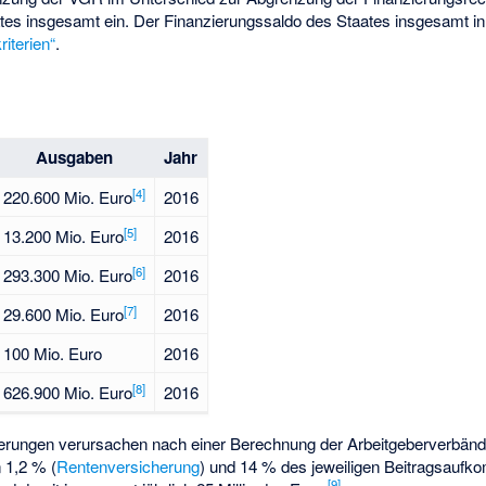
tes insgesamt ein. Der Finanzierungssaldo des Staates insgesamt in
riterien“
.
Ausgaben
Jahr
[
4
]
220.600 Mio. Euro
2016
[
5
]
13.200 Mio. Euro
2016
[
6
]
293.300 Mio. Euro
2016
[
7
]
29.600 Mio. Euro
2016
100 Mio. Euro
2016
[
8
]
626.900 Mio. Euro
2016
herungen verursachen nach einer Berechnung der Arbeitgeberverbänd
 1,2 % (
Rentenversicherung
) und 14 % des jeweiligen Beitragsauf
[
9
]