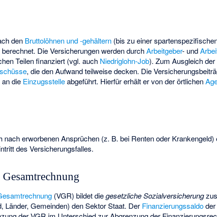
nach den
Bruttolöhnen und -gehältern
(bis zu einer spartenspezifische
) berechnet. Die Versicherungen werden durch
Arbeitgeber
- und
Arbe
hen Teilen finanziert (vgl. auch
Niedriglohn-Job
). Zum Ausgleich de
schüsse
, die den Aufwand teilweise decken. Die Versicherungsbeitr
r an die
Einzugsstelle
abgeführt. Hierfür erhält er von der örtlichen
Age
ch nach erworbenen Ansprüchen (z. B. bei Renten oder Krankengeld) od
ntritt des Versicherungsfalles.
he Gesamtrechnung
n Gesamtrechnung
(VGR) bildet die
gesetzliche Sozialversicherung
zus
, Länder, Gemeinden) den Sektor Staat. Der
Finanzierungssaldo
der
nzung der VGR im Unterschied zur Abgrenzung der Finanzierungsrec