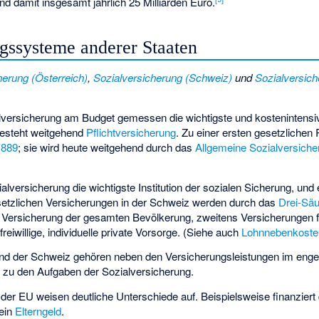
und damit insgesamt jährlich 25 Milliarden Euro.
gssysteme anderer Staaten
herung (Österreich)
,
Sozialversicherung (Schweiz)
und
Sozialversich
alversicherung am Budget gemessen die wichtigste und kostenintensivs
besteht weitgehend
Pflichtversicherung
. Zu einer ersten gesetzlichen
1889
; sie wird heute weitgehend durch das
Allgemeine Sozialversich
ialversicherung die wichtigste Institution der sozialen Sicherung, un
etzlichen Versicherungen in der Schweiz
werden durch das
Drei-Sä
n Versicherung der gesamten Bevölkerung, zweitens Versicherungen fü
reiwillige, individuelle private Vorsorge. (Siehe auch
Lohnnebenkoste
und der Schweiz gehören neben den Versicherungsleistungen im eng
n
zu den Aufgaben der Sozialversicherung.
der EU weisen deutliche Unterschiede auf. Beispielsweise finanziert
ein
Elterngeld
.