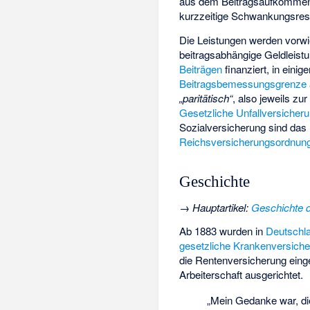
aus dem Beitragsaufkommen d
kurzzeitige Schwankungsres
Die Leistungen werden vorwie
beitragsabhängige Geldleist
Beiträgen
finanziert, in eini
Beitragsbemessungsgrenze
„paritätisch“
, also jeweils zu
Gesetzliche Unfallversicher
Sozialversicherung sind das
Reichsversicherungsordnun
Geschichte
→
Hauptartikel
:
Geschichte d
Ab 1883 wurden in
Deutschl
gesetzliche Krankenversich
die Rentenversicherung einge
Arbeiterschaft ausgerichtet.
„Mein Gedanke war, die