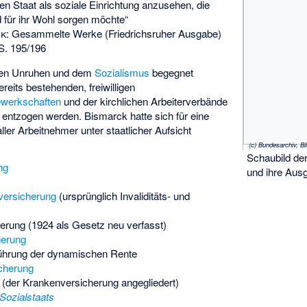
n Staat als soziale Einrichtung anzusehen, die
 für ihr Wohl sorgen möchte“
ck
:
Gesammelte Werke (Friedrichsruher Ausgabe)
S. 195/196
ialen Unruhen und dem
Sozialismus
begegnet
ereits bestehenden, freiwilligen
werkschaften
und der kirchlichen
Arbeiterverbände
e entzogen werden. Bismarck hatte sich für eine
ller Arbeitnehmer unter staatlicher Aufsicht
(c) Bundesarchiv, B
Schaubild der
ng
und ihre Au
versicherung
(ursprünglich Invaliditäts- und
herung
(1924 als Gesetz neu verfasst)
herung
führung der dynamischen Rente
icherung
(der Krankenversicherung angegliedert)
Sozialstaats