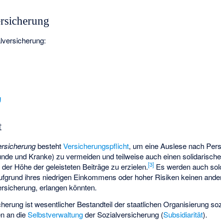
ersicherung
alversicherung:
g
t
ersicherung
besteht
Versicherungspflicht
, um eine Auslese nach Per
unde und Kranke) zu vermeiden und teilweise auch einen solidarisch
[
3
]
der Höhe der geleisteten Beiträge zu erzielen.
Es werden auch sol
ufgrund ihres niedrigen Einkommens oder hoher Risiken keinen ande
Versicherung, erlangen könnten.
erung ist wesentlicher Bestandteil der staatlichen Organisierung soz
en an die
Selbstverwaltung
der Sozialversicherung (
Subsidiarität
).