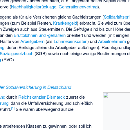
es gleichen Jahres bestritten, d. h., angesammeltes Kapital dient i
erve (
Nachhaltigkeitsrücklage
,
Generationenvertrag
).
gend als für alle Versicherten gleiche Sachleistungen (
Solidaritätspr
ungen (zum Beispiel Renten,
Krankengeld
) erbracht. Sie wird zum üb
gen Zweigen auch aus Steuermitteln. Die
Beiträge
sind bis zur Höhe de
an den
Bruttolöhnen und -gehältern
orientiert und werden (mit einig
r Hälfte von
Arbeitgebern
(als
Lohnnebenkosten
) und
Arbeitnehmern
g
ung
, deren Beiträge alleine die Arbeitgeber aufbringen). Rechtsgrundla
Sozialgesetzbuch
(SGB) sowie noch einige wenige Bestimmungen d
g
(RVO).
er Sozialversicherung in Deutschland
and
durch
Reichskanzler
Bismarck
zuerst die
erung
, dann die Unfallversicherung und schließlich
[
1
]
führt.
Sie waren überwiegend auf die
 arbeitenden Klassen zu gewinnen, oder soll ich