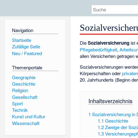
Sozialversiche
Navigation
Startseite
Die
Sozialversicherung
ist 
Zufällige Seite
Pflegebedürftigkeit
,
Arbeitsun
Neu / Featured
allen Versicherten getragen 
Sozialversicherungen werde
Themenportale
Körperschaften oder
private
Geographie
20. Jahrhunderts (Beginn der
Geschichte
Religion
Gesellschaft
Inhaltsverzeichnis
Sport
Technik
1
Sozialversicherung in
Kunst und Kultur
1.1
Geschichte
Wissenschaft
1.2
Zweige der Sozi
1.3
Versicherungspfl