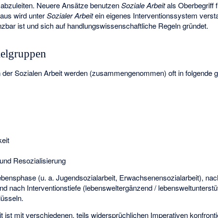
 abzuleiten. Neuere Ansätze benutzen
Soziale Arbeit
als Oberbegriff 
aus wird unter
Sozialer Arbeit
ein eigenes Interventionssystem vers
zbar ist und sich auf handlungswissenschaftliche Regeln gründet.
ielgruppen
n der Sozialen Arbeit werden (zusammengenommen) oft in folgende gr
eit
und Resozialisierung
ebensphase (u. a. Jugendsozialarbeit, Erwachsenensozialarbeit), nac
und nach Interventionstiefe (lebensweltergänzend / lebensweltunterstü
lüsseln.
it ist mit verschiedenen, teils widersprüchlichen Imperativen konfron