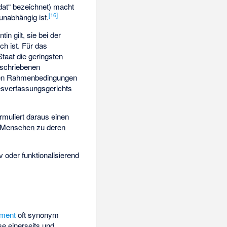
dat“ bezeichnet) macht
[
16
]
h unabhängig ist.
in gilt, sie bei der
h ist. Für das
taat die geringsten
beschriebenen
 den Rahmenbedingungen
esverfassungsgerichts
rmuliert daraus einen
r Menschen zu deren
v oder funktionalisierend
ement
oft synonym
se einerseits und