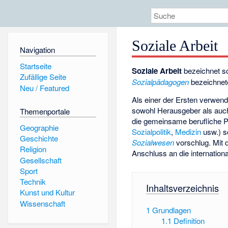
Soziale Arbeit
Navigation
Startseite
Soziale Arbeit
bezeichnet so
Zufällige Seite
Sozialpädagogen
bezeichne
Neu / Featured
Als einer der Ersten verwen
sowohl Herausgeber als auch
Themenportale
die gemeinsame berufliche Pr
Geographie
Sozialpolitik
,
Medizin
usw.) so
Geschichte
Sozialwesen
vorschlug. Mit 
Religion
Anschluss an die internatio
Gesellschaft
Sport
Technik
Inhaltsverzeichnis
Kunst und Kultur
Wissenschaft
1
Grundlagen
1.1
Definition