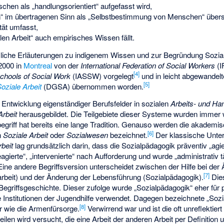
tschen als „handlungsorientiert“ aufgefasst wird,
“ im übertragenen Sinn als „Selbstbestimmung von Menschen“ überse
tät umfasst,
len Arbeit“ auch empirisches Wissen fällt.
zliche Erläuterungen zu indigenem Wissen und zur Begründung Sozial
2000 in
Montreal
von der
International Federation of Social Workers
(I
[
4
]
Schools of Social Work
(IASSW) vorgelegt
und in leicht abgewandel
[
5
]
oziale Arbeit
(DGSA) übernommen worden.
 Entwicklung eigenständiger Berufsfelder in sozialen
Arbeits- und H
Arbeit
herausgebildet. Die Teilgebiete dieser Systeme wurden immer 
begriff hat bereits eine lange Tradition. Genauso werden die akadem
[
6
]
n
Soziale Arbeit
oder
Sozialwesen
bezeichnet.
Der klassische Unte
rbeit
lag grundsätzlich darin, dass die Sozialpädagogik präventiv „agie
 „reagierte“, „intervenierte“ nach Aufforderung und wurde „administrativ t
ine andere Begriffsversion unterscheidet zwischen der Hilfe bei der
[
7
]
arbeit) und der Änderung der Lebensführung (Sozialpädagogik).
Die
er Begriffsgeschichte. Dieser zufolge wurde „Sozialpädagogik“ eher fü
 Institutionen der Jugendhilfe verwendet. Dagegen bezeichnete „Sozia
[
8
]
r wie die Armenfürsorge.
Verwirrend war und ist die oft unreflektie
ilen wird versucht, die eine Arbeit der anderen Arbeit per Definition