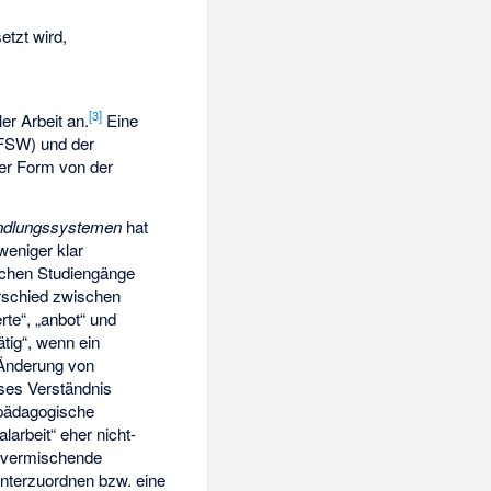
tzt wird,
[
3
]
er Arbeit an.
Eine
FSW) und der
ter Form von der
andlungssystemen
hat
weniger klar
ischen Studiengänge
rschied zwischen
rte“, „anbot“ und
ätig“, wenn ein
 Änderung von
ses Verständnis
r pädagogische
larbeit“ eher nicht-
rt vermischende
 unterzuordnen bzw. eine