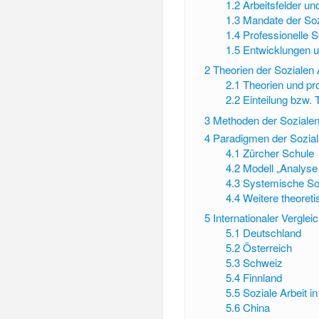
1.2
Arbeitsfelder un
1.3
Mandate der Soz
1.4
Professionelle So
1.5
Entwicklungen u
2
Theorien der Sozialen 
2.1
Theorien und pro
2.2
Einteilung bzw. 
3
Methoden der Sozialen
4
Paradigmen der Sozial
4.1
Zürcher Schule
4.2
Modell „Analyse
4.3
Systemische Soz
4.4
Weitere theoret
5
Internationaler Verglei
5.1
Deutschland
5.2
Österreich
5.3
Schweiz
5.4
Finnland
5.5
Soziale Arbeit i
5.6
China