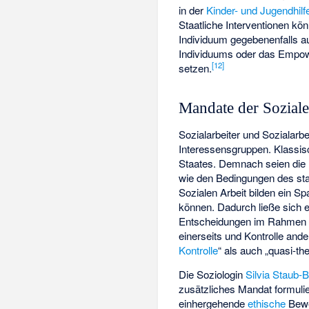
in der
Kinder- und Jugendhilf
Staatliche Interventionen 
Individuum gegebenenfalls a
Individuums oder das Empo
[
12
]
setzen.
Mandate der Soziale
Sozialarbeiter und Sozialar
Interessensgruppen. Klassis
Staates. Demnach seien die
wie den Bedingungen des st
Sozialen Arbeit bilden ein S
können. Dadurch ließe sich e
Entscheidungen im Rahmen 
einerseits und Kontrolle ande
Kontrolle
“ als auch „quasi-t
Die Soziologin
Silvia Staub-
zusätzliches Mandat formulie
einhergehende
ethische
Bewe