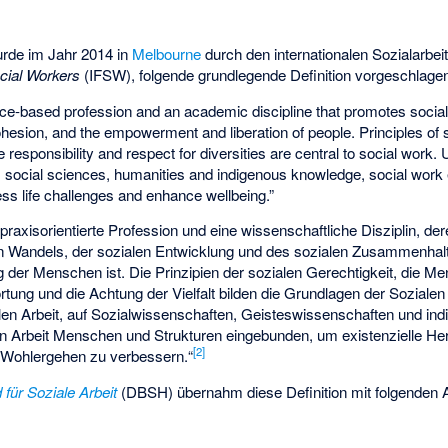
urde im Jahr 2014 in
Melbourne
durch den internationalen
Sozialarbei
ocial Workers
(IFSW), folgende grundlegende Definition vorgeschlage
tice-based profession and an academic discipline that promotes soci
hesion, and the empowerment and liberation of people. Principles of so
e responsibility and respect for diversities are central to social work
k, social sciences, humanities and indigenous knowledge, social wor
ess life challenges and enhance wellbeing.”
e praxisorientierte Profession und eine wissenschaftliche Disziplin, der
n Wandels, der sozialen Entwicklung und des sozialen Zusammenhalt
 der Menschen ist. Die Prinzipien der sozialen Gerechtigkeit, die M
ng und die Achtung der Vielfalt bilden die Grundlagen der Sozialen 
alen Arbeit, auf Sozialwissenschaften, Geisteswissenschaften und i
en Arbeit Menschen und Strukturen eingebunden, um existenzielle H
[
2
]
 Wohlergehen zu verbessern.“
für Soziale Arbeit
(DBSH) übernahm diese Definition mit folgenden