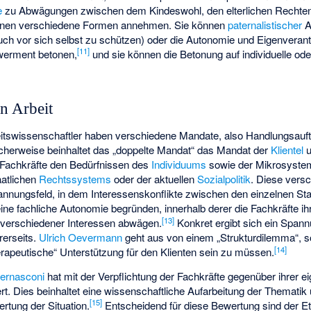
e
zu Abwägungen zwischen dem Kindeswohl, den elterlichen Rechte
können verschiedene Formen annehmen. Sie können
paternalistischer
A
uch vor sich selbst zu schützen) oder die Autonomie und Eigenveran
[
11
]
werment betonen,
und sie können die Betonung auf individuelle oder
n Arbeit
beitswissenschaftler haben verschiedene Mandate, also Handlungsauf
cherweise beinhaltet das „doppelte Mandat“ das Mandat der
Klientel
u
 Fachkräfte den Bedürfnissen des
Individuums
sowie der
Mikrosyste
aatlichen
Rechtssystems
oder der aktuellen
Sozialpolitik
. Diese vers
pannungsfeld, in dem Interessenskonflikte zwischen den einzelnen St
ine fachliche Autonomie begründen, innerhalb derer die Fachkräfte ih
[
13
]
verschiedener Interessen abwägen.
Konkret ergibt sich ein Spann
rerseits.
Ulrich Oevermann
geht aus von einem „Strukturdilemma“, 
[
14
]
herapeutische“ Unterstützung für den Klienten sein zu müssen.
Bernasconi
hat mit der Verpflichtung der Fachkräfte gegenüber ihrer e
rt. Dies beinhaltet eine wissenschaftliche Aufarbeitung der Thematik
[
15
]
rtung der Situation.
Entscheidend für diese Bewertung sind der E