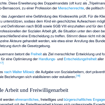
chte. Diese Erweiterung des Doppelmandats (oft kurz als „Tripelman
ub-Bernasconi, zu einer Profession der
Menschenrechte
, die politisc
der das Jugendamt eine Gefährdung des Kindeswohls prüft. Für die Klient
u unterstützen, sodass dem Kind ein geschütztes Aufwachsen möglic
 und Definitionen nach BGB sowie SGB VIII einzuhalten und für den S
rofessionellen der Sozialen Arbeit gilt, die Situation unter den oben 
nschließend eine Entscheidung zu treffen. Stimmt diese nicht mit
nzelne Akteure gehandelt werden, wie etwa einer Anrufung des Bund
letzung durch die Gesetzgebung.
auermann betont die
Freiheit
als Ziel menschlicher Entwicklung und fo
t für eine Optimierung der
Handlungs-
und
Entscheidungsfreiheit
alle
[
17
]
 es
nach Walter Milowiz
die Aufgabe von Sozialarbeitern, dort präventi
[
18
]
le Beziehungen sich stabilisieren oder eskalieren.
le Arbeit und Freiwilligenarbeit
eit werden
ehrenamtliches
, freiwilliges und
bürgerschaftliches Engag
arbeit mit der Freiwilligenarbeit können sich professionelle Experti