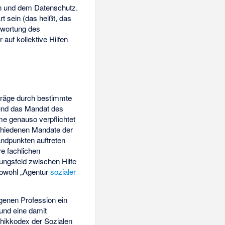
n und dem Datenschutz.
rt sein (das heißt, das
twortung des
 auf kollektive Hilfen
träge durch bestimmte
nd das Mandat des
me
genauso verpflichtet
chiedenen Mandate der
andpunkten auftreten
re fachlichen
ungsfeld zwischen Hilfe
sowohl „Agentur
sozialer
igenen Profession ein
 und eine damit
thikkodex der Sozialen