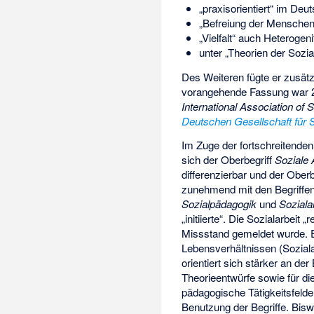
„praxisorientiert“ im Deu
„Befreiung der Menschen
„Vielfalt“ auch Heterogeni
unter „Theorien der Sozia
Des Weiteren fügte er zusät
vorangehende Fassung war 
International Association of 
Deutschen Gesellschaft für S
Im Zuge der fortschreitenden
sich der Oberbegriff
Soziale 
differenzierbar und der Ober
zunehmend mit den Begriffe
Sozialpädagogik
und
Soziala
„initiierte“. Die Sozialarbeit
Missstand gemeldet wurde. E
Lebensverhältnissen (Sozial
orientiert sich stärker an d
Theorieentwürfe sowie für die
pädagogische Tätigkeitsfelde
Benutzung der Begriffe. Biswe