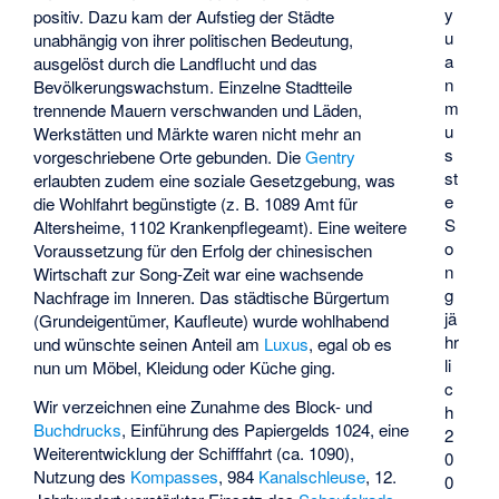
y
positiv. Dazu kam der Aufstieg der Städte
u
unabhängig von ihrer politischen Bedeutung,
a
ausgelöst durch die Landflucht und das
n
Bevölkerungswachstum. Einzelne Stadtteile
m
trennende Mauern verschwanden und Läden,
u
Werkstätten und Märkte waren nicht mehr an
s
vorgeschriebene Orte gebunden. Die
Gentry
st
erlaubten zudem eine soziale Gesetzgebung, was
e
die Wohlfahrt begünstigte (z. B. 1089 Amt für
S
Altersheime, 1102 Krankenpflegeamt). Eine weitere
o
Voraussetzung für den Erfolg der chinesischen
n
Wirtschaft zur Song-Zeit war eine wachsende
g
Nachfrage im Inneren. Das städtische Bürgertum
jä
(Grundeigentümer, Kaufleute) wurde wohlhabend
hr
und wünschte seinen Anteil am
Luxus
, egal ob es
li
nun um Möbel, Kleidung oder Küche ging.
c
Wir verzeichnen eine Zunahme des Block- und
h
Buchdrucks
, Einführung des Papiergelds 1024, eine
2
Weiterentwicklung der Schifffahrt (ca. 1090),
0
Nutzung des
Kompasses
, 984
Kanalschleuse
, 12.
0