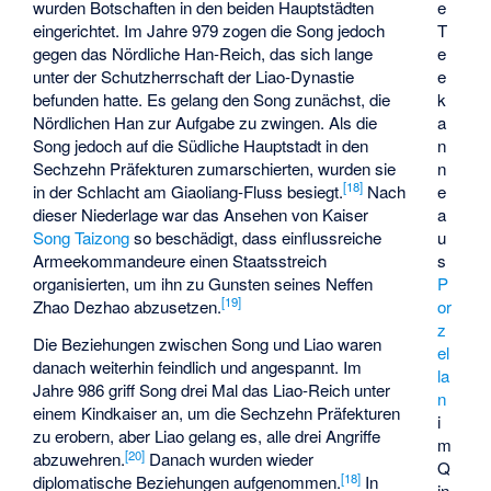
wurden Botschaften in den beiden Hauptstädten
e
eingerichtet. Im Jahre 979 zogen die Song jedoch
T
gegen das Nördliche Han-Reich, das sich lange
e
unter der Schutzherrschaft der Liao-Dynastie
e
befunden hatte. Es gelang den Song zunächst, die
k
Nördlichen Han zur Aufgabe zu zwingen. Als die
a
Song jedoch auf die
Südliche Hauptstadt
in den
n
Sechzehn Präfekturen zumarschierten, wurden sie
n
[
18
]
in der
Schlacht am Giaoliang-Fluss
besiegt.
Nach
e
dieser Niederlage war das Ansehen von Kaiser
a
Song Taizong
so beschädigt, dass einflussreiche
u
Armeekommandeure einen Staatsstreich
s
organisierten, um ihn zu Gunsten seines Neffen
P
[
19
]
Zhao Dezhao
abzusetzen.
or
z
Die Beziehungen zwischen Song und Liao waren
el
danach weiterhin feindlich und angespannt. Im
la
Jahre 986 griff Song drei Mal das Liao-Reich unter
n
einem Kindkaiser an, um die Sechzehn Präfekturen
i
zu erobern, aber Liao gelang es, alle drei Angriffe
m
[
20
]
abzuwehren.
Danach wurden wieder
Q
[
18
]
diplomatische Beziehungen aufgenommen.
In
in