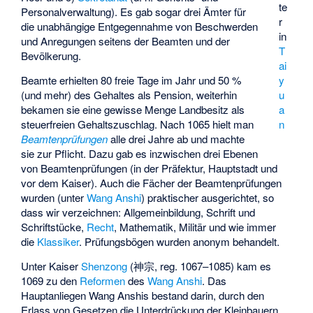
te
Personalverwaltung). Es gab sogar drei Ämter für
r
die unabhängige Entgegennahme von Beschwerden
in
und Anregungen seitens der Beamten und der
T
Bevölkerung.
ai
Beamte erhielten 80 freie Tage im Jahr und 50 %
y
(und mehr) des Gehaltes als Pension, weiterhin
u
bekamen sie eine gewisse Menge Landbesitz als
a
steuerfreien Gehaltszuschlag. Nach 1065 hielt man
n
Beamtenprüfungen
alle drei Jahre ab und machte
sie zur Pflicht. Dazu gab es inzwischen drei Ebenen
von Beamtenprüfungen (in der Präfektur, Hauptstadt und
vor dem Kaiser). Auch die Fächer der Beamtenprüfungen
wurden (unter
Wang Anshi
) praktischer ausgerichtet, so
dass wir verzeichnen: Allgemeinbildung, Schrift und
Schriftstücke,
Recht
, Mathematik, Militär und wie immer
die
Klassiker
. Prüfungsbögen wurden anonym behandelt.
Unter Kaiser
Shenzong
(神宗, reg. 1067–1085) kam es
1069 zu den
Reformen
des
Wang Anshi
. Das
Hauptanliegen Wang Anshis bestand darin, durch den
Erlass von Gesetzen die Unterdrückung der Kleinbauern