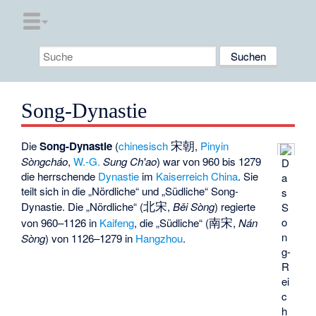
Song-Dynastie
宋朝
Die
Song-Dynastie
(
chinesisch
,
Pinyin
Sòngcháo
,
W.-G.
Sung Ch'ao
) war von 960 bis 1279
D
die herrschende
Dynastie
im
Kaiserreich China
. Sie
a
teilt sich in die „Nördliche“ und „Südliche“ Song-
s
北宋
Dynastie. Die „Nördliche“ (
,
Běi Sòng
) regierte
S
南宋
o
von 960–1126 in
Kaifeng
, die „Südliche“ (
,
Nán
n
Sòng
) von 1126–1279 in
Hangzhou
.
g-
R
ei
c
h