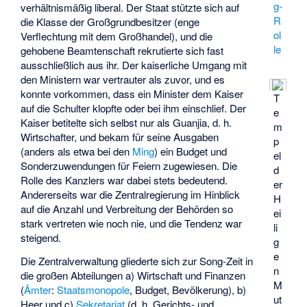
g-
verhältnismäßig liberal. Der Staat stützte sich auf
R
die Klasse der Großgrundbesitzer (enge
ol
Verflechtung mit dem Großhandel), und die
le
gehobene Beamtenschaft rekrutierte sich fast
ausschließlich aus ihr. Der kaiserliche Umgang mit
den Ministern war vertrauter als zuvor, und es
konnte vorkommen, dass ein Minister dem Kaiser
T
auf die Schulter klopfte oder bei ihm einschlief. Der
e
Kaiser betitelte sich selbst nur als Guanjia, d. h.
m
Wirtschafter, und bekam für seine Ausgaben
p
(anders als etwa bei den
Ming
) ein Budget und
el
Sonderzuwendungen für Feiern zugewiesen. Die
d
Rolle des Kanzlers war dabei stets bedeutend.
er
Andererseits war die Zentralregierung im Hinblick
H
auf die Anzahl und Verbreitung der Behörden so
ei
stark vertreten wie noch nie, und die Tendenz war
li
steigend.
g
e
Die Zentralverwaltung gliederte sich zur Song-Zeit in
n
die großen Abteilungen a) Wirtschaft und Finanzen
M
(
Ämter
:
Staatsmonopole
, Budget, Bevölkerung), b)
ut
Heer und c)
Sekretariat
(d. h. Gerichts- und