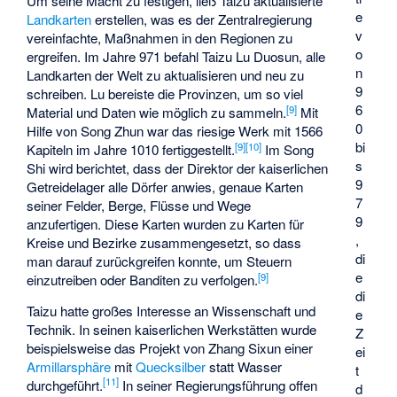
Um seine Macht zu festigen, ließ Taizu aktualisierte
e
Landkarten
erstellen, was es der Zentralregierung
v
vereinfachte, Maßnahmen in den Regionen zu
o
ergreifen. Im Jahre 971 befahl Taizu
Lu Duosun
, alle
n
Landkarten der Welt zu aktualisieren und neu zu
9
schreiben. Lu bereiste die Provinzen, um so viel
6
[
9
]
Material und Daten wie möglich zu sammeln.
Mit
0
Hilfe von
Song Zhun
war das riesige Werk mit 1566
bi
[
9
]
[
10
]
Kapiteln im Jahre 1010 fertiggestellt.
Im
Song
s
Shi
wird berichtet, dass der Direktor der kaiserlichen
9
Getreidelager alle Dörfer anwies, genaue Karten
7
seiner Felder, Berge, Flüsse und Wege
9
anzufertigen. Diese Karten wurden zu Karten für
,
Kreise und Bezirke zusammengesetzt, so dass
di
man darauf zurückgreifen konnte, um Steuern
e
[
9
]
einzutreiben oder Banditen zu verfolgen.
di
Taizu hatte großes Interesse an Wissenschaft und
e
Technik. In seinen kaiserlichen Werkstätten wurde
Z
beispielsweise das Projekt von
Zhang Sixun
einer
ei
Armillarsphäre
mit
Quecksilber
statt Wasser
t
[
11
]
durchgeführt.
In seiner Regierungsführung offen
d