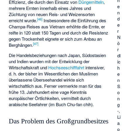
ri
Effizienz, die durch den Einsatz von
Düngemitteln
,
e
mehrere Ernten innerhalb eines Jahres und
n
Züchtung von neuen Reis- und Weizensorten
d
[
46
]
erreicht wurde.
Insbesondere die Einführung des
e
Champa-Reises aus Vietnam erhöhte die Ernte, er
r
reifte in 120 statt 150 Tagen und durch die Resistenz
N
gegen Trockenheit eignete er sich zum Anbau an
ö
[
47
]
Berghängen.
r
Die Handelsbeziehungen nach Japan, Südostasien
dl
und Indien wurden mit der Entwicklung der
ic
Wirtschaftskraft und
Hochseeschifffahrt
intensiver,
h
d. h. der bisher im Wesentlichen den Muslimen
e
überlassene Überseehandel wirkte sich
n
wirtschaftlich aus. Ferner vermerkte man für das
S
frühe 13. Jahrhundert eine vage Kenntnis
o
europäischer Örtlichkeiten, vermittelt durch
n
arabische Seefahrer (im Buch Chu-fan chih).
g
-,
Li
Das Problem des Großgrundbesitzes
a
o