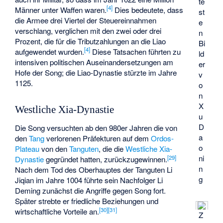
te
[
4
]
Männer unter Waffen waren.
Dies bedeutete, dass
st
die Armee drei Viertel der Steuereinnahmen
e
verschlang, verglichen mit den zwei oder drei
n
Prozent, die für die Tributzahlungen an die Liao
Bi
[
4
]
aufgewendet wurden.
Diese Tatsachen führten zu
ld
intensiven politischen Auseinandersetzungen am
er
Hofe der Song; die Liao-Dynastie stürzte im Jahre
v
1125.
o
n
X
Westliche Xia-Dynastie
u
D
Die Song versuchten ab den 980er Jahren die von
a
den
Tang
verlorenen Präfekturen auf dem
Ordos-
o
Plateau
von den
Tanguten
, die die
Westliche Xia-
ni
[
29
]
Dynastie
gegründet hatten, zurückzugewinnen.
n
Nach dem Tod des Oberhauptes der Tanguten
Li
g
Jiqian
im Jahre 1004 führte sein Nachfolger
Li
Deming
zunächst die Angriffe gegen Song fort.
Später strebte er friedliche Beziehungen und
[
30
]
[
31
]
wirtschaftliche Vorteile an.
Z