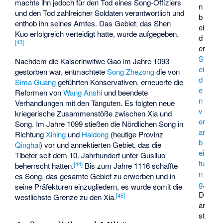
machte ihn jedoch für den Tod eines Song-Offiziers
n
und den Tod zahlreicher Soldaten verantwortlich und
b
enthob ihn seines Amtes. Das Gebiet, das Shen
ei
Kuo erfolgreich verteidigt hatte, wurde aufgegeben.
d
[
43
]
er
S
Nachdem die Kaiserinwitwe Gao im Jahre 1093
ei
gestorben war, entmachtete
Song Zhezong
die von
d
Sima Guang
geführten Konservativen, erneuerte die
e
Reformen von
Wang Anshi
und beendete
n
Verhandlungen mit den Tanguten. Es folgten neue
v
kriegerische Zusammenstöße zwischen Xia und
er
Song. Im Jahre 1099 stießen die Nördlichen Song in
ar
Richtung
Xining
und
Haidong
(heutige Provinz
b
Qinghai
) vor und annektierten Gebiet, das die
ei
Tibeter seit dem 10. Jahrhundert unter
Gusiluo
tu
[
44
]
beherrscht hatten.
Bis zum Jahre 1116 schaffte
n
es Song, das gesamte Gebiet zu erwerben und in
g
,
seine Präfekturen einzugliedern, es wurde somit die
D
[
45
]
westlichste Grenze zu den Xia.
ar
st