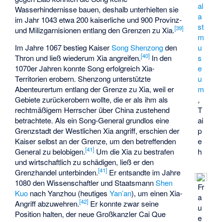
al
Wasserhindernisse bauen, deshalb unterhielten sie
a
im Jahr 1043 etwa 200 kaiserliche und 900 Provinz-
st
[
39
]
und Milizgarnisionen entlang den Grenzen zu Xia.
m
Im Jahre 1067 bestieg Kaiser
Song Shenzong
den
u
[
40
]
Thron und ließ wiederum Xia angreifen.
In den
s
1070er Jahren konnte Song erfolgreich Xia-
e
Territorien erobern. Shenzong unterstützte
u
Abenteurertum entlang der Grenze zu Xia, weil er
m
Gebiete zurückerobern wollte, die er als ihm als
,
rechtmäßigem Herrscher über China zustehend
T
betrachtete. Als ein Song-General grundlos eine
ai
Grenzstadt der Westlichen Xia angriff, erschien der
p
Kaiser selbst an der Grenze, um den betreffenden
e
[
41
]
General zu belobigen.
Um die Xia zu bestrafen
h
und wirtschaftlich zu schädigen, ließ er den
[
41
]
Grenzhandel unterbinden.
Er entsandte im Jahre
1080 den Wissenschaftler und Staatsmann
Shen
Fr
Kuo
nach Yanzhou (heutiges
Yan’an
), um einen Xia-
a
[
42
]
Angriff abzuwehren.
Er konnte zwar seine
u
Position halten, der neue Großkanzler
Cai Que
e