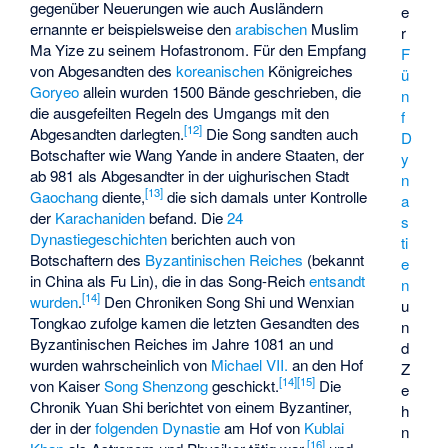
gegenüber Neuerungen wie auch Ausländern
e
ernannte er beispielsweise den
arabischen
Muslim
r
Ma Yize
zu seinem Hofastronom. Für den Empfang
F
von Abgesandten des
koreanischen
Königreiches
ü
Goryeo
allein wurden 1500 Bände geschrieben, die
n
die ausgefeilten Regeln des Umgangs mit den
f
[
12
]
Abgesandten darlegten.
Die Song sandten auch
D
Botschafter wie Wang Yande in andere Staaten, der
y
ab 981 als Abgesandter in der uighurischen Stadt
n
[
13
]
Gaochang
diente,
die sich damals unter Kontrolle
a
der
Karachaniden
befand. Die
24
s
Dynastiegeschichten
berichten auch von
ti
Botschaftern des
Byzantinischen Reiches
(bekannt
e
in China als Fu Lin), die in das Song-Reich
entsandt
n
[
14
]
wurden
.
Den Chroniken
Song Shi
und
Wenxian
u
Tongkao
zufolge kamen die letzten Gesandten des
n
Byzantinischen Reiches im Jahre 1081 an und
d
wurden wahrscheinlich von
Michael VII.
an den Hof
Z
[
14
]
[
15
]
von Kaiser
Song Shenzong
geschickt.
Die
e
Chronik
Yuan Shi
berichtet von einem Byzantiner,
h
der in der
folgenden Dynastie
am Hof von
Kublai
n
[
16
]