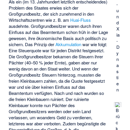
Als ein (im 13. Jahrhundert letztlich entscheidendes)
-
Problem des Staates erwies sich der
u
Großgrundbesitz, der sich zunehmend in den
n
Wirtschaftszentren wie z. B. am
Huai-Fluss
d
ausdehnte. Großgrundbesitzer waren durch ihren
X
Einfluss auf das Beamtentum schon früh in der Lage
ia
gewesen, ihre ökonomische Basis auch politisch zu
-
sichern. Das Prinzip der
Akkumulation
war wie folgt:
D
Eine Steuerquote war für jeden Distrikt festgesetzt.
y
Die Großgrundbesitzer bekamen die Steuern ihrer
n
Pächter (40–50 % jeder Ernte), gaben aber nur
a
wenig davon an den Staat weiter. Und wenn der
s
Großgrundbesitz Steuern hinterzog, mussten die
ti
freien Kleinbauern zahlen, da die Quote festgesetzt
e
war und sie über keinen Einfluss auf das
n
Beamtentum verfügten. Nach und nach wurden so
die freien Kleinbauern ruiniert. Der ruinierte
Kleinbauer konnte nun Pächter des
B
Großgrundbesitzers werden oder sein Land
rü
verlassen, um woanders Geld zu verdienen,
c
letzteres war aber verboten. Zudem begünstigte die
k
Steuerstaffelung die Großen, d. h. die