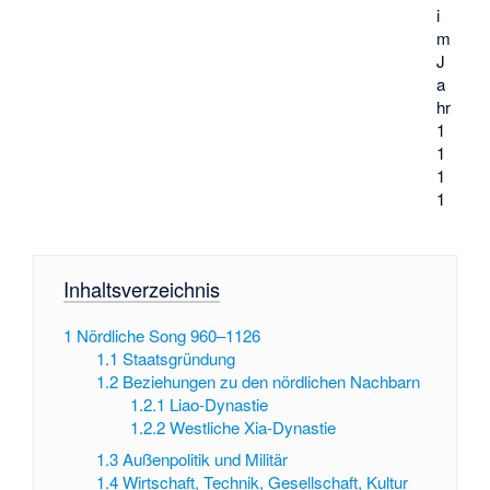
i
m
J
a
hr
1
1
1
1
Inhaltsverzeichnis
1
Nördliche Song 960–1126
1.1
Staatsgründung
1.2
Beziehungen zu den nördlichen Nachbarn
1.2.1
Liao-Dynastie
1.2.2
Westliche Xia-Dynastie
1.3
Außenpolitik und Militär
1.4
Wirtschaft, Technik, Gesellschaft, Kultur