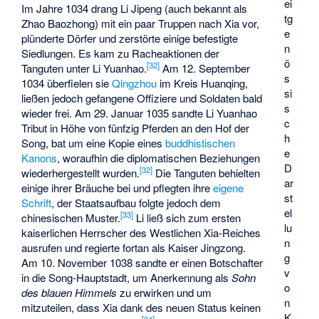
ei
Im Jahre 1034 drang
Li Jipeng
(auch bekannt als
tg
Zhao Baozhong) mit ein paar Truppen nach Xia vor,
e
plünderte Dörfer und zerstörte einige befestigte
n
Siedlungen. Es kam zu Racheaktionen der
ö
[
32
]
Tanguten unter
Li Yuanhao
.
Am 12. September
s
1034 überfielen sie
Qingzhou
im Kreis
Huanqing
,
si
ließen jedoch gefangene Offiziere und Soldaten bald
s
wieder frei. Am 29. Januar 1035 sandte Li Yuanhao
c
Tribut in Höhe von fünfzig Pferden an den Hof der
h
Song, bat um eine Kopie eines
buddhistischen
e
Kanons
, woraufhin die diplomatischen Beziehungen
D
[
32
]
wiederhergestellt wurden.
Die Tanguten behielten
ar
einige ihrer Bräuche bei und pflegten ihre
eigene
st
Schrift
, der Staatsaufbau folgte jedoch dem
el
[
33
]
chinesischen Muster
.
Li ließ sich zum ersten
lu
kaiserlichen Herrscher des Westlichen Xia-Reiches
n
ausrufen und regierte fortan als Kaiser
Jingzong
.
g
Am 10. November 1038 sandte er einen Botschafter
v
in die Song-Hauptstadt, um Anerkennung als
Sohn
o
des blauen Himmels
zu erwirken und um
n
mitzuteilen, dass Xia dank des neuen Status keinen
K