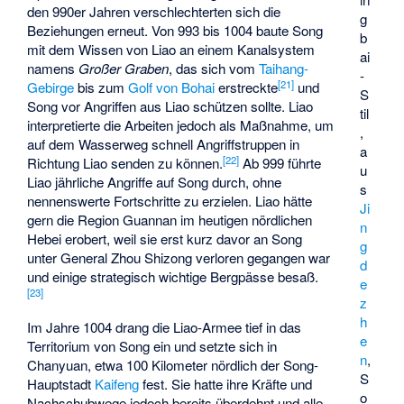
den 990er Jahren verschlechterten sich die
g
Beziehungen erneut. Von 993 bis 1004 baute Song
b
mit dem Wissen von Liao an einem Kanalsystem
ai
namens
Großer Graben
, das sich vom
Taihang-
-
[
21
]
Gebirge
bis zum
Golf von Bohai
erstreckte
und
S
Song vor Angriffen aus Liao schützen sollte. Liao
til
interpretierte die Arbeiten jedoch als Maßnahme, um
,
auf dem Wasserweg schnell Angriffstruppen in
a
[
22
]
Richtung Liao senden zu können.
Ab 999 führte
u
Liao jährliche Angriffe auf Song durch, ohne
s
nennenswerte Fortschritte zu erzielen. Liao hätte
Ji
gern die Region Guannan im heutigen nördlichen
n
Hebei erobert, weil sie erst kurz davor an Song
g
unter General Zhou Shizong verloren gegangen war
d
und einige strategisch wichtige Bergpässe besaß.
e
[
23
]
z
h
Im Jahre 1004 drang die Liao-Armee tief in das
e
Territorium von Song ein und setzte sich in
n
,
Chanyuan
, etwa 100 Kilometer nördlich der Song-
S
Hauptstadt
Kaifeng
fest. Sie hatte ihre Kräfte und
o
Nachschubwege jedoch bereits überdehnt und alle