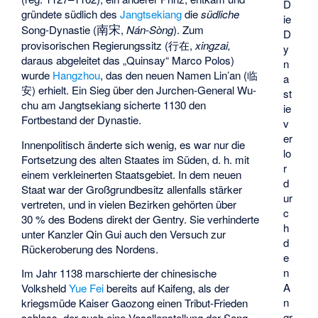
D
gründete südlich des
Jangtsekiang
die
südliche
ie
南宋
Song-Dynastie (
,
Nán-Sòng
). Zum
D
provisorischen Regierungssitz (行在,
xingzai,
y
daraus abgeleitet das „Quinsay“ Marco Polos)
n
wurde
Hangzhou
, das den neuen Namen Lin’an (临
a
安) erhielt. Ein Sieg über den Jurchen-General Wu-
st
chu am Jangtsekiang sicherte 1130 den
ie
Fortbestand der Dynastie.
v
er
Innenpolitisch änderte sich wenig, es war nur die
lo
Fortsetzung des alten Staates im Süden, d. h. mit
r
einem verkleinerten Staatsgebiet. In dem neuen
d
Staat war der Großgrundbesitz allenfalls stärker
ur
vertreten, und in vielen Bezirken gehörten über
c
30 % des Bodens direkt der Gentry. Sie verhinderte
h
unter Kanzler Qin Gui auch den Versuch zur
d
Rückeroberung des Nordens.
e
n
Im Jahr 1138 marschierte der chinesische
A
Volksheld
Yue Fei
bereits auf Kaifeng, als der
n
kriegsmüde Kaiser Gaozong einen Tribut-Frieden
gr
schloss, der auch eine Vasallenstellung der Song