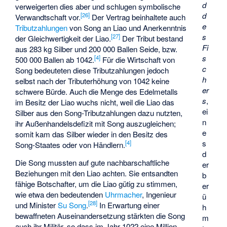
d
verweigerten dies aber und schlugen symbolische
d
[
26
]
Verwandtschaft vor.
Der Vertrag beinhaltete auch
e
Tributzahlungen
von Song an Liao und Anerkenntnis
s
[
27
]
der Gleichwertigkeit der Liao.
Der Tribut bestand
Fi
aus 283 kg Silber und 200 000 Ballen Seide, bzw.
s
[
4
]
500 000 Ballen ab 1042.
Für die Wirtschaft von
c
Song bedeuteten diese Tributzahlungen jedoch
h
selbst nach der Tributerhöhung von 1042 keine
er
schwere Bürde. Auch die Menge des Edelmetalls
s
,
im Besitz der Liao wuchs nicht, weil die Liao das
ei
Silber aus den Song-Tributzahlungen dazu nutzten,
n
ihr Außenhandelsdefizit mit Song auszugleichen;
e
somit kam das Silber wieder in den Besitz des
s
[
4
]
Song-Staates oder von Händlern.
d
Die Song mussten auf gute nachbarschaftliche
er
Beziehungen mit den Liao achten. Sie entsandten
b
fähige Botschafter, um die Liao gütig zu stimmen,
er
wie etwa den bedeutenden
Uhrmacher
, Ingenieur
ü
[
28
]
und Minister
Su Song
.
In Erwartung einer
h
bewaffneten Auseinandersetzung stärkten die Song
m
auch ihr Militär, so dass im Jahr 1022 eine Million