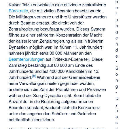
b
Kaiser Taizu entwickelte eine effiziente zentralisierte
e
Bürokratie
, die mit zivilen Beamten besetzt wurde.
r
Die Militärgouverneure und ihre Unterstützer wurden
u
durch Beamte ersetzt, die direkt von der
n
Zentralregierung beauftragt wurden. Dieses System
g
führte zu einer stärkeren Konzentration der Macht
e
der kaiserlichen Zentralregierung als es in früheren
n
Dynastien möglich war. Im frühen 11. Jahrhundert
d
nahmen jährlich etwa 30 000 Männer an den
e
Beamtenprüfungen
auf Präfektur-Ebene teil. Diese
r
Zahl stieg beständig auf 80 000 am Ende des
S
Jahrhunderts und auf 400 000 Kandidaten im 13.
o
[
8
]
Jahrhundert.
Während auf der Gemeindeebene
n
neue Verwaltungseinheiten gegründet wurden,
g
änderte sich die Zahl der Präfekturen und Provinzen
-
während der Song-Dynastie nicht. Somit blieb die
D
Anzahl der in die Regierung aufgenommenen
y
Beamten konstant, wodurch sich die Konkurrenz
n
unter den angehenden Schülern und Gelehrten
a
beträchtlich intensivierte.
s
ti