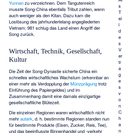
Yunnan
zu verzeichnen. Dem Tangutenreich
s
musste Song-China ebenfalls Tribut zahlen, wenn
T
auch weniger als den Kitan. Dazu kam die
ei
Loslösung des jahrhundertelang angegliederten
l
Vietnam: 981 schlug das Land einen Angriff der
d
Song zurück.
e
s
V
Wirtschaft, Technik, Gesellschaft,
er
Kultur
tr
a
Die Zeit der Song-Dynastie sicherte China ein
g
schnelles wirtschaftliches Wachstum (erkennbar an
e
einer mehr als Verdopplung der
Münzprägung
trotz
s
Einführung des Papiergeldes) und im
v
Zusammenhang damit eine damals einzigartige
o
gesellschaftliche Blütezeit.
n
C
Die einzelnen Regionen waren wirtschaftlich nicht
h
mehr
autark
, d. h. bestimmte Regionen standen nun
a
für bestimmte Produkte (Eisen, Zucker, Reis, Tee),
n
und das beeinflusste Binnenhandel und -verkehr