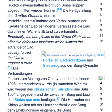
n
Rückzugswege hätten leicht von Song-Truppen
g-
[
24
]
abgeschnitten werden können.
Die Fertigstellung
D
des
Großen Grabens
, der als
y
Verteidigungsmaßnahme das Vorankommen der
n
Kavallerie der Liao behinderte, veranlasste die Liao
a
dazu, einen Waffenstillstand zu verhandeln:
st
Eventually, the completion of the 'Great Ditch' as an
ie
effective defensive blockade which slowed the
advance of Liao
cavalry forced
(c)
PericlesofAthens
in der
Wikipedia auf Englisch
,
CC BY-SA 3.0
the Liao to
Porzellan
,
Lackschnitzerei
und
request a truce.
Steinzeug
aus der Song-Dynastie
[
25
]
Die
Verhandlungen
führten zum
Vertrag von Chanyuan
, der im Januar
A
1005 unterschrieben wurde (in manchen Werken
b
wird wegen des
chinesischen Kalenders
das Jahr
e
1004 angegeben) und der zwischen Song und Liao
n
[
23
]
den
Status quo ante
festlegte.
Die Herrscher der
dl
Khitan wollten mit der Herrscherfamilie der Song
ie
gern Ehebündnisse eingehen, die Song