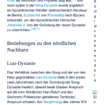
Khan
als Astronom und Physiker tätig war,
und
K
noch später in der
Ming-Dynastie
wurde angeblich
ö
ein byzantinischer Händler (wahrscheinlich Nicolaus
ni
de Bentra,
Erzbischof
von
Khanbaliq
) nach Byzanz
g
entsendet, um den byzantinischen Herrscher
r
Johannes V.
von der Gründung der neuen Dynastie
ei
[
14
]
[
17
]
zu unterrichten.
c
h
e
Beziehungen zu den nördlichen
b
Nachbarn
e
e
n
Liao-Dynastie
d
e
Das Verhältnis zwischen den Song und der von den
t
Kitan gegründeten
Liao-Dynastie
blieb in den ersten
e
zwei Jahrzehnten nach der Gründung der Song-
Dynastie friedlich, obwohl beide Staaten Anspruch
auf die vom
Nördlichen Han-Reich
und den
Sechzehn Präfekturen
gehaltenen Territorien
Ei
Anspruch erhoben. Am
Neujahrstag
des Jahres 974
n