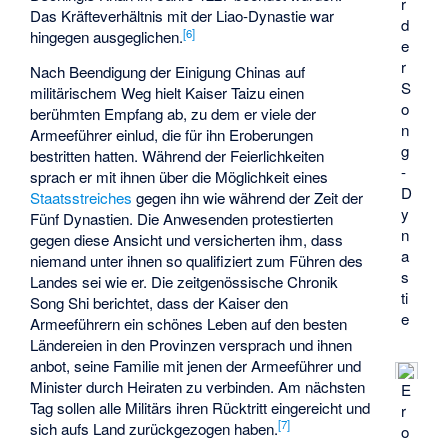
r
Das Kräfteverhältnis mit der Liao-Dynastie war
d
[
6
]
hingegen ausgeglichen.
e
r
Nach Beendigung der Einigung Chinas auf
S
militärischem Weg hielt Kaiser Taizu einen
o
berühmten Empfang ab, zu dem er viele der
n
Armeeführer einlud, die für ihn Eroberungen
g
bestritten hatten. Während der Feierlichkeiten
-
sprach er mit ihnen über die Möglichkeit eines
D
Staatsstreiches
gegen ihn wie während der Zeit der
y
Fünf Dynastien. Die Anwesenden protestierten
n
gegen diese Ansicht und versicherten ihm, dass
a
niemand unter ihnen so qualifiziert zum Führen des
s
Landes sei wie er. Die zeitgenössische Chronik
ti
Song Shi
berichtet, dass der Kaiser den
e
Armeeführern ein schönes Leben auf den besten
Ländereien in den Provinzen versprach und ihnen
anbot, seine Familie mit jenen der Armeeführer und
Minister durch Heiraten zu verbinden. Am nächsten
E
Tag sollen alle Militärs ihren Rücktritt eingereicht und
r
[
7
]
sich aufs Land zurückgezogen haben.
o