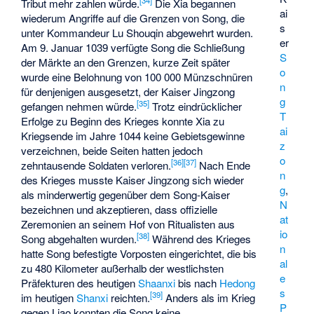
[
34
]
Tribut mehr zahlen würde.
Die Xia begannen
ai
wiederum Angriffe auf die Grenzen von Song, die
s
unter Kommandeur
Lu Shouqin
abgewehrt wurden.
er
Am 9. Januar 1039 verfügte Song die Schließung
S
der Märkte an den Grenzen, kurze Zeit später
o
wurde eine Belohnung von 100 000 Münzschnüren
n
für denjenigen ausgesetzt, der Kaiser Jingzong
g
[
35
]
gefangen nehmen würde.
Trotz eindrücklicher
T
Erfolge zu Beginn des Krieges konnte Xia zu
ai
Kriegsende im Jahre 1044 keine Gebietsgewinne
z
verzeichnen, beide Seiten hatten jedoch
o
[
36
]
[
37
]
zehntausende Soldaten verloren.
Nach Ende
n
des Krieges musste Kaiser Jingzong sich wieder
g
,
als minderwertig gegenüber dem Song-Kaiser
N
bezeichnen und akzeptieren, dass offizielle
at
Zeremonien an seinem Hof von Ritualisten aus
io
[
38
]
Song abgehalten wurden.
Während des Krieges
n
hatte Song befestigte Vorposten eingerichtet, die bis
al
zu 480 Kilometer außerhalb der westlichsten
e
Präfekturen des heutigen
Shaanxi
bis nach
Hedong
s
[
39
]
im heutigen
Shanxi
reichten.
Anders als im Krieg
P
gegen Liao konnten die Song keine