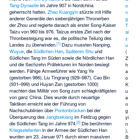
Tang-Dynastie
im Jahre 907 in Nordchina
o
geherrscht hatten.
Zhao Kuangyin
stürzte mit Hilfe
n
anderer Generäle den
siebenjährigen Thronerben
g
der Zhou und regierte danach als erster Song-Kaiser
T
Taizu von 960 bis 976. Taizus erstes Ziel nach der
ai
Thronbesteigung war es, die politische Teilung des
z
[
1
]
Landes zu überwinden.
Dazu mussten
Nanping
,
u
Wuyue
, die
Südlichen Han
,
Späteren Shu
und
(
Südlichen Tang
im Süden sowie die
Nördlichen Han
Z
und die
Sechzehn Präfekturen
im Norden besiegt
h
werden. Fähige Armeeführer wie
Yang Ye
a
(gestorben 986),
Liu Tingrang
(929–987),
Cao Bin
o
(931–999) und
Huyan Zan
(gestorben 1000)
K
machten das Militär von Song zum schlagkräftigsten
u
von ganz China. Dies wurde durch neuartige
a
Taktiken erreicht wie der Führung von
n
Nachschublinien über
Pontonbrücken
bei der
g
Überquerung des
Jangtsekiang
im Feldzug gegen
yi
[
2
]
die Südlichen Tang im Jahre 974.
Die berühmten
n
Kriegselefanten
in der Armee der Südlichen Han
),
wurden am 23. Januar 971 durch einen massiven
B