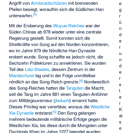
Angriff von
Armbrustschützen
mit brennenden
e
Pfeilen besiegt, woraufhin sich die Südlichen Han
g
[
3
]
unterwarfen.
r
ü
Mit der Eroberung des
Wuyue-Reiches
war der
n
Süden Chinas ab 978 wieder unter eine zentrale
d
Regierung gestellt. Somit konnten sich die
e
Streitkräfte von Song auf den Norden konzentrieren,
r
wo im Jahre 979 die Nördliche Han-Dynastie
u
erobert wurde. Song schaffte es jedoch nicht, die
n
Sechzehn Präfekturen zu annektieren. Sie wurden
d
Teil des
Liao-Staates
, dessen Zentrum in der
e
Mandschurei
lag und in der Folge unmittelbar
r
[
4
]
nördlich an das Song-Reich grenzte.
Nordwestlich
s
des Song-Reiches hatten die
Tanguten
die Macht,
t
seit die Tang im Jahre 881 einen Tanguten-Anführer
e
zum Militärgouverneur (
jiedushi
) ernannt hatte.
r
Dieses Privileg war vererbbar, woraus die
Westliche
K
[
5
]
Xia-Dynastie
entstand.
Den Song gelangen
ai
mehrere bedeutende militärische Erfolge gegen die
s
Westlichen Xia, bis diese durch die Mongolen unter
e
Dschingis Khan im Jahre 1227 beendet wurden.