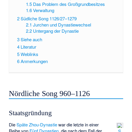
1.5
Das Problem des Großgrundbesitzes
1.6
Verwaltung
2
Südliche Song 1126/27–1279
2.1
Jurchen und Dynastiewechsel
2.2
Untergang der Dynastie
3
Siehe auch
4
Literatur
5
Weblinks
6
Anmerkungen
Nördliche Song 960–1126
Staatsgründung
Die
Späte Zhou-Dynastie
war die letzte in einer
Reihe von
Fünf Dynastien
, die nach dem Fall der
S