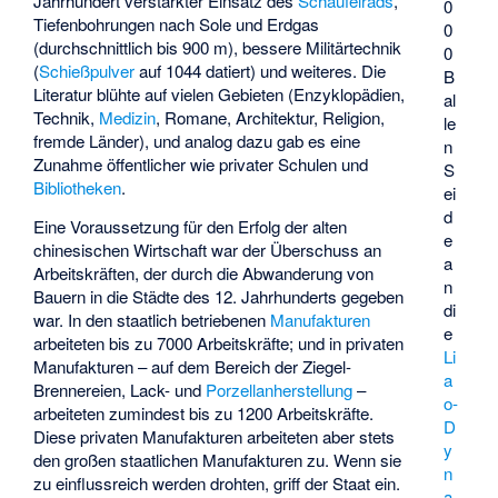
Jahrhundert verstärkter Einsatz des
Schaufelrads
,
0
Tiefenbohrungen nach Sole und Erdgas
0
(durchschnittlich bis 900 m), bessere Militärtechnik
0
(
Schießpulver
auf 1044 datiert) und weiteres. Die
B
Literatur blühte auf vielen Gebieten (Enzyklopädien,
al
Technik,
Medizin
, Romane, Architektur, Religion,
le
fremde Länder), und analog dazu gab es eine
n
Zunahme öffentlicher wie privater Schulen und
S
Bibliotheken
.
ei
d
Eine Voraussetzung für den Erfolg der alten
e
chinesischen Wirtschaft war der Überschuss an
a
Arbeitskräften, der durch die Abwanderung von
n
Bauern in die Städte des 12. Jahrhunderts gegeben
di
war. In den staatlich betriebenen
Manufakturen
e
arbeiteten bis zu 7000 Arbeitskräfte; und in privaten
Li
Manufakturen – auf dem Bereich der Ziegel-
a
Brennereien, Lack- und
Porzellanherstellung
–
o-
arbeiteten zumindest bis zu 1200 Arbeitskräfte.
D
Diese privaten Manufakturen arbeiteten aber stets
y
den großen staatlichen Manufakturen zu. Wenn sie
n
zu einflussreich werden drohten, griff der Staat ein.
a