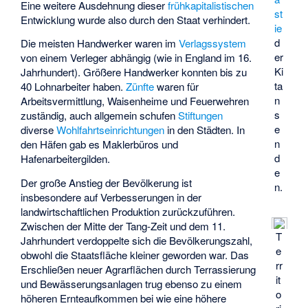
Eine weitere Ausdehnung dieser
frühkapitalistischen
st
Entwicklung wurde also durch den Staat verhindert.
ie
d
Die meisten Handwerker waren im
Verlagssystem
er
von einem Verleger abhängig (wie in England im 16.
Ki
Jahrhundert). Größere Handwerker konnten bis zu
ta
40 Lohnarbeiter haben.
Zünfte
waren für
n
Arbeitsvermittlung, Waisenheime und Feuerwehren
s
zuständig, auch allgemein schufen
Stiftungen
e
diverse
Wohlfahrtseinrichtungen
in den Städten. In
n
den Häfen gab es Maklerbüros und
d
Hafenarbeitergilden.
e
Der große Anstieg der Bevölkerung ist
n.
insbesondere auf Verbesserungen in der
landwirtschaftlichen Produktion zurückzuführen.
Zwischen der Mitte der Tang-Zeit und dem 11.
T
Jahrhundert verdoppelte sich die Bevölkerungszahl,
e
obwohl die Staatsfläche kleiner geworden war. Das
rr
Erschließen neuer Agrarflächen durch
Terrassierung
it
und Bewässerungsanlagen trug ebenso zu einem
o
höheren Ernteaufkommen bei wie eine höhere