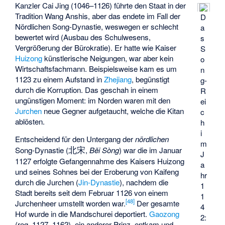
Kanzler Cai Jing (1046–1126) führte den Staat in der
Tradition Wang Anshis, aber das endete im Fall der
D
Nördlichen Song-Dynastie, weswegen er schlecht
a
bewertet wird (Ausbau des Schulwesens,
s
Vergrößerung der Bürokratie). Er hatte wie Kaiser
S
Huizong
künstlerische Neigungen, war aber kein
o
Wirtschaftsfachmann. Beispielsweise kam es um
n
1123 zu einem Aufstand in
Zhejiang
, begünstigt
g-
durch die Korruption. Das geschah in einem
R
ungünstigen Moment: im Norden waren mit den
ei
Jurchen
neue Gegner aufgetaucht, welche die Kitan
c
ablösten.
h
i
Entscheidend für den Untergang der
nördlichen
m
北宋
Song-Dynastie (
,
Běi Sòng
) war die im Januar
J
1127 erfolgte Gefangennahme des Kaisers Huizong
a
und seines Sohnes bei der Eroberung von Kaifeng
hr
durch die Jurchen (
Jin-Dynastie
), nachdem die
1
Stadt bereits seit dem Februar 1126 von einem
1
[
48
]
Jurchenheer umstellt worden war.
Der gesamte
4
Hof wurde in die Mandschurei deportiert.
Gaozong
2:
(reg. 1127–1162), ein anderer Prinz, entkam und