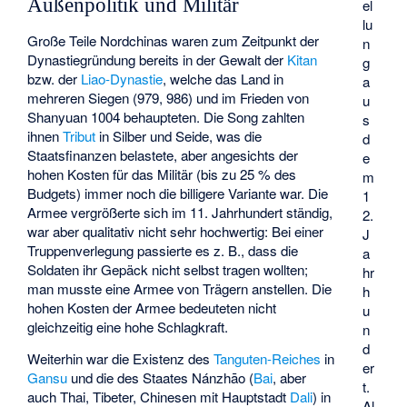
Außenpolitik und Militär
el
lu
Große Teile Nordchinas waren zum Zeitpunkt der
n
Dynastiegründung bereits in der Gewalt der
Kitan
g
bzw. der
Liao-Dynastie
, welche das Land in
a
mehreren Siegen (979, 986) und im Frieden von
u
Shanyuan 1004 behaupteten. Die Song zahlten
s
ihnen
Tribut
in Silber und Seide, was die
d
Staatsfinanzen belastete, aber angesichts der
e
hohen Kosten für das Militär (bis zu 25 % des
m
Budgets) immer noch die billigere Variante war. Die
1
Armee vergrößerte sich im 11. Jahrhundert ständig,
2.
war aber qualitativ nicht sehr hochwertig: Bei einer
J
Truppenverlegung passierte es z. B., dass die
a
Soldaten ihr Gepäck nicht selbst tragen wollten;
hr
man musste eine Armee von Trägern anstellen. Die
h
hohen Kosten der Armee bedeuteten nicht
u
gleichzeitig eine hohe Schlagkraft.
n
d
Weiterhin war die Existenz des
Tanguten-Reiches
in
er
Gansu
und die des Staates
Nánzhāo
(
Bai
, aber
t.
auch Thai, Tibeter, Chinesen mit Hauptstadt
Dali
) in
Al