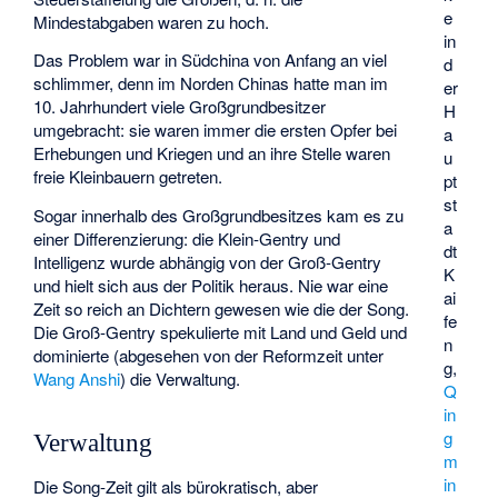
e
Mindestabgaben waren zu hoch.
in
Das Problem war in Südchina von Anfang an viel
d
schlimmer, denn im Norden Chinas hatte man im
er
10. Jahrhundert viele Großgrundbesitzer
H
umgebracht: sie waren immer die ersten Opfer bei
a
Erhebungen und Kriegen und an ihre Stelle waren
u
freie Kleinbauern getreten.
pt
st
Sogar innerhalb des Großgrundbesitzes kam es zu
a
einer Differenzierung: die Klein-Gentry und
dt
Intelligenz wurde abhängig von der Groß-Gentry
K
und hielt sich aus der Politik heraus. Nie war eine
ai
Zeit so reich an Dichtern gewesen wie die der Song.
fe
Die Groß-Gentry spekulierte mit Land und Geld und
n
dominierte (abgesehen von der Reformzeit unter
g,
Wang Anshi
) die Verwaltung.
Q
in
g
Verwaltung
m
in
Die Song-Zeit gilt als bürokratisch, aber