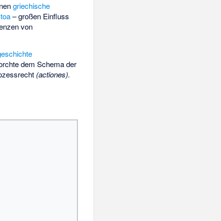
nnen
griechische
toa
– großen Einfluss
denzen von
geschichte
ehorchte dem Schema der
ozessrecht
(actiones).