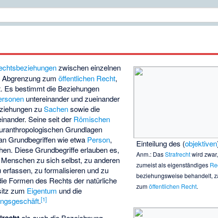
echtsbeziehungen
zwischen einzelnen
in Abgrenzung zum
öffentlichen Recht
,
nt. Es bestimmt die Beziehungen
Personen
untereinander und zueinander
eziehungen zu
Sachen
sowie die
nander. Seine seit der
Römischen
uranthropologischen Grundlagen
 an Grundbegriffen wie etwa
Person
,
Einteilung des (
objektiven
hen. Diese Grundbegriffe erlauben es,
Anm.: Das
Strafrecht
wird zwar,
s Menschen zu sich selbst, zu anderen
zumeist als eigenständiges
Re
rfassen, zu formalisieren und zu
beziehungsweise behandelt, zä
 die Formen des Rechts der natürliche
zum
öffentlichen Recht
.
sitz zum
Eigentum
und die
[
1
]
ungsgeschäft
.
als auch die Bezeichnung