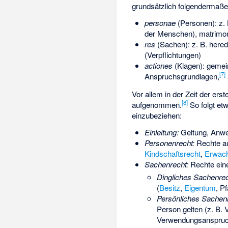
grundsätzlich folgendermaße
personae
(Personen): z. 
der Menschen), matrimon
res
(Sachen): z. B. heredi
(Verpflichtungen)
actiones
(Klagen): gemei
[
7
]
Anspruchsgrundlagen,
Vor allem in der Zeit der ers
[
8
]
aufgenommen.
So folgt et
einzubeziehen:
Einleitung:
Geltung, Anw
Personenrecht:
Rechte au
Kindschaftsrecht
,
Erwach
Sachenrecht:
Rechte eine
Dingliches Sachenrec
(
Besitz
,
Eigentum
, P
Persönliches Sachenr
Person gelten (z. B.
Verwendungsanspru