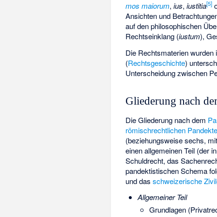
[
5
]
mos maiorum
,
ius
,
iustitia
o
Ansichten und Betrachtunge
auf den philosophischen
Übe
Rechtseinklang (
iustum
), Ge
Die Rechtsmaterien wurden 
(
Rechtsgeschichte
) untersc
Unterscheidung zwischen Pe
Gliederung nach d
Die Gliederung nach dem
Pa
römischrechtlichen
Pandekt
(beziehungsweise sechs, mit
einen allgemeinen Teil (der 
Schuldrecht, das Sachenrech
pandektistischen Schema fo
und das
schweizerische Zivi
Allgemeiner Teil
Grundlagen (Privatre