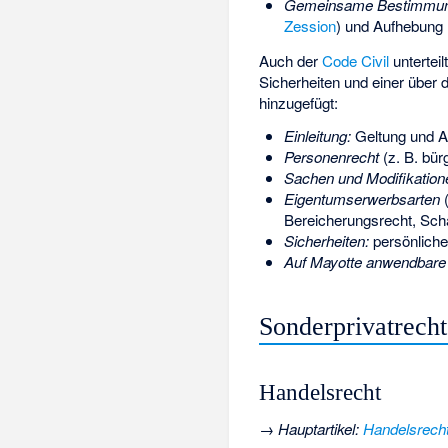
Gemeinsame Bestimmung
Zession
) und Aufhebung 
Auch der
Code Civil
untertei
Sicherheiten und einer über d
hinzugefügt:
Einleitung:
Geltung und A
Personenrecht
(z. B. bür
Sachen und Modifikatio
Eigentumserwerbsarten
(
Bereicherungsrecht, Scha
Sicherheiten:
persönliche
Auf Mayotte anwendbar
Sonderprivatrecht
Handelsrecht
→
Hauptartikel
:
Handelsrecht