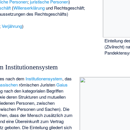
liche Personen
;
juristische Personen
)
schäft
(
Willenserklärung
und Rechtsgeschäft;
aussetzungen des Rechtsgeschäfts)
;
Verjährung
)
Einteilung de
(Zivilrecht) 
Pandektensy
m Institutionensystem
htes nach dem
Institutionensystem
, das
assischen
römischen Juristen
Gaius
ung nach den kategorialen Begriffen
ie deren Strukturen und mutuellen
hiedenen Personen, zwischen
wischen Personen und Sachen). Die
hen, dass der Mensch zusätzlich zum
und eine Übereinkunft zum Vertrag
z geboten. Die Einteilung gliedert sich