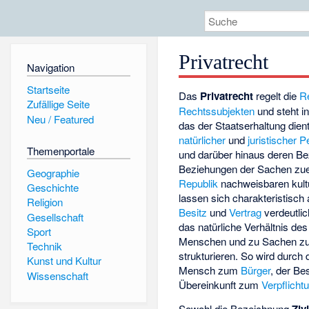
Privatrecht
Navigation
Startseite
Das
Privatrecht
regelt die
R
Zufällige Seite
Rechtssubjekten
und steht 
Neu / Featured
das der Staatserhaltung die
natürlicher
und
juristischer 
Themenportale
und darüber hinaus deren B
Beziehungen der Sachen zuei
Geographie
Republik
nachweisbaren kult
Geschichte
lassen sich charakteristisch
Religion
Besitz
und
Vertrag
verdeutlic
Gesellschaft
das natürliche Verhältnis de
Sport
Menschen und zu Sachen zu e
Technik
strukturieren. So wird durch
Kunst und Kultur
Mensch zum
Bürger
, der Be
Wissenschaft
Übereinkunft zum
Verpflicht
Sowohl die Bezeichnung