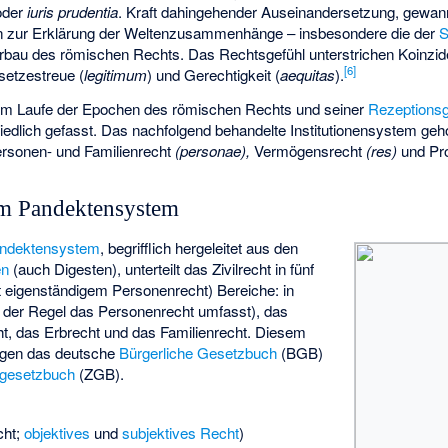
der
iuris prudentia
. Kraft dahingehender Auseinandersetzung, gewa
n zur Erklärung der Weltenzusammenhänge – insbesondere die der
S
rbau
des römischen Rechts. Das Rechtsgefühl unterstrichen Koinzi
[
6
]
setzestreue (
legitimum
) und Gerechtigkeit (
aequitas
).
im Laufe der Epochen des römischen Rechts und seiner
Rezeptions
hiedlich gefasst. Das nachfolgend behandelte Institutionensystem g
rsonen- und Familienrecht
(personae),
Vermögensrecht
(res)
und Pr
em Pandektensystem
ndektensystem
, begrifflich hergeleitet aus den
en
(auch Digesten), unterteilt das Zivilrecht in fünf
 eigenständigem Personenrecht) Bereiche: in
in der Regel das Personenrecht umfasst), das
t, das Erbrecht und das Familienrecht. Diesem
lgen das deutsche
Bürgerliche Gesetzbuch
(BGB)
lgesetzbuch
(ZGB).
cht;
objektives
und
subjektives Recht
)