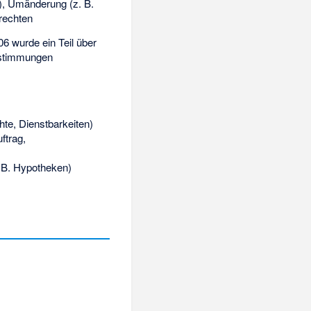
), Umänderung (z. B.
rechten
6 wurde ein Teil über
estimmungen
e, Dienstbarkeiten)
ftrag,
. B. Hypotheken)