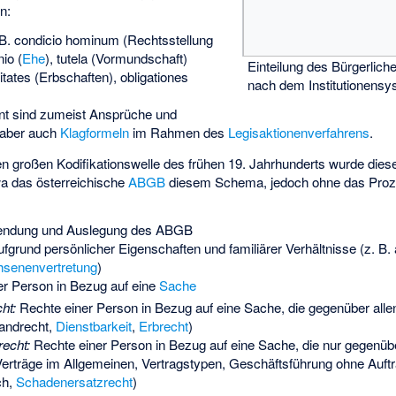
n:
B. condicio hominum (Rechtsstellung
io (
Ehe
), tutela (Vormundschaft)
Einteilung des Bürgerliche
tates (Erbschaften), obligationes
nach dem Institutionens
nt sind zumeist Ansprüche und
aber auch
Klagformeln
im Rahmen des
Legisaktionenverfahrens
.
ten großen Kodifikationswelle des frühen 19. Jahrhunderts wurde diese
wa das österreichische
ABGB
diesem Schema, jedoch ohne das Proz
endung und Auslegung des ABGB
fgrund persönlicher Eigenschaften und familiärer Verhältnisse (z. B
senenvertretung
)
r Person in Bezug auf eine
Sache
ht:
Rechte einer Person in Bezug auf eine Sache, die gegenüber alle
fandrecht,
Dienstbarkeit
,
Erbrecht
)
echt:
Rechte einer Person in Bezug auf eine Sache, die nur gegenüb
 Verträge im Allgemeinen, Vertragstypen, Geschäftsführung ohne Auftr
ch,
Schadenersatzrecht
)