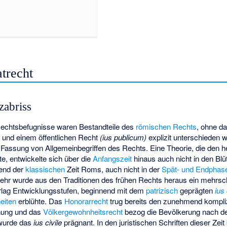
trecht
zabriss
echtsbefugnisse waren Bestandteile des
römischen Rechts
, ohne d
)
und einem öffentlichen Recht
(
ius publicum
)
explizit unterschieden 
 Fassung von Allgemeinbegriffen des Rechts. Eine Theorie, die den 
te, entwickelte sich über die
Anfangszeit
hinaus auch nicht in den Blü
end der
klassischen
Zeit Roms, auch nicht in der
Spät- und Endphas
mehr wurde aus den Traditionen des frühen Rechts heraus ein mehrsch
erlag Entwicklungsstufen, beginnend mit dem
patrizisch
geprägten
ius 
eiten
erblühte. Das
Honorarrecht
trug bereits den zunehmend kompli
nung und das
Völkergewohnheitsrecht
bezog die Bevölkerung nach d
 wurde das
ius civile
prägnant. In den juristischen Schriften dieser Zeit