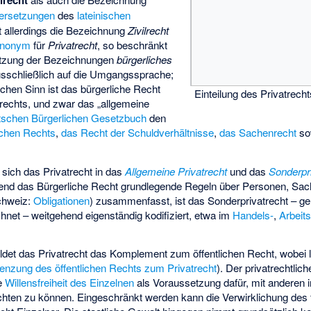
ilrecht
ersetzungen
des
lateinischen
t allerdings die Bezeichnung
Zivilrecht
nonym
für
Privatrecht
, so beschränkt
setzung der Bezeichnungen
bürgerliches
usschließlich auf die Umgangssprache;
chen Sinn ist das bürgerliche Recht
Einteilung des Privatrecht
atrechts, und zwar das „allgemeine
tschen Bürgerlichen Gesetzbuch
den
ichen Rechts
,
das Recht der Schuldverhältnisse
,
das Sachenrecht
so
t sich das Privatrecht in das
Allgemeine Privatrecht
und das
Sonderpr
end das Bürgerliche Recht grundlegende Regeln über Personen, Sa
chweiz:
Obligationen
) zusammenfasst, ist das Sonderprivatrecht – gel
hnet – weitgehend eigenständig kodifiziert, etwa im
Handels-
,
Arbeits
ldet das Privatrecht das Komplement zum öffentlichen Recht, wobei 
enzung des öffentlichen Rechts zum Privatrecht
). Der privatrechtlic
ie
Willensfreiheit des Einzelnen
als Voraussetzung dafür, mit anderen
ichten zu können. Eingeschränkt werden kann die Verwirklichung des 