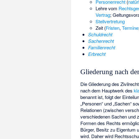
Personenrecht
(
natür
Lehre vom
Rechtsge
Vertrag
; Geltungsvor
Stellvertretung
Zeit (
Fristen
,
Termine
Schuldrecht
Sachenrecht
Familienrecht
Erbrecht
Gliederung nach de
Die Gliederung des Zivilrec
nach dem Hauptwerk des
kl
benannt ist, folgt der Einteil
„Personen“ und „Sachen“ sow
Relationen (zwischen versc
verschiedenen Sachen und z
Formen des Rechts ermöglic
Bürger, Besitz zu Eigentum 
wird. Daher wird Rechtsschut