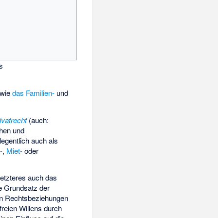
s
wie
das Familien-
und
ivatrecht
(auch:
chen und
egentlich auch als
-
,
Miet-
oder
letzteres auch das
he Grundsatz der
 in Rechtsbeziehungen
freien Willens durch