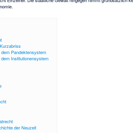
ht Einzelner. Die staatliche Gewalt hingegen nimmt grundsätzlich kei
onomie.
t
 Kurzabriss
h dem Pandektensystem
 dem Institutionensystem
e
echt
atrecht
chichte der Neuzeit