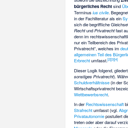
Ziv
bürgerliches Recht
sind
Üb
Terminus
ius civile
. Begegne
in der Fachliteratur als ein
Sy
sich die begriffliche Gleich
Recht
und
Privatrecht
fast a
denn im rechtswissenschaftli
nur ein Teilbereich des Priv
Privatrecht“, welches im
deu
allgemeinen Teil des Bürgerl
[
2
]
[
3
]
[
4
]
Erbrecht
umfasst.
Dieser Logik folgend, glieder
sonstiges Privatrecht
). Währ
Schuldverhältnisse
(in der S
Wirtschaftsprivatrecht
bezeic
Wettbewerbsrecht
.
In der
Rechtswissenschaft
bi
Strafrecht
umfasst (vgl.
Abgr
Privatautonomie
postuliert d
treten oder aber darauf verz