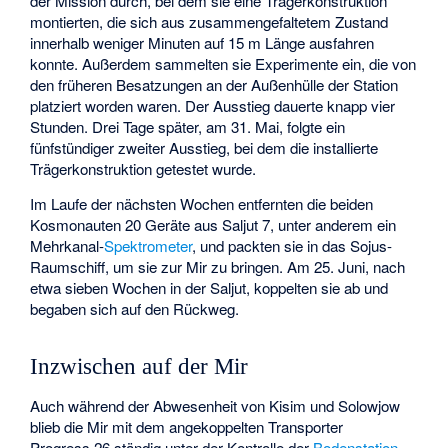
der Mission durch, bei dem sie eine Trägerkonstruktion
montierten, die sich aus zusammengefaltetem Zustand
innerhalb weniger Minuten auf 15 m Länge ausfahren
konnte. Außerdem sammelten sie Experimente ein, die von
den früheren Besatzungen an der Außenhülle der Station
platziert worden waren. Der Ausstieg dauerte knapp vier
Stunden. Drei Tage später, am 31. Mai, folgte ein
fünfstündiger zweiter Ausstieg, bei dem die installierte
Trägerkonstruktion getestet wurde.
Im Laufe der nächsten Wochen entfernten die beiden
Kosmonauten 20 Geräte aus Saljut 7, unter anderem ein
Mehrkanal-
Spektrometer
, und packten sie in das Sojus-
Raumschiff, um sie zur Mir zu bringen. Am 25. Juni, nach
etwa sieben Wochen in der Saljut, koppelten sie ab und
begaben sich auf den Rückweg.
Inzwischen auf der Mir
Auch während der Abwesenheit von Kisim und Solowjow
blieb die Mir mit dem angekoppelten Transporter
Progress 26 ständig unter der Kontrolle der
Bodenstation
.