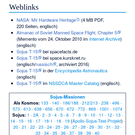
Weblinks
NASA: Mir Hardware Heritage
(4 MB PDF,
220 Seiten, englisch)
Almanac of Soviet Manned Space Flight, Chapter 5
(
Memento
vom 24. Oktober 2010 im
Internet Archive
)
(englisch)
Sojus T-15
bei spacefacts.de
Sojus T-15
bei space.kursknet.ru
(englisch/
russisch
, archiviert 2016)
Sojus T-15
in der
Encyclopedia Astronautica
(englisch)
Sojus T-15
im
NSSDCA Master Catalog
(englisch).
Sojus-Missionen
133
·
140
·
186/188
·
212/213
·
238
·
496
·
Als Kosmos:
573
·
613
·
638
·
656
·
670
·
672
·
772
·
869
·
1001
·
1074
1
·
2A
·
2
·
3
·
4
·
5
·
6
·
7
·
8
·
9
·
10
·
11
·
12
·
13
·
Sojus:
14
·
15
·
16
·
17
·
18-1
·
18
·
19
(
Apollo-Sojus-Test-Projekt
) ·
20
·
21
·
22
·
23
·
24
·
25
·
26
·
27
·
28
·
29
·
30
·
31
·
32
·
33
·
34
·
35
·
36
·
37
·
38
·
39
·
40