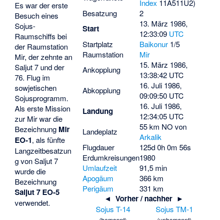
Index
11A511U2)
Es war der erste
Besatzung
2
Besuch eines
13. März 1986,
Sojus-
Start
12:33:09
UTC
Raumschiffs bei
Startplatz
Baikonur
1/5
der Raumstation
Raumstation
Mir
Mir, der zehnte an
15. März 1986,
Saljut 7 und der
Ankopplung
13:38:42 UTC
76. Flug im
16. Juli 1986,
sowjetischen
Abkopplung
09:09:50 UTC
Sojusprogramm.
16. Juli 1986,
Als erste Mission
Landung
12:34:05 UTC
zur Mir war die
55 km NO von
Bezeichnung
Mir
Landeplatz
Arkalik
EO-1
, als fünfte
Flugdauer
125d 0h 0m 56s
Langzeitbesatzun
Erdumkreisungen
1980
g von Saljut 7
Umlaufzeit
91,5 min
wurde die
Apogäum
366 km
Bezeichnung
Perigäum
331 km
Saljut 7 EO-5
◄ Vorher / nachher ►
verwendet.
Sojus T-14
Sojus TM-1
(bemannt)
(unbemannt)