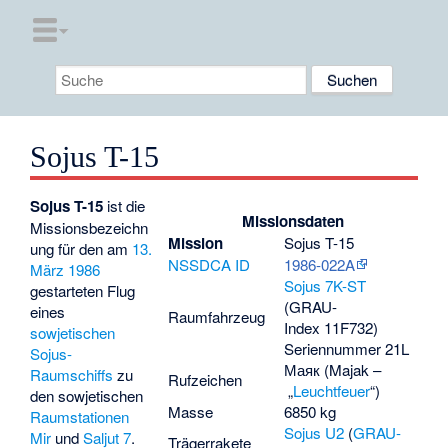
Sojus T-15
Sojus T-15
ist die
Missionsdaten
Missionsbezeichn
Mission
Sojus T-15
ung für den am
13.
NSSDCA ID
1986-022A
März
1986
Sojus 7K-ST
gestarteten Flug
(GRAU-
eines
Raumfahrzeug
Index 11F732)
sowjetischen
Seriennummer 21L
Sojus-
Маяк
(Majak –
Raumschiffs
zu
Rufzeichen
„
Leuchtfeuer
“)
den sowjetischen
Masse
6850 kg
Raumstationen
Sojus U2
(
GRAU-
Mir
und
Saljut 7
.
Trägerrakete