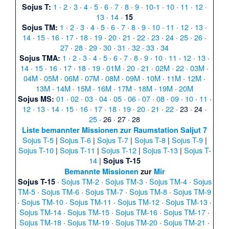
1
·
2
·
3
·
4
·
5
·
6
·
7
·
8
·
9
·
10-1
·
10
·
11
·
12
·
Sojus T:
13
·
14
·
15
1
·
2
·
3
·
4
·
5
·
6
·
7
·
8
·
9
·
10
·
11
·
12
·
13
·
Sojus TM:
14
·
15
·
16
·
17
·
18
·
19
·
20
·
21
·
22
·
23
·
24
·
25
·
26
·
27
·
28
·
29
·
30
·
31
·
32
·
33
·
34
1
·
2
·
3
·
4
·
5
·
6
·
7
·
8
·
9
·
10
·
11
·
12
·
13
·
Sojus TMA:
14
·
15
·
16
·
17
·
18
·
19
·
01M
·
20
·
21
·
02M
·
22
·
03M
·
04M
·
05M
·
06M
·
07M
·
08M
·
09M
·
10M
·
11M
·
12M
·
13M
·
14M
·
15M
·
16M
·
17M
·
18M
·
19M
·
20M
01
·
02
·
03
·
04
·
05
·
06
·
07
·
08
·
09
·
10
·
11
·
Sojus MS:
12
·
13
·
14
·
15
·
16
·
17
·
18
·
19
·
20
·
21
·
22
·
23
·
24
·
25
·
26
·
27
·
28
Liste bemannter Missionen zur Raumstation
Saljut 7
Sojus T-5
|
Sojus T-6
|
Sojus T-7
|
Sojus T-8
|
Sojus T-9
|
Sojus T-10
|
Sojus T-11
|
Sojus T-12
|
Sojus T-13
|
Sojus T-
14
|
Sojus T-15
Bemannte Missionen
zur
Mir
·
Sojus TM-2
·
Sojus TM-3
·
Sojus TM-4
·
Sojus
Sojus T-15
TM-5
·
Sojus TM-6
·
Sojus TM-7
·
Sojus TM-8
·
Sojus TM-9
·
Sojus TM-10
·
Sojus TM-11
·
Sojus TM-12
·
Sojus TM-13
·
Sojus TM-14
·
Sojus TM-15
·
Sojus TM-16
·
Sojus TM-17
·
Sojus TM-18
·
Sojus TM-19
·
Sojus TM-20
·
Sojus TM-21
·