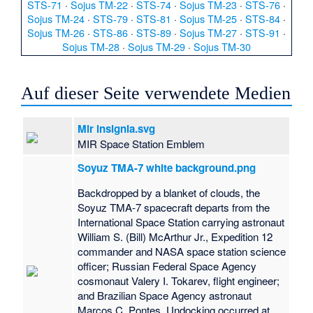
STS-71
·
Sojus TM-22
·
STS-74
·
Sojus TM-23
·
STS-76
·
Sojus TM-24
·
STS-79
·
STS-81
·
Sojus TM-25
·
STS-84
·
Sojus TM-26
·
STS-86
·
STS-89
·
Sojus TM-27
·
STS-91
·
Sojus TM-28
·
Sojus TM-29
·
Sojus TM-30
Auf dieser Seite verwendete Medien
Mir insignia.svg
MIR Space Station Emblem
Soyuz TMA-7 white background.png
Backdropped by a blanket of clouds, the
Soyuz TMA-7 spacecraft departs from the
International Space Station carrying astronaut
William S. (Bill) McArthur Jr., Expedition 12
commander and NASA space station science
officer; Russian Federal Space Agency
cosmonaut Valery I. Tokarev, flight engineer;
and Brazilian Space Agency astronaut
Marcos C. Pontes. Undocking occurred at