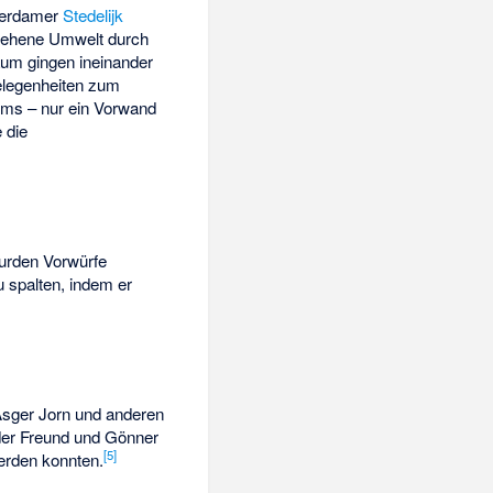
terdamer
Stedelijk
gesehene Umwelt durch
aum gingen ineinander
elegenheiten zum
ums – nur ein Vorwand
 die
wurden Vorwürfe
u spalten, indem er
 Asger Jorn und anderen
nder Freund und Gönner
[
5
]
werden konnten.