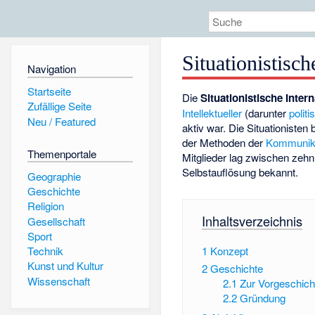
Situationistisch
Navigation
Startseite
Die
Situationistische Inter
Zufällige Seite
Intellektueller
(darunter
polit
Neu / Featured
aktiv war. Die Situationisten
der Methoden der
Kommunika
Themenportale
Mitglieder lag zwischen zehn
Selbstauflösung bekannt.
Geographie
Geschichte
Religion
Inhaltsverzeichnis
Gesellschaft
Sport
1
Konzept
Technik
Kunst und Kultur
2
Geschichte
Wissenschaft
2.1
Zur Vorgeschich
2.2
Gründung