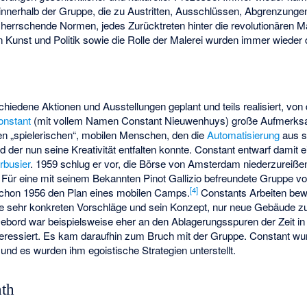
nnerhalb der Gruppe, die zu Austritten, Ausschlüssen, Abgrenzung
 herrschende Normen, jedes Zurücktreten hinter die revolutionären M
n Kunst und Politik sowie die Rolle der Malerei wurden immer wieder d
iedene Aktionen und Ausstellungen geplant und teils realisiert, von
onstant
(mit vollem Namen Constant Nieuwenhuys) große Aufmerksam
inen „spielerischen“, mobilen Menschen, den die
Automatisierung
aus s
d der nun seine Kreativität entfalten konnte. Constant entwarf dami
rbusier
. 1959 schlug er vor, die Börse von Amsterdam niederzureißen
n. Für eine mit seinem Bekannten Pinot Gallizio befreundete Gruppe v
[
4
]
r schon 1956 den Plan eines mobilen Camps.
Constants Arbeiten bew
ine sehr konkreten Vorschläge und sein Konzept, nur neue Gebäude z
Debord war beispielsweise eher an den Ablagerungsspuren der Zeit in 
teressiert. Es kam daraufhin zum Bruch mit der Gruppe. Constant wur
nd es wurden ihm egoistische Strategien unterstellt.
nth