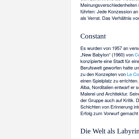
Meinungsverschiedenheiten i
führten: Jede Konzession an
als Verrat. Das Verhältnis vo
Constant
Es wurden von 1957 an versch
„New Babylon“ (1960) von
C
konzipierte eine Stadt für e
Berufswelt geworfen hatte un
zu den Konzepten von
Le Co
einen Spielplatz zu errichte
Alba, Norditalien entwarf e
Malerei und Architektur. Se
der Gruppe auch auf Kritik. 
Schichten von Erinnerung in
Erfolg zum Vorwurf gemacht u
Die Welt als Labyri