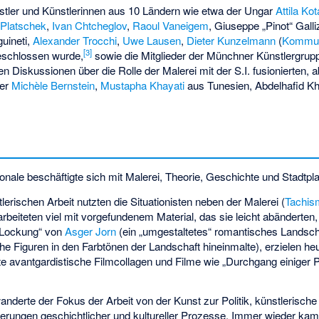
nstler und Künstlerinnen aus 10 Ländern wie etwa der Ungar
Attila Ko
Platschek
,
Ivan Chtcheglov
,
Raoul Vaneigem
,
Giuseppe „Pinot“ Galli
uineti,
Alexander Trocchi
,
Uwe Lausen
,
Dieter Kunzelmann
(
Kommu
[
3
]
schlossen wurde,
sowie die Mitglieder der Münchner Künstlergru
en Diskussionen über die Rolle der Malerei mit der S.I. fusionierten, 
der
Michèle Bernstein
,
Mustapha Khayati
aus Tunesien, Abdelhafid Kh
tionale beschäftigte sich mit Malerei, Theorie, Geschichte und Stadtpl
stlerischen Arbeit nutzten die Situationisten neben der Malerei (
Tachis
 arbeiteten viel mit vorgefundenem Material, das sie leicht abänderte
 „Lockung“ von
Asger Jorn
(ein „umgestaltetes“ romantisches Landscha
che Figuren in den Farbtönen der Landschaft hineinmalte), erzielen he
te avantgardistische Filmcollagen und Filme wie „Durchgang einiger
wanderte der Fokus der Arbeit von der Kunst zur Politik, künstlerisch
ierungen geschichtlicher und kultureller Prozesse. Immer wieder kam