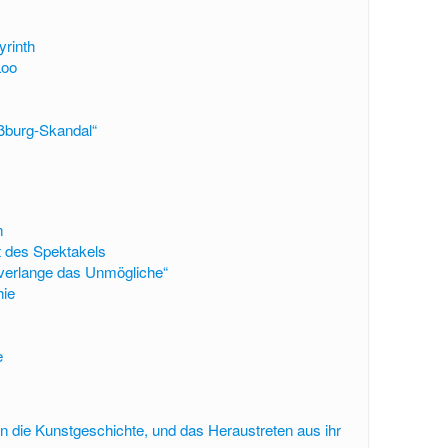
yrinth
Loo
ßburg-Skandal“
n
t des Spektakels
, verlange das Unmögliche“
hie
e
in die Kunstgeschichte, und das Heraustreten aus ihr