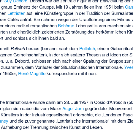
on
Guy Debord
. Debord war die zentrale Figur in der Entwicklung der 
e graue Eminenz der Gruppe. Mit 19 Jahren fielen ihm 1951 beim
Can
chen
Lettristen
auf, eine Künstlergruppe in der Tradition der Surrealist
ser Cafés antraf. Sie nahmen wegen der Uraufführung eines Filmes
reter eines radikal romantischen
Bohème
-Lebensstils verursachten sie 
erten und eindrücklich zelebrierten Zerstörung des herkömmlichen Ki
rt und schloss sich ihnen bald an.
chrift
Potlach
heraus (benannt nach dem
Potlatch
, einem Gabenritual
enen Gemeinschaften), in der sich spätere Thesen und Ideen der Sit
en, u. a. Debord, schlossen sich nach einer Spaltung der Gruppe zur 
e“ zusammen, dem Vorläufer der Situationistischen Internationale.
Yves
er 1950er,
René Magritte
korrespondierte mit ihnen.
sche Internationale wurde dann am 28. Juli 1957 in
Cosio d’Arroscia
(50
nigten sich dabei die vom Maler
Asger Jorn
gegründete
„Mouvement 
es Künstlers in der Industriegesellschaft erforschte, die „Londoner P
mney
und die zuvor genannte „Lettristische Internationale“ mit dem Zie
n Aufhebung der Trennung zwischen Kunst und Leben.