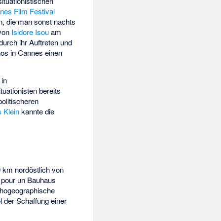
situationistischen
nes Film Festival
en, die man sonst nachts
 von
Isidore Isou
am
durch ihr Auftreten und
nos in Cannes einen
 in
uationisten bereits
politischeren
 Klein
kannte die
 km nordöstlich von
pour un Bauhaus
sychogeographische
l der Schaffung einer