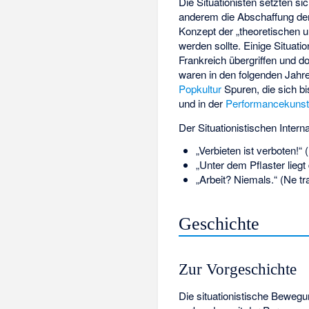
Die Situationisten setzten si
anderem die Abschaffung d
Konzept der „theoretischen 
werden sollte. Einige Situat
Frankreich übergriffen und do
waren in den folgenden Jahren
Popkultur
Spuren, die sich b
und in der
Performancekuns
Der Situationistischen Inter
„Verbieten ist verboten!“ (
„
Unter dem Pflaster liegt
„Arbeit? Niemals.“ (Ne tra
Geschichte
Zur Vorgeschichte
Die situationistische Beweg