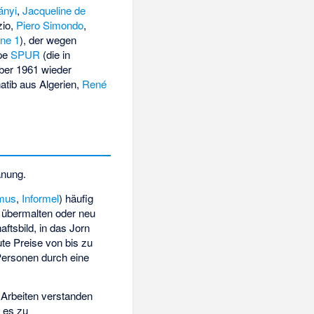
tányi
,
Jacqueline de
zio
,
Piero Simondo
,
ne 1
), der wegen
ppe
SPUR
(die in
aber 1961 wieder
atib aus Algerien,
René
anung.
mus
,
Informel
) häufig
n, übermalten oder neu
ftsbild, in das Jorn
ute Preise von bis zu
 Personen durch eine
e Arbeiten verstanden
 es zu