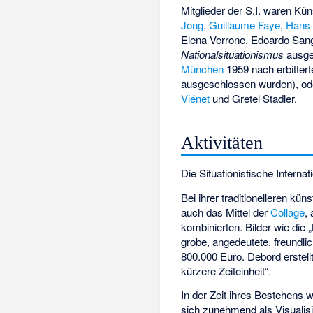
Mitglieder der S.I. waren Kü
Jong
,
Guillaume Faye
,
Hans 
Elena Verrone, Edoardo Sang
Nationalsituationismus
ausge
München
1959 nach erbittert
ausgeschlossen wurden), o
Viénet
und
Gretel Stadler
.
Aktivitäten
Die Situationistische Interna
Bei ihrer traditionelleren kün
auch das Mittel der
Collage
,
kombinierten. Bilder wie die
grobe, angedeutete, freundli
800.000 Euro. Debord erstell
kürzere Zeiteinheit“.
In der Zeit ihres Bestehens 
sich zunehmend als Visualis