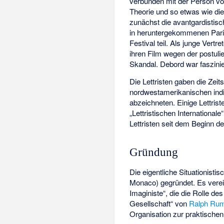
verbunden mit der Person v
Theorie und so etwas wie di
zunächst die avantgardistis
in heruntergekommenen Pari
Festival teil. Als junge Vert
ihren Film wegen der postuli
Skandal. Debord war faszinie
Die Lettristen gaben die Zeits
nordwestamerikanischen indig
abzeichneten. Einige Lettrist
„Lettristischen International
Lettristen seit dem Beginn d
Gründung
Die eigentliche Situationisti
Monaco) gegründet. Es verei
Imaginiste“
, die die Rolle d
Gesellschaft“ von
Ralph Ru
Organisation zur praktische