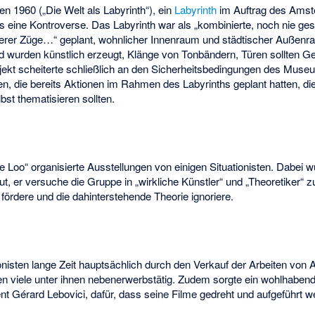
en 1960 („Die Welt als Labyrinth“), ein
Labyrinth
im Auftrag des Ams
lls eine Kontroverse. Das Labyrinth war als „kombinierte, noch nie 
erer Züge…“ geplant, wohnlicher Innenraum und städtischer Außenr
d wurden künstlich erzeugt, Klänge von Tonbändern, Türen sollten G
jekt scheiterte schließlich an den Sicherheitsbedingungen des Muse
en, die bereits Aktionen im Rahmen des Labyrinths geplant hatten, die
st thematisieren sollten.
de Loo
“ organisierte Ausstellungen von einigen Situationisten. Dabei 
t, er versuche die Gruppe in „wirkliche Künstler“ und „Theoretiker“ z
n fördere und die dahinterstehende Theorie ignoriere.
ionisten lange Zeit hauptsächlich durch den Verkauf der Arbeiten von
en viele unter ihnen nebenerwerbstätig. Zudem sorgte ein wohlhabe
ent
Gérard Lebovici
, dafür, dass seine Filme gedreht und aufgeführt 