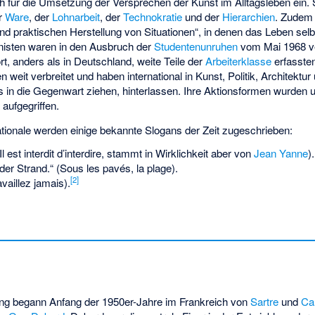
ch für die Umsetzung der Versprechen der Kunst im Alltagsleben ein. S
er
Ware
, der
Lohnarbeit
, der
Technokratie
und der
Hierarchien
. Zudem 
und praktischen Herstellung von Situationen“, in denen das Leben se
ionisten waren in den Ausbruch der
Studentenunruhen
vom Mai 1968 ve
rt, anders als in Deutschland, weite Teile der
Arbeiterklasse
erfassten
 weit verbreitet und haben international in Kunst, Politik, Architektur
is in die Gegenwart ziehen, hinterlassen. Ihre Aktionsformen wurden
t
aufgegriffen.
nationale werden einige bekannte Slogans der Zeit zugeschrieben:
Il est interdit d’interdire, stammt in Wirklichkeit aber von
Jean Yanne
).
 der Strand
.“ (Sous les pavés, la plage).
[
2
]
vaillez jamais).
ung begann Anfang der 1950er-Jahre im Frankreich von
Sartre
und
Ca