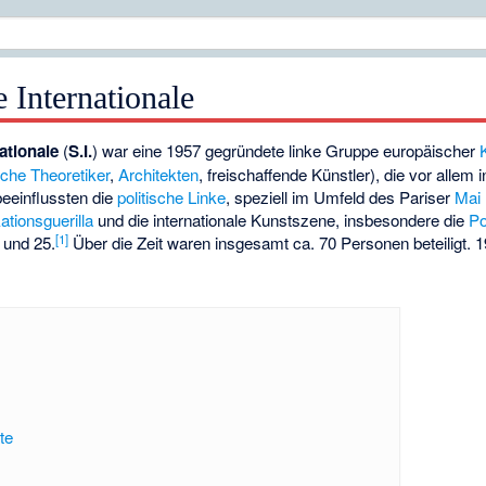
e Internationale
nationale
(
S.I.
) war eine 1957 gegründete linke Gruppe europäischer
ische Theoretiker
,
Architekten
,
freischaffende Künstler
), die vor allem 
 beeinflussten die
politische Linke
, speziell im Umfeld des Pariser
Mai
tionsguerilla
und die internationale Kunstszene, insbesondere die
Po
[
1
]
 und 25.
Über die Zeit waren insgesamt ca. 70 Personen beteiligt. 
te