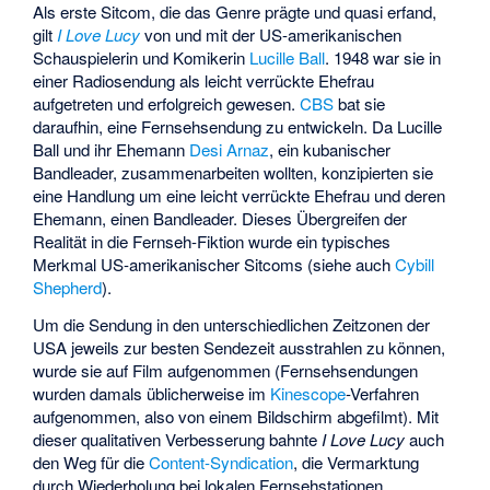
Als erste Sitcom, die das Genre prägte und quasi erfand,
gilt
I Love Lucy
von und mit der US-amerikanischen
Schauspielerin und Komikerin
Lucille Ball
. 1948 war sie in
einer Radiosendung als leicht verrückte Ehefrau
aufgetreten und erfolgreich gewesen.
CBS
bat sie
daraufhin, eine Fernsehsendung zu entwickeln. Da Lucille
Ball und ihr Ehemann
Desi Arnaz
, ein kubanischer
Bandleader, zusammenarbeiten wollten, konzipierten sie
eine Handlung um eine leicht verrückte Ehefrau und deren
Ehemann, einen Bandleader. Dieses Übergreifen der
Realität in die Fernseh-Fiktion wurde ein typisches
Merkmal US-amerikanischer Sitcoms (siehe auch
Cybill
Shepherd
).
Um die Sendung in den unterschiedlichen Zeitzonen der
USA jeweils zur besten Sendezeit ausstrahlen zu können,
wurde sie auf Film aufgenommen (Fernsehsendungen
wurden damals üblicherweise im
Kinescope
-Verfahren
aufgenommen, also von einem Bildschirm abgefilmt). Mit
dieser qualitativen Verbesserung bahnte
I Love Lucy
auch
den Weg für die
Content-Syndication
, die Vermarktung
durch Wiederholung bei lokalen Fernsehstationen.