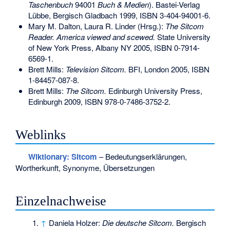
Taschenbuch
94001
Buch & Medien
). Bastei-Verlag
Lübbe, Bergisch Gladbach 1999,
ISBN 3-404-94001-6
.
Mary M. Dalton, Laura R. Linder (Hrsg.):
The Sitcom
Reader. America viewed and scewed.
State University
of New York Press, Albany NY 2005,
ISBN 0-7914-
6569-1
.
Brett Mills:
Television Sitcom.
BFI, London 2005,
ISBN
1-84457-087-8
.
Brett Mills:
The Sitcom.
Edinburgh University Press,
Edinburgh 2009,
ISBN 978-0-7486-3752-2
.
Weblinks
Wiktionary: Sitcom
– Bedeutungserklärungen,
Wortherkunft, Synonyme, Übersetzungen
Einzelnachweise
↑
Daniela Holzer:
Die deutsche Sitcom.
Bergisch