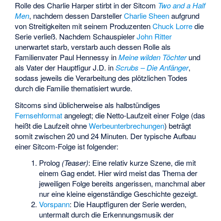
Rolle des Charlie Harper stirbt in der Sitcom
Two and a Half
Men
, nachdem dessen Darsteller
Charlie Sheen
aufgrund
von Streitigkeiten mit seinem Produzenten
Chuck Lorre
die
Serie verließ. Nachdem Schauspieler
John Ritter
unerwartet starb, verstarb auch dessen Rolle als
Familienvater Paul Hennessy in
Meine wilden Töchter
und
als Vater der Hauptfigur J.D. in
Scrubs – Die Anfänger
,
sodass jeweils die Verarbeitung des plötzlichen Todes
durch die Familie thematisiert wurde.
Sitcoms sind üblicherweise als halbstündiges
Fernsehformat
angelegt; die Netto-Laufzeit einer Folge (das
heißt die Laufzeit ohne
Werbeunterbrechungen
) beträgt
somit zwischen 20 und 24 Minuten. Der typische Aufbau
einer Sitcom-Folge ist folgender:
Prolog
(Teaser)
: Eine relativ kurze Szene, die mit
einem Gag endet. Hier wird meist das Thema der
jeweiligen Folge bereits angerissen, manchmal aber
nur eine kleine eigenständige Geschichte gezeigt.
Vorspann
: Die Hauptfiguren der Serie werden,
untermalt durch die Erkennungsmusik der