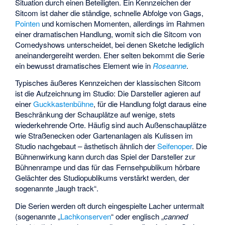
Situation durch einen Beteiligten. Ein Kennzeichen der
Sitcom ist daher die ständige, schnelle Abfolge von Gags,
Pointen
und komischen Momenten, allerdings im Rahmen
einer dramatischen Handlung, womit sich die Sitcom von
Comedyshows unterscheidet, bei denen Sketche lediglich
aneinandergereiht werden. Eher selten bekommt die Serie
ein bewusst dramatisches Element wie in
Roseanne
.
Typisches äußeres Kennzeichen der klassischen Sitcom
ist die Aufzeichnung im Studio: Die Darsteller agieren auf
einer
Guckkastenbühne
, für die Handlung folgt daraus eine
Beschränkung der Schauplätze auf wenige, stets
wiederkehrende Orte. Häufig sind auch Außenschauplätze
wie Straßenecken oder Gartenanlagen als Kulissen im
Studio nachgebaut – ästhetisch ähnlich der
Seifenoper
. Die
Bühnenwirkung kann durch das Spiel der Darsteller zur
Bühnenrampe
und das für das Fernsehpublikum hörbare
Gelächter des Studiopublikums verstärkt werden, der
sogenannte „
laugh track
“.
Die Serien werden oft durch eingespielte Lacher untermalt
(sogenannte „
Lachkonserven
“ oder englisch „
canned