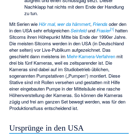
aufgreift und einen Schlussgag setzt. Dieser
Nachklapp hat nichts mit dem Ende der Handlung
zu tun.
Mit Serien wie
Hör mal, wer da hämmert
,
Friends
oder den
[
1
]
in den USA sehr erfolgreichen
Seinfeld
und
Frasier
hatten
Sitcoms ihren Höhepunkt Mitte bis Ende der 1990er Jahre.
Die meisten Sitcoms werden in den USA (in Deutschland
eher selten) vor Live-Publikum aufgezeichnet. Das
geschieht dann meistens im
Mehr-Kamera-Verfahren
mit
drei bis fünf Kameras, weil es zeitsparender ist. Die
Kameras sind dabei auf im Studiobetrieb üblichen,
sogenannten
Pumpstativen
(„Pumpen“) montiert. Diese
Stative sind mit Rollen versehen und gestatten mit Hilfe
einer eingebauten Pumpe in der Mittelsäule eine rasche
Höhenverstellung der Kameras. So können die Kameras
zügig und frei am ganzen Set bewegt werden, was für den
Produktionsfluss entscheidend ist.
Ursprünge in den USA