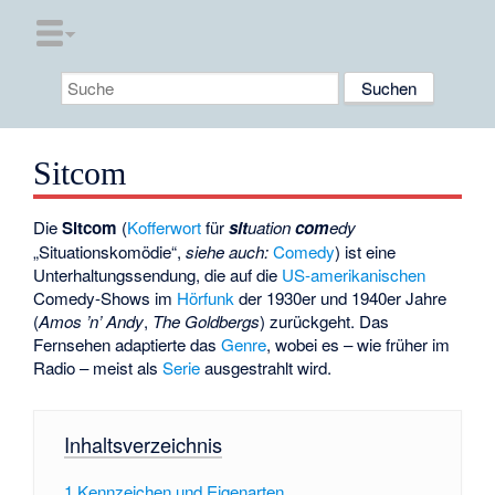
Sitcom
Die
Sitcom
(
Kofferwort
für
sit
uation
com
edy
„Situationskomödie“,
siehe auch:
Comedy
) ist eine
Unterhaltungssendung, die auf die
US-amerikanischen
Comedy-Shows im
Hörfunk
der 1930er und 1940er Jahre
(
Amos ’n’ Andy
,
The Goldbergs
) zurückgeht. Das
Fernsehen adaptierte das
Genre
, wobei es – wie früher im
Radio – meist als
Serie
ausgestrahlt wird.
Inhaltsverzeichnis
1
Kennzeichen und Eigenarten