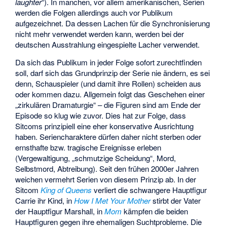
laughter
“). In manchen, vor allem amerikanischen, Serien
werden die Folgen allerdings auch vor Publikum
aufgezeichnet. Da dessen Lachen für die Synchronisierung
nicht mehr verwendet werden kann, werden bei der
deutschen Ausstrahlung eingespielte Lacher verwendet.
Da sich das Publikum in jeder Folge sofort zurechtfinden
soll, darf sich das Grundprinzip der Serie nie ändern, es sei
denn, Schauspieler (und damit ihre Rollen) scheiden aus
oder kommen dazu. Allgemein folgt das Geschehen einer
„zirkulären Dramaturgie“ – die Figuren sind am Ende der
Episode so klug wie zuvor. Dies hat zur Folge, dass
Sitcoms prinzipiell eine eher konservative Ausrichtung
haben. Seriencharaktere dürfen daher nicht sterben oder
ernsthafte bzw. tragische Ereignisse erleben
(Vergewaltigung, „schmutzige Scheidung“, Mord,
Selbstmord, Abtreibung). Seit den frühen 2000er Jahren
weichen vermehrt Serien von diesem Prinzip ab. In der
Sitcom
King of Queens
verliert die schwangere Hauptfigur
Carrie ihr Kind, in
How I Met Your Mother
stirbt der Vater
der Hauptfigur Marshall, in
Mom
kämpfen die beiden
Hauptfiguren gegen ihre ehemaligen Suchtprobleme. Die