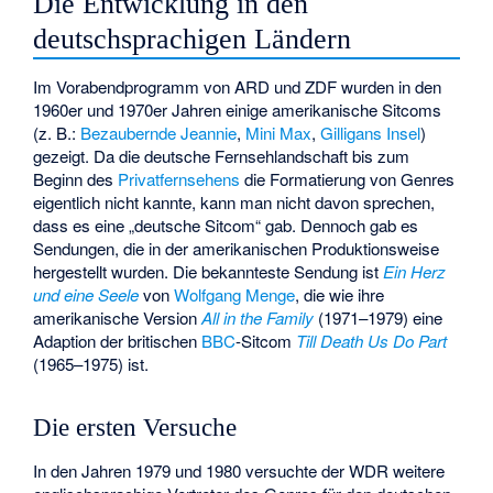
Die Entwicklung in den
deutschsprachigen Ländern
Im Vorabendprogramm von ARD und ZDF wurden in den
1960er und 1970er Jahren einige amerikanische Sitcoms
(z. B.:
Bezaubernde Jeannie
,
Mini Max
,
Gilligans Insel
)
gezeigt. Da die deutsche Fernsehlandschaft bis zum
Beginn des
Privatfernsehens
die Formatierung von Genres
eigentlich nicht kannte, kann man nicht davon sprechen,
dass es eine „deutsche Sitcom“ gab. Dennoch gab es
Sendungen, die in der amerikanischen Produktionsweise
hergestellt wurden. Die bekannteste Sendung ist
Ein Herz
und eine Seele
von
Wolfgang Menge
, die wie ihre
amerikanische Version
All in the Family
(1971–1979) eine
Adaption der britischen
BBC
-Sitcom
Till Death Us Do Part
(1965–1975) ist.
Die ersten Versuche
In den Jahren 1979 und 1980 versuchte der WDR weitere