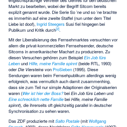
englischsprachige Vertreter des Genres für den deutschen
Markt zu bearbeiten, wobei der Begriff Sitcom bereits
explizit genannt wurde. Die Serie So ’ne und so ’ne brachte
es immerhin auf eine zweite Staffel (nun unter dem Titel
Liebe ist doof),
Ingrid Steegers
Susi fiel hingegen bei
[
2
]
Publikum und Kritik durch
.
Mit der Liberalisierung des Fernsehmarktes versuchten vor
allem die privat-kommerziellen Fernsehsender, deutsche
Sitcoms in amerikanischer Machart zu produzieren. Zu
diesen Versuchen gehören zum Beispiel
Ein Job fürs
Leben
und
Hilfe, meine Familie spinnt
(beide RTL, 1993)
oder
Die Viersteins
von
ProSieben
(1995). Diese
Sendungen waren beim Fernsehpublikum allerdings wenig
erfolgreich, was vermutlich auch damit zusammenhing,
dass sie zum Teil nur simple Adaptionen der Originalserien
waren (
Wer ist hier der Boss?
bei
Ein Job fürs Leben
und
Eine schrecklich nette Familie
bei
Hilfe, meine Familie
spinnt
), die ihrerseits oft gleichzeitig parallel in deutscher
Synchronisation zu sehen waren.
Das ZDF produzierte mit
Salto Postale
(mit
Wolfgang
Stumph
, 1993), deren Nachfolger
Salto Kommunale
(1997)