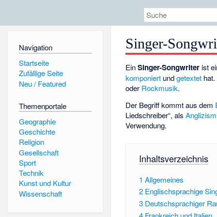
Singer-Songwri
Navigation
Startseite
Ein
Singer-Songwriter
ist e
Zufällige Seite
komponiert
und
getextet
hat.
Neu / Featured
oder
Rockmusik
.
Der Begriff kommt aus dem
Themenportale
Liedschreiber“, als
Anglizis
Geographie
Verwendung.
Geschichte
Religion
Gesellschaft
Inhaltsverzeichnis
Sport
Technik
1
Allgemeines
Kunst und Kultur
2
Englischsprachige Sin
Wissenschaft
3
Deutschsprachiger R
4
Frankreich und Italien