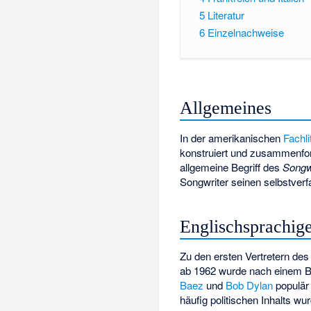
5
Literatur
6
Einzelnachweise
Allgemeines
In der amerikanischen
Fachli
konstruiert und zusammenfo
allgemeine Begriff des
Songw
Songwriter seinen selbstver
Englischsprachig
Zu den ersten Vertretern de
ab 1962 wurde nach einem Beg
Baez
und
Bob Dylan
populär
häufig politischen Inhalts wu