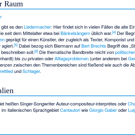
er Raum
r
gibt es den
Liedermacher
: Hier findet sich in vielen Fällen die alte E
[
4
]
e seit dem Mittelalter etwa bei
Bänkelsängern
üblich war.
Der Begri
ann
geprägt für einen Künstler, der zugleich als Texter, Komponist und 
[
5
]
 agiert.
Dabei bezog sich Biermann auf
Bert Brechts
Begriff des „S
[
6
]
beschreiben soll.
Die thematische Bandbreite reicht von
politische
nhardt
) bis zu privaten oder
Alltagsproblemen
(unter anderem bei
Geo
Grenzen zwischen den Themenbereichen sind fließend wie auch die 
ettlied
und
Schlager
.
alien
et heißen Singer-Songwriter Auteur-compositeur-interprètes oder
Cha
; im italienischen Sprachgebiet
Cantautori
wie
Giorgio Gaber
oder
Lui