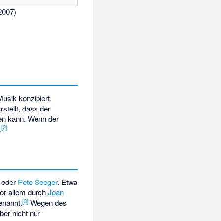
2007)
usik konzipiert,
stellt, dass der
lten kann. Wenn der
[
2
]
.
oder
Pete Seeger
. Etwa
vor allem durch
Joan
[
3
]
enannt.
Wegen des
ber nicht nur