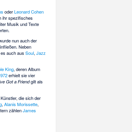
ns
oder
Leonard Cohen
 ihr spezifisches
ter Musik und Texte
erten.
urde nun auch der
einfließen. Neben
ab es auch aus
Soul
,
Jazz
le King
, deren Album
1972
erhielt sie vier
ve Got a Friend
gilt als
Künstler, die sich der
g
,
Alanis Morissette
,
itern zählen
James