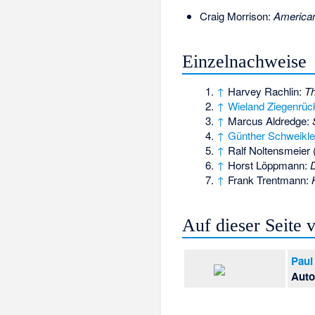
Craig Morrison:
American
Einzelnachweise
↑
Harvey Rachlin:
Th
↑
Wieland Ziegenrüc
↑
Marcus Aldredge:
↑
Günther Schweikle
↑
Ralf Noltensmeier 
↑
Horst Löppmann:
D
↑
Frank Trentmann:
Auf dieser Seite
Paul
Auto