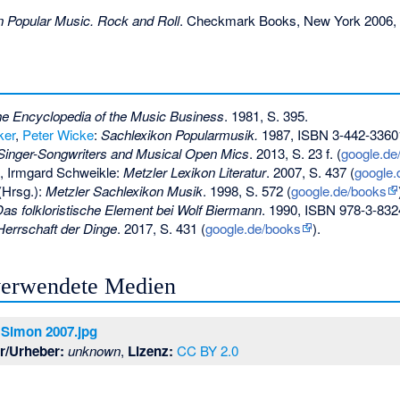
 Popular Music. Rock and Roll
. Checkmark Books, New York 2006, 
e Encyclopedia of the Music Business
. 1981, S. 395.
ker
,
Peter Wicke
:
Sachlexikon Popularmusik.
1987,
ISBN 3-442-3360
Singer-Songwriters and Musical Open Mics
. 2013, S. 23 f. (
google.de
, Irmgard Schweikle:
Metzler Lexikon Literatur
. 2007, S. 437 (
google.
(Hrsg.):
Metzler Sachlexikon Musik
. 1998, S. 572 (
google.de/books
as folkloristische Element bei Wolf Biermann
. 1990,
ISBN 978-3-832
Herrschaft der Dinge
. 2017, S. 431 (
google.de/books
).
 verwendete Medien
 Simon 2007.jpg
r/Urheber:
unknown
,
Lizenz:
CC BY 2.0