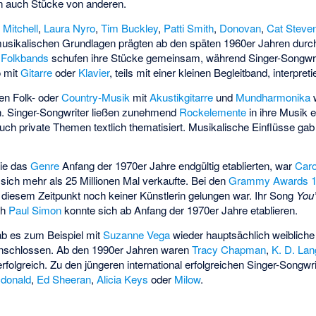
n auch Stücke von anderen.
 Mitchell
,
Laura Nyro
,
Tim Buckley
,
Patti Smith
,
Donovan
,
Cat Steve
 musikalischen Grundlagen prägten ab den späten 1960er Jahren durch
.
Folkbands
schufen ihre Stücke gemeinsam, während Singer-Songwri
o mit
Gitarre
oder
Klavier
, teils mit einer kleinen Begleitband, interpreti
len Folk- oder
Country-Musik
mit
Akustikgitarre
und
Mundharmonika
w
h. Singer-Songwriter ließen zunehmend
Rockelemente
in ihre Musik 
auch private Themen textlich thematisiert. Musikalische Einflüsse g
die das
Genre
Anfang der 1970er Jahre endgültig etablierten, war
Caro
ich mehr als 25 Millionen Mal verkaufte. Bei den
Grammy Awards 
diesem Zeitpunkt noch keiner Künstlerin gelungen war. Ihr Song
You’
ch
Paul Simon
konnte sich ab Anfang der 1970er Jahre etablieren.
b es zum Beispiel mit
Suzanne Vega
wieder hauptsächlich weibliche 
 anschlossen. Ab den 1990er Jahren waren
Tracy Chapman
,
K. D. Lan
rfolgreich. Zu den jüngeren international erfolgreichen Singer-Songwr
donald
,
Ed Sheeran
,
Alicia Keys
oder
Milow
.