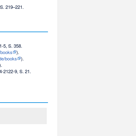
S. 219–221.
1-5
, S. 358.
/books
).
de/books
).
).
4-2122-9
, S. 21.