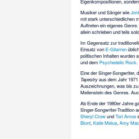
Eigenkompositionen, sonder
Musiker und Sänger wie
Joni
mit stark unterschiedlichen
Auftreten ein eigenes Genre
allein schrieben und teils sol
Im Gegensatz zur traditionel
Einsatz von
E-Gitarren
üblic
politischen Inhalten wurden 
und dem
Psychedelic Rock
.
Eine der Singer-Songwriter, 
Tapestry
aus dem Jahr 1971 s
Auszeichnungen, was bis zu 
Meilenstein des Genres. Au
Ab Ende der 1980er Jahre ga
Singer-Songwriter-Tradition
Sheryl Crow
und
Tori Amos
e
Blunt
,
Katie Melua
,
Amy Mac