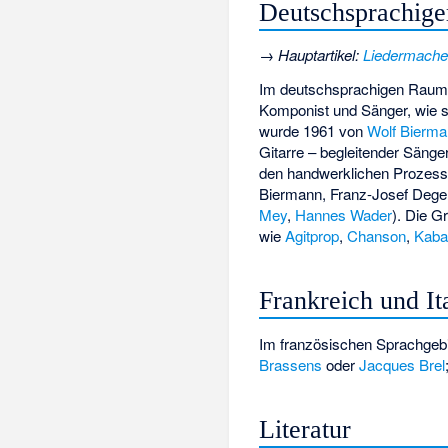
Deutschsprachig
→
Hauptartikel
:
Liedermache
Im deutschsprachigen Raum 
Komponist und Sänger, wie si
wurde 1961 von
Wolf Bierm
Gitarre – begleitender Sänger
den handwerklichen Prozess 
Biermann,
Franz-Josef Dege
Mey
,
Hannes Wader
). Die 
wie
Agitprop
,
Chanson
,
Kabar
Frankreich und It
Im französischen Sprachgebi
Brassens
oder
Jacques Brel
Literatur