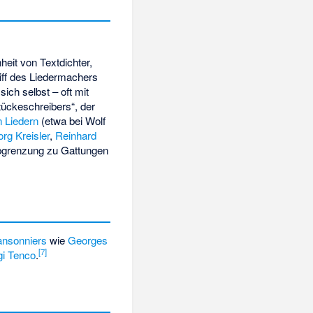
inheit von Textdichter,
ff des Liedermachers
sich selbst – oft mit
tückeschreibers“, der
n Liedern
(etwa bei Wolf
rg Kreisler
,
Reinhard
Abgrenzung zu Gattungen
nsonniers
wie
Georges
[
7
]
gi Tenco
.