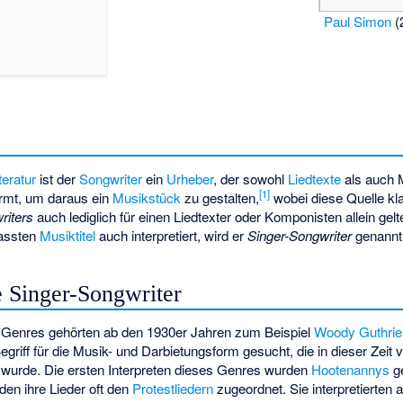
Paul Simon
(
teratur
ist der
Songwriter
ein
Urheber
, der sowohl
Liedtexte
als auch M
[
1
]
rmt, um daraus ein
Musikstück
zu gestalten,
wobei diese Quelle klar
riters
auch lediglich für einen Liedtexter oder Komponisten allein ge
fassten
Musiktitel
auch interpretiert, wird er
Singer-Songwriter
genannt
e Singer-Songwriter
s Genres gehörten ab den 1930er Jahren zum Beispiel
Woody Guthrie
riff für die Musik- und Darbietungsform gesucht, die in dieser Zeit 
 wurde. Die ersten Interpreten dieses Genres wurden
Hootenannys
g
rden ihre Lieder oft den
Protestliedern
zugeordnet. Sie interpretierten a