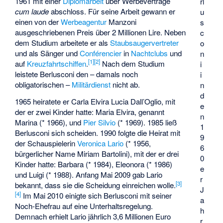
1961 mit einer
Diplomarbeit
über Werbeverträge
rl
cum laude
abschloss. Für seine Arbeit gewann er
u
einen von der
Werbeagentur
Manzoni
s
ausgeschriebenen Preis über 2 Millionen Lire. Neben
c
dem Studium arbeitete er als
Staubsaugervertreter
o
und als Sänger und
Conférencier
in
Nachtclubs
und
n
[
1
]
[
2
]
auf
Kreuzfahrtschiffen
.
Nach dem Studium
i
leistete Berlusconi den – damals noch
i
obligatorischen –
Militärdienst
nicht ab.
n
d
1965 heiratete er Carla Elvira Lucia Dall’Oglio, mit
e
der er zwei Kinder hatte:
Maria Elvira
, genannt
n
Marina (* 1966), und
Pier Silvio
(* 1969). 1985 ließ
1
Berlusconi sich scheiden. 1990 folgte die Heirat mit
9
der Schauspielerin
Veronica Lario
(* 1956,
6
bürgerlicher Name Miriam Bartolini), mit der er drei
0
Kinder hatte: Barbara (* 1984), Eleonora (* 1986)
e
und Luigi (* 1988). Anfang Mai 2009 gab Lario
r
[
3
]
bekannt, dass sie die Scheidung einreichen wolle.
J
[
4
]
Im Mai 2010 einigte sich Berlusconi mit seiner
a
Noch-Ehefrau auf eine Unterhaltsregelung.
h
Demnach erhielt Lario jährlich 3,6 Millionen Euro
r