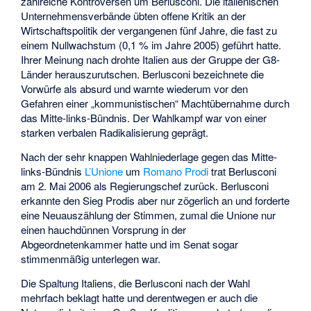
zahlreiche Kontroversen um Berlusconi. Die italienischen
Unternehmensverbände übten offene Kritik an der
Wirtschaftspolitik der vergangenen fünf Jahre, die fast zu
einem Nullwachstum (0,1 % im Jahre 2005) geführt hatte.
Ihrer Meinung nach drohte Italien aus der Gruppe der G8-
Länder herauszurutschen. Berlusconi bezeichnete die
Vorwürfe als absurd und warnte wiederum vor den
Gefahren einer „kommunistischen“ Machtübernahme durch
das Mitte-links-Bündnis. Der Wahlkampf war von einer
starken verbalen Radikalisierung geprägt.
Nach der sehr knappen Wahlniederlage gegen das Mitte-
links-Bündnis
L’Unione
um
Romano Prodi
trat Berlusconi
am 2. Mai 2006 als Regierungschef zurück. Berlusconi
erkannte den Sieg Prodis aber nur zögerlich an und forderte
eine Neuauszählung der Stimmen, zumal die Unione nur
einen hauchdünnen Vorsprung in der
Abgeordnetenkammer hatte und im Senat sogar
stimmenmäßig unterlegen war.
Die Spaltung Italiens, die Berlusconi nach der Wahl
mehrfach beklagt hatte und derentwegen er auch die