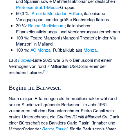
und Spanien sowie Mehrheitsaktionär der deutschen
ProSiebenSat.1-Media
-Gruppe.
50,3 %:
Arnoldo Mondadori Editore
; italienische
Verlagsgruppe und der größte Buchverlag Italiens.
30 %:
Banca Mediolanum
; italienisches
Finanzdienstleistungs- und Versicherungsunternehmen.
100 %:
Teatro Manzoni
(Manzoni-Theater); in der Via
Manzoni in Mailand.
100 %:
AC Monza
; Fußballklub aus
Monza
.
Laut
Forbes
-Liste 2023 war Silvio Berlusconi mit einem
Vermögen von rund 7 Milliarden US-Dollar einer der
[
15
]
reichsten Italiener.
Beginn im Bauwesen
Nach einigen Erfahrungen als Immobilienmakler während
seiner Studienzeit gründete Berlusconi im Jahr 1961
zusammen mit dem Bauunternehmer
Pietro Canali
sein
erstes Unternehmen, die
Cantieri Riuniti Milanesi Srl
. Dank
einer Bürgschaft des Bankiers
Carlo Rasini
(Inhaber und
Mitbegründer der
Banca Rasini
, für die Berlusconis Vater