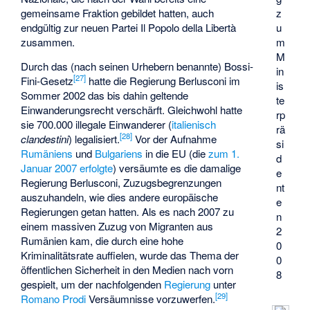
gemeinsame Fraktion gebildet hatten, auch
z
endgültig zur neuen Partei Il Popolo della Libertà
u
zusammen.
m
M
Durch das (nach seinen Urhebern benannte) Bossi-
in
[
27
]
Fini-Gesetz
hatte die Regierung Berlusconi im
is
Sommer 2002 das bis dahin geltende
te
Einwanderungsrecht verschärft. Gleichwohl hatte
rp
sie 700.000 illegale Einwanderer (
italienisch
rä
[
28
]
clandestini
) legalisiert.
Vor der Aufnahme
si
Rumäniens
und
Bulgariens
in die EU (die
zum 1.
d
Januar 2007 erfolgte
) versäumte es die damalige
e
Regierung Berlusconi, Zuzugsbegrenzungen
nt
auszuhandeln, wie dies andere europäische
e
Regierungen getan hatten. Als es nach 2007 zu
n
einem massiven Zuzug von Migranten aus
2
Rumänien kam, die durch eine hohe
0
Kriminalitätsrate auffielen, wurde das Thema der
0
öffentlichen Sicherheit in den Medien nach vorn
8
gespielt, um der nachfolgenden
Regierung
unter
[
29
]
Romano Prodi
Versäumnisse vorzuwerfen.