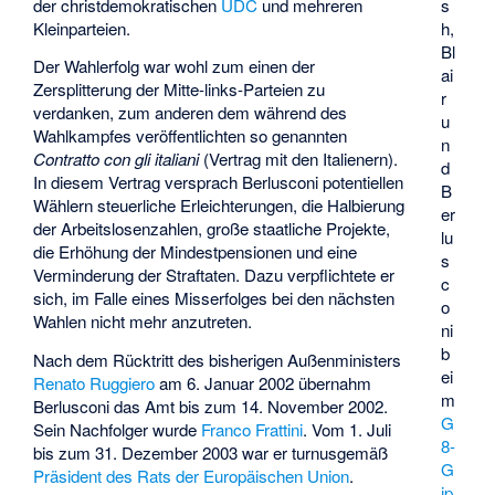
der christdemokratischen
UDC
und mehreren
s
Kleinparteien.
h,
Bl
Der Wahlerfolg war wohl zum einen der
ai
Zersplitterung der Mitte-links-Parteien zu
r
verdanken, zum anderen dem während des
u
Wahlkampfes veröffentlichten so genannten
n
Contratto con gli italiani
(Vertrag mit den Italienern).
d
In diesem Vertrag versprach Berlusconi potentiellen
B
Wählern steuerliche Erleichterungen, die Halbierung
er
der Arbeitslosenzahlen, große staatliche Projekte,
lu
die Erhöhung der Mindestpensionen und eine
s
Verminderung der Straftaten. Dazu verpflichtete er
c
sich, im Falle eines Misserfolges bei den nächsten
o
Wahlen nicht mehr anzutreten.
ni
b
Nach dem Rücktritt des bisherigen Außenministers
ei
Renato Ruggiero
am 6. Januar 2002 übernahm
m
Berlusconi das Amt bis zum 14. November 2002.
G
Sein Nachfolger wurde
Franco Frattini
. Vom 1. Juli
8-
bis zum 31. Dezember 2003 war er turnusgemäß
G
Präsident des Rats der Europäischen Union
.
ip