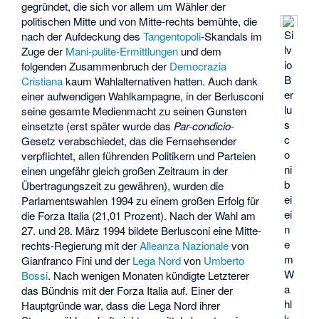
gegründet, die sich vor allem um Wähler der
politischen Mitte und von Mitte-rechts bemühte, die
Si
nach der Aufdeckung des
Tangentopoli
-Skandals im
lv
Zuge der
Mani-pulite-Ermittlungen
und dem
io
folgenden Zusammenbruch der
Democrazia
B
Cristiana
kaum Wahlalternativen hatten. Auch dank
er
einer aufwendigen Wahlkampagne, in der Berlusconi
lu
seine gesamte Medienmacht zu seinen Gunsten
s
einsetzte (erst später wurde das
Par-condicio
-
c
Gesetz verabschiedet, das die Fernsehsender
o
verpflichtet, allen führenden Politikern und Parteien
ni
einen ungefähr gleich großen Zeitraum in der
b
Übertragungszeit zu gewähren), wurden die
ei
Parlamentswahlen 1994 zu einem großen Erfolg für
ei
die Forza Italia (21,01 Prozent). Nach der Wahl am
n
27. und 28. März 1994 bildete Berlusconi eine Mitte-
e
rechts-Regierung mit der
Alleanza Nazionale
von
m
Gianfranco Fini und der
Lega Nord
von
Umberto
W
Bossi
. Nach wenigen Monaten kündigte Letzterer
a
das Bündnis mit der Forza Italia auf. Einer der
hl
Hauptgründe war, dass die Lega Nord ihrer
k