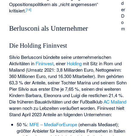
d
Oppositionspolitikern als „nicht angemessen“
er
[
14
]
kritisiert.
D
o
Berlusconi als Unternehmer
m
Die Holding Fininvest
Silvio Berlusconi bündelte seine unternehmerischen
Aktivitäten in
Fininvest
, einer
Holding
mit Sitz in Rom und
Mailand (Umsatz 2021: 3,8 Milliarden Euro, Nettogewinn:
360 Millionen Euro, rund 16.300 Mitarbeiter). Ihm gehörten
63,3 % der Anteile, seiner Tochter Marina und seinem Sohn
Pier Silvio aus erster Ehe je 7,65 %, seinen drei weiteren
Kindern Barbara, Eleonora und Luigi die restlichen 21,4 %.
Die früheren Bauaktivitäten und der Fußballklub
AC Mailand
waren noch zu Lebzeiten veräußert worden. Fininvest hielt
Stand April 2023 Anteile an folgenden Unternehmen:
50 %:
MFE – MediaForEurope
(ehemals Mediaset);
größter Anbieter für kommerzielles Fernsehen in Italien