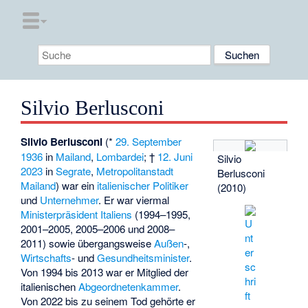
Silvio Berlusconi
Silvio Berlusconi
(*
29. September
1936
in
Mailand
,
Lombardei
; †
12. Juni
Silvio
2023
in
Segrate
,
Metropolitanstadt
Berlusconi
Mailand
) war ein
italienischer
Politiker
(2010)
und
Unternehmer
. Er war viermal
Ministerpräsident Italiens
(1994–1995,
2001–2005, 2005–2006 und 2008–
2011) sowie übergangsweise
Außen
-,
Wirtschafts
- und
Gesundheitsminister
.
Von 1994 bis 2013 war er Mitglied der
italienischen
Abgeordnetenkammer
.
Von 2022 bis zu seinem Tod gehörte er