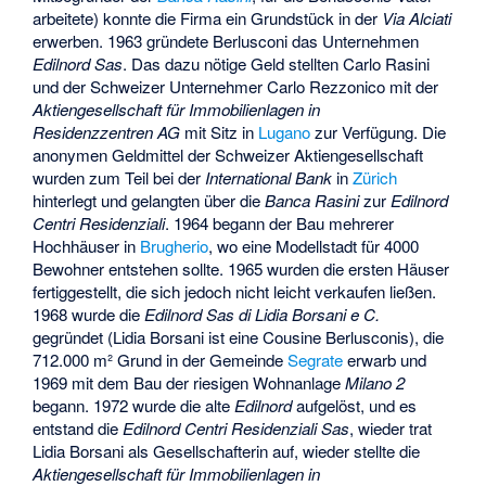
arbeitete) konnte die Firma ein Grundstück in der
Via Alciati
erwerben. 1963 gründete Berlusconi das Unternehmen
Edilnord Sas
. Das dazu nötige Geld stellten Carlo Rasini
und der Schweizer Unternehmer Carlo Rezzonico mit der
Aktiengesellschaft für Immobilienlagen in
Residenzzentren AG
mit Sitz in
Lugano
zur Verfügung. Die
anonymen Geldmittel der Schweizer Aktiengesellschaft
wurden zum Teil bei der
International Bank
in
Zürich
hinterlegt und gelangten über die
Banca Rasini
zur
Edilnord
Centri Residenziali
. 1964 begann der Bau mehrerer
Hochhäuser in
Brugherio
, wo eine Modellstadt für 4000
Bewohner entstehen sollte. 1965 wurden die ersten Häuser
fertiggestellt, die sich jedoch nicht leicht verkaufen ließen.
1968 wurde die
Edilnord Sas di Lidia Borsani e C.
gegründet (Lidia Borsani ist eine Cousine Berlusconis), die
712.000 m² Grund in der Gemeinde
Segrate
erwarb und
1969 mit dem Bau der riesigen Wohnanlage
Milano 2
begann. 1972 wurde die alte
Edilnord
aufgelöst, und es
entstand die
Edilnord Centri Residenziali Sas
, wieder trat
Lidia Borsani als Gesellschafterin auf, wieder stellte die
Aktiengesellschaft für Immobilienlagen in