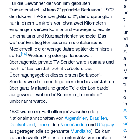
Für die Bewohner der von ihm gebauten
a
Trabantenstadt „Milano 2“ gründete Berlusconi 1972
hr
den lokalen TV-Sender „Milano 2“, der ursprünglich
t
nur in einem Umkreis von etwa zwei Kilometern
z
empfangen werden konnte und vorwiegend leichte
ur
Unterhaltung und Kurznachrichten sendete. Das
Vi
war der Einstieg Berlusconis in die italienische
lla
Medienwelt, die er wenige Jahre später dominieren
S
[
16
]
sollte.
Weiträumig oder gar landesweit
a
übertragende, private TV-Sender waren damals und
n
noch für fast ein Jahrzehnt verboten. Das
M
Übertragungsgebiet dieses ersten Berlusconi-
ar
Senders wurde in den folgenden drei bis vier Jahren
ti
über ganz Mailand und große Teile der Lombardei
n
ausgeweitet, wobei der Sender in „Telemilano“
o
umbenannt wurde.
in
A
1980 wurde ein Fußballturnier zwischen den
rc
Nationalmannschaften von
Argentinien
,
Brasilien
,
or
Deutschland
,
Italien
, den
Niederlanden
und
Uruguay
e
,
ausgetragen (die so genannte
Mundialito
). Es kam
e
zu landesweiten Protesten, unterstützt von großen