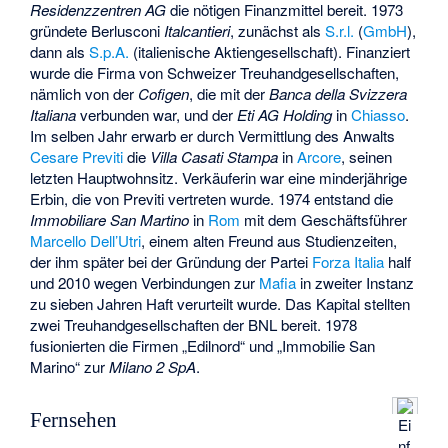
Residenzzentren AG
die nötigen Finanzmittel bereit. 1973
gründete Berlusconi
Italcantieri
, zunächst als
S.r.l.
(
GmbH
),
dann als
S.p.A.
(italienische Aktiengesellschaft). Finanziert
wurde die Firma von Schweizer Treuhandgesellschaften,
nämlich von der
Cofigen
, die mit der
Banca della Svizzera
Italiana
verbunden war, und der
Eti AG Holding
in
Chiasso
.
Im selben Jahr erwarb er durch Vermittlung des Anwalts
Cesare Previti
die
Villa Casati Stampa
in
Arcore
, seinen
letzten Hauptwohnsitz. Verkäuferin war eine minderjährige
Erbin, die von Previti vertreten wurde. 1974 entstand die
Immobiliare San Martino
in
Rom
mit dem Geschäftsführer
Marcello Dell’Utri
, einem alten Freund aus Studienzeiten,
der ihm später bei der Gründung der Partei
Forza Italia
half
und 2010 wegen Verbindungen zur
Mafia
in zweiter Instanz
zu sieben Jahren Haft verurteilt wurde. Das Kapital stellten
zwei Treuhandgesellschaften der
BNL
bereit. 1978
fusionierten die Firmen „Edilnord“ und „Immobilie San
Marino“ zur
Milano 2 SpA
.
Fernsehen
Ei
nf