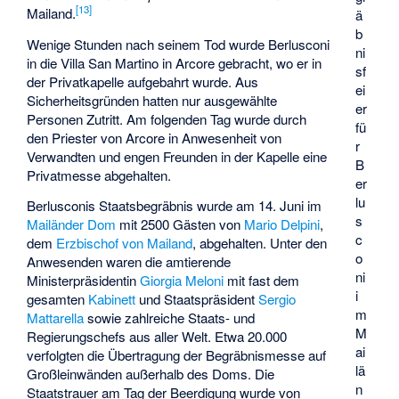
[
13
]
Mailand.
ä
b
Wenige Stunden nach seinem Tod wurde Berlusconi
ni
in die Villa San Martino in Arcore gebracht, wo er in
sf
der Privatkapelle aufgebahrt wurde. Aus
ei
Sicherheitsgründen hatten nur ausgewählte
er
Personen Zutritt. Am folgenden Tag wurde durch
fü
den Priester von Arcore in Anwesenheit von
r
Verwandten und engen Freunden in der Kapelle eine
B
Privatmesse abgehalten.
er
lu
Berlusconis Staatsbegräbnis wurde am 14. Juni im
s
Mailänder Dom
mit 2500 Gästen von
Mario Delpini
,
c
dem
Erzbischof von Mailand
, abgehalten. Unter den
o
Anwesenden waren die amtierende
ni
Ministerpräsidentin
Giorgia Meloni
mit fast dem
i
gesamten
Kabinett
und Staatspräsident
Sergio
m
Mattarella
sowie zahlreiche Staats- und
M
Regierungschefs aus aller Welt. Etwa 20.000
ai
verfolgten die Übertragung der Begräbnismesse auf
lä
Großleinwänden außerhalb des Doms. Die
n
Staatstrauer am Tag der Beerdigung wurde von