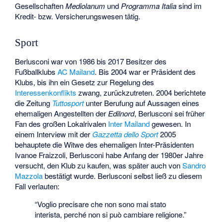
Gesellschaften
Mediolanum
und
Programma Italia
sind im
Kredit- bzw. Versicherungswesen tätig.
Sport
Berlusconi war von 1986 bis 2017 Besitzer des
Fußballklubs
AC Mailand
. Bis 2004 war er Präsident des
Klubs, bis ihn ein Gesetz zur Regelung des
Interessenkonflikts
zwang, zurückzutreten. 2004 berichtete
die Zeitung
Tuttosport
unter Berufung auf Aussagen eines
ehemaligen Angestellten der
Edilnord
, Berlusconi sei früher
Fan des großen Lokalrivalen
Inter Mailand
gewesen. In
einem Interview mit der
Gazzetta dello Sport
2005
behauptete die Witwe des ehemaligen Inter-Präsidenten
Ivanoe Fraizzoli, Berlusconi habe Anfang der 1980er Jahre
versucht, den Klub zu kaufen, was später auch von
Sandro
Mazzola
bestätigt wurde. Berlusconi selbst ließ zu diesem
Fall verlauten:
“Voglio precisare che non sono mai stato
interista, perché non si può cambiare religione.”