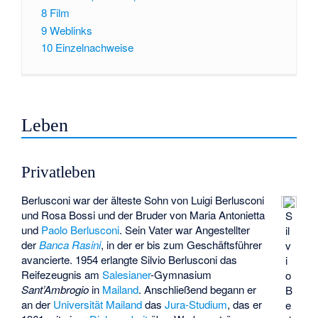
8
Film
9
Weblinks
10
Einzelnachweise
Leben
Privatleben
Berlusconi war der älteste Sohn von Luigi Berlusconi
und Rosa Bossi und der Bruder von Maria Antonietta
S
und
Paolo Berlusconi
. Sein Vater war Angestellter
il
der
Banca Rasini
, in der er bis zum Geschäftsführer
v
avancierte. 1954 erlangte Silvio Berlusconi das
i
Reifezeugnis am
Salesianer
-Gymnasium
o
Sant’Ambrogio
in
Mailand
. Anschließend begann er
B
an der
Universität Mailand
das
Jura-Studium
, das er
e