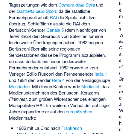
h
Tageszeitungen wie dem
Corriere della Sera
und
e
der
Gazzetta dello Sport
, da die staatliche
m
Fernsehgesellschaft
RAI
die Spiele nicht live
al
übertrug. Schließlich musste die RAI dem
s
Berlusconi-Sender
Canale 5
(dem Nachfolger von
Vi
Telemilano
) den Gebrauch von Satelliten für eine
lla
landesweite Übertragung erlauben. 1982 begann
C
Berlusconi über alle seine regionalen
a
Sendestationen dasselbe Programm abzuspielen,
s
so dass de facto ein neuer landesweiter
at
Fernsehsender entstand. 1982 erwarb er vom
i
Verleger
Edilio Rusconi
den Fernsehsender
Italia 1
St
und 1984 den Sender
Rete 4
von der Verlagsgruppe
a
Mondadori
. Mit diesen Käufen wurde
Mediaset
, das
m
Medienunternehmen des Berlusconi-Konzerns
p
Fininvest
, zum großen Widersacher des einstigen
a
,
Monopolisten RAI. Im weiteren Verlauf der achtziger
W
Jahre expandierte er auf den
europäischen
o
Medienmarkt:
h
1986 mit
La Cinq
nach
Frankreich
n