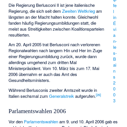
Die Regierung Berlusconi II ist jene italienische
fe
Regierung, die sich seit dem
Zweiten Weltkrieg
am
l
längsten an der Macht halten konnte. Gleichwohl
in
fanden häufig Regierungsumbildungen statt, die
É
meist aus Streitigkeiten zwischen Koalitionsparteien
vi
resultierten.
a
n-
Am 20. April 2005 trat Berlusconi nach verlorenen
le
Regionalwahlen nach langem Hin und Her im Zuge
s-
einer Regierungsumbildung zurück, wurde dann
B
allerdings umgehend zum dritten Mal
ai
Ministerpräsident. Vom 10. März bis zum 17. Mai
n
2006 übernahm er auch das Amt des
s
Gesundheitsministers.
2
0
Während Berlusconis zweiter Amtszeit wurde in
0
[
26
]
Italien sechsmal zum
Generalstreik
aufgerufen.
3
Parlamentswahlen 2006
Vor den
Parlamentswahlen
am 9. und 10. April 2006 gab es