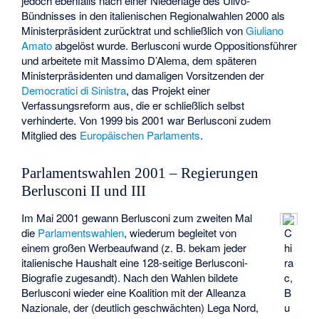
jedoch ebenfalls nach einer Niederlage des Ulivo-
Bündnisses in den italienischen Regionalwahlen 2000 als
Ministerpräsident zurücktrat und schließlich von
Giuliano
Amato
abgelöst wurde. Berlusconi wurde Oppositionsführer
und arbeitete mit Massimo D’Alema, dem späteren
Ministerpräsidenten und damaligen Vorsitzenden der
Democratici di Sinistra
, das Projekt einer
Verfassungsreform aus, die er schließlich selbst
verhinderte. Von 1999 bis 2001 war Berlusconi zudem
Mitglied des
Europäischen Parlaments
.
Parlamentswahlen 2001 – Regierungen
Berlusconi II und III
Im Mai 2001 gewann Berlusconi zum zweiten Mal
die
Parlamentswahlen
, wiederum begleitet von
C
einem großen Werbeaufwand (z. B. bekam jeder
hi
italienische Haushalt eine 128-seitige Berlusconi-
ra
Biografie zugesandt). Nach den Wahlen bildete
c,
Berlusconi wieder eine Koalition mit der Alleanza
B
Nazionale, der (deutlich geschwächten) Lega Nord,
u