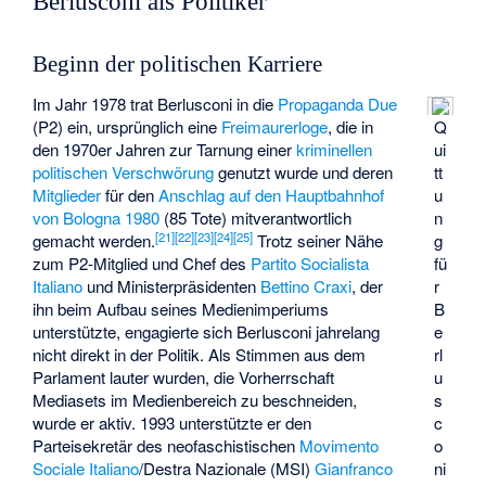
Berlusconi als Politiker
Beginn der politischen Karriere
Im Jahr 1978 trat Berlusconi in die
Propaganda Due
(P2) ein, ursprünglich eine
Freimaurerloge
, die in
Q
den 1970er Jahren zur Tarnung einer
kriminellen
ui
politischen Verschwörung
genutzt wurde und deren
tt
Mitglieder
für den
Anschlag auf den Hauptbahnhof
u
von Bologna 1980
(85 Tote) mitverantwortlich
n
[
21
]
[
22
]
[
23
]
[
24
]
[
25
]
gemacht werden.
Trotz seiner Nähe
g
zum P2-Mitglied und Chef des
Partito Socialista
fü
Italiano
und Ministerpräsidenten
Bettino Craxi
, der
r
ihn beim Aufbau seines Medienimperiums
B
unterstützte, engagierte sich Berlusconi jahrelang
e
nicht direkt in der Politik. Als Stimmen aus dem
rl
Parlament lauter wurden, die Vorherrschaft
u
Mediasets im Medienbereich zu beschneiden,
s
wurde er aktiv. 1993 unterstützte er den
c
Parteisekretär des neofaschistischen
Movimento
o
Sociale Italiano
/Destra Nazionale (MSI)
Gianfranco
ni