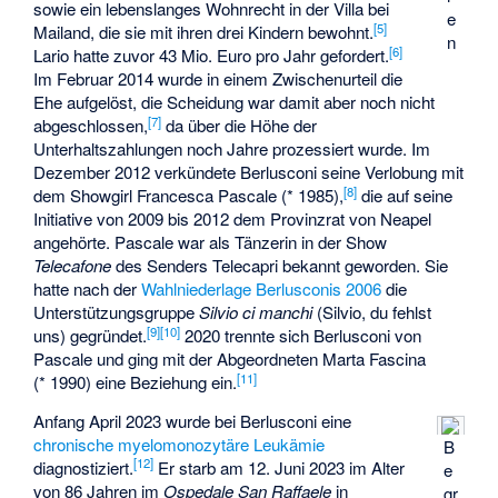
sowie ein lebenslanges Wohnrecht in der Villa bei
e
[
5
]
Mailand, die sie mit ihren drei Kindern bewohnt.
n
[
6
]
Lario hatte zuvor 43 Mio. Euro pro Jahr gefordert.
Im Februar 2014 wurde in einem Zwischenurteil die
Ehe aufgelöst, die Scheidung war damit aber noch nicht
[
7
]
abgeschlossen,
da über die Höhe der
Unterhaltszahlungen noch Jahre prozessiert wurde. Im
Dezember 2012 verkündete Berlusconi seine Verlobung mit
[
8
]
dem Showgirl
Francesca Pascale
(* 1985),
die auf seine
Initiative von 2009 bis 2012 dem Provinzrat von Neapel
angehörte. Pascale war als Tänzerin in der Show
Telecafone
des Senders
Telecapri
bekannt geworden. Sie
hatte nach der
Wahlniederlage Berlusconis 2006
die
Unterstützungsgruppe
Silvio ci manchi
(Silvio, du fehlst
[
9
]
[
10
]
uns) gegründet.
2020 trennte sich Berlusconi von
Pascale und ging mit der Abgeordneten
Marta Fascina
[
11
]
(* 1990) eine Beziehung ein.
Anfang April 2023 wurde bei Berlusconi eine
chronische myelomonozytäre Leukämie
B
[
12
]
diagnostiziert.
Er starb am 12. Juni 2023 im Alter
e
von 86 Jahren im
Ospedale San Raffaele
in
gr