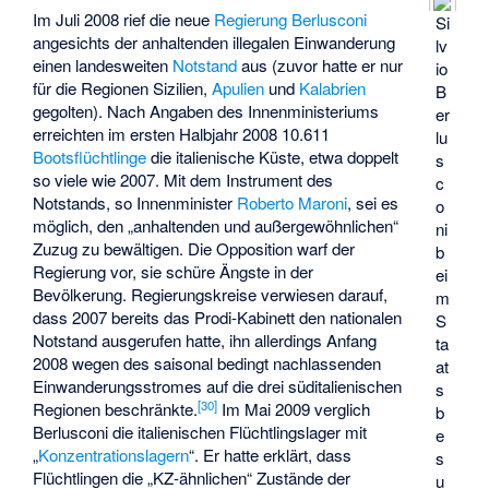
Im Juli 2008 rief die neue
Regierung Berlusconi
Si
angesichts der anhaltenden illegalen Einwanderung
lv
einen landesweiten
Notstand
aus (zuvor hatte er nur
io
für die Regionen Sizilien,
Apulien
und
Kalabrien
B
gegolten). Nach Angaben des Innenministeriums
er
erreichten im ersten Halbjahr 2008 10.611
lu
Bootsflüchtlinge
die italienische Küste, etwa doppelt
s
so viele wie 2007. Mit dem Instrument des
c
Notstands, so Innenminister
Roberto Maroni
, sei es
o
möglich, den „anhaltenden und außergewöhnlichen“
ni
Zuzug zu bewältigen. Die Opposition warf der
b
Regierung vor, sie schüre Ängste in der
ei
Bevölkerung. Regierungskreise verwiesen darauf,
m
dass 2007 bereits das Prodi-Kabinett den nationalen
S
Notstand ausgerufen hatte, ihn allerdings Anfang
ta
2008 wegen des saisonal bedingt nachlassenden
at
Einwanderungsstromes auf die drei süditalienischen
s
[
30
]
Regionen beschränkte.
Im Mai 2009 verglich
b
Berlusconi die italienischen Flüchtlingslager mit
e
„
Konzentrationslagern
“. Er hatte erklärt, dass
s
Flüchtlingen die „KZ-ähnlichen“ Zustände der
u