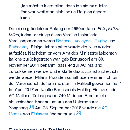
„Ich möchte klarstellen, dass ich niemals Inter-
Fan war, weil man nicht seine Religion ändern
kann.“
Daneben gründete er Anfang der 1990er Jahre
Polisportiva
Milan
, indem er einige ältere Vereine fusionierte.
Vereinssportarten waren
Baseball
,
Volleyball
,
Rugby
und
Eishockey
. Einige Jahre später wurde der Klub wieder
aufgelöst. Nachdem er vom Amt des Ministerpräsidenten
Italiens zurückgetreten war, gab Berlusconi am 30.
November 2011 bekannt, dass er zur AC Mailand
zurückkehren werde, und erklärte dazu: „Es ist sicher, ich
werde wieder Milans Präsidentschaft übernehmen. Ich bin
der Vereinschef, der am meisten im Fußball gewonnen hat.“
Im April 2017 verkaufte Berlusconis Holding Fininvest die
AC Mailand für insgesamt 740 Millionen Euro an ein
chinesisches Konsortium um den Unternehmer Li
[
19
]
Yonghong.
Am 28. September 2018 wurde die
AC
[
20
]
Monza
von
Fininvest
übernommen.