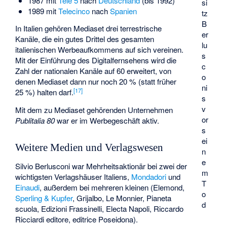
1987 mit
Tele 5
nach
Deutschland
(bis 1992)
si
1989 mit
Telecinco
nach
Spanien
tz
B
In Italien gehören Mediaset drei terrestrische
er
Kanäle, die ein gutes Drittel des gesamten
lu
italienischen Werbeaufkommens auf sich vereinen.
s
Mit der Einführung des Digitalfernsehens wird die
c
Zahl der nationalen Kanäle auf 60 erweitert, von
o
denen Mediaset dann nur noch 20 % (statt früher
ni
[
17
]
25 %) halten darf.
s
v
Mit dem zu Mediaset gehörenden Unternehmen
or
Publitalia 80
war er im Werbegeschäft aktiv.
s
ei
Weitere Medien und Verlagswesen
n
e
Silvio Berlusconi war Mehrheitsaktionär bei zwei der
m
wichtigsten Verlagshäuser Italiens,
Mondadori
und
T
Einaudi
, außerdem bei mehreren kleinen (Elemond,
o
Sperling & Kupfer
, Grijalbo, Le Monnier, Pianeta
d
scuola, Edizioni Frassinelli, Electa Napoli, Riccardo
Ricciardi editore, editrice Poseidona).