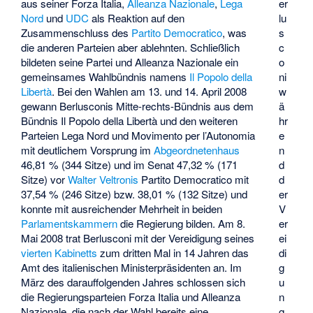
aus seiner Forza Italia,
Alleanza Nazionale
,
Lega
er
Nord
und
UDC
als Reaktion auf den
lu
Zusammenschluss des
Partito Democratico
, was
s
die anderen Parteien aber ablehnten. Schließlich
c
bildeten seine Partei und Alleanza Nazionale ein
o
gemeinsames Wahlbündnis namens
Il Popolo della
ni
Libertà
. Bei den Wahlen am 13. und 14. April 2008
w
gewann Berlusconis Mitte-rechts-Bündnis aus dem
ä
Bündnis Il Popolo della Libertà und den weiteren
hr
Parteien Lega Nord und
Movimento per l’Autonomia
e
mit deutlichem Vorsprung im
Abgeordnetenhaus
n
46,81 % (344 Sitze) und im Senat 47,32 % (171
d
Sitze) vor
Walter Veltronis
Partito Democratico mit
d
37,54 % (246 Sitze) bzw. 38,01 % (132 Sitze) und
er
konnte mit ausreichender Mehrheit in beiden
V
Parlamentskammern
die Regierung bilden. Am 8.
er
Mai 2008 trat Berlusconi mit der Vereidigung seines
ei
vierten Kabinetts
zum dritten Mal in 14 Jahren das
di
Amt des italienischen Ministerpräsidenten an. Im
g
März des darauffolgenden Jahres schlossen sich
u
die Regierungsparteien Forza Italia und Alleanza
n
Nazionale, die nach der Wahl bereits eine
g