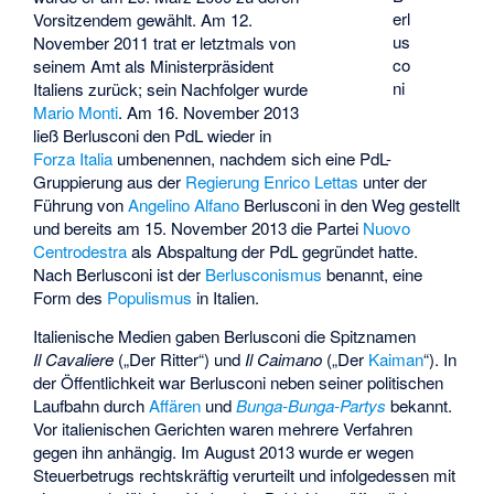
erl
Vorsitzendem gewählt. Am 12.
us
November 2011 trat er letztmals von
co
seinem Amt als Ministerpräsident
ni
Italiens zurück; sein Nachfolger wurde
Mario Monti
. Am 16. November 2013
ließ Berlusconi den PdL wieder in
Forza Italia
umbenennen, nachdem sich eine PdL-
Gruppierung aus der
Regierung
Enrico Lettas
unter der
Führung von
Angelino Alfano
Berlusconi in den Weg gestellt
und bereits am 15. November 2013 die Partei
Nuovo
Centrodestra
als Abspaltung der PdL gegründet hatte.
Nach Berlusconi ist der
Berlusconismus
benannt, eine
Form des
Populismus
in Italien.
Italienische Medien gaben Berlusconi die Spitznamen
Il Cavaliere
(„Der Ritter“) und
Il Caimano
(„Der
Kaiman
“). In
der Öffentlichkeit war Berlusconi neben seiner politischen
Laufbahn durch
Affären
und
Bunga-Bunga-Partys
bekannt.
Vor italienischen Gerichten waren mehrere Verfahren
gegen ihn anhängig. Im August 2013 wurde er wegen
Steuerbetrugs rechtskräftig verurteilt und infolgedessen mit