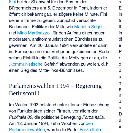
Fini
bei der Stichwahl für den Posten des
s
Bürgermeisters am 5. Dezember in Rom, indem er
E
öffentlich bekannt gab, er zögere keine Minute, Fini
in
seine Stimme zu geben. Zunächst versuchte
tri
Berlusconi, Politiker der Mitte wie
Mariotto Segni
tt
und
Mino Martinazzoli
für den Aufbau eines neuen
in
moderaten, antikommunistischen Bündnisses zu
di
gewinnen. Am 26. Januar 1994 verkündete er dann
e
im Fernsehen in einer vorher aufgezeichneten Rede
P
seinen Eintritt in die Politik. Als Motiv gab er an, die
r
„
kommunistische
Gefahr“ abwenden zu wollen, d. h.
o
einen Sieg des Mitte-links-Bündnisses.
p
a
g
Parlamentswahlen 1994 – Regierung
a
Berlusconi I
n
d
Im Winter 1993 entstand unter starker Einbeziehung
a
von Funktionären seiner Firmen, vor allem der
D
Publitalia 80
, die politische Bewegung
Forza Italia
.
u
Am 18. Januar 1994, zehn Wochen vor
den
e
Parlamentswahlen
, wurde die Partei
Forza Italia