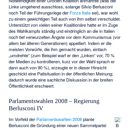
Notwendigkeit einer Großen Koalition anmahnte (was die
Linke umgehend ausschloss, solange Silvio Berlusconi
noch Teil der Führungsriege der
Forza Italia
sei), war wohl
zu einem gewichtigen Teil auch von ihm selbst verschuldet.
Unterstützt von vielen seiner Koalitionäre hatte er im Zuge
des Wahlkampfs ständig und eindringlich an die in Italien
noch tief verwurzelten Ängste vor dem Kommunismus (vor
allem bei älteren Generationen) appelliert. Indem er die
meisten Vorwürfe, die ihm gemacht wurden, einfach
„umdrehte“ (zum Beispiel warf er den „Linken“ vor, 70 %
der Medien zu kontrollieren, kurz vor der Wahl sprach er
dann auch von 90 %), erzeugte er in dieser Hinsicht
geschickt eine Pattsituation in der öffentlichen Meinung;
dadurch wurde eine sachliche Diskussion in der breiten
Öffentlichkeit erschwert.
Parlamentswahlen 2008 – Regierung
Berlusconi IV
Im Vorfeld der
Parlamentswahlen 2008
plante
Berlusconi die Gründung einer neuen Sammelpartei
B