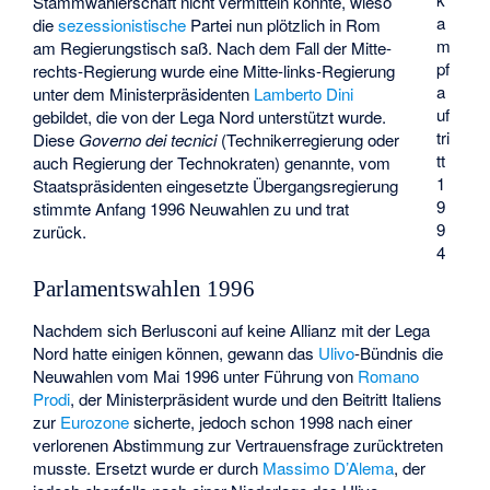
Stammwählerschaft nicht vermitteln konnte, wieso
a
die
sezessionistische
Partei nun plötzlich in Rom
m
am Regierungstisch saß. Nach dem Fall der Mitte-
pf
rechts-Regierung wurde eine Mitte-links-Regierung
a
unter dem Ministerpräsidenten
Lamberto Dini
uf
gebildet, die von der Lega Nord unterstützt wurde.
tri
Diese
Governo dei tecnici
(Technikerregierung oder
tt
auch Regierung der Technokraten) genannte, vom
1
Staatspräsidenten eingesetzte Übergangsregierung
9
stimmte Anfang 1996 Neuwahlen zu und trat
9
zurück.
4
Parlamentswahlen 1996
Nachdem sich Berlusconi auf keine Allianz mit der Lega
Nord hatte einigen können, gewann das
Ulivo
-Bündnis die
Neuwahlen vom Mai 1996 unter Führung von
Romano
Prodi
, der Ministerpräsident wurde und den Beitritt Italiens
zur
Eurozone
sicherte, jedoch schon 1998 nach einer
verlorenen Abstimmung zur Vertrauensfrage zurücktreten
musste. Ersetzt wurde er durch
Massimo D’Alema
, der