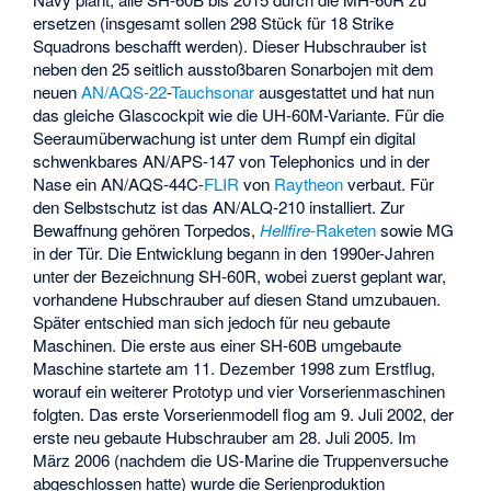
ersetzen (insgesamt sollen 298 Stück für 18 Strike
Squadrons beschafft werden). Dieser Hubschrauber ist
neben den 25 seitlich ausstoßbaren Sonarbojen mit dem
neuen
AN/AQS-22
-
Tauchsonar
ausgestattet und hat nun
das gleiche Glascockpit wie die UH-60M-Variante. Für die
Seeraumüberwachung ist unter dem Rumpf ein digital
schwenkbares
AN/APS-147
von Telephonics und in der
Nase ein
AN/AQS-44
C-
FLIR
von
Raytheon
verbaut. Für
den Selbstschutz ist das
AN/ALQ-210
installiert. Zur
Bewaffnung gehören Torpedos,
Hellfire
-Raketen
sowie MG
in der Tür. Die Entwicklung begann in den 1990er-Jahren
unter der Bezeichnung SH-60R, wobei zuerst geplant war,
vorhandene Hubschrauber auf diesen Stand umzubauen.
Später entschied man sich jedoch für neu gebaute
Maschinen. Die erste aus einer SH-60B umgebaute
Maschine startete am 11. Dezember 1998 zum Erstflug,
worauf ein weiterer Prototyp und vier Vorserienmaschinen
folgten. Das erste Vorserienmodell flog am 9. Juli 2002, der
erste neu gebaute Hubschrauber am 28. Juli 2005. Im
März 2006 (nachdem die US-Marine die Truppenversuche
abgeschlossen hatte) wurde die Serienproduktion