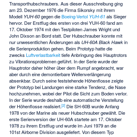
Transporthubschraubers. Aus dieser Ausschreibung ging
am 23. Dezember 1976 die Firma Sikorsky mit ihrem
Modell
YUH-60
gegen die
Boeing-Vertol
YUH-61
als Sieger
hervor. Der Erstflug des ersten von drei YUH-60 fand am
17. Oktober 1974 mit den Testpiloten James Wright und
John Dixson an Bord statt. Der Hubschrauber konnte mit
nur unwesentlichen Änderungen als
UH-60A Black Hawk
in
die Serienproduktion gehen. Beim Prototyp hatte die
zwecks
Luftverlastbarkeit
tiefe Anbringung des Hauptrotors
zu Vibrationsproblemen geführt. In der Serie wurde der
Hauptrotor daher höher über dem Rumpf angebracht, war
aber durch eine demontierbare Wellenverlängerung
absenkbar. Durch seine feststehende Höhenflosse zeigte
der Prototyp bei Landungen eine starke Tendenz, die Nase
hochzunehmen, wobei der Pilot die Sicht zum Boden verlor.
In der Serie wurde deshalb eine automatische Verstellung
[
2
]
der Höhenflosse realisiert.
Die SH-60B wurde Anfang
1978 von der Marine als neuer Hubschrauber gewählt. Die
erste Serienversion der UH-60A startete am 17. Oktober
1978 zu ihrem Erstflug und wurde im Juni 1979 an die
101st Airborne Division ausgeliefert. Von diesem Typ