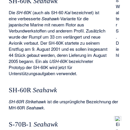
S
SH-60K
Seahawk
W
Die
SH-60K
(auch als SH-60
Kai
bezeichnet) ist
al
eine verbesserte
Seahawk
-Variante für die
te
japanische Marine mit neuem Rotor aus
r
Verbundwerkstoffen und anderem Profil. Zusätzlich
S
wurde der Rumpf um 33 cm verlängert und neue
.
Avionik verbaut. Der SH-60K startete zu seinem
D
Erstflug am 9. August 2001 und es sollen insgesamt
ie
44 Stück gebaut werden, deren Lieferung im August
hl
2005 begann. Ein als
USH-60K
bezeichneter
Prototyp der SH-60K wird jetzt für
Unterstützungsaufgaben verwendet.
SH-60R
Seahawk
SH-60R Strikehawk
ist die ursprüngliche Bezeichnung der
MH-60R
Seahawk
.
S-70B-1
Seahawk
Ei