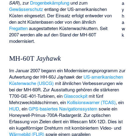
SAR
), zur
Drogenbekämpfung
und zum
a
Gewässerschutz
entlang der US-amerikanischen
y
Küsten eingesetzt. Der Einsatz erfolgt entweder von
h
den acht Küstenbasen oder von den ähnlich
a
Fregatten
ausgestatteten Küstenwachkuttern. Seit
w
2007 werden alle auf den Stand der MH-60T
k
modernisiert.
MH-60T
Jayhawk
Im Januar 2007 begann ein Modernisierungsprogramm zur
Aufwertung der HH-60J
Jayhawk
der
US-amerikanischen
Küstenwache (USCG)
mit ähnlichen Verbesserungen wie
bei der MH-60R. Zur Ausstattung gehören die stärkeren
T700-GE-401-Turbinen, ein
Glascockpit
mit fünf
Mehrzweckbildschirmen, ein
Kollisionswarner (TCAS)
, ein
HUD
, ein
GPS-basiertes Navigationssystem
sowie ein
Honeywell-Primus-700A-Radargerät. Zur optischen
Erfassung von Zielen dient ein Wescam MX-12D. Dies ist
ein kugelförmiger Drehturm mit kombiniertem Video- und
Wärmebild (FLIR)
sowie einem parallelen