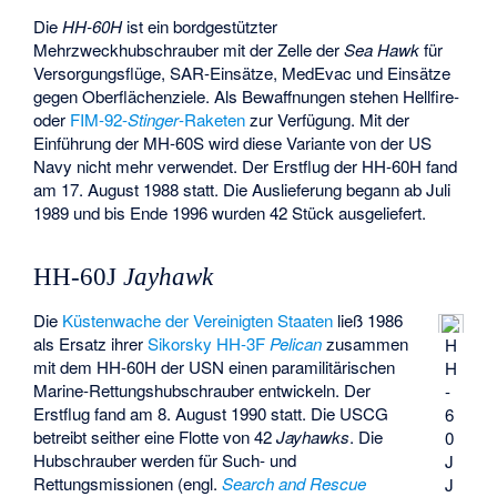
Die
HH-60H
ist ein bordgestützter
Mehrzweckhubschrauber mit der Zelle der
Sea Hawk
für
Versorgungsflüge, SAR-Einsätze, MedEvac und Einsätze
gegen Oberflächenziele. Als Bewaffnungen stehen Hellfire-
oder
FIM-92-
Stinger
-Raketen
zur Verfügung. Mit der
Einführung der MH-60S wird diese Variante von der US
Navy nicht mehr verwendet. Der Erstflug der HH-60H fand
am 17. August 1988 statt. Die Auslieferung begann ab Juli
1989 und bis Ende 1996 wurden 42 Stück ausgeliefert.
HH-60J
Jayhawk
Die
Küstenwache der Vereinigten Staaten
ließ 1986
als Ersatz ihrer
Sikorsky HH-3F
Pelican
zusammen
H
mit dem HH-60H der USN einen paramilitärischen
H
Marine-Rettungshubschrauber entwickeln. Der
-
Erstflug fand am 8. August 1990 statt. Die USCG
6
betreibt seither eine Flotte von 42
Jayhawks
. Die
0
Hubschrauber werden für Such- und
J
Rettungsmissionen (engl.
Search and Rescue
J