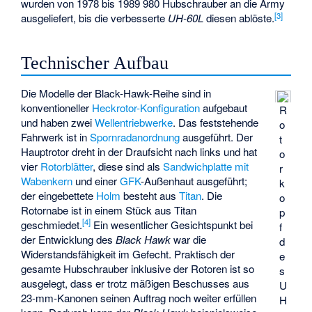
wurden von 1978 bis 1989 980 Hubschrauber an die Army
[
3
]
ausgeliefert, bis die verbesserte
UH-60L
diesen ablöste.
Technischer Aufbau
Die Modelle der Black-Hawk-Reihe sind in
konventioneller
Heckrotor-Konfiguration
aufgebaut
R
und haben zwei
Wellentriebwerke
. Das feststehende
o
Fahrwerk ist in
Spornradanordnung
ausgeführt. Der
t
Hauptrotor dreht in der Draufsicht nach links und hat
o
vier
Rotorblätter
, diese sind als
Sandwichplatte mit
r
Wabenkern
und einer
GFK
-Außenhaut ausgeführt;
k
der eingebettete
Holm
besteht aus
Titan
. Die
o
Rotornabe ist in einem Stück aus Titan
p
[
4
]
geschmiedet.
Ein wesentlicher Gesichtspunkt bei
f
der Entwicklung des
Black Hawk
war die
d
Widerstandsfähigkeit im Gefecht. Praktisch der
e
gesamte Hubschrauber inklusive der Rotoren ist so
s
ausgelegt, dass er trotz mäßigen Beschusses aus
U
23-mm-Kanonen seinen Auftrag noch weiter erfüllen
H