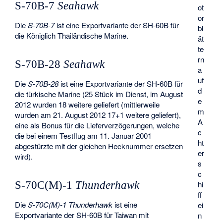
S-70B-7
Seahawk
ot
or
Die
S-70B-7
ist eine Exportvariante der SH-60B für
bl
die Königlich Thailändische Marine.
ät
te
rn
S-70B-28
Seahawk
a
uf
Die
S-70B-28
ist eine Exportvariante der SH-60B für
d
die türkische Marine (25 Stück im Dienst, im August
e
2012 wurden 18 weitere geliefert (mittlerweile
m
wurden am 21. August 2012 17+1 weitere geliefert),
A
eine als Bonus für die Lieferverzögerungen, welche
c
die bei einem Testflug am 11. Januar 2001
ht
abgestürzte mit der gleichen Hecknummer ersetzen
er
wird).
s
c
S-70C(M)-1
Thunderhawk
hi
ff
Die
S-70C(M)-1 Thunderhawk
ist eine
ei
Exportvariante der SH-60B für Taiwan mit
n