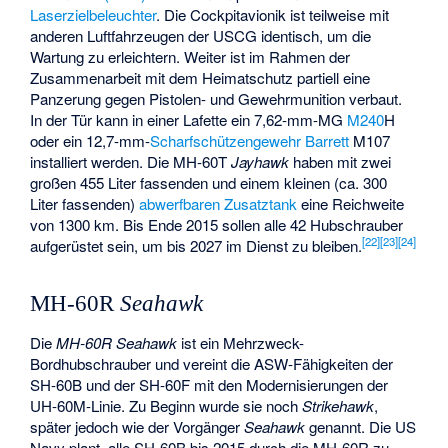
Laserzielbeleuchter
. Die Cockpitavionik ist teilweise mit
anderen Luftfahrzeugen der USCG identisch, um die
Wartung zu erleichtern. Weiter ist im Rahmen der
Zusammenarbeit mit dem Heimatschutz partiell eine
Panzerung gegen Pistolen- und Gewehrmunition verbaut.
In der Tür kann in einer Lafette ein 7,62-mm-MG
M240
H
oder ein 12,7-mm-
Scharfschützengewehr
Barrett
M107
installiert werden. Die MH-60T
Jayhawk
haben mit zwei
großen 455 Liter fassenden und einem kleinen (ca. 300
Liter fassenden)
abwerfbaren Zusatztank
eine Reichweite
von 1300 km. Bis Ende 2015 sollen alle 42 Hubschrauber
[
22
]
[
23
]
[
24
]
aufgerüstet sein, um bis 2027 im Dienst zu bleiben.
MH-60R
Seahawk
Die
MH-60R Seahawk
ist ein Mehrzweck-
Bordhubschrauber und vereint die ASW-Fähigkeiten der
SH-60B und der SH-60F mit den Modernisierungen der
UH-60M-Linie. Zu Beginn wurde sie noch
Strikehawk
,
später jedoch wie der Vorgänger
Seahawk
genannt. Die US
Navy plant, alle SH-60B bis 2015 durch die MH-60R zu