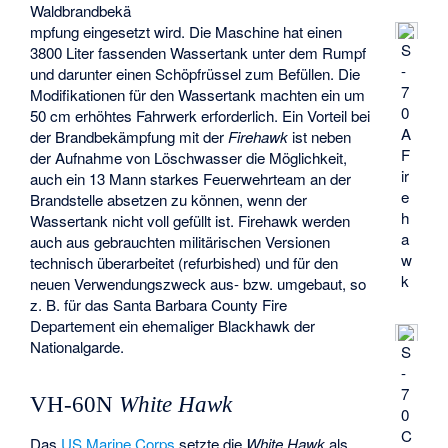
Waldbrandbekä
mpfung eingesetzt wird. Die Maschine hat einen
S
3800 Liter fassenden Wassertank unter dem Rumpf
-
und darunter einen Schöpfrüssel zum Befüllen. Die
7
Modifikationen für den Wassertank machten ein um
0
50 cm erhöhtes Fahrwerk erforderlich. Ein Vorteil bei
A
der Brandbekämpfung mit der
Firehawk
ist neben
F
der Aufnahme von Löschwasser die Möglichkeit,
ir
auch ein 13 Mann starkes Feuerwehrteam an der
e
Brandstelle absetzen zu können, wenn der
h
Wassertank nicht voll gefüllt ist. Firehawk werden
a
auch aus gebrauchten militärischen Versionen
w
technisch überarbeitet (refurbished) und für den
k
neuen Verwendungszweck aus- bzw. umgebaut, so
z. B. für das Santa Barbara County Fire
Departement ein ehemaliger Blackhawk der
Nationalgarde.
S
-
7
VH-60N
White Hawk
0
C
Das
US Marine Corps
setzte die
White Hawk
als