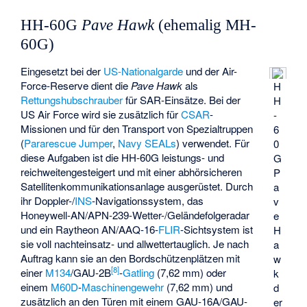
HH-60G
Pave Hawk
(ehemalig MH-
60G)
Eingesetzt bei der
US-Nationalgarde
und der Air-
Force-Reserve dient die
Pave Hawk
als
H
Rettungshubschrauber
für SAR-Einsätze. Bei der
H
US Air Force wird sie zusätzlich für
CSAR
-
-
Missionen und für den Transport von Spezialtruppen
6
(
Pararescue Jumper
,
Navy SEALs
) verwendet. Für
0
diese Aufgaben ist die HH-60G leistungs- und
G
reichweitengesteigert und mit einer abhörsicheren
P
Satellitenkommunikationsanlage ausgerüstet. Durch
a
ihr Doppler-/
INS
-Navigationssystem, das
v
Honeywell-AN/APN-239-Wetter-/Geländefolgeradar
e
und ein Raytheon AN/AAQ-16-
FLIR
-Sichtsystem ist
H
sie voll nachteinsatz- und allwettertauglich. Je nach
a
Auftrag kann sie an den Bordschützenplätzen mit
w
[
8
]
einer
M134
/GAU-2B
-
Gatling
(7,62 mm) oder
k
einem
M60D
-
Maschinengewehr
(7,62 mm) und
d
zusätzlich an den Türen mit einem GAU-16A/GAU-
er