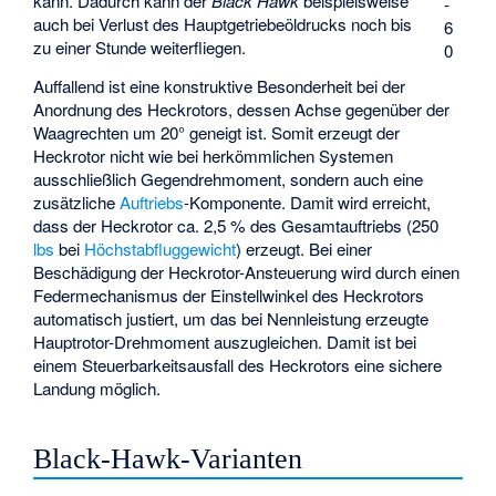
kann. Dadurch kann der
Black Hawk
beispielsweise
-
auch bei Verlust des Hauptgetriebeöldrucks noch bis
6
zu einer Stunde weiterfliegen.
0
Auffallend ist eine konstruktive Besonderheit bei der
Anordnung des Heckrotors, dessen Achse gegenüber der
Waagrechten um 20° geneigt ist. Somit erzeugt der
Heckrotor nicht wie bei herkömmlichen Systemen
ausschließlich Gegendrehmoment, sondern auch eine
zusätzliche
Auftriebs
-Komponente. Damit wird erreicht,
dass der Heckrotor ca. 2,5 % des Gesamtauftriebs (250
lbs
bei
Höchstabfluggewicht
) erzeugt. Bei einer
Beschädigung der Heckrotor-Ansteuerung wird durch einen
Federmechanismus der Einstellwinkel des Heckrotors
automatisch justiert, um das bei Nennleistung erzeugte
Hauptrotor-Drehmoment auszugleichen. Damit ist bei
einem Steuerbarkeitsausfall des Heckrotors eine sichere
Landung möglich.
Black-Hawk-Varianten