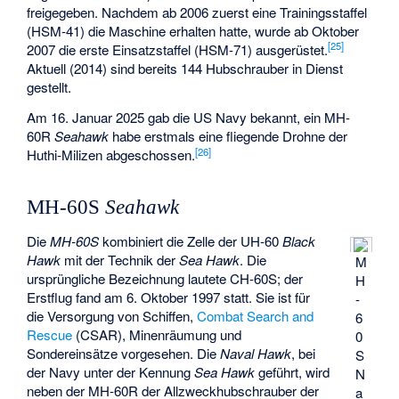
freigegeben. Nachdem ab 2006 zuerst eine Trainingsstaffel
(HSM-41) die Maschine erhalten hatte, wurde ab Oktober
[
25
]
2007 die erste Einsatzstaffel (HSM-71) ausgerüstet.
Aktuell (2014) sind bereits 144 Hubschrauber in Dienst
gestellt.
Am 16. Januar 2025 gab die US Navy bekannt, ein MH-
60R
Seahawk
habe erstmals eine fliegende Drohne der
[
26
]
Huthi-Milizen abgeschossen.
MH-60S
Seahawk
Die
MH-60S
kombiniert die Zelle der UH-60
Black
Hawk
mit der Technik der
Sea Hawk
. Die
M
ursprüngliche Bezeichnung lautete CH-60S; der
H
Erstflug fand am 6. Oktober 1997 statt. Sie ist für
-
die Versorgung von Schiffen,
Combat Search and
6
Rescue
(CSAR), Minenräumung und
0
Sondereinsätze vorgesehen. Die
Naval Hawk
, bei
S
der Navy unter der Kennung
Sea Hawk
geführt, wird
N
neben der MH-60R der Allzweckhubschrauber der
a