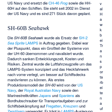
US Navy und ersetzt die
CH-46
Frog
sowie die HH-
v
60H auf den Schiffen. Sie steht seit 2002 im Dienst
al
der US Navy und es sind 271 Stück davon geplant.
H
a
w
SH-60B
Seahawk
k
b
Die
SH-60B Seahawk
wurde als Ersatz der
SH-2
ei
Sea Sprite
LAMPS
in Auftrag gegeben. Dabei war
Tr
der Pluspunkt, dass ein Großteil der Systeme von
a
der UH-60 übernommen und navalisiert wurde.
n
Dadurch sanken Entwicklungszeit, Kosten und
s
Risiken. Zentral wurde die Luftfahrzeugzelle um das
p
LAMPS-System konzipiert und das Heckfahrwerk
or
nach vorne verlegt, um besser auf Schiffsdecks
ta
manövrieren zu können. Als erstes
rb
Produktionsmodell der
SH-60
wird von der
US
ei
Navy
, der
Royal Australian Navy
sowie den
te
Marinestreitkräften
Japans
und
Spaniens
als
n
Bordhubschrauber für Transportaufgaben und zur
a
Schiffsbekämpfung auf
Fregatten
,
Kreuzern
und
uf
Zerstörern
verwendet. Er trägt in
LAMPS
-Auslegung