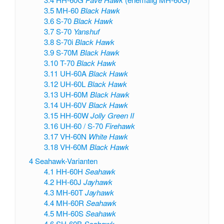
3.5
MH-60
Black Hawk
3.6
S-70
Black Hawk
3.7
S-70
Yanshuf
3.8
S-70i
Black Hawk
3.9
S-70M
Black Hawk
3.10
T-70
Black Hawk
3.11
UH-60A
Black Hawk
3.12
UH-60L
Black Hawk
3.13
UH-60M
Black Hawk
3.14
UH-60V
Black Hawk
3.15
HH-60W
Jolly Green II
3.16
UH-60 / S-70
Firehawk
3.17
VH-60N
White Hawk
3.18
VH-60M
Black Hawk
4
Seahawk-Varianten
4.1
HH-60H
Seahawk
4.2
HH-60J
Jayhawk
4.3
MH-60T
Jayhawk
4.4
MH-60R
Seahawk
4.5
MH-60S
Seahawk
4.6
SH-60B
Seahawk