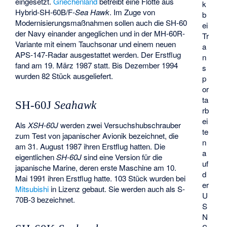
eingesetzt.
Griechenland
betreibt eine Flotte aus
k
Hybrid-SH-60B/F-
Sea Hawk
. Im Zuge von
b
Modernisierungsmaßnahmen sollen auch die SH-60
ei
der Navy einander angeglichen und in der MH-60R-
Tr
Variante mit einem Tauchsonar und einem neuen
a
APS-147-Radar ausgestattet werden. Der Erstflug
n
fand am 19. März 1987 statt. Bis Dezember 1994
s
wurden 82 Stück ausgeliefert.
p
or
ta
SH-60J
Seahawk
rb
ei
Als
XSH-60J
werden zwei Versuchshubschrauber
te
zum Test von japanischer Avionik bezeichnet, die
n
am 31. August 1987 ihren Erstflug hatten. Die
a
eigentlichen
SH-60J
sind eine Version für die
uf
japanische Marine, deren erste Maschine am 10.
d
Mai 1991 ihren Erstflug hatte. 103 Stück wurden bei
er
Mitsubishi
in Lizenz gebaut. Sie werden auch als S-
U
70B-3 bezeichnet.
S
N