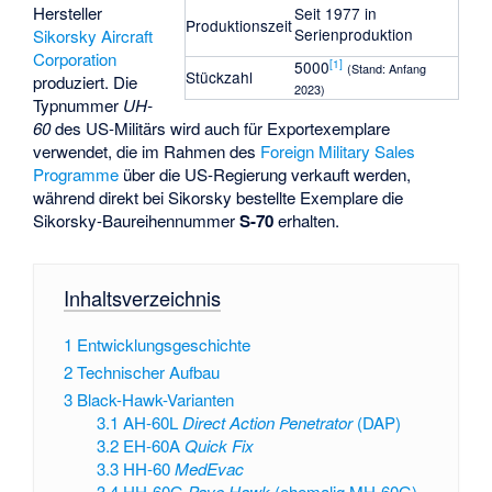
Hersteller
Seit 1977 in
Produktionszeit
Serienproduktion
Sikorsky Aircraft
Corporation
[
1
]
5000
(Stand: Anfang
Stückzahl
produziert. Die
2023)
Typnummer
UH-
60
des US-Militärs wird auch für Exportexemplare
verwendet, die im Rahmen des
Foreign Military Sales
Programme
über die US-Regierung verkauft werden,
während direkt bei Sikorsky bestellte Exemplare die
Sikorsky-Baureihennummer
S-70
erhalten.
Inhaltsverzeichnis
1
Entwicklungsgeschichte
2
Technischer Aufbau
3
Black-Hawk-Varianten
3.1
AH-60L
Direct Action Penetrator
(DAP)
3.2
EH-60A
Quick Fix
3.3
HH-60
MedEvac
3.4
HH-60G
Pave Hawk
(ehemalig MH-60G)