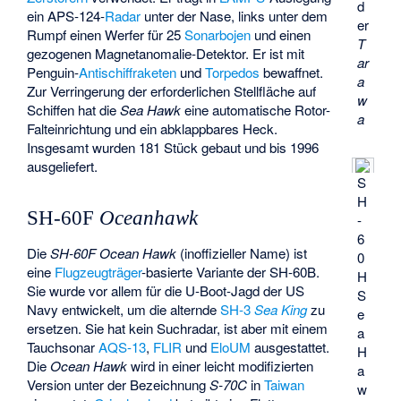
d
ein APS-124-
Radar
unter der Nase, links unter dem
er
Rumpf einen Werfer für 25
Sonarbojen
und einen
T
gezogenen Magnetanomalie-Detektor. Er ist mit
ar
Penguin-
Antischiffraketen
und
Torpedos
bewaffnet.
a
Zur Verringerung der erforderlichen Stellfläche auf
w
Schiffen hat die
Sea Hawk
eine automatische Rotor-
a
Falteinrichtung und ein abklappbares Heck.
Insgesamt wurden 181 Stück gebaut und bis 1996
ausgeliefert.
S
H
SH-60F
Oceanhawk
-
6
Die
SH-60F Ocean Hawk
(inoffizieller Name) ist
0
eine
Flugzeugträger
-basierte Variante der SH-60B.
H
Sie wurde vor allem für die U-Boot-Jagd der US
S
Navy entwickelt, um die alternde
SH-3
Sea King
zu
e
ersetzen. Sie hat kein Suchradar, ist aber mit einem
a
Tauchsonar
AQS-13
,
FLIR
und
EloUM
ausgestattet.
H
Die
Ocean Hawk
wird in einer leicht modifizierten
a
Version unter der Bezeichnung
S-70C
in
Taiwan
w