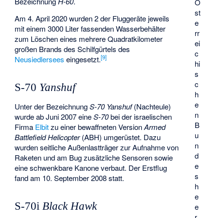
Bezeichnung
H-60
.
Ö
st
Am 4. April 2020 wurden 2 der Fluggeräte jeweils
e
mit einem 3000 Liter fassenden Wasserbehälter
rr
zum Löschen eines mehrere Quadratkilometer
ei
großen Brands des
Schilfgürtels
des
c
[
9
]
Neusiedlersees
eingesetzt.
hi
s
c
S-70
Yanshuf
h
e
Unter der Bezeichnung
S-70 Yanshuf
(Nachteule)
n
wurde ab Juni 2007 eine
S-70
bei der israelischen
B
Firma
Elbit
zu einer bewaffneten Version
Armed
u
Battlefield Helicopter
(ABH) umgerüstet. Dazu
n
wurden seitliche Außenlastträger zur Aufnahme von
d
Raketen und am Bug zusätzliche Sensoren sowie
e
eine schwenkbare Kanone verbaut. Der Erstflug
s
fand am 10. September 2008 statt.
h
e
S-70i
Black Hawk
e
r