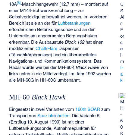
[
8
]
18A
-Maschinengewehr (12,7 mm) – montiert auf
U
einer M144-Schwenkvorrichtung – zur
S
Selbstverteidigung bewaffnet werden. Im vorderen
Ai
Bereich ist sie an der für
Luftbetankungen
r
erforderlichen Betankungssonde und an der
F
Unterseite am angebrachten Bergungshaken
or
erkennbar. Die Ausbaustufe
Block 162
hat einen
c
modifizierten
Chaff
/
Flare
Dispenser
e
(Täuschkörperanlage) und ein überarbeitetes
i
Navigations- und Kommunikationssystem. Das
m
Radar wurde wie bei der MH-60K
Black Hawk
von
Ir
links unten in die Mitte verlegt. Im Jahr 1992 wurden
a
alle MH-60G in HH-60G umbenannt.
k
MH-60
Black Hawk
M
H
Eingesetzt in zwei Varianten vom
160th SOAR
zum
-
Transport von
Spezialeinheiten
. Die Variante K
6
(Erstflug 10. August 1990) ist mit einer
0
Luftbetankungssonde, Aufnahmepunkten für
K
externe Treibstofftanks, Multifunktionsbildschirmen,