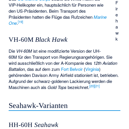
F
VIP-Helikopter ein, hauptsächlich für Personen wie
ir
den US-Präsidenten. Beim Transport des
e
Präsidenten hatten die Flüge das Rufzeichen
Marine
h
[
19
]
One
.
a
w
k
VH-60M
Black Hawk
Die
VH-60M
ist eine modifizierte Version der UH-
60M für den Transport von Regierungsangehörigen. Sie
wird ausschließlich von der A-Kompanie des
12th Aviation
Battalion
, das auf dem zum
Fort Belvoir
(
Virginia
)
gehörenden Davison Army Airfield stationiert ist, betrieben.
Aufgrund der schwarz-goldenen Lackierung werden die
[
20
]
[
21
]
Maschinen auch als
Gold Tops
bezeichnet.
Seahawk-Varianten
HH-60H
Seahawk