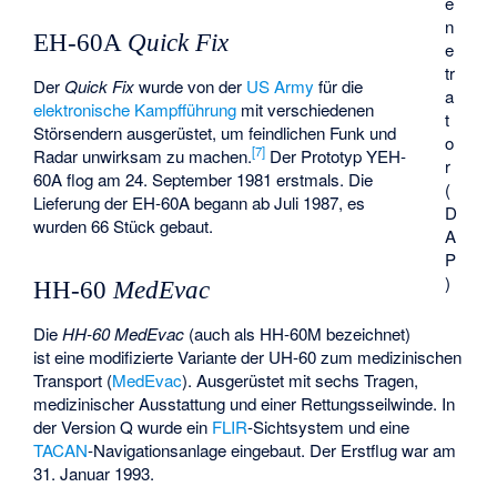
e
n
EH-60A
Quick Fix
e
tr
Der
Quick Fix
wurde von der
US Army
für die
a
elektronische Kampfführung
mit verschiedenen
t
Störsendern ausgerüstet, um feindlichen Funk und
o
[
7
]
Radar unwirksam zu machen.
Der Prototyp YEH-
r
60A flog am 24. September 1981 erstmals. Die
(
Lieferung der EH-60A begann ab Juli 1987, es
D
wurden 66 Stück gebaut.
A
P
)
HH-60
MedEvac
Die
HH-60 MedEvac
(auch als HH-60M bezeichnet)
ist eine modifizierte Variante der UH-60 zum medizinischen
Transport (
MedEvac
). Ausgerüstet mit sechs Tragen,
medizinischer Ausstattung und einer Rettungsseilwinde. In
der Version Q wurde ein
FLIR
-Sichtsystem und eine
TACAN
-Navigationsanlage eingebaut. Der Erstflug war am
31. Januar 1993.