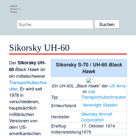
Sikorsky UH-60
Der
Sikorsky UH-
Sikorsky S-70 / UH-60
Black
60
Black Hawk
ist
Hawk
ein mittelschwerer
Transporthubschra
Ein UH-60L „Black Hawk“ der
US Army
uber
. Er wird seit
im
Irak
1978 in
Typ
Transporthubschrauber
verschiedenen,
Vereinigte Staaten
Entwurfsland
hauptsächlich
militärischen
Sikorsky Aircraft
Hersteller
Corporation
Versionen von
Erstflug
17. Oktober 1974
dem US-
Indienststellung
1979
amerikanischen