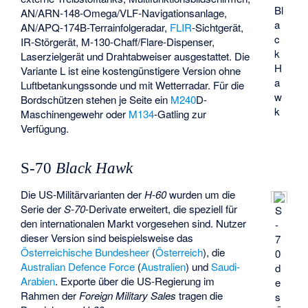
Bl
AN/ARN-148-Omega/VLF-Navigationsanlage,
a
AN/APQ-174B-Terrainfolgeradar,
FLIR
-Sichtgerät,
c
IR-Störgerät, M-130-Chaff/Flare-Dispenser,
k
Laserzielgerät und Drahtabweiser ausgestattet. Die
H
Variante L ist eine kostengünstigere Version ohne
a
Luftbetankungssonde und mit Wetterradar. Für die
w
Bordschützen stehen je Seite ein
M240
D-
k
Maschinengewehr oder
M134
-Gatling zur
Verfügung.
S-70
Black Hawk
Die US-Militärvarianten der
H-60
wurden um die
Serie der
S-70
-Derivate erweitert, die speziell für
S
den internationalen Markt vorgesehen sind. Nutzer
-
dieser Version sind beispielsweise das
7
Österreichische Bundesheer
(
Österreich
), die
0
Australian Defence Force
(
Australien
) und
Saudi-
d
Arabien
. Exporte über die US-Regierung im
e
Rahmen der
Foreign Military Sales
tragen die
s