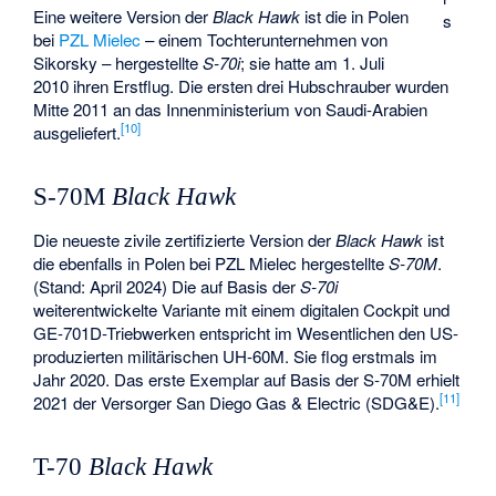
Eine weitere Version der
Black Hawk
ist die in Polen
s
bei
PZL Mielec
– einem Tochterunternehmen von
Sikorsky – hergestellte
S-70i
; sie hatte am 1. Juli
2010 ihren Erstflug. Die ersten drei Hubschrauber wurden
Mitte 2011 an das Innenministerium von Saudi-Arabien
[
10
]
ausgeliefert.
S-70M
Black Hawk
Die neueste zivile zertifizierte Version der
Black Hawk
ist
die ebenfalls in Polen bei PZL Mielec hergestellte
S-70M
.
(Stand: April 2024) Die auf Basis der
S-70i
weiterentwickelte Variante mit einem digitalen Cockpit und
GE-701D-Triebwerken entspricht im Wesentlichen den US-
produzierten militärischen UH-60M. Sie flog erstmals im
Jahr 2020. Das erste Exemplar auf Basis der S-70M erhielt
[
11
]
2021 der Versorger San Diego Gas & Electric (SDG&E).
T-70
Black Hawk