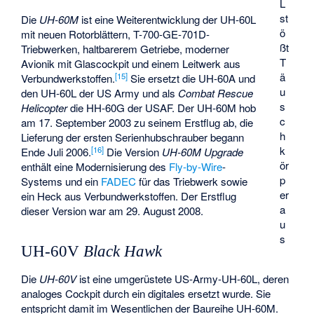
L
st
Die
UH-60M
ist eine Weiterentwicklung der UH-60L
ö
mit neuen Rotorblättern, T-700-GE-701D-
ßt
Triebwerken, haltbarerem Getriebe, moderner
T
Avionik mit Glascockpit und einem Leitwerk aus
ä
[
15
]
Verbundwerkstoffen.
Sie ersetzt die UH-60A und
u
den UH-60L der US Army und als
Combat Rescue
s
Helicopter
die HH-60G der USAF. Der UH-60M hob
c
am 17. September 2003 zu seinem Erstflug ab, die
h
Lieferung der ersten Serienhubschrauber begann
k
[
16
]
Ende Juli 2006.
Die Version
UH-60M Upgrade
ör
enthält eine Modernisierung des
Fly-by-Wire
-
p
Systems und ein
FADEC
für das Triebwerk sowie
er
ein Heck aus Verbundwerkstoffen. Der Erstflug
a
dieser Version war am 29. August 2008.
u
s
UH-60V
Black Hawk
Die
UH-60V
ist eine umgerüstete US-Army-UH-60L, deren
analoges Cockpit durch ein digitales ersetzt wurde. Sie
entspricht damit im Wesentlichen der Baureihe UH-60M.