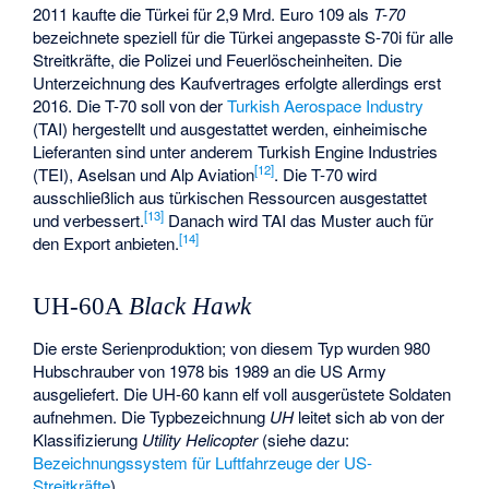
2011 kaufte die Türkei für 2,9 Mrd. Euro 109 als
T-70
bezeichnete speziell für die Türkei angepasste S-70i für alle
Streitkräfte, die Polizei und Feuerlöscheinheiten. Die
Unterzeichnung des Kaufvertrages erfolgte allerdings erst
2016. Die T-70 soll von der
Turkish Aerospace Industry
(TAI) hergestellt und ausgestattet werden, einheimische
Lieferanten sind unter anderem Turkish Engine Industries
[
12
]
(TEI), Aselsan und Alp Aviation
. Die T-70 wird
ausschließlich aus türkischen Ressourcen ausgestattet
[
13
]
und verbessert.
Danach wird TAI das Muster auch für
[
14
]
den Export anbieten.
UH-60A
Black Hawk
Die erste Serienproduktion; von diesem Typ wurden 980
Hubschrauber von 1978 bis 1989 an die US Army
ausgeliefert. Die UH-60 kann elf voll ausgerüstete Soldaten
aufnehmen. Die Typbezeichnung
UH
leitet sich ab von der
Klassifizierung
Utility Helicopter
(siehe dazu:
Bezeichnungssystem für Luftfahrzeuge der US-
Streitkräfte
).