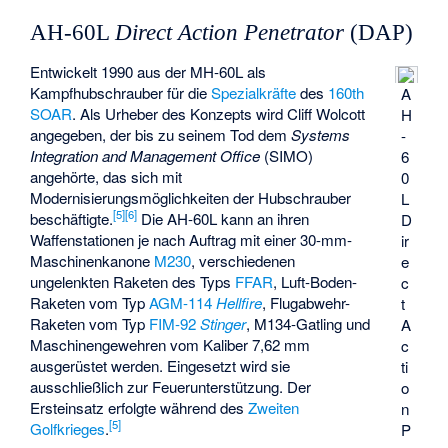
AH-60L
Direct Action Penetrator
(DAP)
Entwickelt 1990 aus der MH-60L als
Kampfhubschrauber für die
Spezialkräfte
des
160th
A
SOAR
. Als Urheber des Konzepts wird Cliff Wolcott
H
angegeben, der bis zu seinem Tod dem
Systems
-
Integration and Management Office
(SIMO)
6
angehörte, das sich mit
0
Modernisierungsmöglichkeiten der Hubschrauber
L
[
5
]
[
6
]
beschäftigte.
Die AH-60L kann an ihren
D
Waffenstationen je nach Auftrag mit einer 30-mm-
ir
Maschinenkanone
M230
, verschiedenen
e
ungelenkten Raketen des Typs
FFAR
, Luft-Boden-
c
Raketen vom Typ
AGM-114
Hellfire
, Flugabwehr-
t
Raketen vom Typ
FIM-92
Stinger
, M134-Gatling und
A
Maschinengewehren vom Kaliber 7,62 mm
c
ausgerüstet werden. Eingesetzt wird sie
ti
ausschließlich zur Feuerunterstützung. Der
o
Ersteinsatz erfolgte während des
Zweiten
n
[
5
]
Golfkrieges
.
P