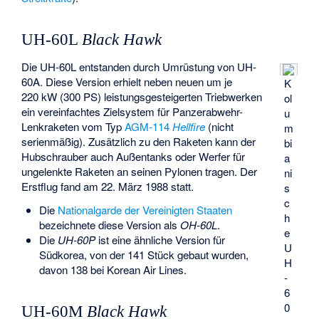
UH-60L
Black Hawk
Die UH-60L entstanden durch Umrüstung von UH-
60A. Diese Version erhielt neben neuen um je
K
220 kW (300 PS) leistungsgesteigerten Triebwerken
ol
ein vereinfachtes Zielsystem für Panzerabwehr-
u
Lenkraketen vom Typ
AGM-114
Hellfire
(nicht
m
serienmäßig). Zusätzlich zu den Raketen kann der
bi
Hubschrauber auch Außentanks oder Werfer für
a
ungelenkte Raketen an seinen Pylonen tragen. Der
ni
Erstflug fand am 22. März 1988 statt.
s
c
Die
Nationalgarde der Vereinigten Staaten
h
bezeichnete diese Version als
OH-60L
.
e
Die
UH-60P
ist eine ähnliche Version für
U
Südkorea, von der 141 Stück gebaut wurden,
H
davon 138 bei Korean Air Lines.
-
6
0
UH-60M
Black Hawk