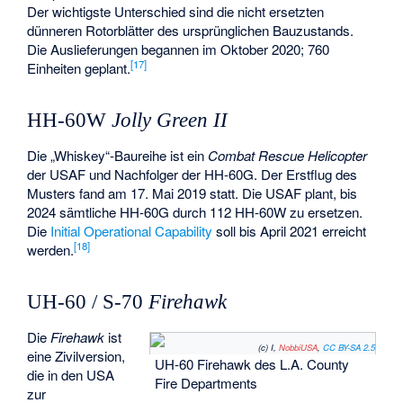
Der wichtigste Unterschied sind die nicht ersetzten
dünneren Rotorblätter des ursprünglichen Bauzustands.
Die Auslieferungen begannen im Oktober 2020; 760
[
17
]
Einheiten geplant.
HH-60W
Jolly Green II
Die „Whiskey“-Baureihe ist ein
Combat Rescue Helicopter
der USAF und Nachfolger der HH-60G. Der Erstflug des
Musters fand am 17. Mai 2019 statt. Die USAF plant, bis
2024 sämtliche HH-60G durch 112 HH-60W zu ersetzen.
Die
Initial Operational Capability
soll bis April 2021 erreicht
[
18
]
werden.
UH-60 / S-70
Firehawk
Die
Firehawk
ist
(c) I,
NobbiUSA
,
CC BY-SA 2.5
eine Zivilversion,
UH-60 Firehawk des L.A. County
die in den USA
Fire Departments
zur