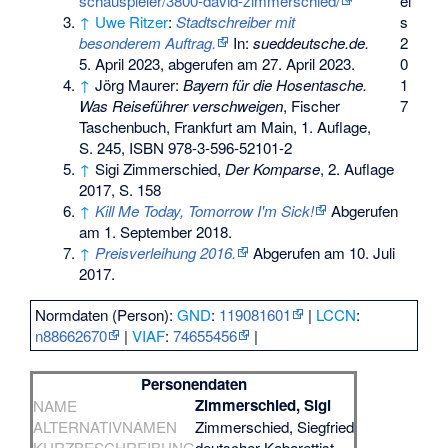
ei
schauspieler/3800-david-zimmerschied/
s
↑
Uwe Ritzer
:
Stadtschreiber mit
2
besonderem Auftrag.
In:
sueddeutsche.de.
0
5. April 2023,
abgerufen am 27. April 2023
.
1
↑
Jörg Maurer:
Bayern für die Hosentasche.
7
Was Reiseführer verschweigen
, Fischer
Taschenbuch, Frankfurt am Main, 1. Auflage,
S. 245,
ISBN 978-3-596-52101-2
↑
Sigi Zimmerschied,
Der Komparse
, 2. Auflage
2017, S. 158
↑
Kill Me Today, Tomorrow I'm Sick!
Abgerufen
am 1. September 2018
.
↑
Preisverleihung 2016.
Abgerufen am 10. Juli
2017
.
Normdaten (Person):
GND
:
119081601
|
LCCN
:
n88662670
|
VIAF
:
74655456
|
Personendaten
Zimmerschied, Sigi
NAME
ALTERNATIVNAMEN
Zimmerschied, Siegfried
KURZBESCHREIBUNG
deutscher Kabarettist