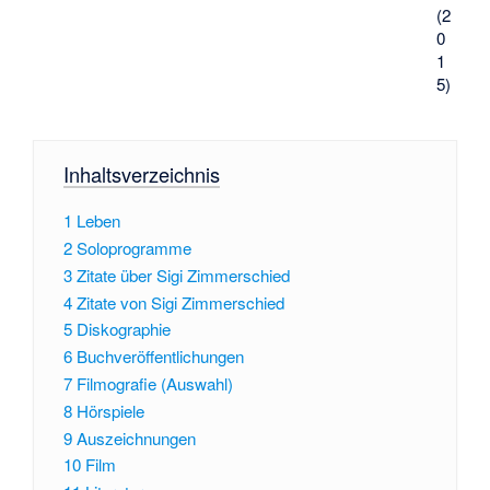
(2
0
1
5)
Inhaltsverzeichnis
1
Leben
2
Soloprogramme
3
Zitate über Sigi Zimmerschied
4
Zitate von Sigi Zimmerschied
5
Diskographie
6
Buchveröffentlichungen
7
Filmografie (Auswahl)
8
Hörspiele
9
Auszeichnungen
10
Film