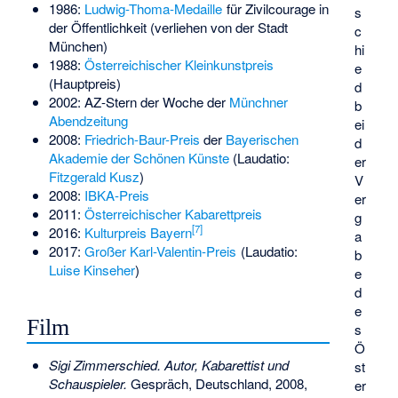
1986:
Ludwig-Thoma-Medaille
für Zivilcourage in
s
der Öffentlichkeit (verliehen von der Stadt
c
München)
hi
1988:
Österreichischer Kleinkunstpreis
e
(Hauptpreis)
d
2002: AZ-Stern der Woche der
Münchner
b
Abendzeitung
ei
2008:
Friedrich-Baur-Preis
der
Bayerischen
d
Akademie der Schönen Künste
(Laudatio:
er
Fitzgerald Kusz
)
V
2008:
IBKA-Preis
er
2011:
Österreichischer Kabarettpreis
g
[
7
]
2016:
Kulturpreis Bayern
a
2017:
Großer Karl-Valentin-Preis
(Laudatio:
b
Luise Kinseher
)
e
d
e
Film
s
Ö
Sigi Zimmerschied. Autor, Kabarettist und
st
Schauspieler.
Gespräch, Deutschland, 2008,
er