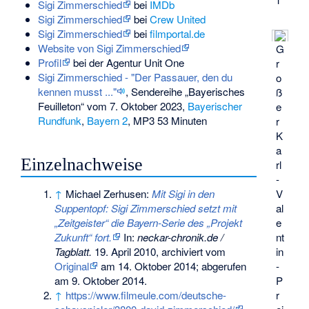
Sigi Zimmerschied
bei
IMDb
Sigi Zimmerschied
bei
Crew United
Sigi Zimmerschied
bei
filmportal.de
Website von Sigi Zimmerschied
G
Profil
bei der Agentur Unit One
r
Sigi Zimmerschied - "Der Passauer, den du
o
kennen musst ..."
, Sendereihe „Bayerisches
ß
Feuilleton“ vom 7. Oktober 2023,
Bayerischer
e
Rundfunk
,
Bayern 2
, MP3 53 Minuten
r
K
a
Einzelnachweise
rl
-
V
↑
Michael Zerhusen:
Mit Sigi in den
al
Suppentopf: Sigi Zimmerschied setzt mit
e
„Zeitgeister“ die Bayern-Serie des „Projekt
nt
Zukunft“ fort.
In:
neckar-chronik.de /
in
Tagblatt.
19. April 2010, archiviert vom
-
Original
am
14. Oktober 2014
;
abgerufen
P
am 9. Oktober 2014
.
r
↑
https://www.filmeule.com/deutsche-