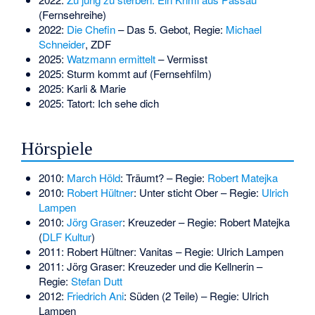
(Fernsehreihe)
2022:
Die Chefin
– Das 5. Gebot, Regie:
Michael
Schneider
, ZDF
2025:
Watzmann ermittelt
– Vermisst
2025:
Sturm kommt auf
(Fernsehfilm)
2025:
Karli & Marie
2025:
Tatort: Ich sehe dich
Hörspiele
2010:
March Höld
: Träumt? – Regie:
Robert Matejka
2010:
Robert Hültner
: Unter sticht Ober – Regie:
Ulrich
Lampen
2010:
Jörg Graser
: Kreuzeder – Regie: Robert Matejka
(
DLF Kultur
)
2011: Robert Hültner: Vanitas – Regie: Ulrich Lampen
2011: Jörg Graser: Kreuzeder und die Kellnerin –
Regie:
Stefan Dutt
2012:
Friedrich Ani
: Süden (2 Teile) – Regie: Ulrich
Lampen