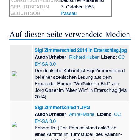
GEBURTSDATUM
7. Oktober 1953
GEBURTSORT
Passau
Auf dieser Seite verwendete Medien
Sigi Zimmerschied 2014 in Etterschlag.jpg
Autor/Urheber:
Richard Huber
,
Lizenz:
CC
BY-SA 3.0
Der deutsche Kabarettist Sigi Zimmerschied
bei einer szenischen Lesung aus dem
Kreuzeder-Roman "Weißbier im Blut" von
Jörg Gaser im "Alten Wirt" in Etterschlag (Mai
2014)
Sigi Zimmerschied 1.JPG
Autor/Urheber:
Amrei-Marie
,
Lizenz:
CC
BY-SA 3.0
Kabarettist (Das Foto entstand anläßlich
eines Auftritts im Turmstüberl des Valentin-