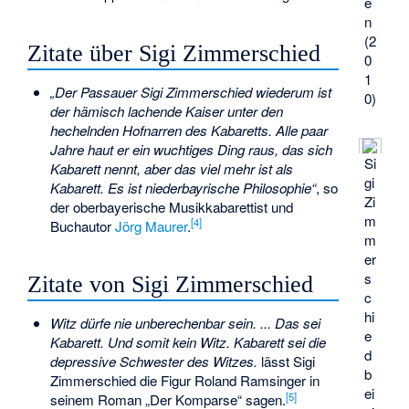
e
n
(2
Zitate über Sigi Zimmerschied
0
1
„Der Passauer Sigi Zimmerschied wiederum ist
0)
der hämisch lachende Kaiser unter den
hechelnden Hofnarren des Kabaretts. Alle paar
Jahre haut er ein wuchtiges Ding raus, das sich
Si
Kabarett nennt, aber das viel mehr ist als
gi
Kabarett. Es ist niederbayrische Philosophie“
, so
Zi
der oberbayerische Musikkabarettist und
m
[
4
]
Buchautor
Jörg Maurer
.
m
er
s
Zitate von Sigi Zimmerschied
c
hi
Witz dürfe nie unberechenbar sein. ... Das sei
e
Kabarett. Und somit kein Witz. Kabarett sei die
d
depressive Schwester des Witzes.
lässt Sigi
b
Zimmerschied die Figur Roland Ramsinger in
ei
[
5
]
seinem Roman „Der Komparse“ sagen.