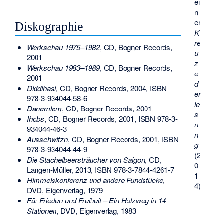
ei
n
er
Diskographie
K
re
Werkschau 1975–1982
, CD, Bogner Records,
u
2001
z
Werkschau 1983–1989
, CD, Bogner Records,
e
2001
d
Diddihasi
, CD, Bogner Records, 2004,
ISBN
er
978-3-934044-58-6
le
Danemlem
, CD, Bogner Records, 2001
s
Ihobs
, CD, Bogner Records, 2001,
ISBN 978-3-
u
934044-46-3
n
Ausschwitzn
, CD, Bogner Records, 2001,
ISBN
g
978-3-934044-44-9
(2
Die Stachelbeersträucher von Saigon
, CD,
0
Langen-Müller, 2013,
ISBN 978-3-7844-4261-7
1
Himmelskonferenz und andere Fundstücke
,
4)
DVD, Eigenverlag, 1979
Für Frieden und Freiheit – Ein Holzweg in 14
Stationen
, DVD, Eigenverlag, 1983