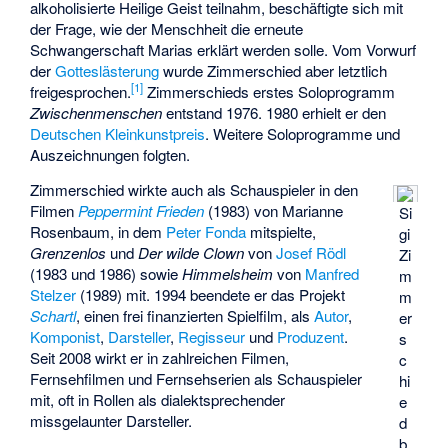
alkoholisierte Heilige Geist teilnahm, beschäftigte sich mit
der Frage, wie der Menschheit die erneute
Schwangerschaft Marias erklärt werden solle. Vom Vorwurf
der
Gotteslästerung
wurde Zimmerschied aber letztlich
[
1
]
freigesprochen.
Zimmerschieds erstes Soloprogramm
Zwischenmenschen
entstand 1976. 1980 erhielt er den
Deutschen Kleinkunstpreis
. Weitere Soloprogramme und
Auszeichnungen folgten.
Zimmerschied wirkte auch als Schauspieler in den
Filmen
Peppermint Frieden
(1983) von Marianne
Si
Rosenbaum, in dem
Peter Fonda
mitspielte,
gi
Grenzenlos
und
Der wilde Clown
von
Josef Rödl
Zi
(1983 und 1986) sowie
Himmelsheim
von
Manfred
m
Stelzer
(1989) mit. 1994 beendete er das Projekt
m
Schartl
, einen frei finanzierten Spielfilm, als
Autor
,
er
Komponist
,
Darsteller
,
Regisseur
und
Produzent
.
s
Seit 2008 wirkt er in zahlreichen Filmen,
c
Fernsehfilmen und Fernsehserien als Schauspieler
hi
mit, oft in Rollen als dialektsprechender
e
missgelaunter Darsteller.
d
b