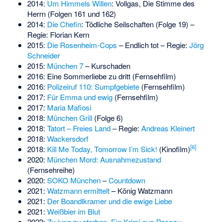
2014:
Um Himmels Willen
: Vollgas, Die Stimme des
Herrn (Folgen 161 und 162)
2014:
Die Chefin
: Tödliche Seilschaften (Folge 19) –
Regie: Florian Kern
2015:
Die Rosenheim-Cops
– Endlich tot – Regie:
Jörg
Schneider
2015:
München 7
– Kurschaden
2016:
Eine Sommerliebe zu dritt
(Fernsehfilm)
2016:
Polizeiruf 110: Sumpfgebiete
(Fernsehfilm)
2017:
Für Emma und ewig
(Fernsehfilm)
2017:
Maria Mafiosi
2018:
München Grill
(Folge 6)
2018:
Tatort – Freies Land
– Regie:
Andreas Kleinert
2018:
Wackersdorf
[
6
]
2018:
Kill Me Today, Tomorrow I’m Sick!
(Kinofilm)
2020:
München Mord: Ausnahmezustand
(Fernsehreihe)
2020:
SOKO München
–
Countdown
2021:
Watzmann ermittelt
– König Watzmann
2021:
Der Boandlkramer und die ewige Liebe
2021:
Weißbier im Blut
2022:
Zu jung zu sterben. Ein Krimi aus Passau