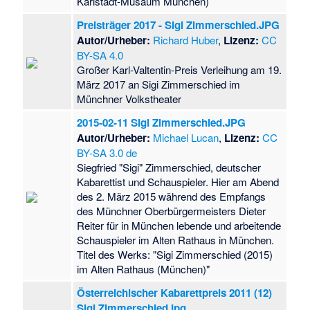
Karlstadt-Musäum München)
Preisträger 2017 - Sigi Zimmerschied.JPG
Autor/Urheber:
Richard Huber
,
Lizenz:
CC
BY-SA 4.0
Großer Karl-Valtentin-Preis Verleihung am 19.
März 2017 an Sigi Zimmerschied im
Münchner Volkstheater
2015-02-11 Sigi Zimmerschied.JPG
Autor/Urheber:
Michael Lucan
,
Lizenz:
CC
BY-SA 3.0 de
Siegfried "Sigi" Zimmerschied, deutscher
Kabarettist und Schauspieler. Hier am Abend
des 2. März 2015 während des Empfangs
des Münchner Oberbürgermeisters Dieter
Reiter für in München lebende und arbeitende
Schauspieler im Alten Rathaus in München.
Titel des Werks: "Sigi Zimmerschied (2015)
im Alten Rathaus (München)"
Österreichischer Kabarettpreis 2011 (12)
Sigi Zimmerschied.jpg