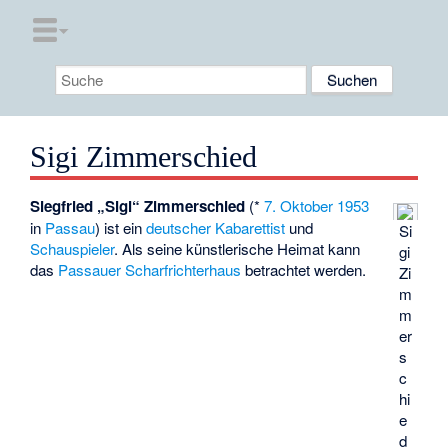
Sigi Zimmerschied
Siegfried „Sigi“ Zimmerschied
(*
7. Oktober
1953
in
Passau
) ist ein
deutscher
Kabarettist
und
Si
Schauspieler
. Als seine künstlerische Heimat kann
gi
das
Passauer Scharfrichterhaus
betrachtet werden.
Zi
m
m
er
s
c
hi
e
d