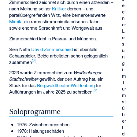
Zimmerschied zeichnet sich durch einen ätzenden –
ei
nach Meinung seiner
Kritiker
derben – und
ei
parteiübergreifenden Witz, eine bemerkenswerte
n
Mimik
, ein rares stimmenimitatorisches Talent
er
sowie enorme Sprachkraft und Wortgewalt aus.
L
e
Zimmerschied lebt in Passau und München.
s
Sein Neffe
David Zimmerschied
ist ebenfalls
u
Schauspieler. Beide arbeiteten schon gelegentlich
n
[
2
]
zusammen
.
g
i
2023 wurde Zimmerschied zum
Weißenburger
m
Stadtschreiber
gewählt, der den Auftrag hat, ein
T
Stück für das
Bergwaldtheater Weißenburg
für
ur
[
3
]
Aufführungen im Jahre 2025 zu schreiben.
m
st
ü
Soloprogramme
b
er
1976: Zwischenmenschen
l
1978: Haltungsschäden
d