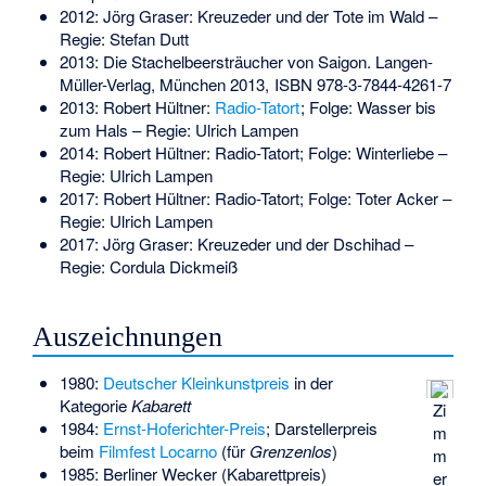
2012: Jörg Graser: Kreuzeder und der Tote im Wald –
Regie: Stefan Dutt
2013: Die Stachelbeersträucher von Saigon. Langen-
Müller-Verlag, München 2013,
ISBN 978-3-7844-4261-7
2013: Robert Hültner:
Radio-Tatort
; Folge: Wasser bis
zum Hals – Regie: Ulrich Lampen
2014: Robert Hültner: Radio-Tatort; Folge: Winterliebe –
Regie: Ulrich Lampen
2017: Robert Hültner: Radio-Tatort; Folge: Toter Acker –
Regie: Ulrich Lampen
2017: Jörg Graser: Kreuzeder und der Dschihad –
Regie: Cordula Dickmeiß
Auszeichnungen
1980:
Deutscher Kleinkunstpreis
in der
Kategorie
Kabarett
Zi
1984:
Ernst-Hoferichter-Preis
; Darstellerpreis
m
beim
Filmfest Locarno
(für
Grenzenlos
)
m
1985: Berliner Wecker (Kabarettpreis)
er