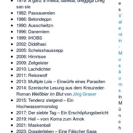
1979: A ganz a miesa, dafeida, dreggiga Dreg
e
san sie
s
1982: Passauereien
V
1986: Betondeppn
al
1990: Ausschwitzn
e
1996: Danemlem
nt
1999: IHOBS
in
2002: Diddihasi
-
2005: Scheisshaussepp
M
2006: Hirnrisse
u
2009: Zeitgeister
s
2010: Lachdichter
ä
2011: Reisswolf
u
2013: Multiple Lois – Einwürfe eines Parasiten
m
2014: Szenische Lesung aus dem Kreuzeder-
s
Roman
Weißbier im Blut
von
Jörg Graser
in
2015: Tendenz steigend – Ein
M
Hochwassermonolog
ü
2017: Der siebte Tag – Ein Erschöpfungsbericht
n
2019: Heil – vom Koma zum Amok
c
2021: Maskenball
h
2023: Dopplerleben – Eine Fälscher Saga