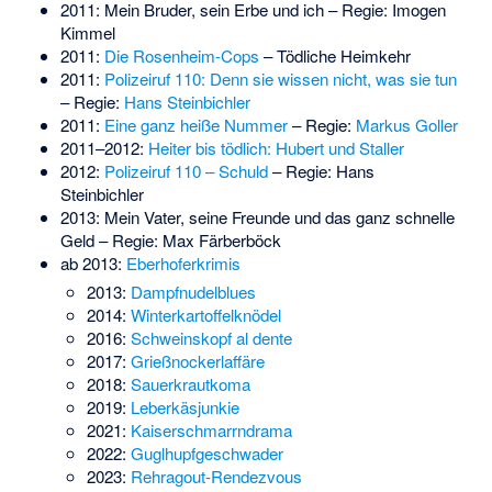
2011: Mein Bruder, sein Erbe und ich – Regie: Imogen
Kimmel
2011:
Die Rosenheim-Cops
– Tödliche Heimkehr
2011:
Polizeiruf 110: Denn sie wissen nicht, was sie tun
– Regie:
Hans Steinbichler
2011:
Eine ganz heiße Nummer
– Regie:
Markus Goller
2011–2012:
Heiter bis tödlich: Hubert und Staller
2012:
Polizeiruf 110 – Schuld
– Regie: Hans
Steinbichler
2013: Mein Vater, seine Freunde und das ganz schnelle
Geld – Regie: Max Färberböck
ab 2013:
Eberhoferkrimis
2013:
Dampfnudelblues
2014:
Winterkartoffelknödel
2016:
Schweinskopf al dente
2017:
Grießnockerlaffäre
2018:
Sauerkrautkoma
2019:
Leberkäsjunkie
2021:
Kaiserschmarrndrama
2022:
Guglhupfgeschwader
2023:
Rehragout-Rendezvous