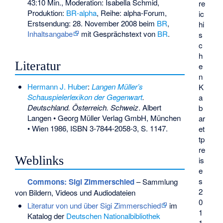
43:10 Min., Moderation: Isabella Schmid,
re
Produktion:
BR-alpha
, Reihe: alpha-Forum,
ic
Erstsendung: 28. November 2008 beim
BR
,
hi
Inhaltsangabe
mit Gesprächstext von
BR
.
s
c
h
Literatur
e
n
Hermann J. Huber
:
Langen Müller’s
K
Schauspielerlexikon der Gegenwart
.
a
Deutschland. Österreich. Schweiz
. Albert
b
Langen • Georg Müller Verlag GmbH, München
ar
• Wien 1986,
ISBN 3-7844-2058-3
, S. 1147.
et
tp
re
Weblinks
is
e
s
Commons
: Sigi Zimmerschied
– Sammlung
2
von Bildern, Videos und Audiodateien
0
Literatur von und über Sigi Zimmerschied
im
1
Katalog der
Deutschen Nationalbibliothek
1