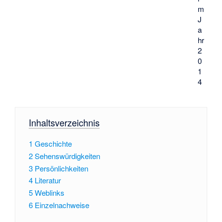
m
J
a
hr
2
0
1
4
Inhaltsverzeichnis
1
Geschichte
2
Sehenswürdigkeiten
3
Persönlichkeiten
4
Literatur
5
Weblinks
6
Einzelnachweise