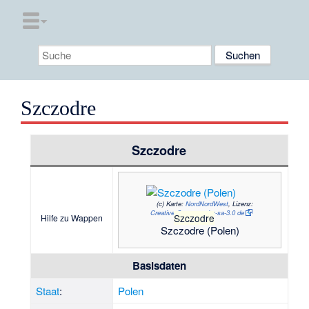
Szczodre
Szczodre
(c)
Karte:
NordNordWest
, Lizenz:
?
Creative Commons by-sa-3.0 de
Szczodre
Hilfe zu Wappen
Szczodre (Polen)
Basisdaten
Staat
:
Polen