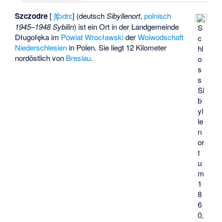
Szczodre
[
ˈʃʧɔdrɛ
] (deutsch
Sibyllenort
,
polnisch
1945–1948 Sybilin
) ist ein Ort in der
Landgemeinde
S
Długołęka
im
Powiat Wrocławski
der
Woiwodschaft
c
Niederschlesien
in Polen. Sie liegt 12 Kilometer
hl
nordöstlich von
Breslau
.
o
s
s
Si
b
yl
le
n
or
t
u
m
1
8
6
0,