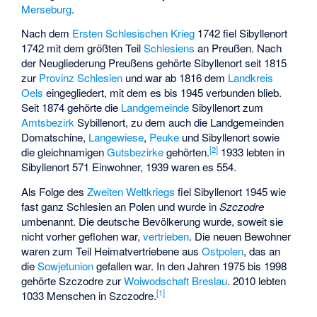
Merseburg
.
Nach dem
Ersten Schlesischen Krieg
1742 fiel Sibyllenort
1742 mit dem größten Teil
Schlesiens
an Preußen. Nach
der Neugliederung Preußens gehörte Sibyllenort seit 1815
zur
Provinz Schlesien
und war ab 1816 dem
Landkreis
Oels
eingegliedert, mit dem es bis 1945 verbunden blieb.
Seit 1874 gehörte die
Landgemeinde
Sibyllenort zum
Amtsbezirk
Sybillenort, zu dem auch die Landgemeinden
Domatschine,
Langewiese
,
Peuke
und Sibyllenort sowie
[2]
die gleichnamigen
Gutsbezirke
gehörten.
1933 lebten in
Sibyllenort 571 Einwohner, 1939 waren es 554.
Als Folge des
Zweiten Weltkriegs
fiel Sibyllenort 1945 wie
fast ganz Schlesien an Polen und wurde in
Szczodre
umbenannt. Die deutsche Bevölkerung wurde, soweit sie
nicht vorher geflohen war,
vertrieben
. Die neuen Bewohner
waren zum Teil Heimatvertriebene aus
Ostpolen
, das an
die
Sowjetunion
gefallen war. In den Jahren 1975 bis 1998
gehörte Szczodre zur
Woiwodschaft Breslau
. 2010 lebten
[1]
1033 Menschen in Szczodre.