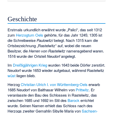
Geschichte
Erstmals urkundlich erwähnt wurde „Palici“, das seit 1312
zum
Herzogtum Oels
gehörte, für das Jahr 1245; 1305 ist
die Schreibweise
Paulowitzi
belegt. Nach 1315 kam die
Ortsbezeichnung „Rastelwitz“ auf, wobei die neuen
Besitzer, die
Herren von Rastelwitz
namensgebend waren.
1516 wurde der Ortsteil
Neudorf
angelegt.
Im
Dreißigjährigen Krieg
wurden 1643 beide Dörfer zerstört.
Neudorf wurde 1653 wieder aufgebaut, während Rastelwitz
wüst
liegen blieb.
Herzog
Christian Ulrich I. von Württemberg-Oels
erwarb
1685 Neudorf von Balthasar Wilhelm von
Prittwitz
. Er
veranlasste den Bau des Schlosses in Rastelwitz, das
zwischen 1685 und 1692 im Stil des
Barock
errichtet
wurde. Seinen Namen erhielt das Schloss nach des
Herzogs zweiter Gemahlin Sibylle Maria von
Sachsen-