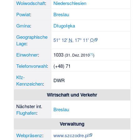
Woiwodschaft
:
Niederschlesien
Powiat
:
Breslau
Gmina
:
Długołęka
Geographische
51° 12′
N
,
17° 11′
O
Lage
:
Einwohner
:
1033
[1]
(31. Dez. 2010
)
Telefonvorwahl
:
(+48) 71
Kfz-
DWR
Kennzeichen
:
Wirtschaft und Verkehr
Nächster int.
Breslau
Flughafen
:
Verwaltung
Webpräsenz
:
www.szczodre.pl