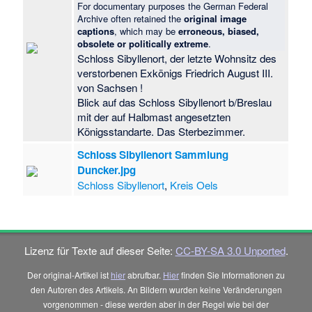
For documentary purposes the German Federal
Archive often retained the
original image
captions
, which may be
erroneous, biased,
obsolete or politically extreme
.
Schloss Sibyllenort, der letzte Wohnsitz des
verstorbenen Exkönigs Friedrich August III.
von Sachsen !
Blick auf das Schloss Sibyllenort b/Breslau
mit der auf Halbmast angesetzten
Königsstandarte. Das Sterbezimmer.
Schloss Sibyllenort Sammlung
Duncker.jpg
Schloss Sibyllenort
,
Kreis Oels
Lizenz für Texte auf dieser Seite:
CC-BY-SA 3.0 Unported
.
Der original-Artikel ist
hier
abrufbar.
Hier
finden Sie Informationen zu
den Autoren des Artikels. An Bildern wurden keine Veränderungen
vorgenommen - diese werden aber in der Regel wie bei der