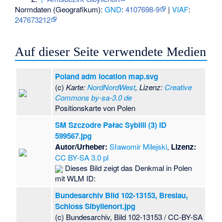
Normdaten (Geografikum):
GND
:
4107698-9
|
VIAF
:
247673212
Auf dieser Seite verwendete Medien
Poland adm location map.svg
(c)
Karte:
NordNordWest
, Lizenz:
Creative
Commons by-sa-3.0 de
Positionskarte von Polen
SM Szczodre Pałac Sybilli (3) ID
599567.jpg
Autor/Urheber:
Sławomir Milejski
,
Lizenz:
CC BY-SA 3.0 pl
Dieses Bild zeigt das Denkmal in Polen
mit WLM ID:
Bundesarchiv Bild 102-13153, Breslau,
Schloss Sibyllenort.jpg
(c) Bundesarchiv, Bild 102-13153 / CC-BY-SA