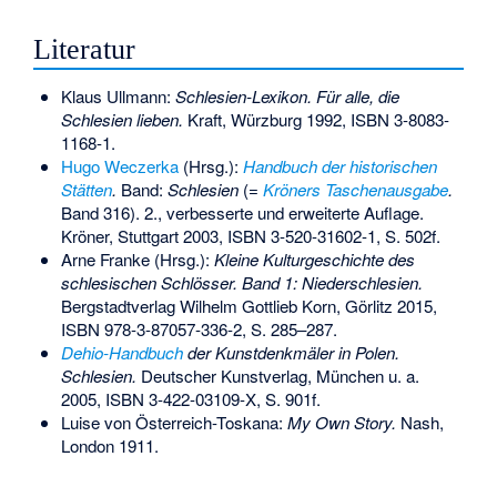
Literatur
Klaus Ullmann:
Schlesien-Lexikon. Für alle, die
Schlesien lieben.
Kraft, Würzburg 1992,
ISBN 3-8083-
1168-1
.
Hugo Weczerka
(Hrsg.):
Handbuch der historischen
Stätten
.
Band:
Schlesien
(=
Kröners Taschenausgabe
.
Band 316). 2., verbesserte und erweiterte Auflage.
Kröner, Stuttgart 2003,
ISBN 3-520-31602-1
, S. 502f.
Arne Franke (Hrsg.):
Kleine Kulturgeschichte des
schlesischen Schlösser. Band 1: Niederschlesien.
Bergstadtverlag Wilhelm Gottlieb Korn, Görlitz 2015,
ISBN 978-3-87057-336-2
, S. 285–287.
Dehio-Handbuch
der Kunstdenkmäler in Polen.
Schlesien.
Deutscher Kunstverlag, München u. a.
2005,
ISBN 3-422-03109-X
, S. 901f.
Luise von Österreich-Toskana:
My Own Story.
Nash,
London 1911.