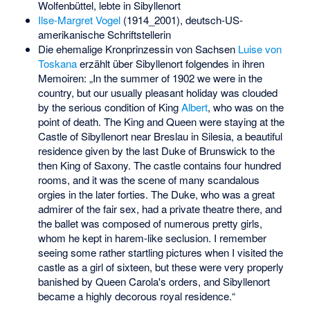
Wolfenbüttel, lebte in Sibyllenort
Ilse-Margret Vogel
(1914_2001), deutsch-US-
amerikanische Schriftstellerin
Die ehemalige Kronprinzessin von Sachsen
Luise von
Toskana
erzählt über Sibyllenort folgendes in ihren
Memoiren: „In the summer of 1902 we were in the
country, but our usually pleasant holiday was clouded
by the serious condition of King
Albert
, who was on the
point of death. The King and Queen were staying at the
Castle of Sibyllenort near Breslau in Silesia, a beautiful
residence given by the last Duke of Brunswick to the
then King of Saxony. The castle contains four hundred
rooms, and it was the scene of many scandalous
orgies in the later forties. The Duke, who was a great
admirer of the fair sex, had a private theatre there, and
the ballet was composed of numerous pretty girls,
whom he kept in harem-like seclusion. I remember
seeing some rather startling pictures when I visited the
castle as a girl of sixteen, but these were very properly
banished by Queen Carola's orders, and Sibyllenort
became a highly decorous royal residence.“