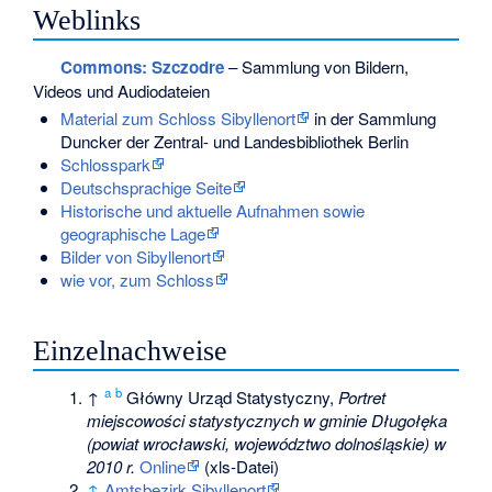
Weblinks
Commons
: Szczodre
– Sammlung von Bildern,
Videos und Audiodateien
Material zum Schloss Sibyllenort
in der Sammlung
Duncker der Zentral- und Landesbibliothek Berlin
Schlosspark
Deutschsprachige Seite
Historische und aktuelle Aufnahmen sowie
geographische Lage
Bilder von Sibyllenort
wie vor, zum Schloss
Einzelnachweise
a
b
↑
Główny Urząd Statystyczny,
Portret
miejscowości statystycznych w gminie Długołęka
(powiat wrocławski, województwo dolnośląskie) w
2010 r.
Online
(xls-Datei)
↑
Amtsbezirk Sibyllenort