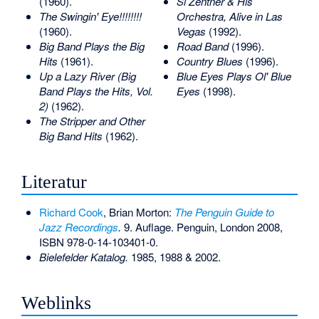
(1960).
Si Zentner & His
The Swingin' Eye!!!!!!!!
Orchestra, Alive in Las
(1960).
Vegas
(1992).
Big Band Plays the Big
Road Band
(1996).
Hits
(1961).
Country Blues
(1996).
Up a Lazy River (Big
Blue Eyes Plays Ol' Blue
Band Plays the Hits, Vol.
Eyes
(1998).
2)
(1962).
The Stripper and Other
Big Band Hits
(1962).
Literatur
Richard Cook
, Brian Morton:
The Penguin Guide to
Jazz Recordings
.
9. Auflage. Penguin, London 2008,
ISBN 978-0-14-103401-0
.
Bielefelder Katalog.
1985, 1988 & 2002.
Weblinks