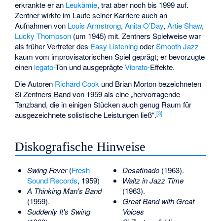
erkrankte er an
Leukämie
, trat aber noch bis 1999 auf.
Zentner wirkte im Laufe seiner Karriere auch an
Aufnahmen von
Louis Armstrong
,
Anita O’Day
,
Artie Shaw
,
Lucky Thompson
(um 1945) mit. Zentners Spielweise war
als früher Vertreter des
Easy Listening
oder
Smooth Jazz
kaum vom improvisatorischen Spiel geprägt; er bevorzugte
einen
legato
-Ton und ausgeprägte
Vibrato
-Effekte.
Die Autoren
Richard Cook
und Brian Morton bezeichneten
Si Zentners Band von 1959 als eine „hervorragende
Tanzband, die in einigen Stücken auch genug Raum für
[3]
ausgezeichnete solistische Leistungen ließ“.
Diskografische Hinweise
Swing Fever
(
Fresh
Desafinado
(1963).
Sound Records
, 1959)
Waltz in Jazz Time
A Thinking Man's Band
(1963).
(1959).
Great Band with Great
Suddenly It's Swing
Voices