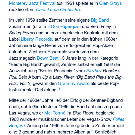
Monterey Jazz Festival
auf; 1961 spielte er in
Glen Grays
reaktiviertem
Casa Loma Orchestra
.
Im Jahr 1959 stellte Zentner seine eigene
Big Band
zusammen (u. a. mit
Don Fagerquist
und
Vern Friley
in
Swing Fever
) und unterzeichnete eine Kontrakt mit dem
Label
Liberty Records
, auf dem er in den frühen 1960er
Jahren eine lange Reihe von erfolgreichen Pop-Alben
aufnahm. Zentners Ensemble wurde von dem
Jazzmagazin
Down Beat
13 Jahre lang in der Kategorie
"Beste Big Band" gewählt; Zentner selbst erhielt 1962 die
Auszeichnung "Bester Posaunist" vom
Playboy
Reader's
Poll
. Sein Album
Up a Lazy River (Big Band Plays the Big
Hits, Vol. 2)
gewann den
Grammy Award
als beste Pop-
[2]
Instrumental-Darbietung.
Mitte der 1960er Jahre ließ der Erfolg der Zentner-Bigband
nach; schließlich löste er 1965 die Band auf und zog nach
Las Vegas, wo er
Mel Tormé
im
Blue Room
begleitete.
1968 wurde er musikalischer Leiter der Vegas-Show
Folies
Bergère
. Anfang der 1990er Jahre gründete Zentner erneut
eine Bigband und nahm mehrere Alben auf. Schließlich