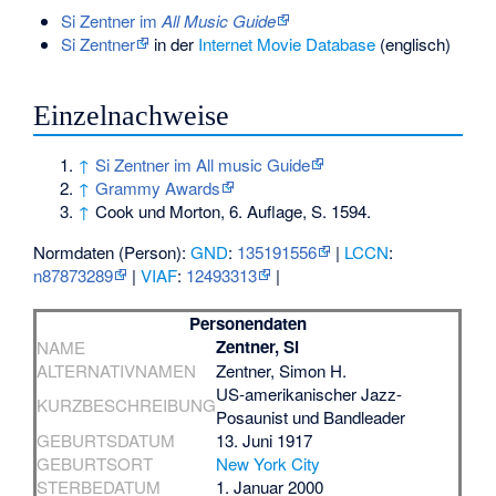
Si Zentner im
All Music Guide
Si Zentner
in der
Internet Movie Database
(englisch)
Einzelnachweise
↑
Si Zentner im All music Guide
↑
Grammy Awards
↑
Cook und Morton, 6. Auflage, S. 1594.
Normdaten (Person):
GND
:
135191556
|
LCCN
:
n87873289
|
VIAF
:
12493313
|
Personendaten
Zentner, Si
NAME
ALTERNATIVNAMEN
Zentner, Simon H.
US-amerikanischer Jazz-
KURZBESCHREIBUNG
Posaunist und Bandleader
GEBURTSDATUM
13. Juni 1917
GEBURTSORT
New York City
STERBEDATUM
1. Januar 2000