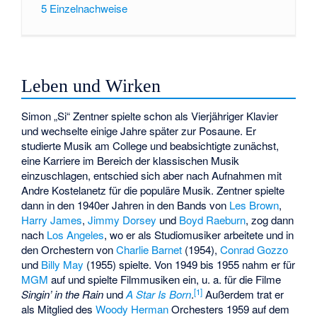
5
Einzelnachweise
Leben und Wirken
Simon „Si“ Zentner spielte schon als Vierjähriger Klavier
und wechselte einige Jahre später zur Posaune. Er
studierte Musik am College und beabsichtigte zunächst,
eine Karriere im Bereich der klassischen Musik
einzuschlagen, entschied sich aber nach Aufnahmen mit
Andre Kostelanetz
für die populäre Musik. Zentner spielte
dann in den 1940er Jahren in den Bands von
Les Brown
,
Harry James
,
Jimmy Dorsey
und
Boyd Raeburn
, zog dann
nach
Los Angeles
, wo er als Studiomusiker arbeitete und in
den Orchestern von
Charlie Barnet
(1954),
Conrad Gozzo
und
Billy May
(1955) spielte. Von 1949 bis 1955 nahm er für
MGM
auf und spielte Filmmusiken ein, u. a. für die Filme
[1]
Singin’ in the Rain
und
A Star Is Born
.
Außerdem trat er
als Mitglied des
Woody Herman
Orchesters 1959 auf dem