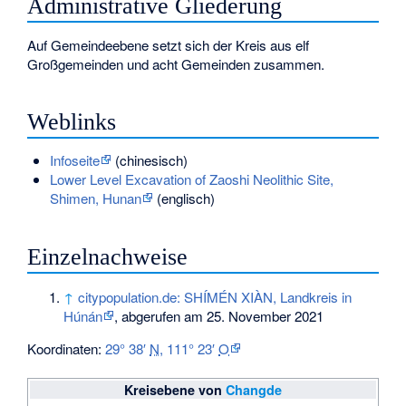
Administrative Gliederung
Auf Gemeindeebene setzt sich der Kreis aus elf
Großgemeinden und acht Gemeinden zusammen.
Weblinks
Infoseite
(chinesisch)
Lower Level Excavation of Zaoshi Neolithic Site,
Shimen, Hunan
(englisch)
Einzelnachweise
↑
citypopulation.de: SHÍMÉN XIÀN, Landkreis in
Húnán
, abgerufen am 25. November 2021
Koordinaten:
29° 38′
N
,
111° 23′
O
Kreisebene von
Changde