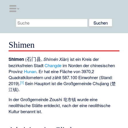
Shimen
石门县
Shimen
(
,
Shímén Xiàn
) ist ein Kreis der
bezirksfreien Stadt
Changde
im Norden der chinesischen
Provinz
Hunan
. Er hat eine Fläche von 3970,2
Quadratkilometern und zählt 587.100 Einwohner (Stand:
[1]
2019).
Sein Hauptort ist die Großgemeinde Chujiang (楚
江镇).
In der Großgemeinde Zoushi 皂市镇 wurde eine
neolithische Stätte entdeckt, nach der eine neolithische
Kultur benannt ist.