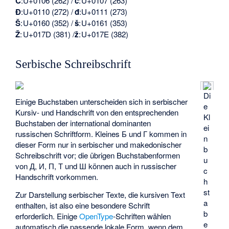
Ć
:
U+0106 (262) /
ć
:
U+0107 (263)
Đ
:
U+0110 (272) /
đ
:
U+0111 (273)
Š
:
U+0160 (352) /
š
:
U+0161 (353)
Ž
:
U+017D (381) /
ž
:
U+017E (382)
Serbische Schreibschrift
Di
Einige Buchstaben unterscheiden sich in serbischer
e
Kursiv- und Handschrift von den entsprechenden
Kl
Buchstaben der international dominanten
ei
russischen Schriftform. Kleines Б und Г kommen in
n
dieser Form nur in serbischer und makedonischer
b
Schreibschrift vor; die übrigen Buchstabenformen
u
von Д, И, П, Т und Ш können auch in russischer
c
Handschrift vorkommen.
h
st
Zur Darstellung serbischer Texte, die kursiven Text
a
enthalten, ist also eine besondere Schrift
b
erforderlich. Einige
OpenType
-Schriften wählen
e
automatisch die passende lokale Form, wenn dem