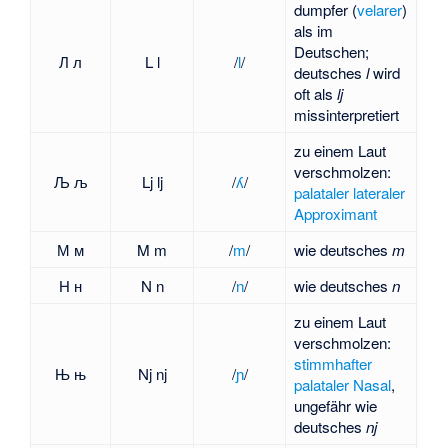
dumpfer (
velarer
)
als im
Deutschen;
Л л
L l
​/⁠
l
⁠/​
deutsches
l
wird
oft als
lj
missinterpretiert
zu einem Laut
verschmolzen:
Љ љ
Lj lj
​/⁠
ʎ
⁠/​
palataler lateraler
Approximant
М м
M m
​/⁠
m
⁠/​
wie deutsches
m
Н н
N n
​/⁠
n
⁠/​
wie deutsches
n
zu einem Laut
verschmolzen:
stimmhafter
Њ њ
Nj nj
​/⁠
ɲ
⁠/​
palataler Nasal
,
ungefähr wie
deutsches
nj