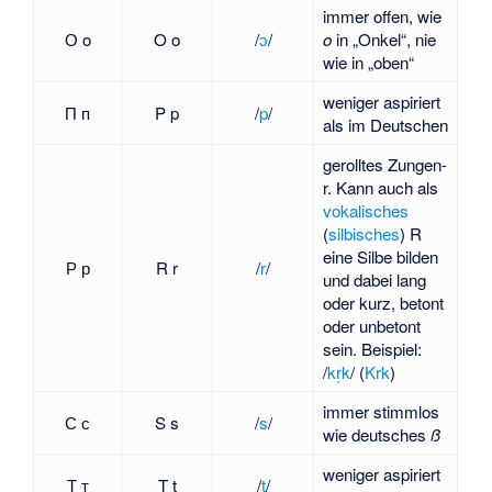
immer offen, wie
О o
O o
​/⁠
ɔ
⁠/​
o
in „Onkel“, nie
wie in „oben“
weniger aspiriert
П п
P p
​/⁠
p
⁠/​
als im Deutschen
gerolltes Zungen-
r. Kann auch als
vokalisches
(
silbisches
) R
eine Silbe bilden
Р р
R r
​/⁠
r
⁠/​
und dabei lang
oder kurz, betont
oder unbetont
sein. Beispiel:
/
kr̩k
/ (
Krk
)
immer stimmlos
С с
S s
​/⁠
s
⁠/​
wie deutsches
ß
weniger aspiriert
Т т
T t
​/⁠
t
⁠/​