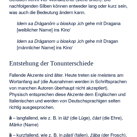
nachfolgenden Silben können entweder lang oder kurz sein,
was auch die Bedeutung ändern kann.
Idem sa Dràganōm u bioskop
‚ich gehe mit Dragana
[weiblicher Name] ins Kino‘
Idem sa Dràganom u bioskop
‚ich gehe mit Dragan
[männlicher Name] ins Kino‘
Entstehung der Tonunterschiede
Fallende Akzente sind älter. Heute treten sie meistens am
Wortanfang auf (die Ausnahmen werden in Schriftsprachen
von manchen Autoren überhaupt nicht akzeptiert).
Physisch entsprechen diese Akzente dem Englischen und
Italienischen und werden von Deutschsprachigen selten
richtig ausgesprochen.
â
– langfallend, wie z. B. in
lâž
(die Lüge),
čâst
(die Ehre),
Mârko
(Name)
ȁ
– kurzfallend, wie z. B. in
pȁsti
(fallen),
žȁba
(der Frosch),