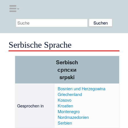
Serbische Sprache
Serbisch
српски
srpski
Bosnien und Herzegowina
Griechenland
Kosovo
Gesprochen in
Kroatien
Montenegro
Nordmazedonien
Serbien