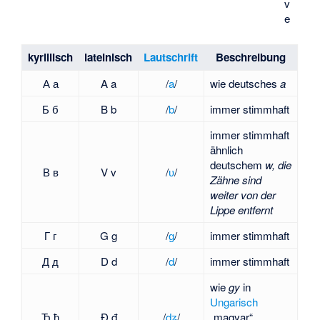
v
e
kyrillisch
lateinisch
Lautschrift
Beschreibung
А а
A a
​/⁠
a
⁠/​
wie deutsches
a
Б б
B b
​/⁠
b
⁠/​
immer stimmhaft
immer stimmhaft
ähnlich
deutschem
w, die
В в
V v
​/⁠
ʋ
⁠/​
Zähne sind
weiter von der
Lippe entfernt
Г г
G g
​/⁠
ɡ
⁠/​
immer stimmhaft
Д д
D d
​/⁠
d
⁠/​
immer stimmhaft
wie
gy
in
Ungarisch
Ђ ђ
Đ đ
/
dʑ
/
„magyar“,