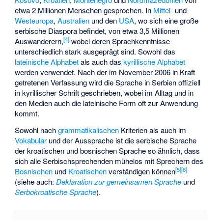
etwa 2 Millionen Menschen gesprochen. In
Mittel-
und
Westeuropa
,
Australien
und den
USA
, wo sich eine große
serbische Diaspora befindet, von etwa 3,5 Millionen
[
4
]
Auswanderern,
wobei deren Sprachkenntnisse
unterschiedlich stark ausgeprägt sind. Sowohl das
lateinische Alphabet
als auch das
kyrillische Alphabet
werden verwendet. Nach der im November 2006 in Kraft
getretenen Verfassung wird die Sprache in Serbien offiziell
in kyrillischer Schrift geschrieben, wobei im Alltag und in
den Medien auch die lateinische Form oft zur Anwendung
kommt.
Sowohl nach
grammatikalischen
Kriterien als auch im
Vokabular
und der Aussprache ist die serbische Sprache
der kroatischen und bosnischen Sprache so ähnlich, dass
sich alle Serbischsprechenden mühelos mit Sprechern des
[
5
]
[
6
]
Bosnischen
und
Kroatischen
verständigen können
(siehe auch:
Deklaration zur gemeinsamen Sprache
und
Serbokroatische Sprache
).