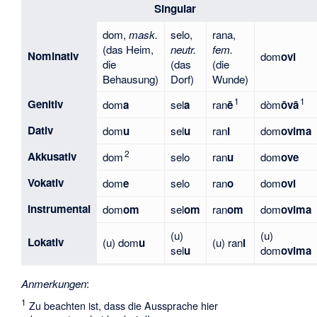
Singular
dom,
mask.
selo,
rana,
(das Heim,
neutr.
fem.
Nominativ
dom
ovi
die
(das
(die
Behausung)
Dorf)
Wunde)
1
1
Genitiv
dom
a
sel
a
ran
ē
dòm
ōvā
Dativ
dom
u
sel
u
ran
i
dom
ovima
2
Akkusativ
dom
selo
ran
u
dom
ove
Vokativ
dom
e
selo
ran
o
dom
ovi
Instrumental
dom
om
sel
om
ran
om
dom
ovima
(u)
(u)
Lokativ
(u) dom
u
(u) ran
i
sel
u
dom
ovima
Anmerkungen
:
1
Zu beachten ist, dass die Aussprache hier