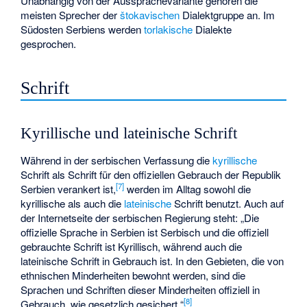
Unabhängig von der Aussprachevariante gehören die
meisten Sprecher der
štokavischen
Dialektgruppe an. Im
Südosten Serbiens werden
torlakische
Dialekte
gesprochen.
Schrift
Kyrillische und lateinische Schrift
Während in der serbischen Verfassung die
kyrillische
Schrift als Schrift für den offiziellen Gebrauch der Republik
[
7
]
Serbien verankert ist,
werden im Alltag sowohl die
kyrillische als auch die
lateinische
Schrift benutzt. Auch auf
der Internetseite der serbischen Regierung steht: „Die
offizielle Sprache in Serbien ist Serbisch und die offiziell
gebrauchte Schrift ist Kyrillisch, während auch die
lateinische Schrift in Gebrauch ist. In den Gebieten, die von
ethnischen Minderheiten bewohnt werden, sind die
Sprachen und Schriften dieser Minderheiten offiziell in
[
8
]
Gebrauch, wie gesetzlich gesichert.“