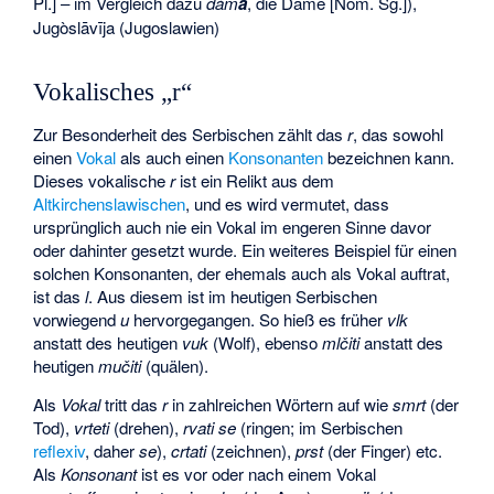
Pl.] – im Vergleich dazu
dám
a
, die Dame [Nom. Sg.]),
Jugòslāvīja (Jugoslawien)
Vokalisches „r“
Zur Besonderheit des Serbischen zählt das
r
, das sowohl
einen
Vokal
als auch einen
Konsonanten
bezeichnen kann.
Dieses vokalische
r
ist ein Relikt aus dem
Altkirchenslawischen
, und es wird vermutet, dass
ursprünglich auch nie ein Vokal im engeren Sinne davor
oder dahinter gesetzt wurde. Ein weiteres Beispiel für einen
solchen Konsonanten, der ehemals auch als Vokal auftrat,
ist das
l
. Aus diesem ist im heutigen Serbischen
vorwiegend
u
hervorgegangen. So hieß es früher
vlk
anstatt des heutigen
vuk
(Wolf), ebenso
mlčiti
anstatt des
heutigen
mučiti
(quälen).
Als
Vokal
tritt das
r
in zahlreichen Wörtern auf wie
smrt
(der
Tod),
vrteti
(drehen),
rvati se
(ringen; im Serbischen
reflexiv
, daher
se
),
crtati
(zeichnen),
prst
(der Finger) etc.
Als
Konsonant
ist es vor oder nach einem Vokal