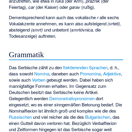
anzutreffen, wie etwa in
ruka
(der Arm),
praznik
(der
Feiertag),
car
(der Kaiser) oder
garav
(rußig).
Dementsprechend kann auch das vokalische
r
alle sechs
Vokalakzente annehmen, es kann also aufsteigend
(vrteti),
absteigend
(smrt)
und unbetont (
smrtóvnica,
die
Todesanzeige) auftreten.
Grammatik
Das Serbische zählt zu den
flektierenden Sprachen
, d. h.,
dass sowohl
Nomina
, daneben auch
Pronomina
,
Adjektive
,
sowie auch
Verben
gebeugt werden. Dabei haben sich
mannigfaltige Formen erhalten. Im Gegensatz zum
Deutschen besitzt das Serbische keine Artikel.
Gelegentlich werden
Demonstrativpronomen
dort
eingesetzt, wo es einer sinngemäßen Betonung bedarf. Die
Nominalflexion
ist ähnlich groß und komplex wie die des
Russischen
und viel reicher als die des
Bulgarischen
, das
einen Gutteil davon verloren hat. Bezüglich
Verbalflexion
und Zeitformen hingegen ist das Serbische sogar weit