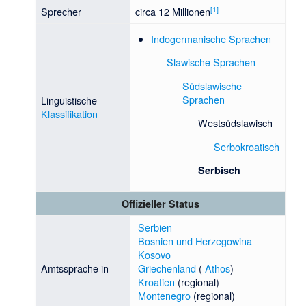
[
1
]
Sprecher
circa 12 Millionen
Indogermanische Sprachen
Slawische Sprachen
Südslawische
Sprachen
Linguistische
Klassifikation
Westsüdslawisch
Serbokroatisch
Serbisch
Offizieller Status
Serbien
Bosnien und Herzegowina
Kosovo
Amtssprache in
Griechenland
(
Athos
)
Kroatien
(regional)
Montenegro
(regional)