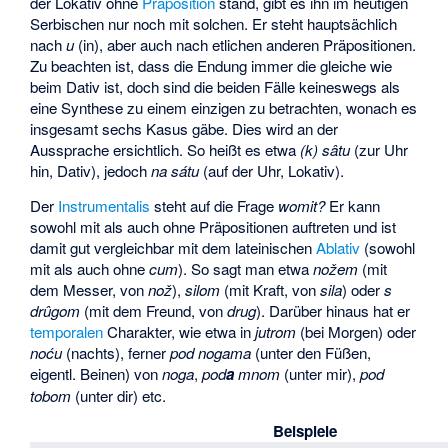
der Lokativ ohne
Präposition
stand, gibt es ihn im heutigen
Serbischen nur noch mit solchen. Er steht hauptsächlich
nach
u
(in), aber auch nach etlichen anderen Präpositionen.
Zu beachten ist, dass die Endung immer die gleiche wie
beim Dativ ist, doch sind die beiden Fälle keineswegs als
eine Synthese zu einem einzigen zu betrachten, wonach es
insgesamt sechs Kasus gäbe. Dies wird an der
Aussprache ersichtlich. So heißt es etwa
(k) sâtu
(zur Uhr
hin, Dativ), jedoch
na sátu
(auf der Uhr, Lokativ).
Der
Instrumentalis
steht auf die Frage
womit?
Er kann
sowohl mit als auch ohne Präpositionen auftreten und ist
damit gut vergleichbar mit dem lateinischen
Ablativ
(sowohl
mit als auch ohne
cum
). So sagt man etwa
nožem
(mit
dem Messer, von
nož
),
silom
(mit Kraft, von
sila
) oder
s
drûgom
(mit dem Freund, von
drug
). Darüber hinaus hat er
temporalen
Charakter, wie etwa in
jutrom
(bei Morgen) oder
noću
(nachts), ferner
pod nogama
(unter den Füßen,
eigentl. Beinen) von
noga
,
pod
a
mnom
(unter mir),
pod
tobom
(unter dir) etc.
Beispiele