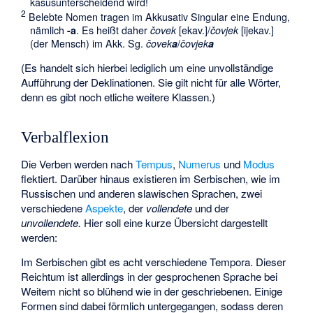
kasusunterscheidend wird!
2
Belebte Nomen tragen im Akkusativ Singular eine Endung,
nämlich
-a
. Es heißt daher
čovek
[ekav.]/
čovjek
[ijekav.]
(der Mensch) im Akk. Sg.
čovek
a
/
čovjek
a
(Es handelt sich hierbei lediglich um eine unvollständige
Aufführung der Deklinationen. Sie gilt nicht für alle Wörter,
denn es gibt noch etliche weitere Klassen.)
Verbalflexion
Die Verben werden nach
Tempus
,
Numerus
und
Modus
flektiert. Darüber hinaus existieren im Serbischen, wie im
Russischen und anderen slawischen Sprachen, zwei
verschiedene
Aspekte
, der
vollendete
und der
unvollendete.
Hier soll eine kurze Übersicht dargestellt
werden:
Im Serbischen gibt es acht verschiedene Tempora. Dieser
Reichtum ist allerdings in der gesprochenen Sprache bei
Weitem nicht so blühend wie in der geschriebenen. Einige
Formen sind dabei förmlich untergegangen, sodass deren