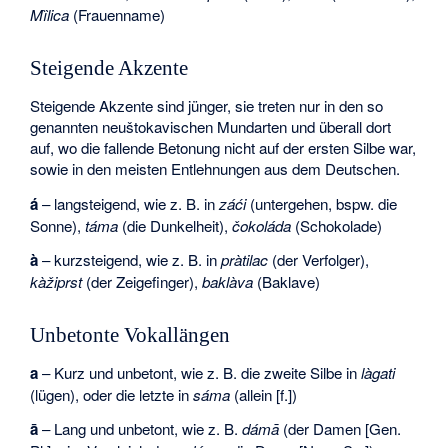
Mȉlica
(Frauenname)
Steigende Akzente
Steigende Akzente sind jünger, sie treten nur in den so
genannten neuštokavischen Mundarten und überall dort
auf, wo die fallende Betonung nicht auf der ersten Silbe war,
sowie in den meisten Entlehnungen aus dem Deutschen.
á
– langsteigend, wie z. B. in
záći
(untergehen, bspw. die
Sonne),
táma
(die Dunkelheit),
čokoláda
(Schokolade)
à
– kurzsteigend, wie z. B. in
pràtilac
(der Verfolger),
kàžiprst
(der Zeigefinger),
baklàva
(Baklave)
Unbetonte Vokallängen
a
– Kurz und unbetont, wie z. B. die zweite Silbe in
làgati
(lügen), oder die letzte in
sáma
(allein [f.])
ā
– Lang und unbetont, wie z. B.
dámā
(der Damen [Gen.