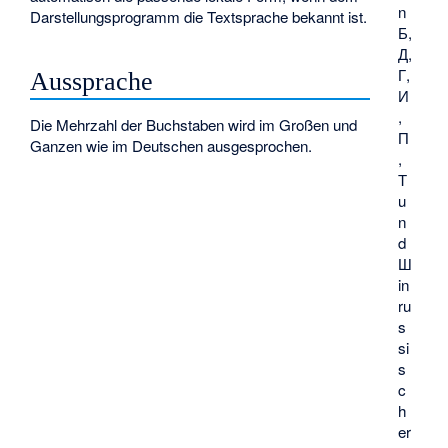
n
Darstellungsprogramm die Textsprache bekannt ist.
Б,
Д,
Г,
Aussprache
И
,
Die Mehrzahl der Buchstaben wird im Großen und
П
Ganzen wie im Deutschen ausgesprochen.
,
Т
u
n
d
Ш
in
ru
s
si
s
c
h
er