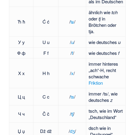
als im Deutschen
ähnlich wie
tch
oder
tj
in
Ћ ћ
Ć ć
/
tɕ
/
Brötchen oder
tja.
У у
U u
​/⁠
u
⁠/​
wie deutsches
u
Ф ф
F f
​/⁠
f
⁠/​
wie deutsches
f
immer hinteres
„ach“-H, recht
Х х
H h
​/⁠
x
⁠/​
schwache
Friktion
immer /ts/, wie
Ц ц
C c
​/⁠
ts
⁠/​
deutsches
z
tsch, wie im Wort
Ч ч
Č č
​/⁠
tʃ
⁠/​
„Deutschland“
dsch wie in
Џ џ
Dž dž
​/⁠
dʒ
⁠/​
„Dschungel“