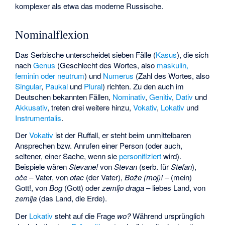
komplexer als etwa das moderne Russische.
Nominalflexion
Das Serbische unterscheidet sieben Fälle (
Kasus
), die sich
nach
Genus
(Geschlecht des Wortes, also
maskulin,
feminin oder neutrum
) und
Numerus
(Zahl des Wortes, also
Singular
,
Paukal
und
Plural
) richten. Zu den auch im
Deutschen bekannten Fällen,
Nominativ
,
Genitiv
,
Dativ
und
Akkusativ
, treten drei weitere hinzu,
Vokativ
,
Lokativ
und
Instrumentalis
.
Der
Vokativ
ist der Ruffall, er steht beim unmittelbaren
Ansprechen bzw. Anrufen einer Person (oder auch,
seltener, einer Sache, wenn sie
personifiziert
wird).
Beispiele wären
Stevane!
von
Stevan
(serb. für
Stefan
),
oče
– Vater, von
otac
(der Vater),
Bože (moj)!
– (mein)
Gott!, von
Bog
(Gott) oder
zemljo draga
– liebes Land, von
zemlja
(das Land, die Erde).
Der
Lokativ
steht auf die Frage
wo?
Während ursprünglich