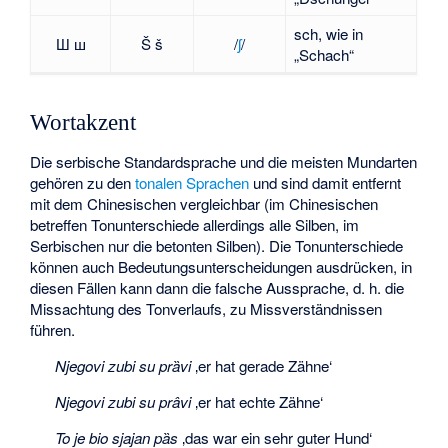
sch, wie in
Ш ш
Š š
​/⁠
ʃ
⁠/​
„Schach“
Wortakzent
Die serbische Standardsprache und die meisten Mundarten
gehören zu den
tonalen Sprachen
und sind damit entfernt
mit dem Chinesischen vergleichbar (im Chinesischen
betreffen Tonunterschiede allerdings alle Silben, im
Serbischen nur die betonten Silben). Die Tonunterschiede
können auch Bedeutungsunterscheidungen ausdrücken, in
diesen Fällen kann dann die falsche Aussprache, d. h. die
Missachtung des Tonverlaufs, zu Missverständnissen
führen.
Njegovi zubi su prȁvi
‚er hat gerade Zähne‘
Njegovi zubi su prâvi
‚er hat echte Zähne‘
To je bio sjajan pȁs
‚das war ein sehr guter Hund‘