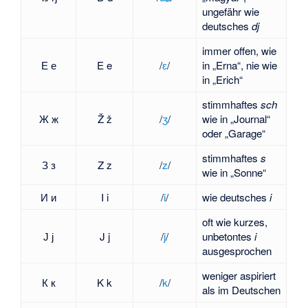
ungefähr wie
deutsches
dj
immer offen, wie
Е е
E e
​/⁠
ɛ
⁠/​
in „Erna“, nie wie
in „Erich“
stimmhaftes
sch
Ж ж
Ž ž
​/⁠
ʒ
⁠/​
wie in „Journal“
oder „Garage“
stimmhaftes
s
З з
Z z
​/⁠
z
⁠/​
wie in „Sonne“
И и
I i
​/⁠
i
⁠/​
wie deutsches
i
oft wie kurzes,
Ј ј
J j
​/⁠
j
⁠/​
unbetontes
i
ausgesprochen
weniger aspiriert
К к
K k
​/⁠
k
⁠/​
als im Deutschen