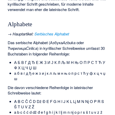
kyrillischer Schrift geschrieben, für moderne Inhalte
verwendet man eher die lateinische Schrift.
Alphabete
→
Hauptartikel
:
Serbisches Alphabet
Das serbische Alphabet (
Азбука
oder
Azbuka
Ћирилица
) in kyrillischer Schreibweise umfasst 30
Ćirilica
Buchstaben in folgender Reihenfolge:
А Б В Г Д Ђ Е Ж З И Ј К Л Љ М Н Њ О П Р С Т Ћ У
Ф Х Ц Ч Џ Ш
а б в г д ђ е ж з и ј к л љ м н њ о п р с т ћ у ф х ц ч џ
ш
Die davon verschiedene Reihenfolge in lateinischer
Schreibweise lautet:
A B C Č Ć D Dž Đ E F G H I J K L Lj M N Nj O P R S
Š T U V Z Ž
a b c č ć d dž đ e f g h i j k l lj m n nj o p r s š t u v z ž