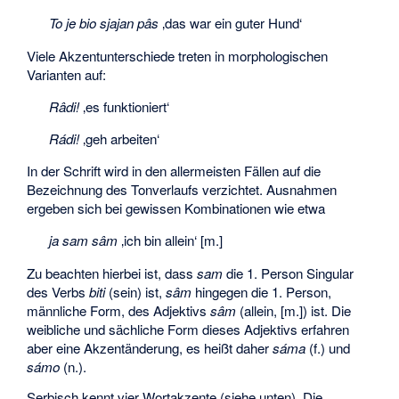
To je bio sjajan pâs
‚das war ein guter Hund‘
Viele Akzentunterschiede treten in morphologischen
Varianten auf:
Râdi!
‚es funktioniert‘
Rádi!
‚geh arbeiten‘
In der Schrift wird in den allermeisten Fällen auf die
Bezeichnung des Tonverlaufs verzichtet. Ausnahmen
ergeben sich bei gewissen Kombinationen wie etwa
ja sam sâm
‚ich bin allein‘
[m.]
Zu beachten hierbei ist, dass
sam
die 1. Person Singular
des Verbs
biti
(sein) ist,
sâm
hingegen die 1. Person,
männliche Form, des Adjektivs
sâm
(allein, [m.]) ist. Die
weibliche und sächliche Form dieses Adjektivs erfahren
aber eine Akzentänderung, es heißt daher
sáma
(f.) und
sámo
(n.).
Serbisch kennt vier Wortakzente (siehe unten). Die