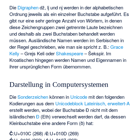
Die
Digraphen
dž, lj und nj werden in der alphabetischen
Ordnung jeweils als ein einzelner Buchstabe aufgeführt. Es
gibt nur eine sehr geringe Anzahl von Wörtern, in denen
diese Zeichengruppen zwei getrennte Laute bezeichnen
und deshalb als zwei Buchstaben behandelt werden
müssen. Ausländische Namen werden im Serbischen in
der Regel geschrieben, wie man sie spricht z. B.:
Grace
Kelly
– Grejs Keli oder
Shakespeare
– Šekspir. Im
Kroatischen hingegen werden Namen und Eigennamen in
ihrer ursprünglichen Form übernommen.
Darstellung in Computersystemen
Die
Sonderzeichen
können in
Unicode
mit den folgenden
Kodierungen aus dem
Unicodeblock Lateinisch, erweitert-A
erstellt werden, wobei der Buchstabe
Đ
nicht mit dem
isländischen
Ð
(Eth) verwechselt werden darf, da dessen
Kleinbuchstabe eine andere Form (ð) hat:
Č
:
U+010C (268) /
č
:
U+010D (269)