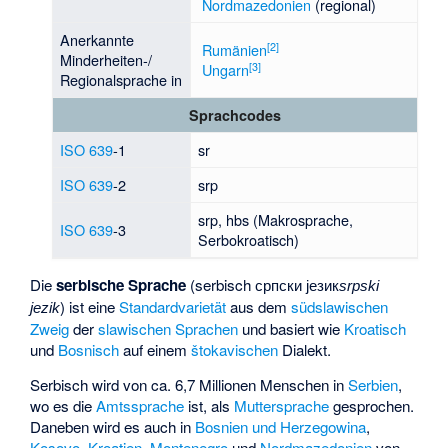
Nordmazedonien
(regional)
Anerkannte
[
2
]
Rumänien
Minderheiten-/
[
3
]
Ungarn
Regionalsprache in
Sprachcodes
ISO 639
-1
sr
ISO 639
-2
srp
srp, hbs (Makrosprache,
ISO 639
-3
Serbokroatisch)
Die
serbische Sprache
(serbisch
српски језик
srpski
) ist eine
Standardvarietät
aus dem
südslawischen
jezik
Zweig
der
slawischen Sprachen
und basiert wie
Kroatisch
und
Bosnisch
auf einem
štokavischen
Dialekt.
Serbisch wird von ca. 6,7 Millionen Menschen in
Serbien
,
wo es die
Amtssprache
ist, als
Muttersprache
gesprochen.
Daneben wird es auch in
Bosnien und Herzegowina
,
Kosovo
,
Kroatien
,
Montenegro
und
Nordmazedonien
von