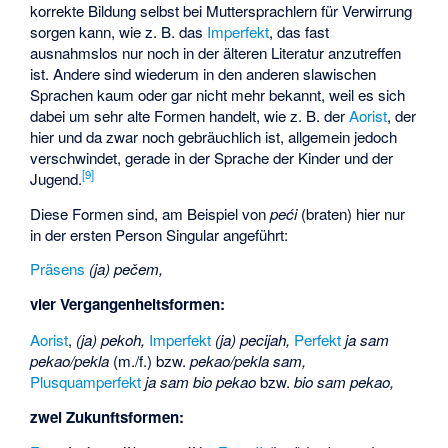
korrekte Bildung selbst bei Muttersprachlern für Verwirrung
sorgen kann, wie z. B. das
Imperfekt
, das fast
ausnahmslos nur noch in der älteren Literatur anzutreffen
ist. Andere sind wiederum in den anderen slawischen
Sprachen kaum oder gar nicht mehr bekannt, weil es sich
dabei um sehr alte Formen handelt, wie z. B. der
Aorist
, der
hier und da zwar noch gebräuchlich ist, allgemein jedoch
verschwindet, gerade in der Sprache der Kinder und der
[
9
]
Jugend.
Diese Formen sind, am Beispiel von
peći
(braten) hier nur
in der ersten Person Singular angeführt:
Präsens
(ja) pečem,
vier Vergangenheitsformen:
Aorist
,
(ja) pekoh,
Imperfekt
(ja) pecijah,
Perfekt
ja sam
pekao/pekla
(m./f.) bzw.
pekao/pekla sam,
Plusquamperfekt
ja sam bio pekao
bzw.
bio sam pekao,
zwei Zukunftsformen: