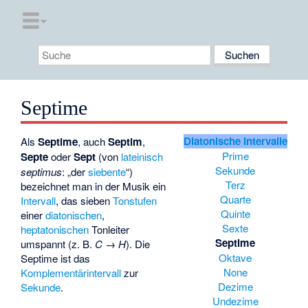
Septime
Diatonische Intervalle
Als
Septime
, auch
Septim
,
Prime
Septe
oder
Sept
(von
lateinisch
Sekunde
septimus
: „der
siebente
“)
Terz
bezeichnet man in der Musik ein
Quarte
Intervall
, das sieben
Tonstufen
Quinte
einer
diatonischen
,
Sexte
heptatonischen
Tonleiter
Septime
umspannt (z. B.
C → H
). Die
Oktave
Septime ist das
None
Komplementärintervall
zur
Dezime
Sekunde
.
Undezime