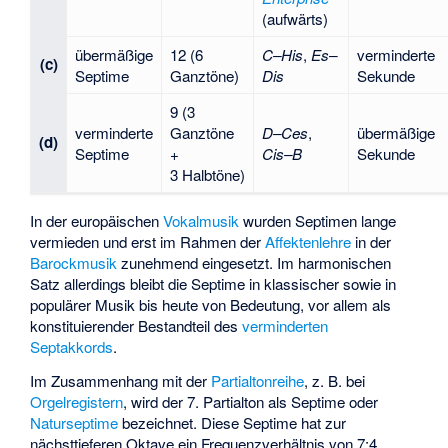
(aufwärts)
übermäßige
12 (6
C–His
,
Es–
verminderte
(c)
Septime
Ganztöne)
Dis
Sekunde
9 (3
verminderte
Ganztöne
D–Ces
,
übermäßige
(d)
Septime
+
Cis–B
Sekunde
3 Halbtöne)
In der europäischen
Vokalmusik
wurden Septimen lange
vermieden und erst im Rahmen der
Affektenlehre
in der
Barockmusik
zunehmend eingesetzt. Im harmonischen
Satz allerdings bleibt die Septime in klassischer sowie in
populärer Musik bis heute von Bedeutung, vor allem als
konstituierender Bestandteil des
verminderten
Septakkords
.
Im Zusammenhang mit der
Partialtonreihe
, z. B. bei
Orgelregistern
, wird der 7. Partialton als Septime oder
Naturseptime
bezeichnet. Diese Septime hat zur
nächsttieferen Oktave ein Frequenzverhältnis von 7:4.