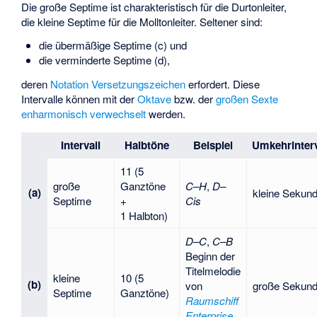
Die große Septime ist charakteristisch für die Durtonleiter,
die kleine Septime für die Molltonleiter. Seltener sind:
die übermäßige Septime (c) und
die verminderte Septime (d),
deren
Notation
Versetzungszeichen
erfordert. Diese
Intervalle können mit der
Oktave
bzw. der
großen Sexte
enharmonisch verwechselt
werden.
Intervall
Halbtöne
Beispiel
Umkehrinterv
11 (5
große
Ganztöne
C–H
,
D–
(a)
kleine Sekun
Septime
+
Cis
1 Halbton)
D–C
,
C–B
Beginn der
Titelmelodie
kleine
10 (5
(b)
von
große Sekun
Septime
Ganztöne)
Raumschiff
Enterprise