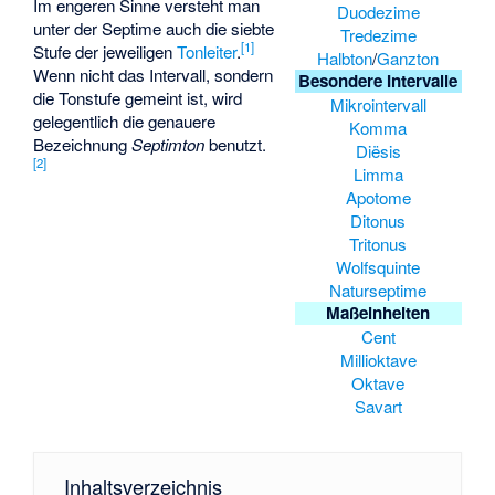
Im engeren Sinne versteht man
Duodezime
unter der Septime auch die siebte
Tredezime
[1]
Stufe der jeweiligen
Tonleiter
.
Halbton
/
Ganzton
Wenn nicht das Intervall, sondern
Besondere Intervalle
die Tonstufe gemeint ist, wird
Mikrointervall
gelegentlich die genauere
Komma
Bezeichnung
Septimton
benutzt.
Diësis
[2]
Limma
Apotome
Ditonus
Tritonus
Wolfsquinte
Naturseptime
Maßeinheiten
Cent
Millioktave
Oktave
Savart
Inhaltsverzeichnis